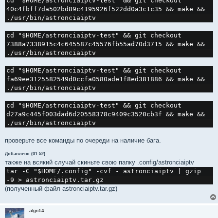
cd "$HOME/astronciaiptv-test" && git checkout 
40c4fbff7da502bd89c4195926f522dd0a3c1c35 && make && 
./usr/bin/astronciaiptv
cd "$HOME/astronciaiptv-test" && git checkout 
7388a7338915c4c645587c45576fb55ad70d3715 && make && 
./usr/bin/astronciaiptv
cd "$HOME/astronciaiptv-test" && git checkout 
fa69ee3125582549d0ccfa0580ade1f8ed381886 && make && 
./usr/bin/astronciaiptv
cd "$HOME/astronciaiptv-test" && git checkout 
d27a9c445f003dad6d20558378c9409c3520cb3f && make && 
./usr/bin/astronciaiptv
проверьте все команды по очереди на наличие бага.
Добавлено (01:52):
также на всякий случай скиньте свою папку .config/astronciaiptv
tar -C "$HOME/.config" -cvf - astronciaiptv | gzip 
-9 > astronciaiptv.tar.gz
(полученный файл astronciaiptv.tar.gz)
algri14