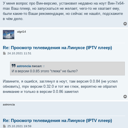
о
У меня вопрос про Вин-версию, установил недавно на ноут Вин-7х64-
б
max Ваш плеер, но запускаться не желает, чего-то не хватает ему,
щ
е
были какие-то Ваши рекомендации, но сейчас не нашёл, подскажите
н
в чём дело.
и
е
algri14
Re: Просмотр телевидения на Линуксе (IPTV плеер)
С
24.10.2021 11:51
о
о
б
astroncia
писал:
↑
щ
е
И в версии 0.0.85 этого "глюка" не было?
н
и
е
Извините, я ошибся, заглянул в ноут, там версия 0.0.84 (не успел
обновить), mpv версии 0.32.0 и тот же глюк, вероятно не обратил
внимание и только в версии 0.0.86 заметил
astroncia
Re: Просмотр телевидения на Линуксе (IPTV плеер)
С
25.10.2021 19:59