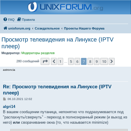
FAQ
Правила
unixforum.org
Созидательное
Проекты Нашего Форума
Просмотр телевидения на Линуксе (IPTV
плеер)
Модератор:
Модераторы разделов
Страница
7
из
10
1
5
6
7
8
9
10
Пред.
След.
280 сообщений
…
astroncia
Re: Просмотр телевидения на Линуксе (IPTV
плеер)
С
06.10.2021 12:02
о
о
algri14
б
В вашем сообщении путаница, непонятно что подразумевается под
щ
е
"распахнуть/свернуть" - переход в полноэкранный режим (и выход из
н
него)
или
сворачивание окна (то, что называется minimize)
и
е