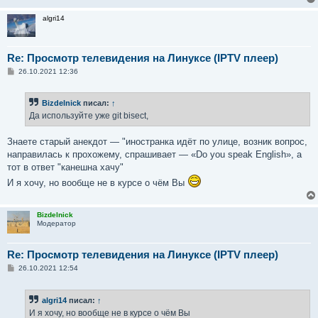
algri14
Re: Просмотр телевидения на Линуксе (IPTV плеер)
С
26.10.2021 12:36
о
о
б
Bizdelnick
писал:
↑
щ
е
Да используйте уже git bisect,
н
и
е
Знаете старый анекдот — "иностранка идёт по улице, возник вопрос,
направилась к прохожему, спрашивает — «Do you speak English», а
тот в ответ "канешна хачу"
И я хочу, но вообще не в курсе о чём Вы
Bizdelnick
Модератор
Re: Просмотр телевидения на Линуксе (IPTV плеер)
С
26.10.2021 12:54
о
о
б
algri14
писал:
↑
щ
е
И я хочу, но вообще не в курсе о чём Вы