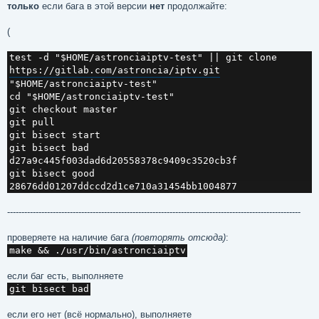
только
если бага в этой версии
нет
продолжайте:
(
test -d "$HOME/astronciaiptv-test" || git clone 
https://gitlab.com/astroncia/iptv.git
"$HOME/astronciaiptv-test"

cd "$HOME/astronciaiptv-test"

git checkout master

git pull

git bisect start

git bisect bad 
d27a9c445f003dad6d20558378c9409c3520cb3f

git bisect good 
28676dd01207ddccd2d1ce710a31454bb1004877
-------------------------------------------------------------------------------------------------------
проверяете на наличие бага
(повторять отсюда)
:
make && ./usr/bin/astronciaiptv
если баг есть, выполняете
git bisect bad
если его нет (всё нормально), выполняете