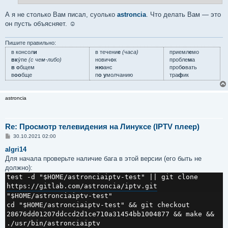
н
и
е
А я не столько Вам писал, суолько
astroncia
. Что делать Вам — это
он пусть объясняет. ☺
Пишите правильно:
в консол
и
в течени
е
(часа)
приемл
е
мо
вк
у́пе
(с чем-либо)
нович
о
к
пробле
м
а
в о
бщем
ню
анс
проб
о
вать
в
оо
бще
п
о у
молчанию
тра
ф
ик
astroncia
Re: Просмотр телевидения на Линуксе (IPTV плеер)
С
30.10.2021 02:00
о
о
algri14
б
Для начала проверьте наличие бага в этой версии (его быть не
щ
е
должно):
н
test -d "$HOME/astronciaiptv-test" || git clone 
и
е
https://gitlab.com/astroncia/iptv.git
"$HOME/astronciaiptv-test"
cd "$HOME/astronciaiptv-test" && git checkout 
28676dd01207ddccd2d1ce710a31454bb1004877 && make && 
./usr/bin/astronciaiptv