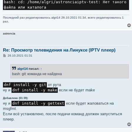
bash: cd: /home/algri/astronciaiptv-test: Нет такого 
Последний раз редактировалось
algri14
26.10.2021 01:34, всего редактировалось 1
раз.
astroncia
Re: Просмотр телевидения на Линуксе (IPTV плеер)
С
26.10.2021 01:31
о
о
б
algri14
писал:
↑
щ
е
bash: git: команда не найдена
н
и
е
dnf install -y git
от рута
ну и
dnf install -y make
если не будет make
Добавлено (01:39):
ну и
dnf install -y gettext
если будет жаловаться на
msgfmt.
Если всё установлено, после подачи команд должен запуститься
плеер.