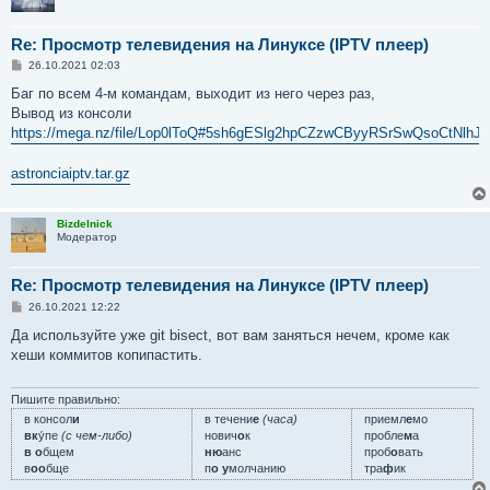
Re: Просмотр телевидения на Линуксе (IPTV плеер)
С
26.10.2021 02:03
о
о
Баг по всем 4-м командам, выходит из него через раз,
б
Вывод из консоли
щ
е
https://mega.nz/file/Lop0lToQ#5sh6gESlg2hpCZzwCByyRSrSwQsoCtNlh
н
и
е
astronciaiptv.tar.gz
Bizdelnick
Модератор
Re: Просмотр телевидения на Линуксе (IPTV плеер)
С
26.10.2021 12:22
о
о
Да используйте уже git bisect, вот вам заняться нечем, кроме как
б
хеши коммитов копипастить.
щ
е
н
и
Пишите правильно:
е
в консол
и
в течени
е
(часа)
приемл
е
мо
вк
у́пе
(с чем-либо)
нович
о
к
пробле
м
а
в о
бщем
ню
анс
проб
о
вать
в
оо
бще
п
о у
молчанию
тра
ф
ик