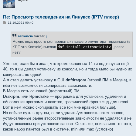
Re: Просмотр телевидения на Линуксе (IPTV плеер)
С
11.10.2021 00:40
о
о
б
astroncia
писал:
↑
щ
е
Можно ведь просто скопировать из вашего эмулятора терминала (в
н
KDE это Konsole) выхлоп
dnf install astronciaiptv
, разве
и
е
нет?
Уже нет, если бы я знал, что кроме основных 14-ти подтянутся ещё
40, то я бы делал установку из консоли, но и тогда было бы нудно их
копировать по одной.
А я стал делать установку в GUI
dnfdragora
(второй ПМ в Mageia), в
нём нет возможности скопировать зависимости.
В Mageia есть основной (дефолтный) ПМ.
Drakrpm
, или
Rpmdrake
— программа для установки, удаления и
обновления программ и пакетов, графический фронт-энд для urpmi.
Вот в нём можно скопировать всё (он мне нравится больше).
Но сейчас суть в другом, если удалить/установить пакет заново,
установленные ранее второстепенные зависимости не удалятся и не
будут показаны при установке заново. Опять же, они зависят от того,
каков набор пакетов был в системе, min или max (условно)