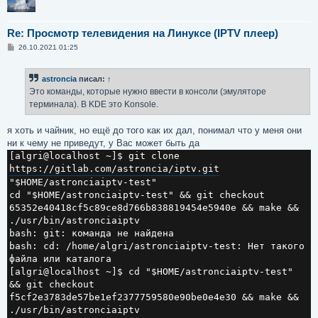
Re: Просмотр телевидения на Линуксе (IPTV плеер)
С
26.10.2021 01:25
о
о
б
astroncia
писал:
↑
щ
е
Это команды, которые нужно ввести в консоли (эмуляторе
н
терминала). В KDE это Konsole.
и
е
я хоть и чайник, но ещё до того как их дал, понимал что у меня они
ни к чему не приведут, у Вас может быть да
[algri@localhost ~]$ git clone 
https://gitlab.com/astroncia/iptv.git
"$HOME/astronciaiptv-test"

cd "$HOME/astronciaiptv-test" && git checkout 
65352e40418cf5c89ce8d766b838819454e5940e && make && 
./usr/bin/astronciaiptv

bash: git: команда не найдена

bash: cd: /home/algri/astronciaiptv-test: Нет такого 
файла или каталога

[algri@localhost ~]$ cd "$HOME/astronciaiptv-test" 
&& git checkout 
f5cf2e3783de57be1ef2377759580e90be0e4e30 && make && 
./usr/bin/astronciaiptv
