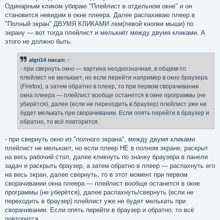
Одинарным кликом убираю "Плейлист в отдельном окне" и он
становится невидим в окне плеера. Далее распахиваю плеер в
"Полный экран" ДВУМЯ КЛИКАМИ лкм(левой кнопки мыши) по
экрану — вот тогда плейлист и мелькнёт между двумя кликами. А
этого не должно быть.
algri14
писал:
↑
- при свернуть окно — картина неоднозначная, в общем-то
плейлист не мелькает, но если перейти например в окно браузера
(Firefox), а затем обратно в плеер, то при первом сворачивании
окна плеера — плейлист вообще останется в окне программы (не
уберётся), далее (если не переходить в браузер) плейлист уже не
будет мелькать при сворачивании. Если опять перейти в браузер и
обратно, то всё повторится.
- при свернуть окно из "полного экрана", между двумя кликами
плейлист не мелькает, но если плеер НЕ в полном экране, раскрыт
на весь рабочий стол, далее кликнуть по значку браузера в панели
задач и раскрыть браузер, а затем обратно в плеер — распахнуть его
на весь экран, далее свернуть, то в этот момент при первом
сворачивании окна плеера — плейлист вообще останется в окне
программы (не уберётся), далее распахнуть/свернуть (если не
переходить в браузер) плейлист уже не будет мелькать при
сворачивании. Если опять перейти в браузер и обратно, то всё
повторится.