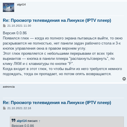
algri14
Re: Просмотр телевидения на Линуксе (IPTV плеер)
С
21.10.2021 11:30
о
о
Версия 0.0.86
б
Появился глюк — когда из полного экрана пытаешься выйти, то окно
щ
е
раскрывается не полностью, нет панели задач рабочего стола и 3-х
н
кнопок управления окна в правом верхнем углу.
и
е
Этот глюк проявляется с небольшими перерывами от всех трёх
выриантов — кнопка в панели плеера "распахнуть/свернуть", по
клику ЛКМ и с клавиатуры по кнопке "F".
Когда входит в этот глюк, то чтобы выйти из него требуется немного
подождать, тогда он пропадает, но потом опять возвращается.
astroncia
Re: Просмотр телевидения на Линуксе (IPTV плеер)
С
21.10.2021 22:16
о
о
б
algri14
писал:
↑
щ
е
Версия 0.0.86