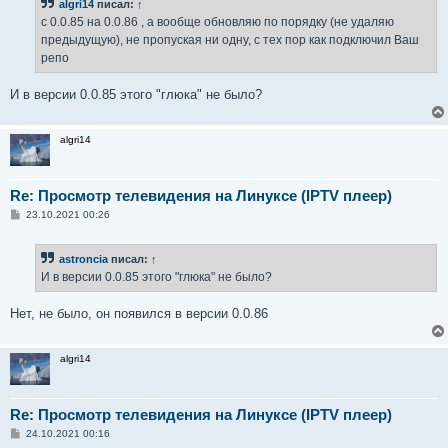
algri14
писал:
↑
щ
е
с 0.0.85 на 0.0.86 , а вообще обновляю по порядку (не удаляю
н
предыдущую), не пропуская ни одну, с тех пор как подключил Ваш
и
е
репо
И в версии 0.0.85 этого "глюка" не было?
algri14
Re: Просмотр телевидения на Линуксе (IPTV плеер)
С
23.10.2021 00:26
о
о
б
astroncia
писал:
↑
щ
е
И в версии 0.0.85 этого "глюка" не было?
н
и
е
Нет, не было, он появился в версии 0.0.86
algri14
Re: Просмотр телевидения на Линуксе (IPTV плеер)
С
24.10.2021 00:16
о