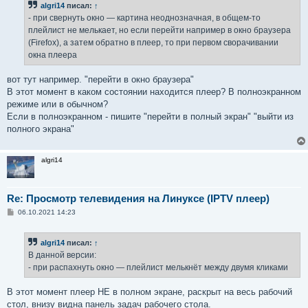
algri14
писал:
↑
- при свернуть окно — картина неоднозначная, в общем-то
плейлист не мелькает, но если перейти например в окно браузера
(Firefox), а затем обратно в плеер, то при первом сворачивании
окна плеера
вот тут например. "перейти в окно браузера"
В этот момент в каком состоянии находится плеер? В полноэкранном
режиме или в обычном?
Если в полноэкранном - пишите "перейти в полный экран" "выйти из
полного экрана"
algri14
Re: Просмотр телевидения на Линуксе (IPTV плеер)
С
06.10.2021 14:23
о
о
б
algri14
писал:
↑
щ
е
В данной версии:
н
- при распахнуть окно — плейлист мелькнёт между двумя кликами
и
е
В этот момент плеер НЕ в полном экране, раскрыт на весь рабочий
стол, внизу видна панель задач рабочего стола.