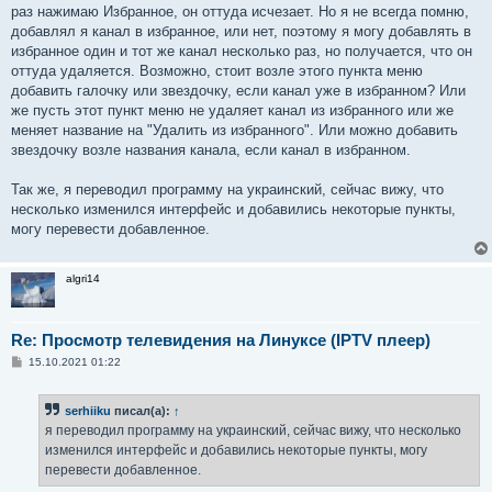
е
раз нажимаю Избранное, он оттуда исчезает. Но я не всегда помню,
н
добавлял я канал в избранное, или нет, поэтому я могу добавлять в
и
е
избранное один и тот же канал несколько раз, но получается, что он
оттуда удаляется. Возможно, стоит возле этого пункта меню
добавить галочку или звездочку, если канал уже в избранном? Или
же пусть этот пункт меню не удаляет канал из избранного или же
меняет название на "Удалить из избранного". Или можно добавить
звездочку возле названия канала, если канал в избранном.
Так же, я переводил программу на украинский, сейчас вижу, что
несколько изменился интерфейс и добавились некоторые пункты,
могу перевести добавленное.
algri14
Re: Просмотр телевидения на Линуксе (IPTV плеер)
С
15.10.2021 01:22
о
о
б
serhiiku
писал(а):
↑
щ
е
я переводил программу на украинский, сейчас вижу, что несколько
н
изменился интерфейс и добавились некоторые пункты, могу
и
е
перевести добавленное.