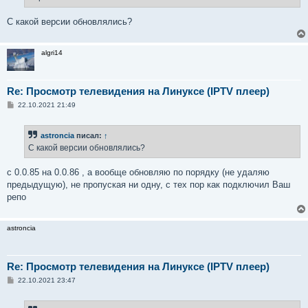
н
и
е
С какой версии обновлялись?
algri14
Re: Просмотр телевидения на Линуксе (IPTV плеер)
С
22.10.2021 21:49
о
о
б
astroncia
писал:
↑
щ
е
С какой версии обновлялись?
н
и
е
с 0.0.85 на 0.0.86 , а вообще обновляю по порядку (не удаляю
предыдущую), не пропуская ни одну, с тех пор как подключил Ваш
репо
astroncia
Re: Просмотр телевидения на Линуксе (IPTV плеер)
С
22.10.2021 23:47
о
о
б