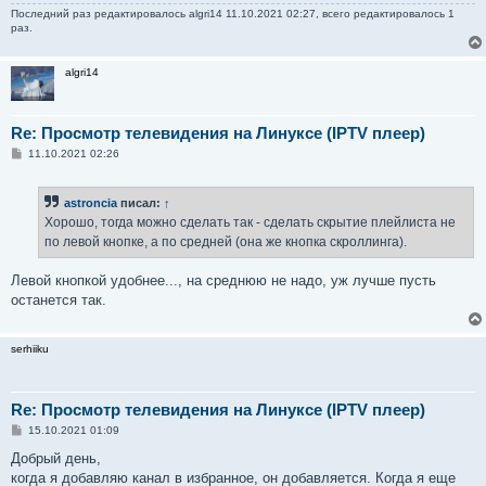
Последний раз редактировалось
algri14
11.10.2021 02:27, всего редактировалось 1
раз.
algri14
Re: Просмотр телевидения на Линуксе (IPTV плеер)
С
11.10.2021 02:26
о
о
б
astroncia
писал:
↑
щ
е
Хорошо, тогда можно сделать так - сделать скрытие плейлиста не
н
по левой кнопке, а по средней (она же кнопка скроллинга).
и
е
Левой кнопкой удобнее..., на среднюю не надо, уж лучше пусть
останется так.
serhiiku
Re: Просмотр телевидения на Линуксе (IPTV плеер)
С
15.10.2021 01:09
о
о
Добрый день,
б
когда я добавляю канал в избранное, он добавляется. Когда я еще
щ