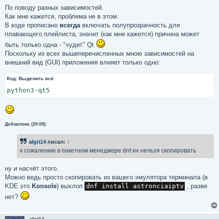
По поводу разных зависимостей.
Как мне кажется, проблема не в этом.
В коде прописано
всегда
включать полупрозрачность для
плавающего плейлиста, значит (как мне кажется) причина может
быть только одна - "чудит" Qt
Поскольку из всех вышеперечисленных мною зависимостей на
внешний вид (GUI) приложения влияет только одно:
Код:
Выделить всё
Добавлено (20:09):
algri14
писал:
↑
к сожалению в пакетном менеджере dnf их нельзя скопировать
ну и насчёт этого.
Можно ведь просто скопировать из вашего эмулятора терминала (в
KDE это
Konsole
) выхлоп
dnf install astronciaiptv
, разве
нет?
algri14