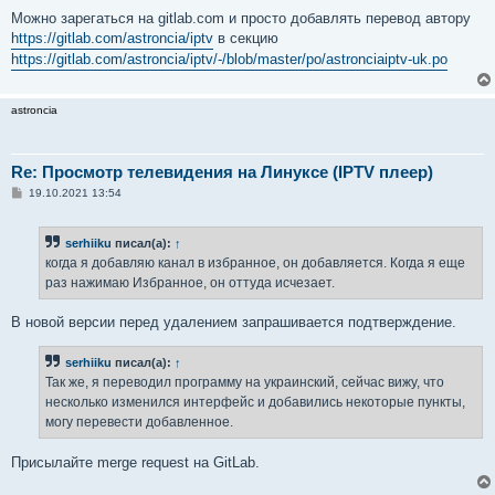
Можно зарегаться на gitlab.com и просто добавлять перевод автору
https://gitlab.com/astroncia/iptv
в секцию
https://gitlab.com/astroncia/iptv/-/blob/master/po/astronciaiptv-uk.po
astroncia
Re: Просмотр телевидения на Линуксе (IPTV плеер)
С
19.10.2021 13:54
о
о
б
serhiiku
писал(а):
↑
щ
е
когда я добавляю канал в избранное, он добавляется. Когда я еще
н
раз нажимаю Избранное, он оттуда исчезает.
и
е
В новой версии перед удалением запрашивается подтверждение.
serhiiku
писал(а):
↑
Так же, я переводил программу на украинский, сейчас вижу, что
несколько изменился интерфейс и добавились некоторые пункты,
могу перевести добавленное.
Присылайте merge request на GitLab.