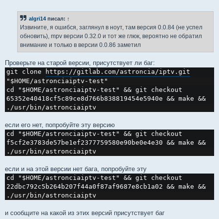
о
о
б
algri14
писал:
↑
щ
е
Извините, я ошибся, заглянул в ноут, там версия 0.0.84 (не успел
н
обновить), mpv версии 0.32.0 и тот же глюк, вероятно не обратил
и
е
внимание и только в версии 0.0.86 заметил
Проверьте на старой версии, присутствует ли баг:
git clone 
https://gitlab.com/astroncia/iptv.git
"$HOME/astronciaiptv-test"
cd "$HOME/astronciaiptv-test" && git checkout 
65352e40418cf5c89ce8d766b838819454e5940e && make && 
./usr/bin/astronciaiptv
если его нет, попробуйте эту версию
cd "$HOME/astronciaiptv-test" && git checkout 
f5cf2e3783de57be1ef2377759580e90be0e4e30 && make && 
./usr/bin/astronciaiptv
если и на этой версии нет бага, попробуйте эту
cd "$HOME/astronciaiptv-test" && git checkout 
22dbc792c5b264b207f44a0f87af9687e8cb1a02 && make && 
./usr/bin/astronciaiptv
и сообщите на какой из этих версий присутствует баг