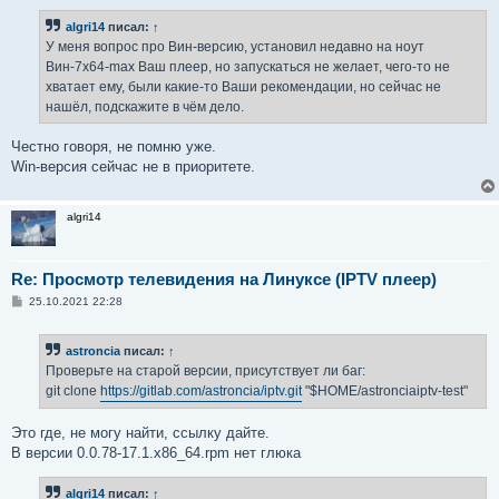
algri14
писал:
↑
У меня вопрос про Вин-версию, установил недавно на ноут
Вин-7х64-max Ваш плеер, но запускаться не желает, чего-то не
хватает ему, были какие-то Ваши рекомендации, но сейчас не
нашёл, подскажите в чём дело.
Честно говоря, не помню уже.
Win-версия сейчас не в приоритете.
algri14
Re: Просмотр телевидения на Линуксе (IPTV плеер)
С
25.10.2021 22:28
о
о
б
astroncia
писал:
↑
щ
е
Проверьте на старой версии, присутствует ли баг:
н
git clone
https://gitlab.com/astroncia/iptv.git
"$HOME/astronciaiptv-test"
и
е
Это где, не могу найти, ссылку дайте.
В версии 0.0.78-17.1.x86_64.rpm нет глюка
algri14
писал:
↑