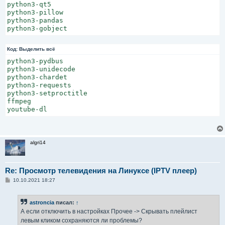
python3-qt5

python3-pillow

python3-pandas

Код:
Выделить всё
python3-pydbus

python3-unidecode

python3-chardet

python3-requests

python3-setproctitle

ffmpeg

algri14
Re: Просмотр телевидения на Линуксе (IPTV плеер)
С
10.10.2021 18:27
о
о
б
astroncia
писал:
↑
щ
е
А если отключить в настройках Прочее -> Скрывать плейлист
н
левым кликом сохраняются ли проблемы?
и