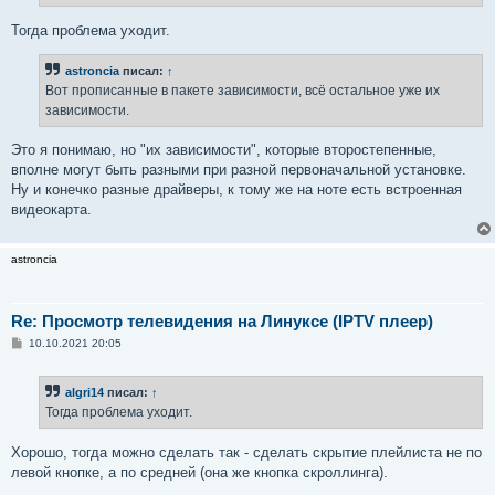
е
Тогда проблема уходит.
astroncia
писал:
↑
Вот прописанные в пакете зависимости, всё остальное уже их
зависимости.
Это я понимаю, но "их зависимости", которые второстепенные,
вполне могут быть разными при разной первоначальной установке.
Ну и конечко разные драйверы, к тому же на ноте есть встроенная
видеокарта.
astroncia
Re: Просмотр телевидения на Линуксе (IPTV плеер)
С
10.10.2021 20:05
о
о
б
algri14
писал:
↑
щ
е
Тогда проблема уходит.
н
и
е
Хорошо, тогда можно сделать так - сделать скрытие плейлиста не по
левой кнопке, а по средней (она же кнопка скроллинга).