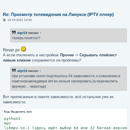
Re: Просмотр телевидения на Линуксе (IPTV плеер)
С
10.10.2021 13:50
о
о
б
algri14
писал:
↑
щ
е
теперь понятно?
н
и
е
Вроде да
А если отключить в настройках
Прочее
->
Скрывать плейлист
левым кликом
сохраняются ли проблемы?
algri14
писал:
↑
при установке оного подтянулось 54 зависимости, к сожалению в
пакетном менеджере dnf их нельзя скопировать (а перечислять
вручную ... чересчур)
Вот прописанные в пакете зависимости, всё остальное уже их
зависимости.
Код:
Выделить всё
python3

mpv

libmpv.so.1 (здесь идёт выбор 64 или 32 битная версия)
