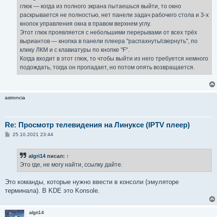
глюк — когда из полного экрана пытаешься выйти, то окно
раскрывается не полностью, нет панели задач рабочего стола и 3-х
кнопок управления окна в правом верхнем углу.
Этот глюк проявляется с небольшими перерывами от всех трёх
выриантов — кнопка в панели плеера "распахнуть/свернуть", по
клику ЛКМ и с клавиатуры по кнопке "F".
Когда входит в этот глюк, то чтобы выйти из него требуется немного
подождать, тогда он пропадает, но потом опять возвращается.
astroncia
Re: Просмотр телевидения на Линуксе (IPTV плеер)
С
25.10.2021 23:44
о
о
б
algri14
писал:
↑
щ
е
Это где, не могу найти, ссылку дайте.
н
и
е
Это команды, которые нужно ввести в консоли (эмуляторе
терминала). В KDE это Konsole.
algri14