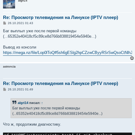
algri14
Re: Просмотр телевидения на Линуксе (IPTV плеер)
С
26.10.2021 01:43
о
о
Баг выплыл уже после первой команды
б
(...65352e40418cf5c89ce8d766b838819454e5940e...)
щ
е
н
Вывод из консоли
и
е
https://mega.nz/file/Lop0lToQ#5sh6gESlg2hpCZzwCByyRSrSwQsoCtNlh
astroncia
Re: Просмотр телевидения на Линуксе (IPTV плеер)
С
26.10.2021 01:49
о
о
б
algri14
писал:
↑
щ
е
Баг выплыл уже после первой команды
н
(...65352e40418cf5c89ce8d766b838819454e5940e...)
и
е
Что ж, продолжим диагностику.