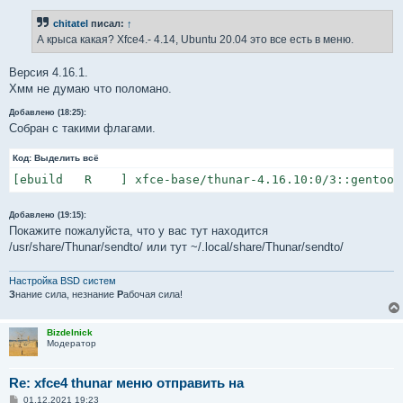
chitatel
писал:
↑
А крыса какая? Xfce4.- 4.14, Ubuntu 20.04 это все есть в меню.
Версия 4.16.1.
Хмм не думаю что поломано.
Добавлено (18:25):
Собран с такими флагами.
Код:
Выделить всё
[ebuild   R    ] xfce-base/thunar-4.16.10:0/3::gentoo 
Добавлено (19:15):
Покажите пожалуйста, что у вас тут находится
/usr/share/Thunar/sendto/ или тут ~/.local/share/Thunar/sendto/
Настройка BSD систем
З
нание сила, незнание
Р
абочая сила!
Bizdelnick
Модератор
Re: xfce4 thunar меню отправить на
С
01.12.2021 19:23