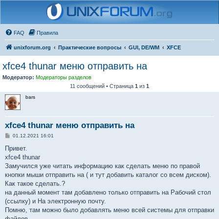
FAQ
Правила
unixforum.org
Практические вопросы
GUI, DE/WM
XFCE
xfce4 thunar меню отправить на
Модератор:
Модераторы разделов
11 сообщений • Страница
1
из
1
bars
xfce4 thunar меню отправить на
С
01.12.2021 16:01
о
о
Привет.
б
xfce4 thunar
щ
е
Замучился уже читать информацию как сделать меню по правой
н
кнопки мыши отправить на ( и тут добавить каталог со всем диском).
и
е
Как такое сделать.?
на данный момент там добавлено только отправить на Рабочий стол
(ссылку) и На электронную почту.
Помню, там можно было добавлять меню всей системы для отправки
файлов.