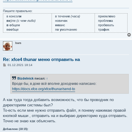
е
н
и
Пишите правильно:
е
в консол
и
в течени
е
(часа)
приемл
е
мо
вк
у́пе
(с чем-либо)
нович
о
к
пробле
м
а
в о
бщем
ню
анс
проб
о
вать
в
оо
бще
п
о у
молчанию
тра
ф
ик
bars
Re: xfce4 thunar меню отправить на
С
01.12.2021 18:14
о
о
б
Bizdelnick
писал:
↑
щ
е
Вроде бы, в доке всё вполне доходчиво написано:
н
https://docs.xfce.org/xfce/thunar/send-to
и
е
А как туда тогда добавить возможность, что бы проводник по
директориям системы был?
То-есть если мне нужно отправить файл, я понему нажимаю правой
кнопкой мыши , отправить на и выбираю директорию куда отправить.
Точно не знаю как объяснить.
Добавлено (18:15):