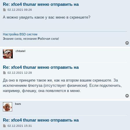
Re: xfce4 thunar меню отправить на
С
02.12.2021 09:26
о
о
А можно увидеть какое у вас меню в скриншете?
б
щ
е
н
и
Настройка BSD систем
е
З
нание сила, незнание
Р
абочая сила!
chitatel
Re: xfce4 thunar меню отправить на
С
02.12.2021 12:28
о
о
Да оно в принципе такое же, как на втором вашем скриншоте. За
б
исключением блютуза (отсутствует физически). Если подключить,
щ
е
например, флешку, она появляется в меню.
н
и
е
bars
Re: xfce4 thunar меню отправить на
С
02.12.2021 15:31
о