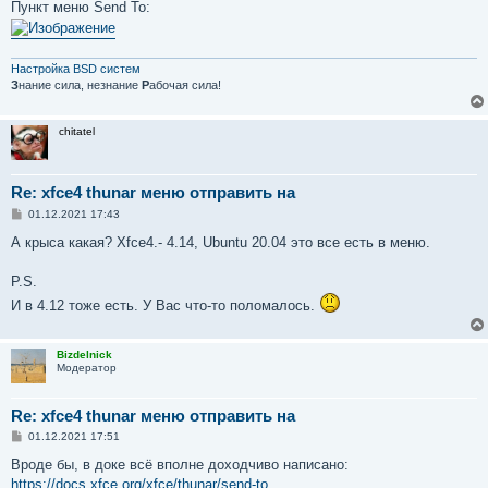
Пункт меню Send To:
щ
е
н
и
е
Настройка BSD систем
З
нание сила, незнание
Р
абочая сила!
chitatel
Re: xfce4 thunar меню отправить на
С
01.12.2021 17:43
о
о
А крыса какая? Xfce4.- 4.14, Ubuntu 20.04 это все есть в меню.
б
щ
е
P.S.
н
И в 4.12 тоже есть. У Вас что-то поломалось.
и
е
Bizdelnick
Модератор
Re: xfce4 thunar меню отправить на
С
01.12.2021 17:51
о
о
Вроде бы, в доке всё вполне доходчиво написано:
б
https://docs.xfce.org/xfce/thunar/send-to
щ