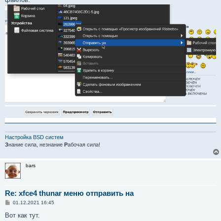
Настройка BSD систем
З
нание сила, незнание
Р
абочая сила!
bars
Re: xfce4 thunar меню отправить на
С
01.12.2021 16:45
о
о
Вот как тут.
б