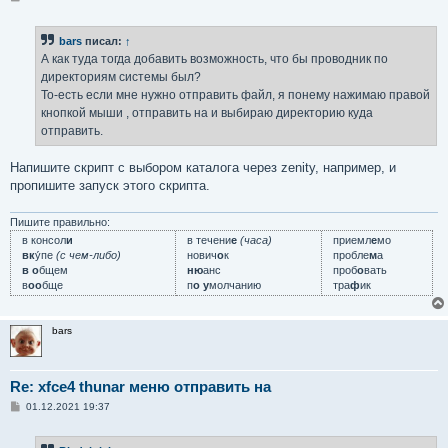
о
о
б
bars
писал:
↑
щ
е
А как туда тогда добавить возможность, что бы проводник по
н
директориям системы был?
и
е
То-есть если мне нужно отправить файл, я понему нажимаю правой
кнопкой мыши , отправить на и выбираю директорию куда
отправить.
Напишите скрипт с выбором каталога через zenity, например, и
пропишите запуск этого скрипта.
Пишите правильно:
в консол
и
в течени
е
(часа)
приемл
е
мо
вк
у́пе
(с чем-либо)
нович
о
к
пробле
м
а
в о
бщем
ню
анс
проб
о
вать
в
оо
бще
п
о у
молчанию
тра
ф
ик
bars
Re: xfce4 thunar меню отправить на
С
01.12.2021 19:37
о
о
б