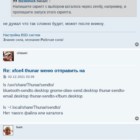
Bizdelnick
писал:
↑
щ
е
Напишите скрипт с выбором каталога через zenity, например, и
н
пропишите запуск этого скрипта.
и
е
не думал что так сложно будет, может после вникну.
Настройка BSD систем
З
нание сила, незнание
Р
абочая сила!
chitatel
Re: xfce4 thunar меню отправить на
С
02.12.2021 03:39
о
о
ls /usr/share/Thunar/sendto/
б
bluetooth-sendto.desktop gnome-obex-send.desktop thunar-sendto-
щ
е
email.desktop thunar-sendto-xfburn.desktop
н
и
е
ls ~/.local/share/Thunar/sendto/
Нет такого файла или каталога
bars