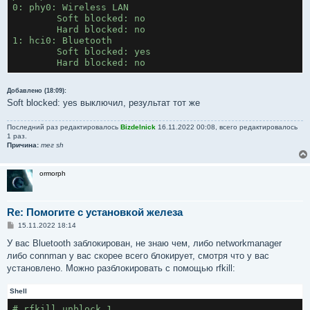
0: phy0: Wireless LAN
	UUID: Audio Source              (0000110a-000
	Soft blocked: no
	UUID: OBEX File Transfer        (00001106-000
	Hard blocked: no
	Modalias: usb:v1D6Bp0246d0537
1: hci0: Bluetooth
	Discovering: no
	Soft blocked: yes
	Roles: central
	Hard blocked: no
	Roles: peripheral
Advertising Features:
	ActiveInstances: 0x00 (0)
Добавлено (18:09):
	SupportedInstances: 0x05 (5)
Soft blocked: yes выключил, результат тот же
	SupportedIncludes: tx-power
	SupportedIncludes: appearance
Последний раз редактировалось
Bizdelnick
16.11.2022 00:08, всего редактировалось
	SupportedIncludes: local-name
1 раз.
Причина:
тег sh
ormorph
Re: Помогите с установкой железа
С
15.11.2022 18:14
о
о
У вас Bluetooth заблокирован, не знаю чем, либо networkmanager
б
либо connman у вас скорее всего блокирует, смотря что у вас
щ
е
установлено. Можно разблокировать с помощью rfkill:
н
и
Shell
е
# rfkill unblock 1