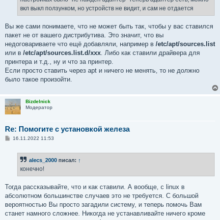
вкл выкл ползунком, но устройств не видит, и сам не отдается
Вы же сами понимаете, что не может быть так, чтобы у вас ставился
пакет не от вашего дистрибутива. Это значит, что вы
недоговариваете что ещё добавляли, например в
/etc/apt/sources.list
или в
/etc/apt/sources.list.d/xxx
. Либо как ставили драйвера для
принтера и т.д., ну и что за принтер.
Если просто ставить через apt и ничего не менять, то не должно
было такое произойти.
Bizdelnick
Модератор
Re: Помогите с установкой железа
С
16.11.2022 11:53
о
о
б
alecs_2000
писал:
↑
щ
е
конечно!
н
и
е
Тогда рассказывайте, что и как ставили. А вообще, с linux в
абсолютном большинстве случаев это не требуется. С большой
вероятностью Вы просто загадили систему, и теперь помочь Вам
станет намного сложнее. Никогда не устанавливайте ничего кроме