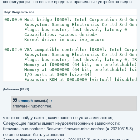
конфигурации . по ссылке вроде как правильные устройства видны.
щ
е
н
Код:
Выделить всё
и
е
00:00.0 Host bridge [0600]: Intel Corporation 3rd Gen 
	Subsystem: Samsung Electronics Co Ltd 3rd Gen Core processor DRAM Controller [144d:c652]

	Flags: bus master, fast devsel, latency 0

	Capabilities: <access denied>

	Kernel driver in use: ivb_uncore

00:02.0 VGA compatible controller [0300]: Intel Corpor
	Subsystem: Samsung Electronics Co Ltd 3rd Gen Core processor Graphics Controller [144d:c652]

	Flags: bus master, fast devsel, latency 0, IRQ 26

	Memory at f0000000 (64-bit, non-prefetchable) [size=4M]

	Memory at e0000000 (64-bit, prefetchable) [size=256M]

	I/O ports at 3000 [size=64]

	Expansion ROM at 000c0000 [virtual] [disabled] [size=128K]

	Capabilities: <access denied>

	Kernel driver in use: i915

Добавлено (20:42):
	Kernel modules: i915

ormorph
писал(а):
↑
00:16.0 Communication controller [0780]: Intel Corpora
firmware-linux-nonfree.
	Subsystem: Samsung Electronics Co Ltd NP300E5C series laptop [144d:c652]

	Flags: bus master, fast devsel, latency 0, IRQ 27

что то не найду пакет , какие нашел не устанавливаются,
	Memory at f0605000 (64-bit, non-prefetchable) [size=16]

Следующие пакеты имеют неудовлетворённые зависимости:
	Capabilities: <access denied>

firmware-linux-nonfree : Зависит: firmware-misc-nonfree (= 20210315-3)
	Kernel driver in use: mei_me

но он не может быть установлен
	Kernel modules: mei_me
