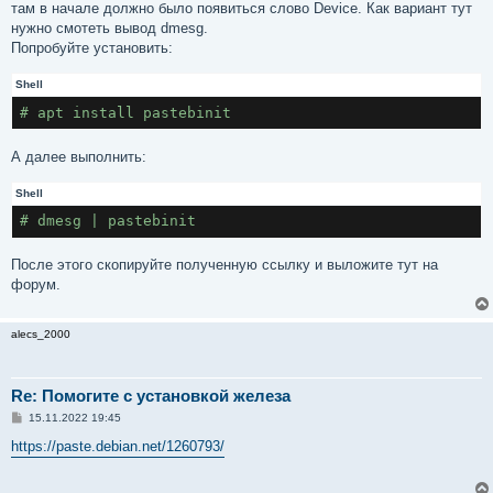
е
там в начале должно было появиться слово Device. Как вариант тут
н
нужно смотеть вывод dmesg.
и
е
Попробуйте установить:
Shell
# apt install pastebinit
А далее выполнить:
Shell
# dmesg | pastebinit
После этого скопируйте полученную ссылку и выложите тут на
форум.
alecs_2000
Re: Помогите с установкой железа
С
15.11.2022 19:45
о
о
https://paste.debian.net/1260793/
б
щ
е