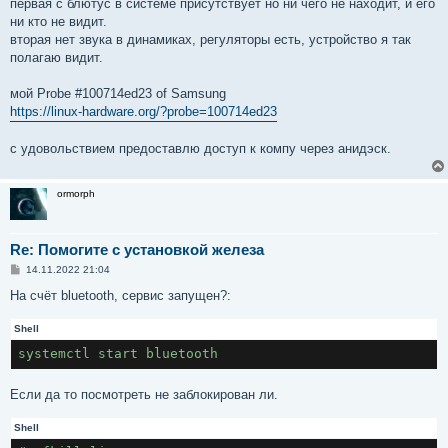
первая с блютус в системе присутствует но ни чего не находит, и его
ни кто не видит.
вторая нет звука в динамиках, регуляторы есть, устройство я так
полагаю видит.
мой Probe #100714ed23 of Samsung
https://linux-hardware.org/?probe=100714ed23
с удовольствием предоставлю доступ к компу через анидэск.
ormorph
Re: Помогите с установкой железа
С
14.11.2022 21:04
о
о
На счёт bluetooth, сервис запущен?:
б
щ
Shell
е
н
systemctl start bluetooth
и
е
Если да то посмотреть не заблокирован ли.
Shell