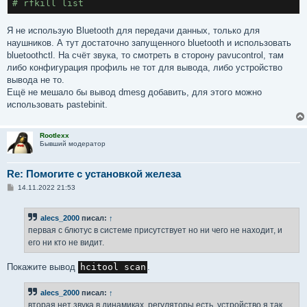
# rfkill list
Я не использую Bluetooth для передачи данных, только для
наушников. А тут достаточно запущенного bluetooth и использовать
bluetoothctl. На счёт звука, то смотреть в сторону pavucontrol, там
либо конфигурация профиль не тот для вывода, либо устройство
вывода не то.
Ещё не мешало бы вывод dmesg добавить, для этого можно
использовать pastebinit.
Rootlexx
Бывший модератор
Re: Помогите с установкой железа
С
14.11.2022 21:53
о
о
б
alecs_2000
писал:
↑
щ
е
первая с блютус в системе присутствует но ни чего не находит, и
н
его ни кто не видит.
и
е
Покажите вывод
hcitool scan
.
alecs_2000
писал:
↑
вторая нет звука в динамиках, регуляторы есть, устройство я так