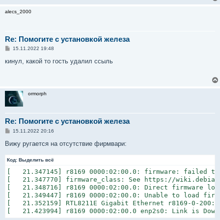
н
и
alecs_2000
е
Re: Помогите с установкой железа
С
15.11.2022 19:48
о
о
кинул, какой то гость удалил ссыль
б
щ
е
н
и
ormorph
е
Re: Помогите с установкой железа
С
15.11.2022 20:16
о
о
Вижу ругается на отсутствие фирмвари:
б
щ
Код:
е
Выделить всё
н
[   21.347145] r8169 0000:02:00.0: firmware: failed to
и
е
[   21.347770] firmware_class: See https://wiki.debian
[   21.348716] r8169 0000:02:00.0: Direct firmware loa
[   21.349447] r8169 0000:02:00.0: Unable to load firm
[   21.352159] RTL8211E Gigabit Ethernet r8169-0-200:0
[   21.423994] r8169 0000:02:00.0 enp2s0: Link is Down