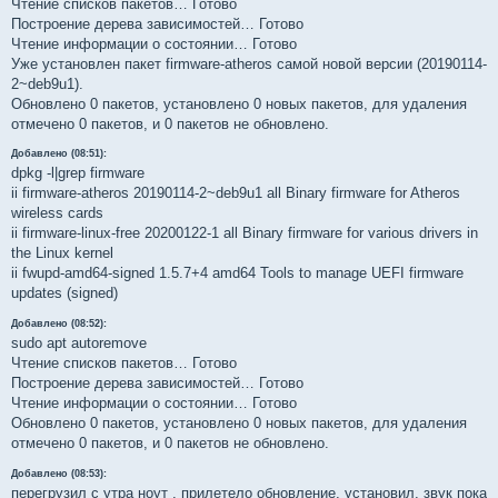
Чтение списков пакетов… Готово
Построение дерева зависимостей… Готово
Чтение информации о состоянии… Готово
Уже установлен пакет firmware-atheros самой новой версии (20190114-
2~deb9u1).
Обновлено 0 пакетов, установлено 0 новых пакетов, для удаления
отмечено 0 пакетов, и 0 пакетов не обновлено.
Добавлено (08:51):
dpkg -l|grep firmware
ii firmware-atheros 20190114-2~deb9u1 all Binary firmware for Atheros
wireless cards
ii firmware-linux-free 20200122-1 all Binary firmware for various drivers in
the Linux kernel
ii fwupd-amd64-signed 1.5.7+4 amd64 Tools to manage UEFI firmware
updates (signed)
Добавлено (08:52):
sudo apt autoremove
Чтение списков пакетов… Готово
Построение дерева зависимостей… Готово
Чтение информации о состоянии… Готово
Обновлено 0 пакетов, установлено 0 новых пакетов, для удаления
отмечено 0 пакетов, и 0 пакетов не обновлено.
Добавлено (08:53):
перегрузил с утра ноут , прилетело обновление, установил, звук пока