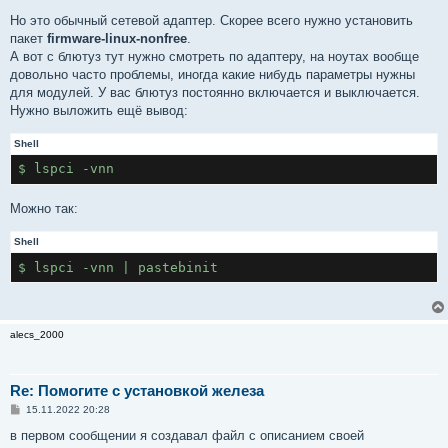
Но это обычный сетевой адаптер. Скорее всего нужно установить
пакет
firmware-linux-nonfree
.
А вот с блютуз тут нужно смотреть по адаптеру, на ноутах вообще
довольно часто проблемы, иногда какие нибудь параметры нужны
для модулей. У вас блютуз постоянно включается и выключается.
Нужно выложить ещё вывод:
Shell
$ lspci -vnn
Можно так:
Shell
$ lspci -vnn | pastebinit
alecs_2000
Re: Помогите с установкой железа
С
15.11.2022 20:28
о
о
в первом сообщении я создавал файл с описанием своей
б