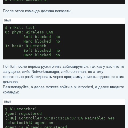
После этого команда должна показать:
Shell
$ rfkill list
0: phy0: Wireless LAN
	Soft blocked: no
	Hard blocked: no
1: hci0: Bluetooth
	Soft blocked: no
	Hard blocked: no
Но rfkill после перезагрузки опять заблокируется, так как у вас что то
запущено, либо Networkmanager, либо connman, по этому
желательно разблокировать через программу клиента одного из этих
демонов.
Разблокируйте, а далее можете войти в bluetoothctl, а далее введите
команды:
Shell
$ bluetoothctl
Agent registered
[CHG] Controller 50:B7:C3:16:D7:DA Pairable: yes
[bluetooth]# agent on
Agent is already registered