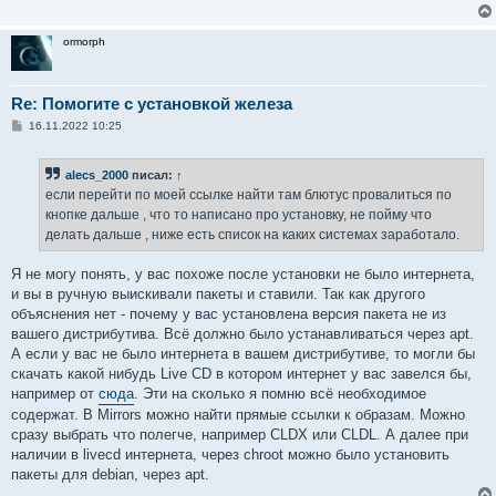
ormorph
Re: Помогите с установкой железа
С
16.11.2022 10:25
о
о
б
alecs_2000
писал:
↑
щ
е
если перейти по моей ссылке найти там блютус провалиться по
н
кнопке дальше , что то написано про установку, не пойму что
и
е
делать дальше , ниже есть список на каких системах заработало.
Я не могу понять, у вас похоже после установки не было интернета,
и вы в ручную выискивали пакеты и ставили. Так как другого
объяснения нет - почему у вас установлена версия пакета не из
вашего дистрибутива. Всё должно было устанавливаться через apt.
А если у вас не было интернета в вашем дистрибутиве, то могли бы
скачать какой нибудь Live CD в котором интернет у вас завелся бы,
например от
сюда
. Эти на сколько я помню всё необходимое
содержат. В Mirrors можно найти прямые ссылки к образам. Можно
сразу выбрать что полегче, например CLDX или CLDL. А далее при
наличии в livecd интернета, через chroot можно было установить
пакеты для debian, через apt.