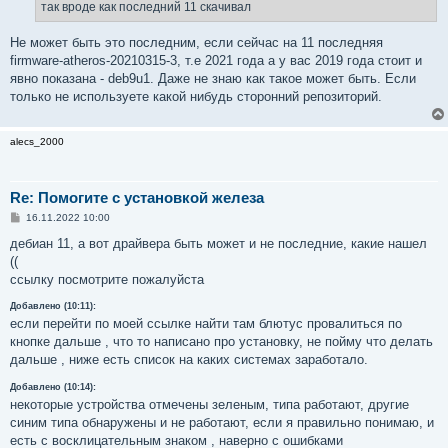
е
так вроде как последний 11 скачивал
н
и
е
Не может быть это последним, если сейчас на 11 последняя
firmware-atheros-20210315-3, т.е 2021 года а у вас 2019 года стоит и
явно показана - deb9u1. Даже не знаю как такое может быть. Если
только не используете какой нибудь сторонний репозиторий.
alecs_2000
Re: Помогите с установкой железа
С
16.11.2022 10:00
о
о
дебиан 11, а вот драйвера быть может и не последние, какие нашел
б
((
щ
е
ссылку посмотрите пожалуйста
н
и
Добавлено (10:11):
е
если перейти по моей ссылке найти там блютус провалиться по
кнопке дальше , что то написано про установку, не пойму что делать
дальше , ниже есть список на каких системах заработало.
Добавлено (10:14):
некоторые устройства отмечены зеленым, типа работают, другие
синим типа обнаружены и не работают, если я правильно понимаю, и
есть с восклицательным знаком , наверно с ошибками