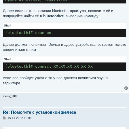
Далее если есть в наличии bluetooth гарнитура, включите её и
попробуйте найти её в
bluetoothctl
выполнив команду:
Shell
[bluetooth]# scan on
Далее должен появиться Device и адрес устройства, остается только
соединиться с ним:
Shell
[bluetooth]# connect XX:XX:XX:XX:XX:XX
если всё пройдет удачно то у вас должен появиться звук в
гарнитуре.
alecs_2000
Re: Помогите с установкой железа
С
15.11.2022 19:09
о
о
б