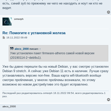
есть, синий зуб по прежнему ни чего не находить и ноут ни кто не
видит.
ormorph
Re: Помогите с установкой железа
С
16.11.2022 09:49
о
о
б
alecs_2000
писал:
↑
щ
е
Уже установлен пакет firmware-atheros самой новой версии
н
(20190114-2~deb9u1).
и
е
Уже бы давно перешли бы на новый Debian, у вас смотрю установлен
Debian 9 stretch. А сейчас уже Debian 11 есть в наличии. Лучше сразу
устанавливать версию non-free. Ваша карта wifi-bluetooth вообще
смотрю проблемная, у многих проблемы возникали, по этому
возможно во новом дистрибутиве это будет исправлено.
Последний раз редактировалось
ormorph
16.11.2022 09:54, всего редактировалось 1
раз.
alecs_2000