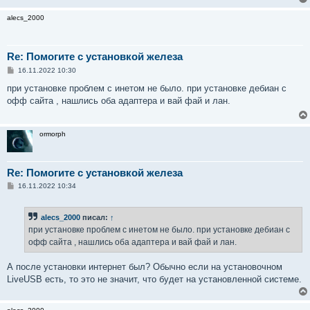
alecs_2000
Re: Помогите с установкой железа
С
16.11.2022 10:30
о
о
при установке проблем с инетом не было. при установке дебиан с
б
офф сайта , нашлись оба адаптера и вай фай и лан.
щ
е
н
и
ormorph
е
Re: Помогите с установкой железа
С
16.11.2022 10:34
о
о
б
alecs_2000
писал:
↑
щ
е
при установке проблем с инетом не было. при установке дебиан с
н
офф сайта , нашлись оба адаптера и вай фай и лан.
и
е
А после установки интернет был? Обычно если на установочном
LiveUSB есть, то это не значит, что будет на установленной системе.