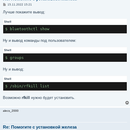
С
15.11.2022 15:21
о
о
Лучше покажите вывод:
б
щ
Shell
е
н
$ bluetoothctl show
и
е
Ну и вывод команды под пользователем:
Shell
$ groups
Ну и вывод:
Shell
$ /sbin/rfkill list
Возможно
rfkill
нужно будет установить.
alecs_2000
Re: Помогите с установкой железа