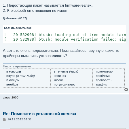
о
	Memory at f0400000 (64-bit, prefetchable) [size=16K]

о
1. Недостающий пакет называется firmware-realtek.
б
	Capabilities: <access denied>

2. К bluetooth он отношения не имеет.
щ
	Kernel driver in use: r8169

е
н
Добавлено (00:17):
и
е
Код:
Выделить всё
[   20.532908] btusb: loading out-of-tree module taints
[   20.532988] btusb: module verification failed: sign
А вот это очень подозрительно. Признавайтесь, вручную какие-то
драйверы пытались устанавливать?
Пишите правильно:
в консол
и
в течени
е
(часа)
приемл
е
мо
вк
у́пе
(с чем-либо)
нович
о
к
пробле
м
а
в о
бщем
ню
анс
проб
о
вать
в
оо
бще
п
о у
молчанию
тра
ф
ик
alecs_2000
Re: Помогите с установкой железа
С
16.11.2022 08:31
о
о