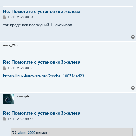
Re: Помогите с установкой железа
С
16.11.2022 09:54
о
о
так вроде как последний 11 скачивал
б
щ
е
н
и
alecs_2000
е
Re: Помогите с установкой железа
С
16.11.2022 09:56
о
о
https://linux-hardware.org/?probe=100714ed23
б
щ
е
н
и
ormorph
е
Re: Помогите с установкой железа
С
16.11.2022 09:58
о
о
б
alecs_2000
писал:
↑
щ