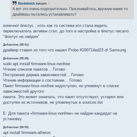
б
Bizdelnick
писал:
↑
щ
е
А вот это очень подозрительно. Признавайтесь, вручную какие-то
н
драйверы пытались устанавливать?
и
е
конечно! блютус , хоть как то система его стала видеть
переключатель активен стал, до того в настройка в блютус писало
"блютус не найден"
Добавлено (08:41):
драйвер ставил из того что нашел Probe #100714ed23 of Samsung
Добавлено (08:49):
sudo apt install firmware-linux-nonfree
Чтение списков пакетов… Готово
Построение дерева зависимостей… Готово
Чтение информации о состоянии… Готово
Пакет firmware-linux-nonfree недоступен, но упомянут в списке
зависимостей другого
пакета. Это может означать, что пакет отсутствует, устарел или
доступен из источников, не упомянутых в sources.list
E: Для пакета «firmware-linux-nonfree» не найден кандидат на
установку
Добавлено (08:50):
apt install firmware-atheros