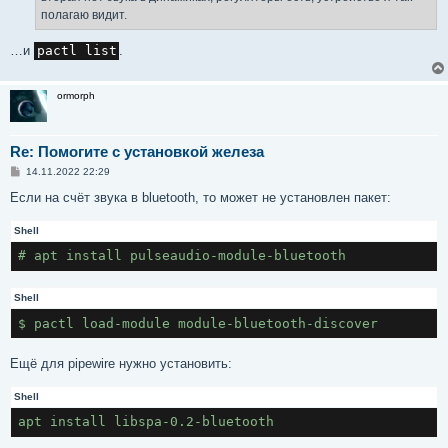
полагаю видит.
…и
pactl list
.
ormorph
Re: Помогите с установкой железа
С
14.11.2022 22:29
о
о
Если на счёт звука в bluetooth, то может не установлен пакет:
б
щ
Shell
е
н
# apt install pulseaudio-module-bluetooth
и
е
Shell
$ pactl load-module module-bluetooth-discover
Ещё для pipewire нужно установить:
Shell
apt install libspa-0.2-bluetooth