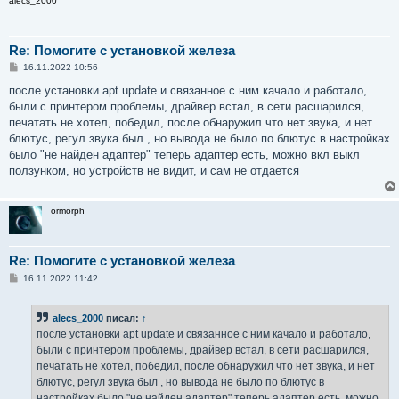
alecs_2000
Re: Помогите с установкой железа
С
16.11.2022 10:56
о
о
после установки apt update и связанное с ним качало и работало,
б
были с принтером проблемы, драйвер встал, в сети расшарился,
щ
е
печатать не хотел, победил, после обнаружил что нет звука, и нет
н
блютус, регул звука был , но вывода не было по блютус в настройках
и
е
было "не найден адаптер" теперь адаптер есть, можно вкл выкл
ползунком, но устройств не видит, и сам не отдается
ormorph
Re: Помогите с установкой железа
С
16.11.2022 11:42
о
о
б
alecs_2000
писал:
↑
щ
е
после установки apt update и связанное с ним качало и работало,
н
были с принтером проблемы, драйвер встал, в сети расшарился,
и
е
печатать не хотел, победил, после обнаружил что нет звука, и нет
блютус, регул звука был , но вывода не было по блютус в
настройках было "не найден адаптер" теперь адаптер есть, можно