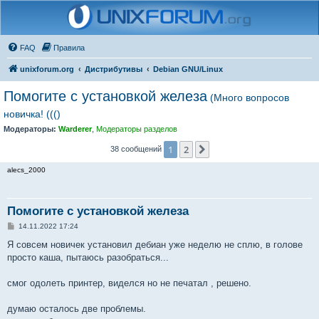
FAQ
Правила
unixforum.org
Дистрибутивы
Debian GNU/Linux
Помогите с установкой железа
(Много вопросов
новичка! ((()
Модераторы:
Warderer
,
Модераторы разделов
1
2
След.
38 сообщений
alecs_2000
Помогите с установкой железа
С
14.11.2022 17:24
о
о
Я совсем новичек установил дебиан уже неделю не сплю, в голове
б
просто каша, пытаюсь разобраться...
щ
е
н
смог одолеть принтер, виделся но не печатал , решено.
и
е
думаю осталось две проблемы.