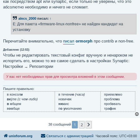
как посредством apt или synaptic, если только не уверены, что это
абсолютно необходимо и ничего не сломает.
alecs_2000
писал:
↑
E: Для пакета «firmware-linux-nonfree» не найден кандидат на
установку
Перечитайте внимательно, что
писал
ormorph
про contrib и non-free.
Добавлено (12:02):
Чтобы не редактировать текстовый конфиг вручную и ненароком не
испортить его, можно то же самое сделать в настройках Synaptic:
Настройки → Репозитории
У вас нет необходимых прав для просмотра вложений в этом сообщении.
Пишите правильно:
в консол
и
в течени
е
(часа)
приемл
е
мо
вк
у́пе
(с чем-либо)
нович
о
к
пробле
м
а
в о
бщем
ню
анс
проб
о
вать
в
оо
бще
п
о у
молчанию
тра
ф
ик
1
2
След.
38 сообщений
unixforum.org
Связаться с администрацией
Часовой пояс:
UTC+03:00