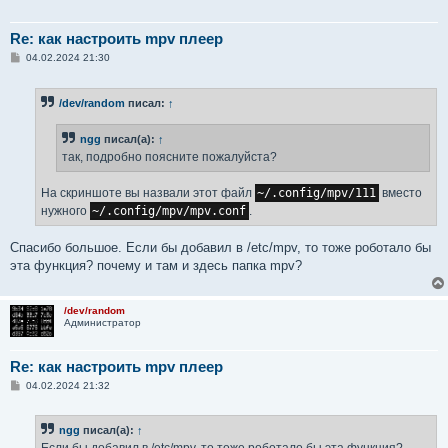
Re: как настроить mpv плеер
С
04.02.2024 21:30
о
о
б
/dev/random
писал:
↑
щ
е
н
ngg
писал(а):
↑
и
е
так, подробно поясните пожалуйста?
На скриншоте вы назвали этот файл
~/.config/mpv/111
вместо
нужного
~/.config/mpv/mpv.conf
.
Спасибо большое. Если бы добавил в /etc/mpv, то тоже роботало бы
эта функция? почему и там и здесь папка mpv?
/dev/random
Администратор
Re: как настроить mpv плеер
С
04.02.2024 21:32
о
о
б
ngg
писал(а):
↑
щ
е