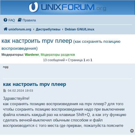
FAQ
Правила
unixforum.org
Дистрибутивы
Debian GNU/Linux
как настроить mpv плеер
(как сохранять позицию
воспроизведения)
Модераторы:
Warderer
,
Модераторы разделов
13 сообщений • Страница
1
из
1
ngg
как настроить mpv плеер
С
04.02.2024 19:03
о
о
Здравствуйте!
б
как сохранять позицию воспроизведения на mpv плеер? для того
щ
е
чтобы сохранять позицию воспроизведения надо при выключении
н
файла кликать каждый раз на клавиши Shift+Q, а как эту функцию
и
е
сделать вечной-выключил обычным способом и файл
воспроизводится с того места где прерван, пожалуйста поясните