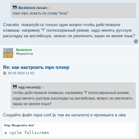
о
б
Bizdelnick
писал:
↑
щ
е
man mpv, искать по слову "loop"
н
и
е
Спасибо. пожалуйста только один вопрос-чтобы действовали
клавиши, например "f" полноэкранный режим, надо менять русскую
раскладку на английскую, можно ли увеличить экран не меняя язык?
Bizdelnick
Модератор
Re: как настроить mpv плеер
С
05.02.2024 11:53
о
о
б
ngg
писал(а):
↑
щ
е
чтобы действовали клавиши, например "f" полноэкранный режим,
н
надо менять русскую раскладку на английскую, можно ли увеличить
и
е
экран не меняя язык?
Создайте файл input.conf (в том же каталоге) и пропишите в нём
Код:
Выделить всё
а cycle fullscreen