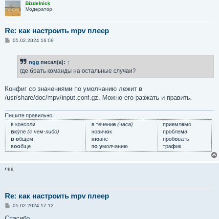
Bizdelnick
Модератор
Re: как настроить mpv плеер
С
05.02.2024 16:09
о
о
б
ngg
писал(а):
↑
щ
е
где брать команды на остальные случаи?
н
и
е
Конфиг со значениями по умолчанию лежит в
/usr/share/doc/mpv/input.conf.gz. Можно его разжать и править.
Пишите правильно:
в консол
и
в течени
е
(часа)
приемл
е
мо
вк
у́пе
(с чем-либо)
нович
о
к
пробле
м
а
в о
бщем
ню
анс
проб
о
вать
в
оо
бще
п
о у
молчанию
тра
ф
ик
ngg
Re: как настроить mpv плеер
С
05.02.2024 17:12
о
о
Спасибо.