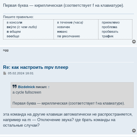
Первая буква — кириллическая (соответствует f на клавиатуре).
Пишите правильно:
в консол
и
в течени
е
(часа)
приемл
е
мо
вк
у́пе
(с чем-либо)
нович
о
к
пробле
м
а
в о
бщем
ню
анс
проб
о
вать
в
оо
бще
п
о у
молчанию
тра
ф
ик
ngg
Re: как настроить mpv плеер
С
05.02.2024 16:01
о
о
б
Bizdelnick
писал:
↑
щ
е
а cycle fullscreen
н
и
е
Первая буква — кириллическая (соответствует f на клавиатуре).
эта команда на другие клавиши автоматически не распространяется,
например на m — Отключение звука? где брать команды на
остальные случаи?