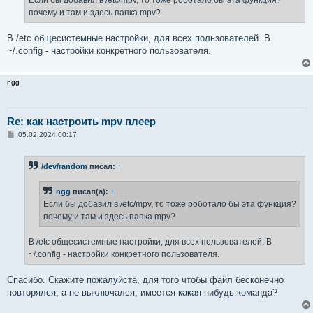
Если бы добавил в /etc/mpv, то тоже роботало бы эта функция?
н
почему и там и здесь папка mpv?
и
е
В /etc общесистемные настройки, для всех пользователей. В
~/.config - настройки конкретного пользователя.
ngg
Re: как настроить mpv плеер
С
05.02.2024 00:17
о
о
б
/dev/random
писал:
↑
щ
е
н
ngg
писал(а):
↑
и
е
Если бы добавил в /etc/mpv, то тоже роботало бы эта функция?
почему и там и здесь папка mpv?
В /etc общесистемные настройки, для всех пользователей. В
~/.config - настройки конкретного пользователя.
Спасибо. Скажите пожалуйста, для того чтобы файл бесконечно
повторялся, а не выключался, имеется какая нибудь команда?