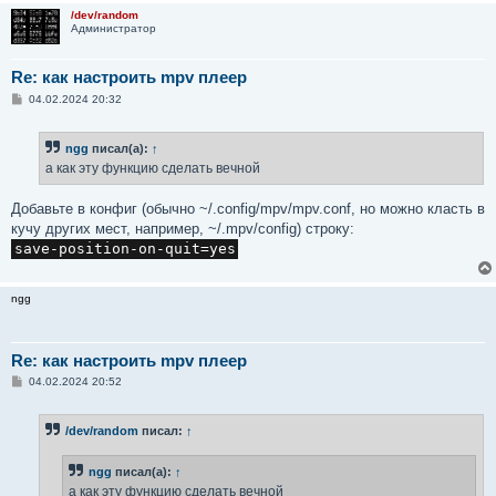
/dev/random
Администратор
Re: как настроить mpv плеер
С
04.02.2024 20:32
о
о
б
ngg
писал(а):
↑
щ
е
а как эту функцию сделать вечной
н
и
е
Добавьте в конфиг (обычно ~/.config/mpv/mpv.conf, но можно класть в
кучу других мест, например, ~/.mpv/config) строку:
save-position-on-quit=yes
ngg
Re: как настроить mpv плеер
С
04.02.2024 20:52
о
о
б
/dev/random
писал:
↑
щ
е
н
ngg
писал(а):
↑
и
е
а как эту функцию сделать вечной