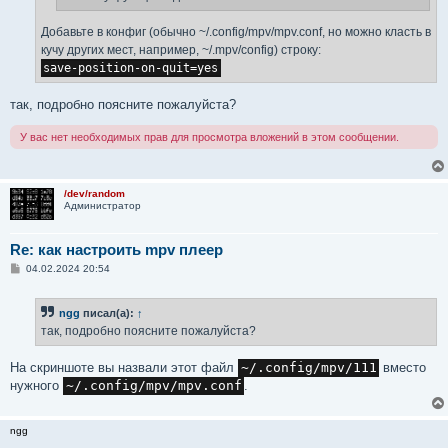
Добавьте в конфиг (обычно ~/.config/mpv/mpv.conf, но можно класть в
кучу других мест, например, ~/.mpv/config) строку:
save-position-on-quit=yes
так, подробно поясните пожалуйста?
У вас нет необходимых прав для просмотра вложений в этом сообщении.
/dev/random
Администратор
Re: как настроить mpv плеер
С
04.02.2024 20:54
о
о
б
ngg
писал(а):
↑
щ
е
так, подробно поясните пожалуйста?
н
и
е
На скриншоте вы назвали этот файл
~/.config/mpv/111
вместо
нужного
~/.config/mpv/mpv.conf
.
ngg