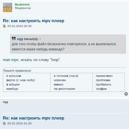
Bizdelnick
Модератор
Re: как настроить mpv плеер
С
05.02.2024 00:30
о
о
б
ngg
писал(а):
↑
щ
е
для того чтобы файл бесконечно повторялся, а не выключался,
н
имеется какая нибудь команда?
и
е
man mpv
, искать по слову "loop".
Пишите правильно:
в консол
и
в течени
е
(часа)
приемл
е
мо
вк
у́пе
(с чем-либо)
нович
о
к
пробле
м
а
в о
бщем
ню
анс
проб
о
вать
в
оо
бще
п
о у
молчанию
тра
ф
ик
ngg
Re: как настроить mpv плеер
С
05.02.2024 01:30
о