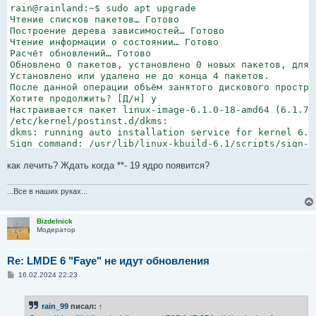
rain@rainland:~$ sudo apt upgrade
Чтение списков пакетов… Готово
Построение дерева зависимостей… Готово
Чтение информации о состоянии… Готово         
Расчёт обновлений… Готово
Обновлено 0 пакетов, установлено 0 новых пакетов, для 
Установлено или удалено не до конца 4 пакетов.
После данной операции объём занятого дискового простра
Хотите продолжить? [Д/н] y
Настраивается пакет linux-image-6.1.0-18-amd64 (6.1.76
/etc/kernel/postinst.d/dkms:
dkms: running auto installation service for kernel 6.1
Sign command: /usr/lib/linux-kbuild-6.1/scripts/sign-f
Signing key: /var/lib/dkms/mok.key
как лечить? Ждать когда **- 19 ядро появится?
Public certificate (MOK): /var/lib/dkms/mok.pub
Building module:
...Все в наших руках...
Cleaning build area...
env NV_VERBOSE=1 make -j4 modules KERNEL_UNAME=6.1.0-1
Error! Bad return status for module build on kernel: 6
Bizdelnick
Модератор
Consult /var/lib/dkms/nvidia-current/525.147.05/build/
Error! One or more modules failed to install during au
Refer to previous errors for more information.
Re: LMDE 6 "Faye" не идут обновления
dkms: autoinstall for kernel: 6.1.0-18-amd64 failed!
С
16.02.2024 22:23
run-parts: /etc/kernel/postinst.d/dkms exited with ret
о
dpkg: ошибка при обработке пакета linux-image-6.1.0-18
о
б
 подпроцесс из пакета linux-image-6.1.0-18-amd64 устан
rain_99
писал:
↑
щ
Настраивается пакет linux-headers-6.1.0-18-amd64 (6.1.