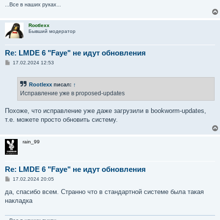
...Все в наших руках...
Rootlexx
Бывший модератор
Re: LMDE 6 "Faye" не идут обновления
С
17.02.2024 12:53
о
о
б
Rootlexx
писал:
↑
щ
е
Исправление уже в proposed-updates
н
и
е
Похоже, что исправление уже даже загрузили в bookworm-updates,
т.е. можете просто обновить систему.
rain_99
Re: LMDE 6 "Faye" не идут обновления
С
17.02.2024 20:05
о
о
да, спасибо всем. Странно что в стандартной системе была такая
б
накладка
щ
е
н
и