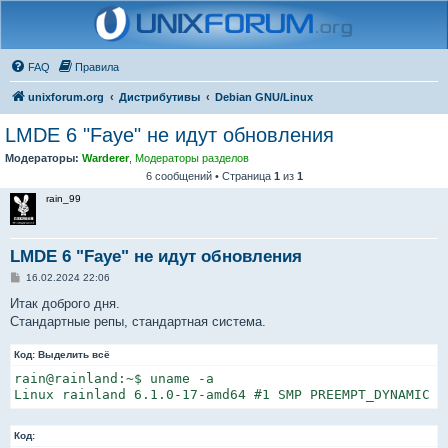
FAQ
Правила
unixforum.org
Дистрибутивы
Debian GNU/Linux
LMDE 6 "Faye" не идут обновления
Модераторы:
Warderer
,
Модераторы разделов
6 сообщений • Страница
1
из
1
rain_99
LMDE 6 "Faye" не идут обновления
С
16.02.2024 22:06
о
о
Итак доброго дня.
б
Стандартные репы, стандартная система.
щ
е
н
Код:
Выделить всё
и
е
rain@rainland:~$ uname -a

Linux rainland 6.1.0-17-amd64 #1 SMP PREEMPT_DYNAMIC D
Код: