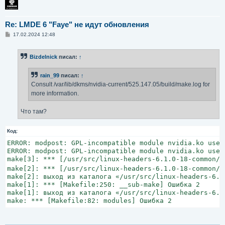
dpkg: ошибка при обработке пакета linux-headers-amd64 
 проблемы зависимостей — оставляем не настроенным
При обработке следующих пакетов произошли ошибки:
Re: LMDE 6 "Faye" не идут обновления
 linux-image-6.1.0-18-amd64
С
17.02.2024 12:48
 linux-headers-6.1.0-18-amd64
о
 linux-image-amd64
о
б
 linux-headers-amd64
Bizdelnick
писал:
↑
щ
е
н
rain_99
писал:
↑
и
е
Consult /var/lib/dkms/nvidia-current/525.147.05/build/make.log for
more information.
Что там?
Код:
ERROR: modpost: GPL-incompatible module nvidia.ko uses
ERROR: modpost: GPL-incompatible module nvidia.ko uses
make[3]: *** [/usr/src/linux-headers-6.1.0-18-common/s
make[2]: *** [/usr/src/linux-headers-6.1.0-18-common/M
make[2]: выход из каталога «/usr/src/linux-headers-6.1
make[1]: *** [Makefile:250: __sub-make] Ошибка 2
make[1]: выход из каталога «/usr/src/linux-headers-6.1
make: *** [Makefile:82: modules] Ошибка 2