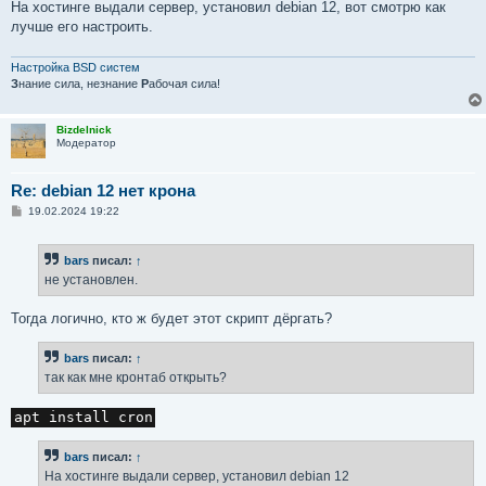
На хостинге выдали сервер, установил debian 12, вот смотрю как
лучше его настроить.
Настройка BSD систем
З
нание сила, незнание
Р
абочая сила!
Bizdelnick
Модератор
Re: debian 12 нет крона
С
19.02.2024 19:22
о
о
б
bars
писал:
↑
щ
е
не установлен.
н
и
е
Тогда логично, кто ж будет этот скрипт дёргать?
bars
писал:
↑
так как мне кронтаб открыть?
apt install cron
bars
писал:
↑
На хостинге выдали сервер, установил debian 12