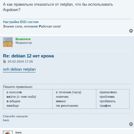
о
А как правильно отказаться от netplan, что бы использовать
б
ifupdown?
щ
е
н
и
Настройка BSD систем
е
З
нание сила, незнание
Р
абочая сила!
Bizdelnick
Модератор
Re: debian 12 нет крона
С
20.02.2024 17:26
о
о
ovh debian netplan
б
щ
е
н
и
Пишите правильно:
е
в консол
и
в течени
е
(часа)
приемл
е
мо
вк
у́пе
(с чем-либо)
нович
о
к
пробле
м
а
в о
бщем
ню
анс
проб
о
вать
в
оо
бще
п
о у
молчанию
тра
ф
ик
Спасибо сказали:
bars
bars