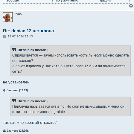
в
оо
бще
п
о у
молчанию
тра
ф
ик
bars
Re: debian 12 нет крона
С
19.02.2024 19:13
о
о
б
Bizdelnick
писал:
↑
щ
е
Спрашивается — зачем использовать костыль, если можно сделать
н
нормально?
и
е
А пакет ifupdown у Вас хотя бы установлен? И им ли поднимается
сеть?
не установлен.
Добавлено (19:13):
Bizdelnick
писал:
↑
Приблуда называется systemd. Но cron не выкидывали, у меня он
стоит по зависимости logrotate.
так как мне кронтаб открыть?
Добавлено (19:16):