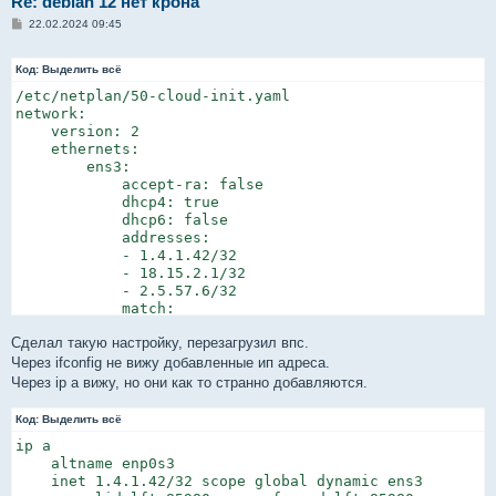
Re: debian 12 нет крона
С
22.02.2024 09:45
о
о
б
Код:
Выделить всё
щ
е
/etc/netplan/50-cloud-init.yaml

н
network:

и
    version: 2

е
    ethernets:

        ens3:

            accept-ra: false

            dhcp4: true

            dhcp6: false

            addresses:

            - 1.4.1.42/32

            - 18.15.2.1/32

            - 2.5.57.6/32

            match:

                macaddress: ca:23:1d:c2:ac:s2

Сделал такую настройку, перезагрузил впс.
            mtu: 1500

            nameservers:

Через ifconfig не вижу добавленные ип адреса.
                addresses:

Через ip a вижу, но они как то странно добавляются.
                - 8.8.4.4

                - 8.8.8.8

Код:
Выделить всё
                - 213.186.33.99

ip a

            set-name: ens3
    altname enp0s3

    inet 1.4.1.42/32 scope global dynamic ens3
