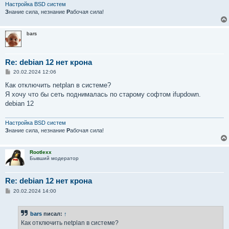
Настройка BSD систем
З
нание сила, незнание
Р
абочая сила!
bars
Re: debian 12 нет крона
С
20.02.2024 12:06
о
о
Как отключить netplan в системе?
б
Я хочу что бы сеть поднималась по старому софтом ifupdown.
щ
е
debian 12
н
и
е
Настройка BSD систем
З
нание сила, незнание
Р
абочая сила!
Rootlexx
Бывший модератор
Re: debian 12 нет крона
С
20.02.2024 14:00
о
о
б
bars
писал:
↑
щ
е
Как отключить netplan в системе?
н