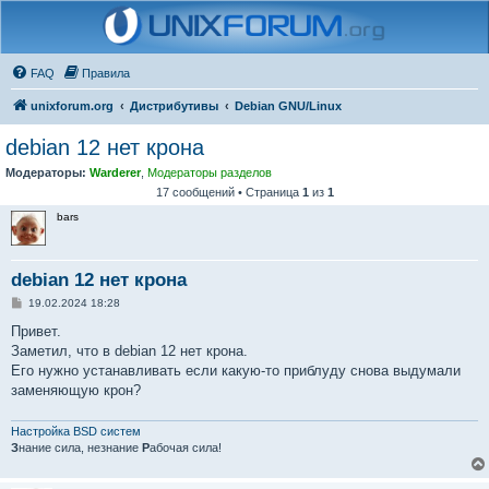
FAQ
Правила
unixforum.org
Дистрибутивы
Debian GNU/Linux
debian 12 нет крона
Модераторы:
Warderer
,
Модераторы разделов
17 сообщений • Страница
1
из
1
bars
debian 12 нет крона
С
19.02.2024 18:28
о
о
Привет.
б
Заметил, что в debian 12 нет крона.
щ
е
Его нужно устанавливать если какую-то приблуду снова выдумали
н
заменяющую крон?
и
е
Настройка BSD систем
З
нание сила, незнание
Р
абочая сила!