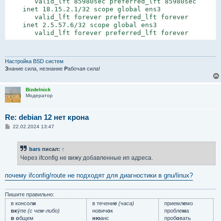
       valid_lft 85980sec preferred_lft 85980sec

    inet 18.15.2.1/32 scope global ens3

       valid_lft forever preferred_lft forever

    inet 2.5.57.6/32 scope global ens3

       valid_lft forever preferred_lft forever
Настройка BSD систем
З
нание сила, незнание
Р
абочая сила!
Bizdelnick
Модератор
Re: debian 12 нет крона
С
22.02.2024 13:47
о
о
б
bars
писал:
↑
щ
е
Через ifconfig не вижу добавленные ип адреса.
н
и
е
почему ifconfig/route не подходят для диагностики в gnu/linux?
Пишите правильно:
в консол
и
в течени
е
(часа)
приемл
е
мо
вк
у́пе
(с чем-либо)
нович
о
к
пробле
м
а
в о
бщем
ню
анс
проб
о
вать