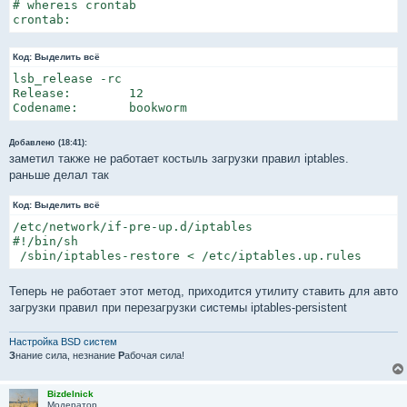
# whereis crontab

crontab:
Код:
Выделить всё
lsb_release -rc

Release:	12

Codename:	bookworm
Добавлено (18:41):
заметил также не работает костыль загрузки правил iptables.
раньше делал так
Код:
Выделить всё
/etc/network/if-pre-up.d/iptables

#!/bin/sh

 /sbin/iptables-restore < /etc/iptables.up.rules
Теперь не работает этот метод, приходится утилиту ставить для авто
загрузки правил при перезагрузки системы iptables-persistent
Настройка BSD систем
З
нание сила, незнание
Р
абочая сила!
Bizdelnick
Модератор