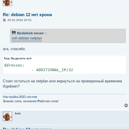
Re: debian 12 нет крона
С
20.02.2024 20:51
о
о
б
Bizdelnick
писал:
↑
щ
е
ovh debian netplan
н
и
е
ага, спасибо.
Код:
Выделить всё
ddresses:

            - ADDITIONAL_IP/32
Стоит остаться на netplan или вернуться на проверенный временем
ifupdown?
Настройка BSD систем
З
нание сила, незнание
Р
абочая сила!
bars