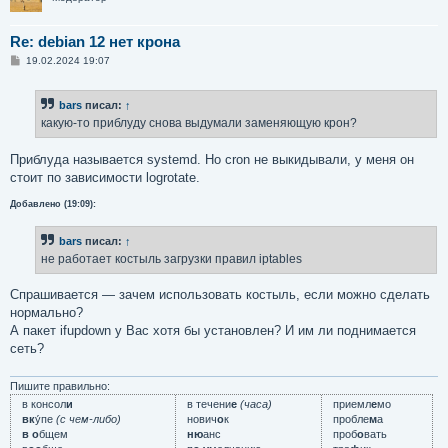
Re: debian 12 нет крона
С
19.02.2024 19:07
о
о
б
bars
писал:
↑
щ
е
какую-то приблуду снова выдумали заменяющую крон?
н
и
е
Приблуда называется systemd. Но cron не выкидывали, у меня он
стоит по зависимости logrotate.
Добавлено (19:09):
bars
писал:
↑
не работает костыль загрузки правил iptables
Спрашивается — зачем использовать костыль, если можно сделать
нормально?
А пакет ifupdown у Вас хотя бы установлен? И им ли поднимается
сеть?
Пишите правильно:
в консол
и
в течени
е
(часа)
приемл
е
мо
вк
у́пе
(с чем-либо)
нович
о
к
пробле
м
а
в о
бщем
ню
анс
проб
о
вать