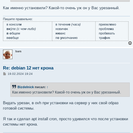
Как именно установили? Какой-то очень уж он у Вас урезанный.
Пишите правильно:
в консол
и
в течени
е
(часа)
приемл
е
мо
вк
у́пе
(с чем-либо)
нович
о
к
пробле
м
а
в о
бщем
ню
анс
проб
о
вать
в
оо
бще
п
о у
молчанию
тра
ф
ик
bars
Re: debian 12 нет крона
С
19.02.2024 19:24
о
о
б
Bizdelnick
писал:
↑
щ
е
Как именно установили? Какой-то очень уж он у Вас урезанный.
н
и
е
Видать урезан, в ovh при установки на сервер у них свой образ
готовой системы.
Я так и сделал apt install cron, просто удивился что после установки
системы нет крона.