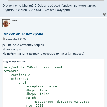
и
е
Это точно не Ubuntu? В Debian всё ещё ifupdown по умолчанию.
Видимо, и с cron, и с этим -- хостер намудрил.
bars
Re: debian 12 нет крона
С
20.02.2024 14:03
о
о
решил пока оставить netplan.
б
Имеется vps.
щ
е
Не пойму как мне добавить сетевые алиасы (ип адреса).
н
и
Код:
е
Выделить всё
/etc/netplan/50-cloud-init.yaml                       
network:

    version: 2

    ethernets:

        ens3:

            accept-ra: false

            dhcp4: true

            dhcp6: false

            match:

                macaddress: da:23:4c:e2:3a:dd

            mtu: 1500
