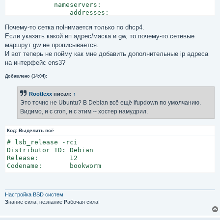
            nameservers:

                addresses:

                - 8.8.4.4

Почему-то сетка поlнимается только по dhcp4.
                - 8.8.8.8

                - 213.186.33.99

Если указать какой ип адрес/маска и gw, то почему-то сетевые
            set-name: ens3
маршрут gw не прописывается.
И вот теперь не пойму как мне добавить дополнительные ip адреса
на интерфейс ens3?
Добавлено (14:04):
Rootlexx
писал:
↑
Это точно не Ubuntu? В Debian всё ещё ifupdown по умолчанию.
Видимо, и с cron, и с этим -- хостер намудрил.
Код:
Выделить всё
# lsb_release -rci

Distributor ID:	Debian

Release:	12

Codename:	bookworm
Настройка BSD систем
З
нание сила, незнание
Р
абочая сила!