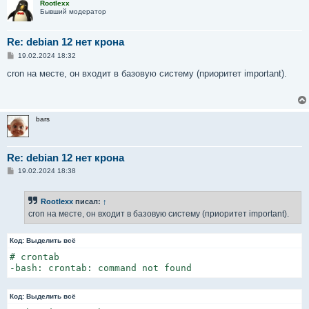
Rootlexx
Бывший модератор
Re: debian 12 нет крона
С
19.02.2024 18:32
о
о
cron на месте, он входит в базовую систему (приоритет important).
б
щ
е
н
и
bars
е
Re: debian 12 нет крона
С
19.02.2024 18:38
о
о
б
Rootlexx
писал:
↑
щ
е
cron на месте, он входит в базовую систему (приоритет important).
н
и
е
Код:
Выделить всё
# crontab

-bash: crontab: command not found
Код:
Выделить всё