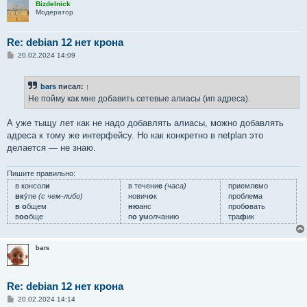
Bizdelnick
Модератор
Re: debian 12 нет крона
С
20.02.2024 14:09
о
о
б
bars
писал:
↑
щ
е
Не пойму как мне добавить сетевые алиасы (ип адреса).
н
и
е
А уже тыщу лет как не надо добавлять алиасы, можно добавлять
адреса к тому же интерфейсу. Но как конкретно в netplan это
делается — не знаю.
Пишите правильно:
в консол
и
в течени
е
(часа)
приемл
е
мо
вк
у́пе
(с чем-либо)
нович
о
к
пробле
м
а
в о
бщем
ню
анс
проб
о
вать
в
оо
бще
п
о у
молчанию
тра
ф
ик
bars
Re: debian 12 нет крона
С
20.02.2024 14:14
о