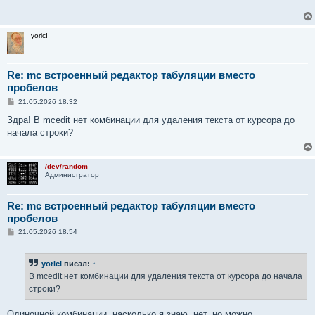
щ
е
н
и
yoricI
е
Re: mc встроенный редактор табуляции вместо
пробелов
С
21.05.2026 18:32
о
о
Здра! В mcedit нет комбинации для удаления текста от курсора до
б
начала строки?
щ
е
н
и
/dev/random
е
Администратор
Re: mc встроенный редактор табуляции вместо
пробелов
С
21.05.2026 18:54
о
о
б
yoricI
писал:
↑
щ
е
В mcedit нет комбинации для удаления текста от курсора до начала
н
строки?
и
е
Одиночной комбинации, насколько я знаю, нет, но можно