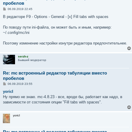
пробелов
С
06.09.2019 22:45
о
о
В редакторе F9 - Options - General - [x] Fill tabs with spaces
б
щ
е
По поводу пути ini-файла, он может быть и иным, например:
н
~/.config/mc/ini
и
е
Поэтому изменение настройки изнутри редактора предпочтительнее.
serzh-z
Бывший модератор
Re: mc встроенный редактор табуляции вместо
пробелов
С
06.09.2019 23:55
о
о
yoricI
б
Ну прямо не знаю. mc-4.8.23 - все, вроде бы, работает как надо, в
щ
е
зависимости от состояния опции "Fill tabs with spaces".
н
и
е
yoricI
Re: mc встроенный редактор табуляции вместо