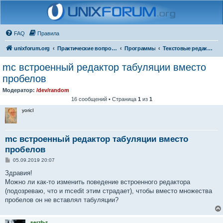
FAQ
Правила
unixforum.org
Практические вопросы
Программы
Текстовые редакторы
mc встроенный редактор табуляции вместо
пробелов
Модератор:
/dev/random
16 сообщений • Страница
1
из
1
yoricI
mc встроенный редактор табуляции вместо
пробелов
С
05.09.2019 20:07
о
о
Здравия!
б
Можно ли как-то изменить поведение встроенного редактора
щ
е
(подозреваю, что и mcedit этим страдает), чтобы вместо множества
н
пробелов он не вставлял табуляции?
и
е
serzh-z