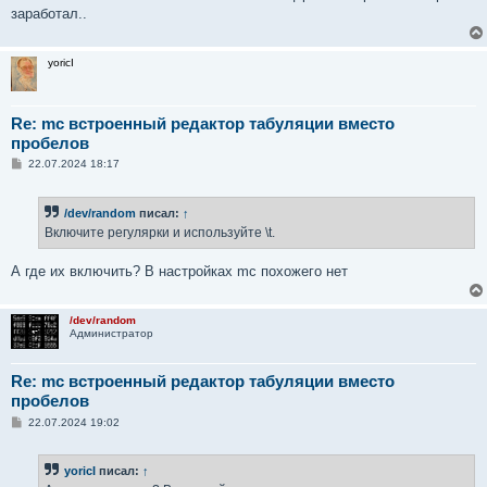
заработал..
yoricI
Re: mc встроенный редактор табуляции вместо
пробелов
С
22.07.2024 18:17
о
о
б
/dev/random
писал:
↑
щ
е
Включите регулярки и используйте \t.
н
и
е
А где их включить? В настройках mc похожего нет
/dev/random
Администратор
Re: mc встроенный редактор табуляции вместо
пробелов
С
22.07.2024 19:02
о
о
б
yoricI
писал:
↑
щ
е