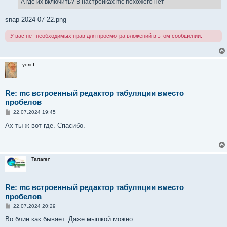
А где их включить? В настройках mc похожего нет
н
и
е
snap-2024-07-22.png
У вас нет необходимых прав для просмотра вложений в этом сообщении.
yoricI
Re: mc встроенный редактор табуляции вместо
пробелов
С
22.07.2024 19:45
о
о
Ах ты ж вот где. Спасибо.
б
щ
е
н
и
Tartaren
е
Re: mc встроенный редактор табуляции вместо
пробелов
С
22.07.2024 20:29
о
о
Во блин как бывает. Даже мышкой можно...
б