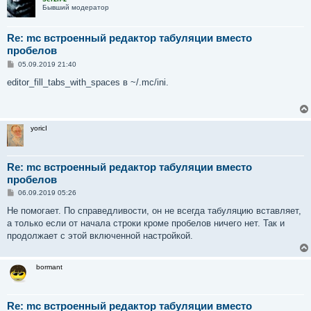
Бывший модератор
Re: mc встроенный редактор табуляции вместо
пробелов
С
05.09.2019 21:40
о
о
editor_fill_tabs_with_spaces в ~/.mc/ini.
б
щ
е
н
и
yoricI
е
Re: mc встроенный редактор табуляции вместо
пробелов
С
06.09.2019 05:26
о
о
Не помогает. По справедливости, он не всегда табуляцию вставляет,
б
а только если от начала строки кроме пробелов ничего нет. Так и
щ
е
продолжает с этой включенной настройкой.
н
и
е
bormant
Re: mc встроенный редактор табуляции вместо