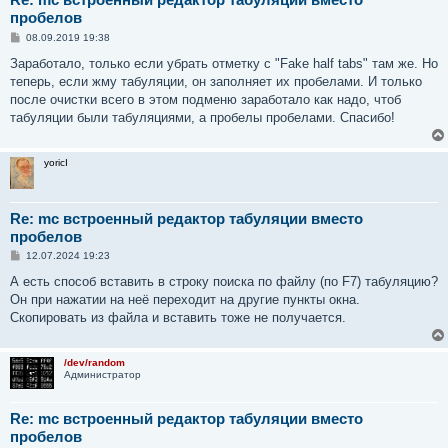
пробелов
С
08.09.2019 19:38
о
о
Заработало, только если убрать отметку с "Fake half tabs" там же. Но
б
теперь, если жму табуляции, он заполняет их пробелами. И только
щ
е
после очистки всего в этом подменю заработало как надо, чтоб
н
табуляции были табуляциями, а пробелы пробелами. Спасибо!
и
е
yoricI
Re: mc встроенный редактор табуляции вместо
пробелов
С
12.07.2024 19:23
о
о
А есть способ вставить в строку поиска по файлу (по F7) табуляцию?
б
Он при нажатии на неё переходит на другие пункты окна.
щ
е
Скопировать из файла и вставить тоже не получается.
н
и
е
/dev/random
Администратор
Re: mc встроенный редактор табуляции вместо
пробелов