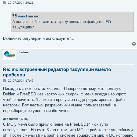
С
12.07.2024 20:21
о
о
б
yoricI
писал:
↑
щ
е
А есть способ вставить в строку поиска по файлу (по F7)
н
табуляцию?
и
е
Включите регулярки и используйте \t.
Tartaren
Re: mc встроенный редактор табуляции вместо
пробелов
С
22.07.2024 17:47
о
о
Никогда с этим не сталкивался. Наверное потому, что пользую
б
Debian и FreeBSD без кастомных сборок. У меня всегда наоборот:
щ
е
чтоб включить табы вместо пропусков надо редактировать файл
н
настроек. Вот честно, разработчики умнее пользователей, а
и
е
пересборщики тупее разработчиков.
Добавлено (17:54):
С MC у меня было приключение на FreeBSD14 - он тупо
незапускался. Но суть была в том, что MC не работает с ущербными
sh. После смены sh на bash в системе воцарился мир и MC исправно