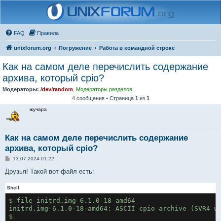
FAQ
Правила
unixforum.org
Погружение
Работа в командной строке
Как на самом деле перечислить содержание
архива, который cpio?
Модераторы:
/dev/random
,
Модераторы разделов
4 сообщения • Страница
1
из
1
жучара
Как на самом деле перечислить содержание
архива, который cpio?
С
13.07.2024 01:22
о
о
Друзья! Такой вот файл есть:
б
щ
Shell
е
н
$ file initrd.img-6.1.0-18-amd64
и
е
initrd.img-6.1.0-18-amd64: ASCII cpio archive (SVR4 w