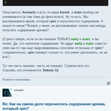
$
Получается,
foo/early
и есть то наше
kernel
, а
main
вообще не
упоминается (а там тоже до фига всего). Ну то есть. Мы
распакаковали архив, который
cpio
и получили его содержание. А
иначе-то никак? Вопрос у меня, не распаковывая, можно как-нибудь
получить содержание архива?
(Строго говоря, если он бы показал ТОЛЬКО
early
и
main
, я бы
понял. Да, это неполное содержание. Но вдруг
early
и
main
сами по
себе как-то там ещё заархивированы способом отличным от
cpio
?
следовательно,
cpio
покажет только то, что умеет распознать, но не
всё.)
Тут же часть показал, часть не показал. Странно всё это.
Спасибо, кто откликнется.
Debian 12
.
Я просто читаю маны.
ormorph
Re: Как на самом деле перечислить содержание архива,
который cpio?