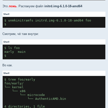
Это
ложь
. Распакуем файл
initrd.img-6.1.0-18-amd64
Shell
$ unmkinitramfs initrd.img-6.1.0-18-amd64 foo
$
Смотрим, чё там внутри:
Shell
$ ls foo
early  main
$
Во как.
Shell
$ tree foo/early
foo/early/
└── kernel
    └── x86
        └── microcode
            └── AuthenticAMD.bin
4 directories, 1 file