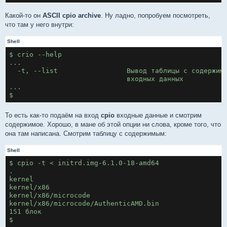
Какой-то он
ASCII cpio archive
. Ну ладно, попробуем посмотреть,
что там у него внутри:
Shell
$ crio --help
...
  -t, --list                 Вывод таблицы с содержим
                             входных данных
...
$
То есть как-то подаём на вход
cpio
входные данные и смотрим
содержимое. Хорошо, в мане об этой опции ни слова, кроме того, что
она там написана. Смотрим таблицу с содержимым:
Shell
$ cpio -t < initrd.img-6.1.0-18-amd64
.
kernel
kernel/x86
kernel/x86/microcode
kernel/x86/microcode/AuthenticAMD.bin
151 блок
$