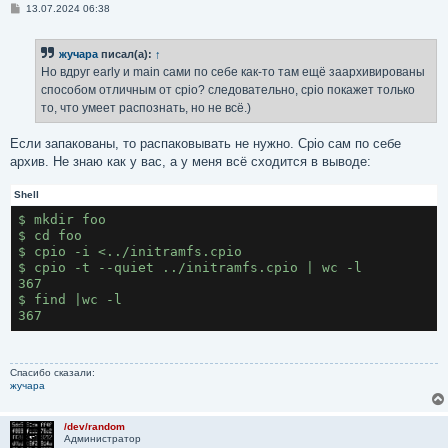
С
13.07.2024 06:38
о
о
б
жучара
писал(а):
↑
щ
е
Но вдруг early и main сами по себе как-то там ещё заархивированы
н
способом отличным от cpio? следовательно, cpio покажет только
и
е
то, что умеет распознать, но не всё.)
Если запакованы, то распаковывать не нужно. Cpio сам по себе
архив. Не знаю как у вас, а у меня всё сходится в выводе:
Shell
$ mkdir foo
$ cd foo
$ cpio -i <../initramfs.cpio
$ cpio -t --quiet ../initramfs.cpio | wc -l
367
$ find |wc -l
367
Спасибо сказали:
жучара
/dev/random
Администратор