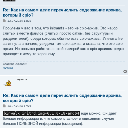
Re: Как на самом деле перечислить содержание архива,
который cpio?
С
13.07.2024 14:37
о
о
Проблема у вас в том, что initramfs - это не cpio-архив. Это набор
б
слитых вместе файлов (слитых просто cat'ом, без структуры и
щ
е
разделителей), среди которых обычно есть cpio-архивы. Утилита file
н
заглянула в начало, увидела там cpio-архив, и сказала, что это cpio-
и
е
архив. Но попытка работать с этой химерой как с cpio-архивом редко
приводит к чему-то хорошему.
Спасибо сказали:
жучара
жучара
Re: Как на самом деле перечислить содержание архива,
который cpio?
С
14.07.2024 17:21
о
о
binwalk initrd.img-6.1.0-18-amd64
ещё можно. Он даёт
б
больше информации и, что самое главное- в описанном случае
щ
е
больше ПОЛЕЗНОЙ информации (смещения).
н