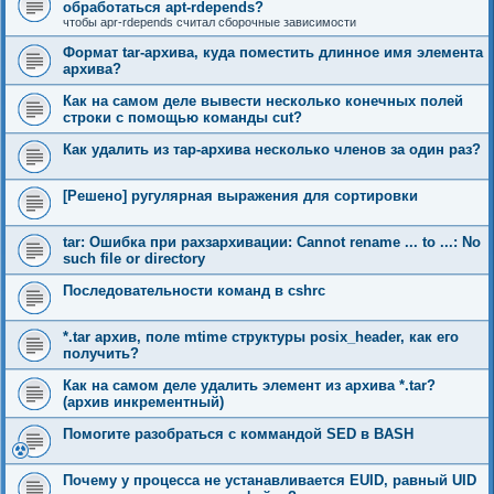
обработаться apt-rdepends?
чтобы apr-rdepends считал сборочные зависимости
Формат tar-архива, куда поместить длинное имя элемента
архива?
Как на самом деле вывести несколько конечных полей
строки с помощью команды cut?
Как удалить из тар-архива несколько членов за один раз?
[Решено] ругулярная выражения для сортировки
tar: Ошибка при рахзархивации: Cannot rename ... to ...: No
such file or directory
Последовательности команд в cshrc
*.tar архив, поле mtime структуры posix_header, как его
получить?
Как на самом деле удалить элемент из архива *.tar?
(архив инкрементный)
Помогите разобраться с коммандой SED в BASH
Почему у процесса не устанавливается EUID, равный UID