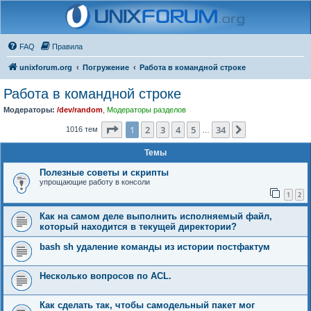
FAQ
Правила
unixforum.org
Погружение
Работа в командной строке
Работа в командной строке
Модераторы:
/dev/random
,
Модераторы разделов
Страница
1
из
34
1
2
3
4
5
34
След.
1016 тем
…
Темы
Полезные советы и скрипты
упрощающие работу в консоли
1
2
Как на самом деле выполнить исполняемый файл,
который находится в текущей директории?
bash sh удаление команды из истории постфактум
Несколько вопросов по ACL.
Как сделать так, чтобы самодельный пакет мог