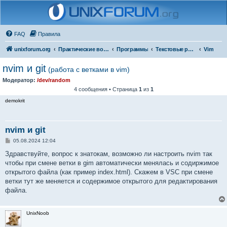
FAQ
Правила
unixforum.org
Практические вопросы
Программы
Текстовые редакторы
Vim
nvim и git
(работа с ветками в vim)
Модератор:
/dev/random
4 сообщения • Страница
1
из
1
demokrit
nvim и git
С
05.08.2024 12:04
о
о
Здравствуйте, вопрос к знатокам, возможно ли настроить nvim так
б
чтобы при смене ветки в gim автоматически менялась и содиржимое
щ
е
открытого файла (как пример index.html). Скажем в VSC при смене
н
ветки тут же меняется и содержимое открытого для редактирования
и
е
файла.
UnixNoob