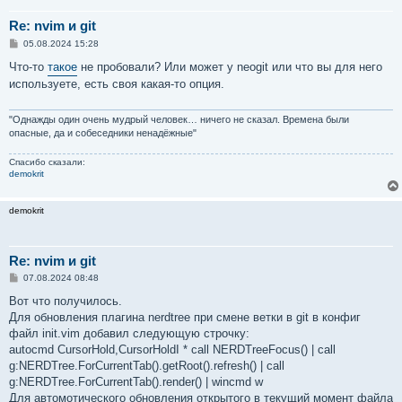
Re: nvim и git
С
05.08.2024 15:28
о
о
Что-то
такое
не пробовали? Или может у neogit или что вы для него
б
используете, есть своя какая-то опция.
щ
е
н
и
"Однажды один очень мудрый человек… ничего не сказал. Времена были
е
опасные, да и собеседники ненадёжные"
Спасибо сказали:
demokrit
demokrit
Re: nvim и git
С
07.08.2024 08:48
о
о
Вот что получилось.
б
Для обновления плагина nerdtree при смене ветки в git в конфиг
щ
е
файл init.vim добавил следующую строчку:
н
autocmd CursorHold,CursorHoldI * call NERDTreeFocus() | call
и
е
g:NERDTree.ForCurrentTab().getRoot().refresh() | call
g:NERDTree.ForCurrentTab().render() | wincmd w
Для автомотического обновления открытого в текущий момент файла