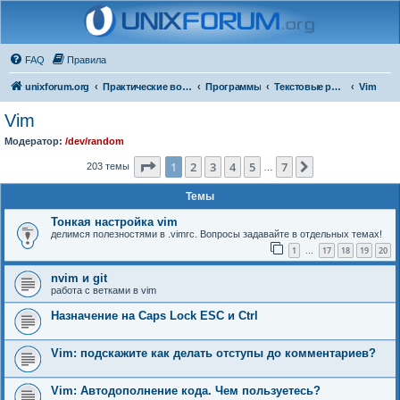
FAQ
Правила
unixforum.org
Практические вопросы
Программы
Текстовые редакторы
Vim
Vim
Модератор:
/dev/random
Страница
1
из
7
1
2
3
4
5
7
След.
203 темы
…
Темы
Тонкая настройка vim
делимся полезностями в .vimrc. Вопросы задавайте в отдельных темах!
1
17
18
19
20
…
nvim и git
работа с ветками в vim
Назначение на Caps Lock ESC и Ctrl
Vim: подскажите как делать отступы до комментариев?
Vim: Автодополнение кода. Чем пользуетесь?