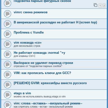
Подсветка парных фигурных скобок
1
2
vimrc смена режимов
В американской раскладке не работает H (screen top)
Проблема с Vundle
vim команда «со»
для нескольких строк
Не работает команда :normal "+y
для клавиш Ctrl C
Backspace не удаляет перевод строки
отрезано от "подсветки парных скобок"
VIM: как прописать ключи для GCC?
[РЕШЕНО] GVIM: крякозябры вместо русского
etags в vim
можно ли использовать вывод etags в vim
vim: слова --вставка-- --визуальный режим--
как спрятать слова --встак-- визуальный режим