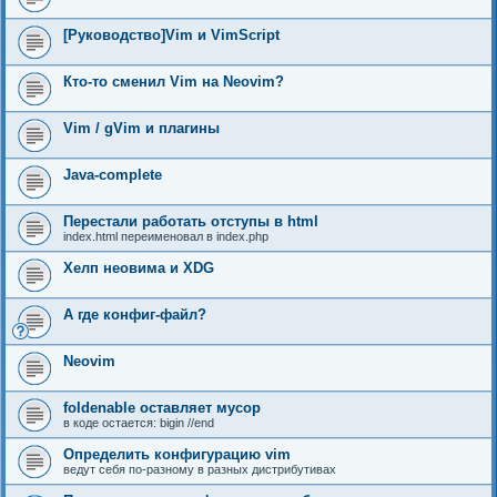
[Руководство]Vim и VimScript
Кто-то сменил Vim на Neovim?
Vim / gVim и плагины
Java-complete
Перестали работать отступы в html
index.html переименовал в index.php
Хелп неовима и XDG
А где конфиг-файл?
Neovim
foldenable оставляет мусор
в коде остается: bigin //end
Определить конфигурацию vim
ведут себя по-разному в разных дистрибутивах