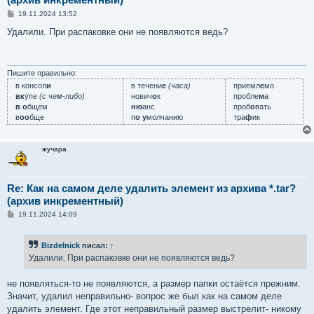
С
19.11.2024 13:52
о
о
Удалили. При распаковке они не появляются ведь?
б
щ
е
н
и
Пишите правильно:
е
в консол
и
в течени
е
(часа)
приемл
е
мо
вк
у́пе
(с чем-либо)
нович
о
к
пробле
м
а
в о
бщем
ню
анс
проб
о
вать
в
оо
бще
п
о у
молчанию
тра
ф
ик
жучара
Re: Как на самом деле удалить элемент из архива *.tar?
(архив инкрементный)
С
19.11.2024 14:09
о
о
б
Bizdelnick
писал:
↑
щ
е
Удалили. При распаковке они не появляются ведь?
н
и
е
не появляться-то не появляются, а размер папки остаётся прежним.
Значит, удалил неправильно- вопрос же был как на самом деле
удалить элемент. Где этот неправильный размер выстрелит- никому