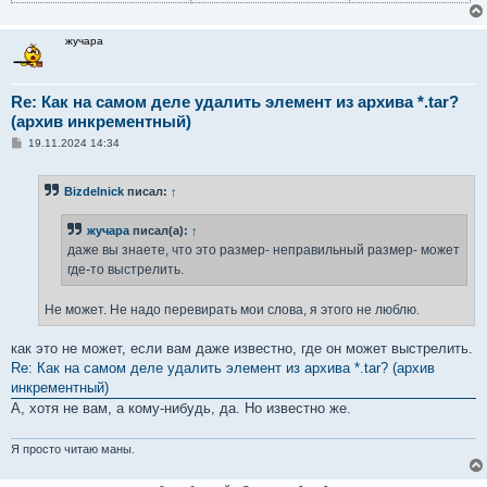
жучара
Re: Как на самом деле удалить элемент из архива *.tar?
(архив инкрементный)
С
19.11.2024 14:34
о
о
б
Bizdelnick
писал:
↑
щ
е
н
жучара
писал(а):
↑
и
е
даже вы знаете, что это размер- неправильный размер- может
где-то выстрелить.
Не может. Не надо перевирать мои слова, я этого не люблю.
как это не может, если вам даже известно, где он может выстрелить.
Re: Как на самом деле удалить элемент из архива *.tar? (архив
инкрементный)
А, хотя не вам, а кому-нибудь, да. Но известно же.
Я просто читаю маны.