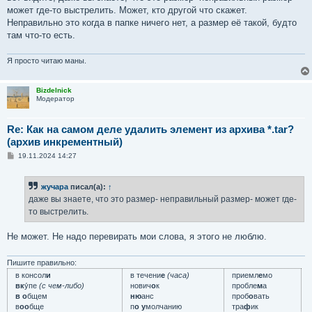
может где-то выстрелить. Может, кто другой что скажет.
Неправильно это когда в папке ничего нет, а размер её такой, будто
там что-то есть.
Я просто читаю маны.
Bizdelnick
Модератор
Re: Как на самом деле удалить элемент из архива *.tar?
(архив инкрементный)
С
19.11.2024 14:27
о
о
б
жучара
писал(а):
↑
щ
е
даже вы знаете, что это размер- неправильный размер- может где-
н
то выстрелить.
и
е
Не может. Не надо перевирать мои слова, я этого не люблю.
Пишите правильно:
в консол
и
в течени
е
(часа)
приемл
е
мо
вк
у́пе
(с чем-либо)
нович
о
к
пробле
м
а
в о
бщем
ню
анс
проб
о
вать
в
оо
бще
п
о у
молчанию
тра
ф
ик