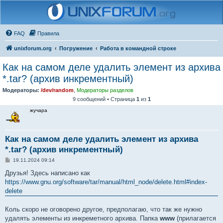
FAQ
Правила
unixforum.org
Погружение
Работа в командной строке
Как на самом деле удалить элемент из архива
*.tar? (архив инкрементный)
Модераторы:
/dev/random
,
Модераторы разделов
9 сообщений • Страница
1
из
1
жучара
Как на самом деле удалить элемент из архива
*.tar? (архив инкрементный)
С
19.11.2024 09:14
о
о
Друзья! Здесь написано как
б
https://www.gnu.org/software/tar/manual/html_node/delete.html#index-
щ
е
delete
н
и
е
Коль скоро не оговорено другое, предполагаю, что так же нужно
удалять элементы из инкреметного архива. Папка
www
(прилагается