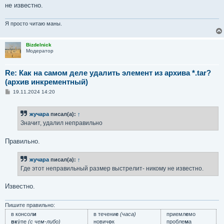
не известно.
Я просто читаю маны.
Bizdelnick
Модератор
Re: Как на самом деле удалить элемент из архива *.tar?
(архив инкрементный)
С
19.11.2024 14:20
о
о
б
жучара
писал(а):
↑
щ
е
Значит, удалил неправильно
н
и
е
Правильно.
жучара
писал(а):
↑
Где этот неправильный размер выстрелит- никому не известно.
Известно.
Пишите правильно:
в консол
и
в течени
е
(часа)
приемл
е
мо
вк
у́пе
(с чем-либо)
нович
о
к
пробле
м
а