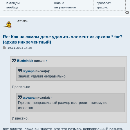
в о
бщем
ню
анс
проб
о
вать
в
оо
бще
п
о у
молчанию
тра
ф
ик
жучара
Re: Как на самом деле удалить элемент из архива *.tar?
(архив инкрементный)
С
19.11.2024 14:25
о
о
б
Bizdelnick
писал:
↑
щ
е
н
жучара
писал(а):
↑
и
е
Значит, удалил неправильно
Правильно.
жучара
писал(а):
↑
Где этот неправильный размер выстрелит- никому не
известно.
Известно.
вот видите, даже вы знаете, что это размер- неправильный размер-