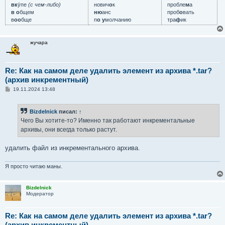
вк
у́пе
(с чем-либо)
нович
о
к
пробле
м
а
в о
бщем
ню
анс
проб
о
вать
в
оо
бще
п
о у
молчанию
тра
ф
ик
жучара
Re: Как на самом деле удалить элемент из архива *.tar?
(архив инкрементный)
С
19.11.2024 13:48
о
о
б
Bizdelnick
писал:
↑
щ
е
Чего Вы хотите-то? Именно так работают инкрементальные
н
архивы, они всегда только растут.
и
е
удалить файл из инкрементального архива.
Я просто читаю маны.
Bizdelnick
Модератор
Re: Как на самом деле удалить элемент из архива *.tar?
(архив инкрементный)