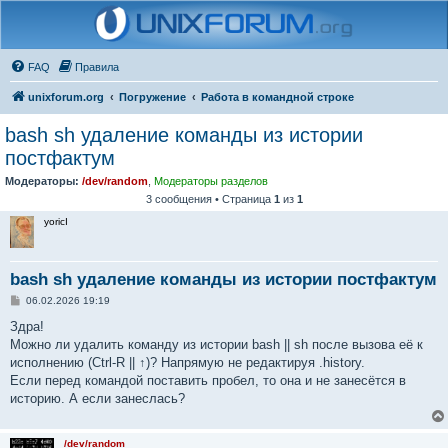
FAQ
Правила
unixforum.org
Погружение
Работа в командной строке
bash sh удаление команды из истории
постфактум
Модераторы:
/dev/random
,
Модераторы разделов
3 сообщения • Страница
1
из
1
yoricI
bash sh удаление команды из истории постфактум
С
06.02.2026 19:19
о
о
Здра!
б
Можно ли удалить команду из истории bash || sh после вызова её к
щ
е
исполнению (Ctrl-R || ↑)? Напрямую не редактируя .history.
н
Если перед командой поставить пробел, то она и не занесётся в
и
е
историю. А если занеслась?
/dev/random