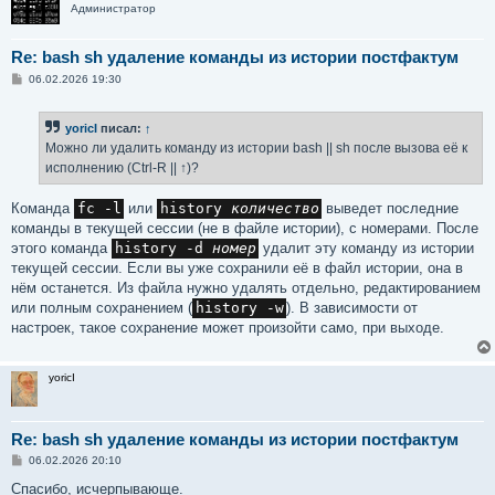
Администратор
Re: bash sh удаление команды из истории постфактум
С
06.02.2026 19:30
о
о
б
yoricI
писал:
↑
щ
е
Можно ли удалить команду из истории bash || sh после вызова её к
н
исполнению (Ctrl-R || ↑)?
и
е
Команда
fc -l
или
history 
количество
выведет последние
команды в текущей сессии (не в файле истории), с номерами. После
этого команда
history -d 
номер
удалит эту команду из истории
текущей сессии. Если вы уже сохранили её в файл истории, она в
нём останется. Из файла нужно удалять отдельно, редактированием
или полным сохранением (
history -w
). В зависимости от
настроек, такое сохранение может произойти само, при выходе.
yoricI
Re: bash sh удаление команды из истории постфактум
С
06.02.2026 20:10
о
о
Спасибо, исчерпывающе.