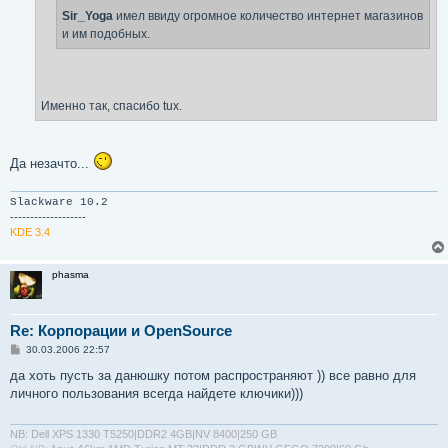
Sir_Yoga
имел ввиду огромное количество интернет магазинов
и им подобных.
Именно так, спасибо tux.
Да незачто...
Slackware 10.2
-------------------
KDE 3.4
phasma
Re: Корпорации и OpenSource
С
30.03.2006 22:57
о
о
да хоть пусть за данюшку потом распространяют )) все равно для
б
личного пользования всегда найдете ключики)))
щ
е
н
и
NB: Dell XPS 1330 T5250|DDR2 4GB|NV 8400|250 GB
е