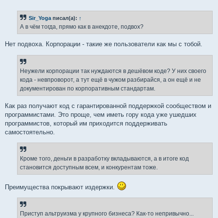
о
о
б
Sir_Yoga
писал(а):
↑
щ
е
А в чём тогда, прямо как в анекдоте, подвох?
н
и
е
Нет подвоха. Корпорации - такие же пользователи как мы с тобой.
Неужели корпорации так нуждаются в дешёвом коде? У них своего
кода - невпроворот, а тут ещё в чужом разбирайся, а он ещё и не
документирован по корпоративным стандартам.
Как раз получают код с гарантированной поддержкой сообществом и
программистами. Это проще, чем иметь гору кода уже ушедших
программистов, который им приходится поддерживать
самостоятельно.
Кроме того, деньги в разработку вкладываются, а в итоге код
становится доступным всем, и конкурентам тоже.
Преимущества покрывают издержки.
Приступ альтруизма у крупного бизнеса? Как-то непривычно...