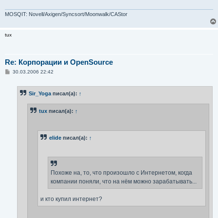
MOSQIT: Novell/Axigen/Syncsort/Moonwalk/CAStor
tux
Re: Корпорации и OpenSource
С
30.03.2006 22:42
о
о
б
Sir_Yoga
писал(а):
↑
щ
е
н
tux
писал(а):
↑
и
е
elide
писал(а):
↑
Похоже на, то, что произошло с Интернетом, когда
компании поняли, что на нём можно зарабатывать...
и кто купил интернет?