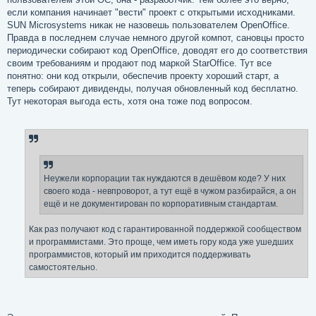
если компания начинает "вести" проект с открытыми исходниками.
SUN Microsystems никак не назовешь пользователем OpenOffice.
Правда в последнем случае немного другой компот, сановцы просто
периодически собирают код OpenOffice, доводят его до соответствия
своим требованиям и продают под маркой StarOffice. Тут все
понятно: они код открыли, обеспечив проекту хороший старт, а
теперь собирают дивиденды, получая обновленный код бесплатно.
Тут некоторая выгода есть, хотя она тоже под вопросом.
Неужели корпорации так нуждаются в дешёвом коде? У них
своего кода - невпроворот, а тут ещё в чужом разбирайся, а он
ещё и не документирован по корпоративным стандартам.
Как раз получают код с гарантированной поддержкой сообществом
и программистами. Это проще, чем иметь гору кода уже ушедших
программистов, который им приходится поддерживать
самостоятельно.