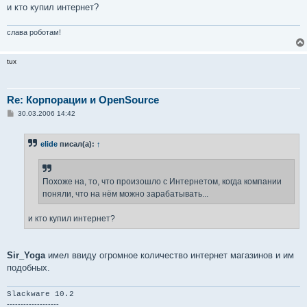
и кто купил интернет?
слава роботам!
tux
Re: Корпорации и OpenSource
С
30.03.2006 14:42
о
о
б
elide
писал(а):
↑
щ
е
н
и
е
Похоже на, то, что произошло с Интернетом, когда компании
поняли, что на нём можно зарабатывать...
и кто купил интернет?
Sir_Yoga
имел ввиду огромное количество интернет магазинов и им
подобных.
Slackware 10.2
-------------------