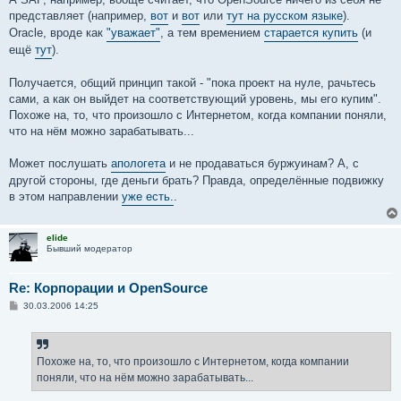
представляет (например,
вот
и
вот
или
тут на русском языке
).
Oracle, вроде как
"уважает"
, а тем времением
старается купить
(и
ещё
тут
).
Получается, общий принцип такой - "пока проект на нуле, рачьтесь
сами, а как он выйдет на соответствующий уровень, мы его купим".
Похоже на, то, что произошло с Интернетом, когда компании поняли,
что на нём можно зарабатывать...
Может послушать
апологета
и не продаваться буржуинам? А, с
другой стороны, где деньги брать? Правда, определённые подвижку
в этом направлении
уже есть.
.
elide
Бывший модератор
Re: Корпорации и OpenSource
С
30.03.2006 14:25
о
о
б
щ
е
Похоже на, то, что произошло с Интернетом, когда компании
н
поняли, что на нём можно зарабатывать...
и
е