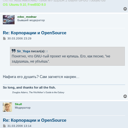
Old NB:
Asus A6km AMD Turion MT-32|DDR 2 GB|NV GFGO 7300|60 Gb
OS: Ubuntu 9.10, FreeBSD 8.0
edoc_modnar
Бывший модератор
Re: Корпорации и OpenSource
С
30.03.2006 23:29
о
о
б
Sir_Yoga
писал(а):
↑
щ
е
Понятно, что GNU-тый проект не купишь. Его, как песню, "не
н
задушишь, не убъёшь".
и
е
Нафига его душить? Сам загнется нахрен...
So long, and thanks for all the fish.
Douglas Adams,
The Hitchhiker's Guide to the Galaxy
Skull
Модератор
Re: Корпорации и OpenSource
С
31.03.2006 13:14