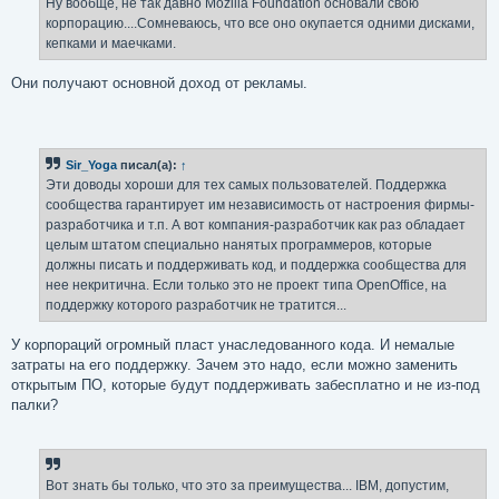
Ну вообще, не так давно Mozilla Foundation основали свою
н
корпорацию....Сомневаюсь, что все оно окупается одними дисками,
и
е
кепками и маечками.
Они получают основной доход от рекламы.
Sir_Yoga
писал(а):
↑
Эти доводы хороши для тех самых пользователей. Поддержка
сообщества гарантирует им независимость от настроения фирмы-
разработчика и т.п. А вот компания-разработчик как раз обладает
целым штатом специально нанятых программеров, которые
должны писать и поддерживать код, и поддержка сообщества для
нее некритична. Если только это не проект типа OpenOffice, на
поддержку которого разработчик не тратится...
У корпораций огромный пласт унаследованного кода. И немалые
затраты на его поддержку. Зачем это надо, если можно заменить
открытым ПО, которые будут поддерживать забесплатно и не из-под
палки?
Вот знать бы только, что это за преимущества... IBM, допустим,