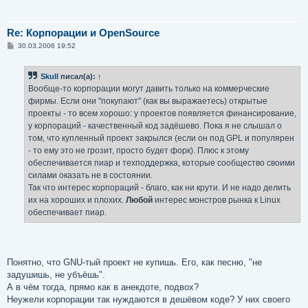
Re: Корпорации и OpenSource
С
30.03.2006 19:52
о
о
б
Skull
писал(а):
↑
щ
е
Вообще-то корпорации могут давить только на коммерческие
н
фирмы. Если они "покупают" (как вы выражаетесь) открытые
и
е
проекты - то всем хорошо: у проектов появляется финансирование,
у корпораций - качественный код задёшево. Пока я не слышал о
том, что купленный проект закрылся (если он под GPL и популярен
- то ему это не грозит, просто будет форк). Плюс к этому
обеспечивается пиар и техподдержка, которые сообщество своими
силами оказать не в состоянии.
Так что интерес корпораций - благо, как ни крути. И не надо делить
их на хороших и плохих.
Любой
интерес монстров рынка к Linux
обеспечивает пиар.
Понятно, что GNU-тый проект не купишь. Его, как песню, "не
задушишь, не убъёшь".
А в чём тогда, прямо как в анекдоте, подвох?
Неужели корпорации так нуждаются в дешёвом коде? У них своего