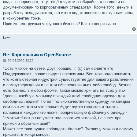
кода - невпроворот, а тут ещё в чужом разбирайся, а он ещё и не
документирован по корпоративным стандартам. Кроме того, деньги в
разработку вкладываются, а в итоге код становится доступным всем,
и конкурентам тоже.
Приступ альтруизма у крупного бизнеса? Как-то непривычно...
Loky
Re: Корпорации и OpenSource
С
30.03.2006 22:26
о
о
"Есть многое на свете, друг Горацио..." (с) сами знаете кто
б
Поддерживают - значит видят перспективы. Все таки надо понимать
щ
е
что компьютерная индустрия существует не для вашего развлечения
н
и самоутверждения и не для обеспечения чьих-либо свобод. Бизнес -
и
е
есть бизнес, в любой форме. Также можно кричать на всех углах
"даешь швейную машинку в каждый дом! свободная одежда для
свободных людей!" Но вот только качественную одежду не каждый
сам сошьет, а тем что сошьет будет жутко гордится и тыкать
пальцем в каждого кто носит проприетарную фабричную одежду -
"смотрите! вот он не умеет пользоваться иголкой, не знает про
прямой и обратный шов!"
Может все таки лучше соблюдать баланс? Пуговицу можно и самому
пришить, в конце концов.