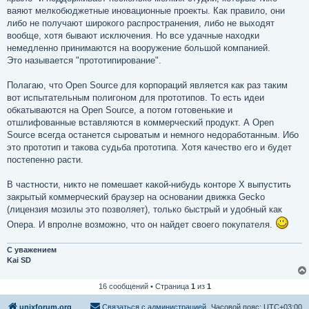
н
ваяют мелкобюджетные иновационные проекты. Как правило, они
и
е
либо не получают широкого распространения, либо не выходят
вообще, хотя бывают исключения. Но все удачные находки
немедленно принимаются на вооружение большой компанией.
Это называется "прототипирование".
Полагаю, что Open Source для корпораций является как раз таким
вот испытательным полигоном для прототипов. То есть идеи
обкатываются на Open Source, а потом готовенькие и
отшлифованные вставляются в коммерческий продукт. А Open
Source всегда останется сыроватым и немного недоработанным. Ибо
это прототип и такова судьба прототипа. Хотя качество его и будет
постепенно расти.
В частности, никто не помешает какой-нибудь конторе X выпустить
закрытый коммерческий браузер на основании движка Gecko
(лицензия мозилы это позволяет), только быстрый и удобный как
Опера. И впролне возможно, что он найдет своего покупателя.
С уважением
Kai SD
16 сообщений • Страница
1
из
1
unixforum.org
Связаться с администрацией
Часовой пояс:
UTC+03:00