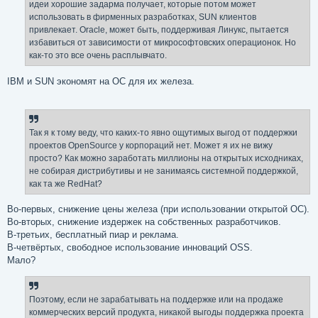
идеи хорошие задарма получает, которые потом может
использовать в фирменных разработках, SUN клиентов
привлекает. Oracle, может быть, поддерживая Линукс, пытается
избавиться от зависимости от микрософтовских операционок. Но
как-то это все очень расплывчато.
IBM и SUN экономят на ОС для их железа.
Так я к тому веду, что каких-то явно ощутимых выгод от поддержки
проектов OpenSource у корпораций нет. Может я их не вижу
просто? Как можно заработать миллионы на открытых исходниках,
не собирая дистрибутивы и не занимаясь системной поддержкой,
как та же RedHat?
Во-первых, снижение цены железа (при использовании открытой ОС).
Во-вторых, снижение издержек на собственных разработчиков.
В-третьих, бесплатный пиар и реклама.
В-четвёртых, свободное использование инноваций OSS.
Мало?
Поэтому, если не зарабатывать на поддержке или на продаже
коммерческих версий продукта, никакой выгоды поддержка проекта