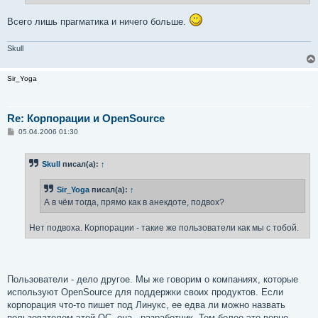
Всего лишь прагматика и ничего больше.
Skull
Sir_Yoga
Re: Корпорации и OpenSource
С
05.04.2006 01:30
о
о
б
Skull
писал(а):
↑
щ
е
н
Sir_Yoga
писал(а):
↑
и
е
А в чём тогда, прямо как в анекдоте, подвох?
Нет подвоха. Корпорации - такие же пользователи как мы с тобой.
Пользователи - дело другое. Мы же говорим о компаниях, которые
используют OpenSource для поддержки своих продуктов. Если
корпорация что-то пишет под Линукс, ее едва ли можно назвать
пользователем этой ОС, она - разработчик. Тем более это верно,