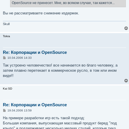
OpenSource не принесет. Мне, во всяком случае, так кажется...
Вы не рассматриваете снижение издержек.
Skull
Tokra
Re: Корпорации и OpenSource
С
10.04.2006 14:33
о
о
Так устроено человечество! все начинается во благо человеку, а
б
затем плавно перетекает в коммерческое русло, в том или ином
щ
е
виде!!
н
и
е
Kai SD
Re: Корпорации и OpenSource
С
19.04.2006 13:59
о
о
На примере разработки игр есть такой подход:
б
Большая компания, выпускающая массовый продукт беред "под
щ
е
крыло" и поддерживает несколько мелких студий, которые тихо