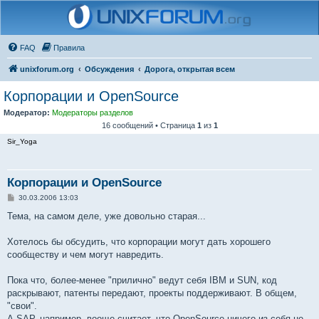
FAQ
Правила
unixforum.org
Обсуждения
Дорога, открытая всем
Корпорации и OpenSource
Модератор:
Модераторы разделов
16 сообщений • Страница
1
из
1
Sir_Yoga
Корпорации и OpenSource
С
30.03.2006 13:03
о
о
Тема, на самом деле, уже довольно старая...
б
щ
е
Хотелось бы обсудить, что корпорации могут дать хорошего
н
сообществу и чем могут навредить.
и
е
Пока что, более-менее "прилично" ведут себя IBM и SUN, код
раскрывают, патенты передают, проекты поддерживают. В общем,
"свои".
А SAP, например, вооще считает, что OpenSource ничего из себя не