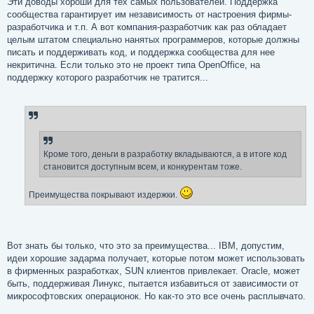
Эти доводы хороши для тех самых пользователей. Поддержка
сообщества гарантирует им независимость от настроения фирмы-
разработчика и т.п. А вот компания-разработчик как раз обладает
целым штатом специально нанятых программеров, которые должны
писать и поддерживать код, и поддержка сообщества для нее
некритична. Если только это не проект типа OpenOffice, на
поддержку которого разработчик не тратится...
Кроме того, деньги в разработку вкладываются, а в итоге код
становится доступным всем, и конкурентам тоже.
Преимущества покрывают издержки.
Вот знать бы только, что это за преимущества... IBM, допустим,
идеи хорошие задарма получает, которые потом может использовать
в фирменных разработках, SUN клиентов привлекает. Oracle, может
быть, поддерживая Линукс, пытается избавиться от зависимости от
микрософтовских операционок. Но как-то это все очень расплывчато.