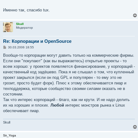
Именно так, спасибо tux.
Skull
Модератор
Re: Корпорации и OpenSource
С
30.03.2006 18:55
о
о
Вообще-то корпорации могут давить только на коммерческие фирмы.
б
Если они "покупают" (как вы выражаетесь) открытые проекты - то
щ
е
всем хорошо: у проектов появляется финансирование, у корпораций -
н
качественный код задёшево. Пока я не слышал о том, что купленный
и
е
проект закрылся (если он под GPL и популярен - то ему это не
грозит, просто будет форк). Плюс к этому обеспечивается пиар и
техподдержка, которые сообщество своими силами оказать не в
состоянии.
Так что интерес корпораций - благо, как ни крути. И не надо делить
их на хороших и плохих.
Любой
интерес монстров рынка к Linux
обеспечивает пиар.
Skull
Sir_Yoga