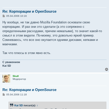
Re: Корпорации и OpenSource
С
05.04.2006 10:16
о
о
Ну вообще, не так давно Mozilla Foundation основали свою
б
корпорацию. И раз они это сделали (а это сопряжено с
щ
е
определенными расходами, причем немалыми), то значит какой-то
н
смысл в этом видели. По-моему, это довольно яркий пример.
и
е
Сомневаюсь, что все оно окупается одними дисками, кепками и
маечками.
Так что плюсы в этом явно есть.
С уважением
Kai SD
Skull
Модератор
Re: Корпорации и OpenSource
С
05.04.2006 11:18
о
о
б
Kai SD
писал(а):
↑
щ
е