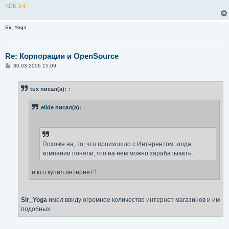
KDE 3.4
Sir_Yoga
Re: Корпорации и OpenSource
С
30.03.2006 15:09
о
о
б
tux
писал(а):
↑
щ
е
н
elide
писал(а):
↑
и
е
Похоже на, то, что произошло с Интернетом, когда
компании поняли, что на нём можно зарабатывать...
и кто купил интернет?
Sir_Yoga
имел ввиду огромное количество интернет магазинов и им
подобных.