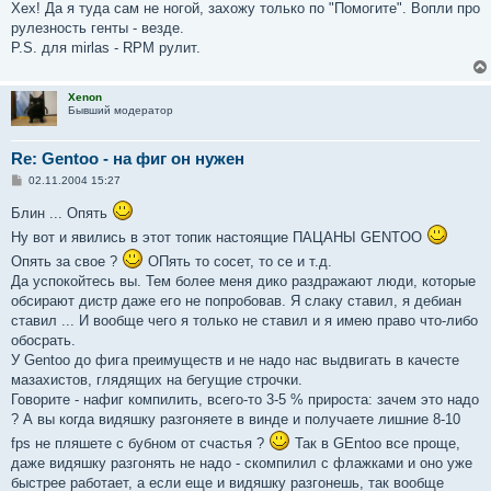
Хех! Да я туда сам не ногой, захожу только по "Помогите". Вопли про
рулезность генты - везде.
P.S. для mirlas - RPM рулит.
Xenon
Бывший модератор
Re: Gentoo - на фиг он нужен
С
02.11.2004 15:27
о
о
Блин ... Опять
б
щ
Ну вот и явились в этот топик настоящие ПАЦАНЫ GENTOO
е
н
Опять за свое ?
ОПять то сосет, то се и т.д.
и
Да успокойтесь вы. Тем более меня дико раздражают люди, которые
е
обсирают дистр даже его не попробовав. Я слаку ставил, я дебиан
ставил ... И вообще чего я только не ставил и я имею право что-либо
обосрать.
У Gentoo до фига преимуществ и не надо нас выдвигать в качесте
мазахистов, глядящих на бегущие строчки.
Говорите - нафиг компилить, всего-то 3-5 % прироста: зачем это надо
? А вы когда видяшку разгоняете в винде и получаете лишние 8-10
fps не пляшете с бубном от счастья ?
Так в GEntoo все проще,
даже видяшку разгонять не надо - скомпилил с флажками и оно уже
быстрее работает, а если еще и видяшку разгонешь, так вообще