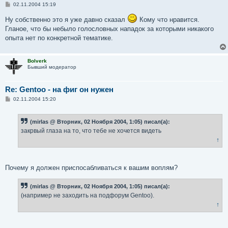
С
02.11.2004 15:19
о
о
Ну собственно это я уже давно сказал
Кому что нравится.
б
Гланое, что бы небыло голословных нападок за которыми никакого
щ
е
опыта нет по конкретной тематике.
н
и
е
Bolverk
Бывший модератор
Re: Gentoo - на фиг он нужен
С
02.11.2004 15:20
о
о
б
(mirlas @ Вторник, 02 Ноября 2004, 1:05) писал(а):
щ
е
закрвый глаза на то, что тебе не хочется видеть
н
↑
и
е
Почему я должен приспосабливаться к вашим воплям?
(mirlas @ Вторник, 02 Ноября 2004, 1:05) писал(а):
(например не заходить на подфорум Gentoo).
↑