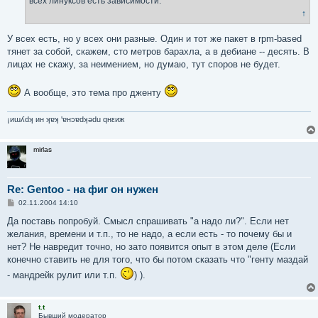
всех линуксов есть зависимости.
↑
У всех есть, но у всех они разные. Один и тот же пакет в rpm-based
тянет за собой, скажем, сто метров барахла, а в дебиане -- десять. В
лицах не скажу, за неимением, но думаю, тут споров не будет.
А вообще, это тема про дженту
¡иɯʎdʞ ин ʞɐʞ 'ɐнɔɐdʞǝdu qнεиж
mirlas
Re: Gentoo - на фиг он нужен
С
02.11.2004 14:10
о
о
Да поставь попробуй. Смысл спрашивать "а надо ли?". Если нет
б
желания, времени и т.п., то не надо, а если есть - то почему бы и
щ
е
нет? Не навредит точно, но зато появится опыт в этом деле (Если
н
конечно ставить не для того, что бы потом сказать что "генту маздай
и
е
- мандрейк рулит или т.п.
) ).
t.t
Бывший модератор