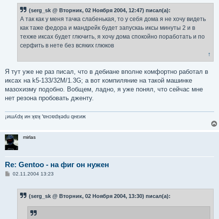
б
(serg_sk @ Вторник, 02 Ноября 2004, 12:47) писал(а):
щ
е
А так как у меня тачка слабенькая, то у себя дома я не хочу видеть
н
как таже федора и мандрейк будет запускаь иксы минуты 2 и в
и
е
техже иксах будет глючить, я хочу дома спокойно поработать и по
серфить в нете без всяких глюков
↑
Я тут уже не раз писал, что в дебиане вполне комфортно работал в
иксах на k5-133/32M/1.3G; а вот компиляние на такой машинке
мазохизму подобно. Вобщем, ладно, я уже понял, что сейчас мне
нет резона пробовать дженту.
¡иɯʎdʞ ин ʞɐʞ 'ɐнɔɐdʞǝdu qнεиж
mirlas
Re: Gentoo - на фиг он нужен
С
02.11.2004 13:23
о
о
б
(serg_sk @ Вторник, 02 Ноября 2004, 13:30) писал(а):
щ
е
н
и