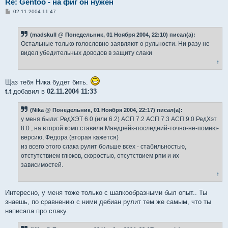
Re: Gentoo - на фиг он нужен
С
02.11.2004 11:47
о
о
б
(madskull @ Понедельник, 01 Ноября 2004, 22:10) писал(а):
щ
е
Остальные только голословно заявляют о рульности. Ни разу не
н
видел убедительных доводов в защиту слаки
и
е
↑
Щаз тебя Ника будет бить.
t.t
добавил в
02.11.2004 11:33
(Nika @ Понедельник, 01 Ноября 2004, 22:17) писал(а):
у меня были: РедХЭТ 6.0 (или 6.2) АСП 7.2 АСП 7.3 АСП 9.0 РедХэт
8.0 ; на второй комп ставили Мандрейк-последний-точно-не-помню-
версию, Федора (вторая кажется)
из всего этого слака рулит больше всех - стабильностью,
отстутствием глюков, скоростью, отсутствием рпм и их
зависимостей.
↑
Интересно, у меня тоже только с шапкообразными был опыт.. Ты
знаешь, по сравнению с ними дебиан рулит тем же самым, что ты
написала про слаку.