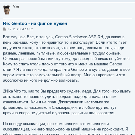
е
V!nt
Re: Gentoo - на фиг он нужен
С
02.11.2004 14:32
о
о
Вот слушаю Вас, и тешусь, Gentoo-Slackware-ASP-RH, да какая в
б
пень разница, кому что нравится то и использует. Если кто то пьёт
щ
е
воду из унитаза, это не значит, что все так должны делать, люди
н
разные, ленивые, пытливые, любознательные и трудолюбивые.
и
е
Сколько раз пережёвывали ету тему, да народ всё никак не уймётся.
Кому то спать чтоль плохо от того что у меня на машине Gentoo
стоит? Я лично ни когда не орал что Gentoo это кульно, давайте все
хором юзать это замечательнейший дистр. Мне он нравится и это
абсолютно ни кого не должно волновать.
2Nika Что то, как то Вы предвзято судите, леди. Для того чтоб иметь
хоть какое то право осудить предмет, надо для начала с ним
ознакомиться. Али я не прав. Джентушники настолько же
флеймоделы насколько и Слакварщики, и любые другие, тут
причина спора не дистриб а уровень развития пользователя.
По поводу компиляции, перекомпиляции, закомпиляции и
обкомпиляции, ни чего подобного на моей машине не происходит. Я
обновляю систему раз в месяц, и то ночью, так что я этого не вижу, а