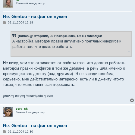
Бывший модератор
Re: Gentoo - на фиг он нужен
С
02.11.2004 12:18
о
о
б
(mirlas @ Вторник, 02 Ноября 2004, 12:11) писал(а):
щ
е
А настройка, методом правки интуитивно понтяных конфигов и
н
работы того, что должно работать.
и
е
↑
Не вижу, чем это отличается от работы того, что должно работать,
методом правки конфигов в том же дебиане; а речь шла именно о
преимуществах дженту (над другими). Я не заради флейма,
серьёзно, мне действительно интересно, есть ли в дженту что-то
такое, что может меня заинтересовать.
¡иɯʎdʞ ин ʞɐʞ 'ɐнɔɐdʞǝdu qнεиж
serg_sk
Бывший модератор
Re: Gentoo - на фиг он нужен
С
02.11.2004 12:30
о