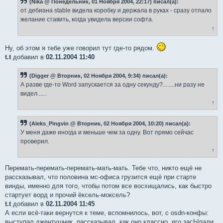
(Nika @ Понедельник, 01 Ноября 2004, 22:17) писал(а):
от дебиана stable видела коробку и держала в руках - сразу отпало
желание ставить, когда увидела версии софта.
↑
Ну, об этом я тебе уже говорил тут где-то рядом.
t.t
добавил в
02.11.2004 11:40
(Digger @ Вторник, 02 Ноября 2004, 9:34) писал(а):
А разве где-то Word запускается за одну секунду?........ни разу не
видел......
↑
(Aleks_Pingvin @ Вторник, 02 Ноября 2004, 10:20) писал(а):
У меня даже иногда и меньше чем за одну. Вот прямо сейчас
проверил.
↑
Перемать-перемать-перемать-мать-мать. Тебе что, никто ещё не
рассказывал, что половина мс-офиса грузится ещё при старте
винды, именно для того, чтобы потом все восхищались, как быстро
стартует ворд и прочий ёксель-моксель?
t.t
добавил в
02.11.2004 11:45
А если всё-таки вернутся к теме, вспомнилось, вот, с osdn-конфы:
выступал джентушник, рассказывал, как оно классно, его засЫпали