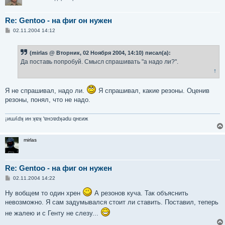
Re: Gentoo - на фиг он нужен
С
02.11.2004 14:12
о
о
б
(mirlas @ Вторник, 02 Ноября 2004, 14:10) писал(а):
щ
е
Да поставь попробуй. Смысл спрашивать "а надо ли?".
н
↑
и
е
Я не спрашивал, надо ли.
Я спрашивал, какие резоны. Оценив
резоны, понял, что не надо.
¡иɯʎdʞ ин ʞɐʞ 'ɐнɔɐdʞǝdu qнεиж
mirlas
Re: Gentoo - на фиг он нужен
С
02.11.2004 14:22
о
о
Ну вобщем то один хрен
А резонов куча. Так объяснить
б
невозможно. Я сам задумывался стоит ли ставить. Поставил, теперь
щ
е
не жалею и с Генту не слезу...
н
и