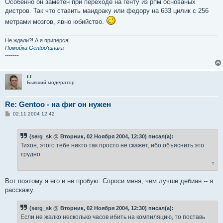
Особенно он заметен при переходе на генту из рпм основаных
дистров. Так что ставить мандраку или федору на 633 цилик с 256
метрами мозгов, явно юбийство.
Не ждали?! А я приперся!
Помойка Gentoo'шника
-------
t.t
Бывший модератор
Re: Gentoo - на фиг он нужен
С
02.11.2004 12:42
о
о
б
(serg_sk @ Вторник, 02 Ноября 2004, 12:30) писал(а):
щ
е
Тихон, этого тебе никто так просто не скажет, ибо объяснить это
н
трудно.
и
е
↑
Вот поэтому я его и не пробую. Спроси меня, чем лучше дебиан -- я
расскажу.
(serg_sk @ Вторник, 02 Ноября 2004, 12:30) писал(а):
Если не жалко несколько часов ибить на компиляцию, то поставь