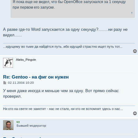
и
Я пока еще не видел, что бы OpenOffice запускался за 1 секунду
е
при первом его запуске.
↑
А разве где-то Word запускается за одну секунду?........ни разу не
видел......
...идущему во тьме да найдётся путь. ибо идущий страстно ищет путь тот...
Aleks_Pingvin
Re: Gentoo - на фиг он нужен
С
02.11.2004 10:20
о
о
У меня даже иногда и меньше чем за одну. Вот прямо сейчас
б
проверил.
щ
е
н
и
Ни кто на свете не заметит - нас не стало, ни кто не вспомнит здесь о нас...
е
t.t
Бывший модератор