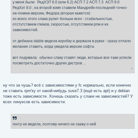
е
у меня были: РедХЭТ 6.0 (или 6.2) АСП 7.2 АСП 7.3 АСП 9.0
н
РедХэт 8.0 ; на второй комп ставили Мандрейк-последний-точно-
и
е
не-помню-версию, Федора (вторая кажется)
из всего этого слака рулит больше всех - стабильностью,
отстутствием глюков, скоростью, отсутствием рпм и их
зависимостей.
от дебиана stable видела коробку и держала в руках - сразу отпало
желание ставить, когда увидела версии софта.
вот подумала: обычно слаку ставят люди, которые все-таки успели
посмотреть достаточно других дистров ...
↑
ну что за чушь? всё с зависимостями у fc нормально, если конечно
не ставить rpm'ку от какой-нибудь suse7.3 (ещё есть apt) и у debian
тоже есть зависимости. Хочешь сказать у слаки не зависимостей? У
всех линуксов есть зависимости.
генту не видела, поэтому ничего не скажу о ней