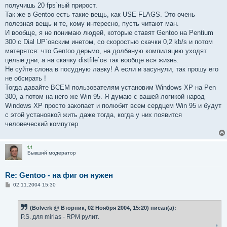
получишь 20 fps`ный прирост.
Так же в Gentoo есть такие вещь, как USE FLAGS. Это очень
полезная вещь и те, кому интересно, пусть читают ман.
И вообще, я не понимаю людей, которые ставят Gentoo на Pentium
300 с Dial UP`овским инетом, со скоростью скачки 0,2 kb/s и потом
матерятся: что Gentoo дерьмо, на долбаную компиляцию уходят
целые дни, а на скачку distfile`ов так вообще вся жизнь.
Не суйте слона в посудную лавку! А если и засунули, так прошу его
не обсирать !
Тогда давайте ВСЕМ пользователям установим Windows XP на Pen
300, а потом на него же Win 95. Я думаю с вашей логикой народ
Windows XP просто закопает и полюбит всем сердцем Win 95 и будут
с этой установкой жить даже тогда, когда у них появится
человеческий компутер
t.t
Бывший модератор
Re: Gentoo - на фиг он нужен
С
02.11.2004 15:30
о
о
б
(Bolverk @ Вторник, 02 Ноября 2004, 15:20) писал(а):
щ
е
P.S. для mirlas - RPM рулит.
н
↑
и