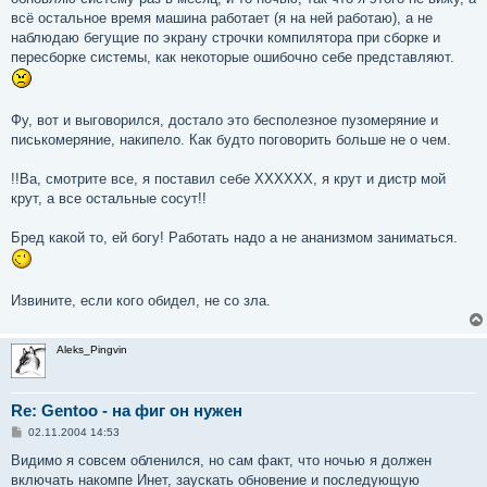
всё остальное время машина работает (я на ней работаю), а не
наблюдаю бегущие по экрану строчки компилятора при сборке и
пересборке системы, как некоторые ошибочно себе представляют.
Фу, вот и выговорился, достало это бесполезное пузомеряние и
писькомеряние, накипело. Как будто поговорить больше не о чем.
!!Ва, смотрите все, я поставил себе ХХХХХХ, я крут и дистр мой
крут, а все остальные сосут!!
Бред какой то, ей богу! Работать надо а не ананизмом заниматься.
Извините, если кого обидел, не со зла.
Aleks_Pingvin
Re: Gentoo - на фиг он нужен
С
02.11.2004 14:53
о
о
Видимо я совсем обленился, но сам факт, что ночью я должен
б
включать накомпе Инет, заускать обновение и последующую
щ