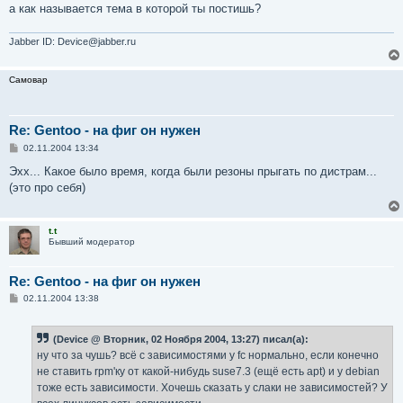
а как называется тема в которой ты постишь?
Jabber ID: Device@jabber.ru
Самовар
Re: Gentoo - на фиг он нужен
С
02.11.2004 13:34
о
о
Эхх... Какое было время, когда были резоны прыгать по дистрам...
б
(это про себя)
щ
е
н
и
t.t
е
Бывший модератор
Re: Gentoo - на фиг он нужен
С
02.11.2004 13:38
о
о
б
(Device @ Вторник, 02 Ноября 2004, 13:27) писал(а):
щ
е
ну что за чушь? всё с зависимостями у fc нормально, если конечно
н
не ставить rpm'ку от какой-нибудь suse7.3 (ещё есть apt) и у debian
и
е
тоже есть зависимости. Хочешь сказать у слаки не зависимостей? У