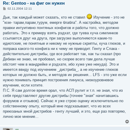
Re: Gentoo - на фиг он нужен
С
02.11.2004 12:11
о
о
Дык, так каждый может сказать, кто не ставил
Изучение - это не
б
"юзе- тарам,парам,турум, емерге блабла". А настройка, методом
щ
е
правки интуитивно понтяных конфигов и работы того, что должно
н
работать. Это к премеру взять рэдхат, где туева хуча симлинков
и
е
ссылается друг на друга, при загрузке выполняются какие-то
идиотские, не понятные и никому не нужные скрипты, куча глюков, и
попрака какого-то конфига ни к чему не приводит. Генту и Слака -
действительно дистрибы, где все работает так, как ты сказал (про
Дебиан не знаю, не пробовал, но скорее всего там дела лучше
обстоят чем в мандрейке и рэдхате, ибо хуже уже некуда). Это и
имеется ввиду под изучением _дистриба_, а не изучение глюков
которых не должно быть, и методов их решения... LFS - это уже если
нужно понимать принцип построения линукса, низкоуровневое
изучение, если хотите.
П.С. Я сам долгое время орал, что АСП рулит и т.п. не зная, что из
себя представляют другие дистрибы (точнее "зная" начитавшись
форумов и отзывов). Сейчас я уже строю оценку исключительно по
собственному опыту, который мне подсказывает, что из всех
преюзаных мной дистрибов - генту лучший, и это, еще раз повторяю,
лично мое мнение...
t.t