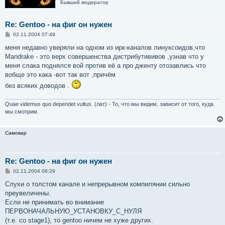
Бывший модератор
Re: Gentoo - на фиг он нужен
С
02.11.2004 07:49
о
о
меня недавно уверяли на одном из ирк-каналов линуксоидов,что
б
Mandrake - это верх совершенства дистрибутививов ,узнав что у
щ
е
меня слака поднялся вой против её а про дженту отозавлись что
н
вобще это кака -вот так вот ,причём
и
е
без всяких доводов .
Quae videmus quo dependet vultus. (лат) - То, что мы видим, зависит от того, куда
мы смотрим.
Самовар
Re: Gentoo - на фиг он нужен
С
02.11.2004 08:29
о
о
Слухи о толстом канале и непрерывном компилянии сильно
б
преувеличены.
щ
е
Если не принимать во внимание
н
ПЕРВОНАЧАЛЬНУЮ_УСТАНОВКУ_С_НУЛЯ
и
е
(т.е. со stage1), то gentoo ничем не хуже других.