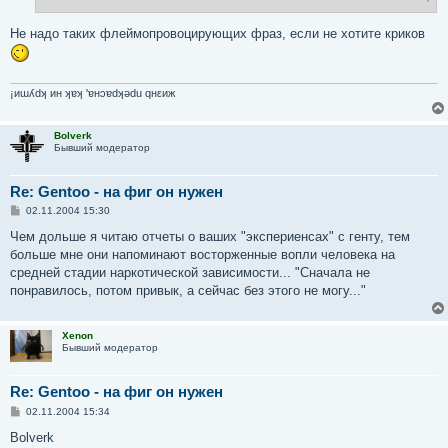
е
Не надо таких флеймопровоцирующих фраз, если не хотите криков
¡иɯʎdʞ ин ʞɐʞ 'ɐнɔɐdʞǝdu qнεиж
Bolverk
Бывший модератор
Re: Gentoo - на фиг он нужен
С
02.11.2004 15:30
о
о
Чем дольше я читаю отчеты о ваших "экспериенсах" с генту, тем
б
больше мне они напоминают восторженные вопли человека на
щ
е
средней стадии наркотической зависимости... "Сначала не
н
понравилось, потом привык, а сейчас без этого не могу..."
и
е
Xenon
Бывший модератор
Re: Gentoo - на фиг он нужен
С
02.11.2004 15:34
о
о
Bolverk
б