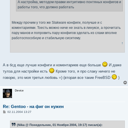
е
А настройка, методом правки интуитивно понтяных конфигов и
работы того, что должно работать
Между прочим у того же Slakware конфиги, получше и с
коментариями. Тоесть можно ниче не знать в линуксе, а прочитать
пару манов и попровить пару конфигов зделать из слаки вполне
работоспособную и стабильную сиситему.
↑
А в бсд еще лучше конфиги и коментариев еще больше
И даже
тулза для настройки есть
Кроме того, я про слаку ничего не
говорю, это моя третья любовь =) (вторая все такие FreeBSD
)
Device
Re: Gentoo - на фиг он нужен
С
02.11.2004 13:27
о
о
б
(Nika @ Понедельник, 01 Ноября 2004, 19:17) писал(а):
щ