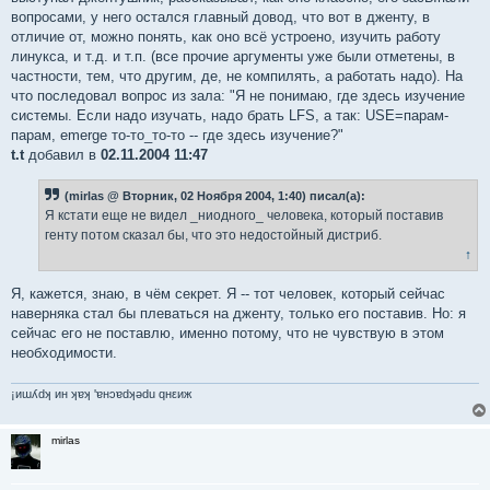
вопросами, у него остался главный довод, что вот в дженту, в
отличие от, можно понять, как оно всё устроено, изучить работу
линукса, и т.д. и т.п. (все прочие аргументы уже были отметены, в
частности, тем, что другим, де, не компилять, а работать надо). На
что последовал вопрос из зала: "Я не понимаю, где здесь изучение
системы. Если надо изучать, надо брать LFS, а так: USE=парам-
парам, emerge то-то_то-то -- где здесь изучение?"
t.t
добавил в
02.11.2004 11:47
(mirlas @ Вторник, 02 Ноября 2004, 1:40) писал(а):
Я кстати еще не видел _ниодного_ человека, который поставив
генту потом сказал бы, что это недостойный дистриб.
↑
Я, кажется, знаю, в чём секрет. Я -- тот человек, который сейчас
наверняка стал бы плеваться на дженту, только его поставив. Но: я
сейчас его не поставлю, именно потому, что не чувствую в этом
необходимости.
¡иɯʎdʞ ин ʞɐʞ 'ɐнɔɐdʞǝdu qнεиж
mirlas