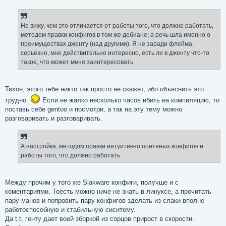
о
б
щ
е
Не вижу, чем это отличается от работы того, что должно работать,
н
методом правки конфигов в том же дебиане; а речь шла именно о
и
е
преимуществах дженту (над другими). Я не заради флейма,
серьёзно, мне действительно интересно, есть ли в дженту что-то
такое, что может меня заинтересовать.
Тихон, этого тебе никто так просто не скажет, ибо объяснить это
трудно.
Если не жалко несколько часов ибить на компиляцию, то
поставь себе gentoo и посмотри, а так на эту тему можно
разговаривать и разговаривать.
А настройка, методом правки интуитивно понтяных конфигов и
работы того, что должно работать
Между прочим у того же Slakware конфиги, получше и с
коментариями. Тоесть можно ниче не знать в линуксе, а прочитать
пару манов и попровить пару конфигов зделать из слаки вполне
работоспособную и стабильную сиситему.
Да t.t, генту дает воей зборкой из сорцов прирост в скорости.