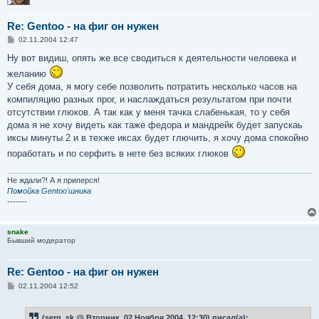
Re: Gentoo - на фиг он нужен
С
02.11.2004 12:47
о
о
Ну вот видиш, опять же все сводиться к деятельности человека и
б
желанию
щ
е
У себя дома, я могу себе позволить потратить несколько часов на
н
компиляцию разных прог, и наслаждаться результатом при почти
и
е
отсутствии глюков. А так как у меня тачка слабенькая, то у себя
дома я не хочу видеть как таже федора и мандрейк будет запускаь
иксы минуты 2 и в техже иксах будет глючить, я хочу дома спокойно
поработать и по серфить в нете без всяких глюков
Не ждали?! А я приперся!
Помойка Gentoo'шника
-------
snake
Бывший модератор
Re: Gentoo - на фиг он нужен
С
02.11.2004 12:52
о
о
б
(serg_sk @ Вторник, 02 Ноября 2004, 12:30) писал(а):