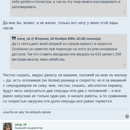
себе gentoo и посмотри, а так на эту тему можно разговаривать и
разговаривать.
↑
Да мне бы, может, и не жалко, только вот нету у меня этой пары
часов.
(serg_sk @ Вторник, 02 Ноября 2004, 12:30) писал(а):
Да t.t, генту дает воей зборкой из сорцов прирост в скорости.
Особенно он заметен при переходе на генту из рпм основаных
дистров. Так что ставить мандраку или федору на 633 цилик с 256
метрами мозгов, явно юбийство.
↑
Честно сказать, видал дженту на машине, похожей на мою по железу
-- да, есть осязаемая (не более) разница в скорости; но я за машиной
с секундомером не сижу, мне, честно, сказать, абсолютно поровну,
будут иксы запускаться две секунды или две с половиной -- я всё
равно запускаю их только один раз, в начале работы, а по сравнению
со скоростью загрузки эти доли секунды всё равно теряются.
¡иɯʎdʞ ин ʞɐʞ 'ɐнɔɐdʞǝdu qнεиж
serg_sk
Бывший модератор