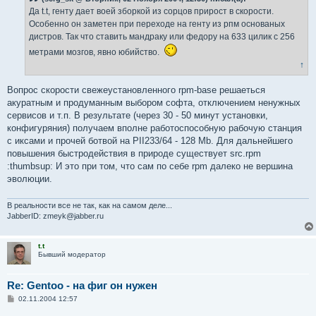
щ
е
Да t.t, генту дает воей зборкой из сорцов прирост в скорости.
н
Особенно он заметен при переходе на генту из рпм основаных
и
е
дистров. Так что ставить мандраку или федору на 633 цилик с 256
метрами мозгов, явно юбийство.
↑
Вопрос скорости свежеустановленного rpm-base решаеться
акуратным и продуманным выбором софта, отключением ненужных
сервисов и т.п. В результате (через 30 - 50 минут установки,
конфигуряния) получаем вполне работоспособную рабочую станция
с иксами и прочей ботвой на PII233/64 - 128 Mb. Для дальнейшего
повышения быстродействия в природе существует src.rpm
:thumbsup: И это при том, что сам по себе rpm далеко не вершина
эволюции.
В реальности все не так, как на самом деле...
JabberID: zmeyk@jabber.ru
t.t
Бывший модератор
Re: Gentoo - на фиг он нужен
С
02.11.2004 12:57
о
о