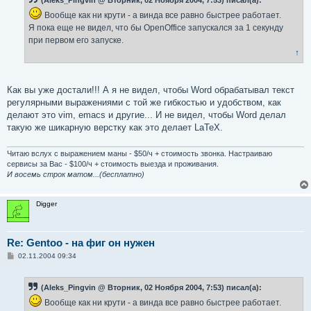
щ
е
Вообще как ни крути - а винда все равно быстрее работает.
н
и
Я пока еще не видел, что бы OpenOffice запускался за 1 секунду
е
при первом его запуске.
↑
Как вы уже достали!!! А я не видел, чтобы Word обрабатывал текст
регулярными выражениями с той же гибкостью и удобством, как
делают это vim, emacs и другие... И не видел, чтобы Word делал
такую же шикарную верстку как это делает LaTeX.
Читаю вслух с выражением маны - $50/ч + стоимость звонка. Настраиваю
сервисы за Вас - $100/ч + стоимость выезда и проживания.
И восемь строк матом...(бесплатно)
Digger
Re: Gentoo - на фиг он нужен
С
02.11.2004 09:34
о
о
б
(Aleks_Pingvin @ Вторник, 02 Ноября 2004, 7:53) писал(а):
щ
е
Вообще как ни крути - а винда все равно быстрее работает.
н