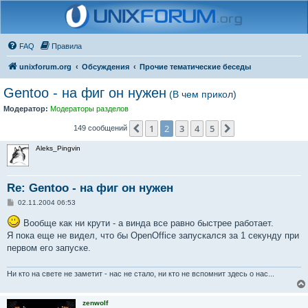
FAQ
Правила
unixforum.org
Обсуждения
Прочие тематические беседы
Gentoo - на фиг он нужен
(В чем прикол)
Модератор:
Модераторы разделов
1
2
3
4
5
Пред.
След.
149 сообщений
Aleks_Pingvin
Re: Gentoo - на фиг он нужен
С
02.11.2004 06:53
о
о
Вообще как ни крути - а винда все равно быстрее работает.
б
Я пока еще не видел, что бы OpenOffice запускался за 1 секунду при
щ
е
первом его запуске.
н
и
е
Ни кто на свете не заметит - нас не стало, ни кто не вспомнит здесь о нас...
zenwolf