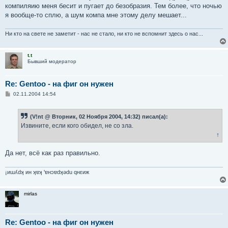
е
компиляию меня бесит и пугает до безобразия. Тем более, что ночью
н
я вообще-то сплю, а шум компа мне этому делу мешает...
и
е
Ни кто на свете не заметит - нас не стало, ни кто не вспомнит здесь о нас...
t.t
Бывший модератор
Re: Gentoo - на фиг он нужен
С
02.11.2004 14:54
о
о
б
(V!nt @ Вторник, 02 Ноября 2004, 14:32) писал(а):
щ
е
Извините, если кого обидел, не со зла.
н
↑
и
е
Да нет, всё как раз правильно.
¡иɯʎdʞ ин ʞɐʞ 'ɐнɔɐdʞǝdu qнεиж
mirlas
Re: Gentoo - на фиг он нужен