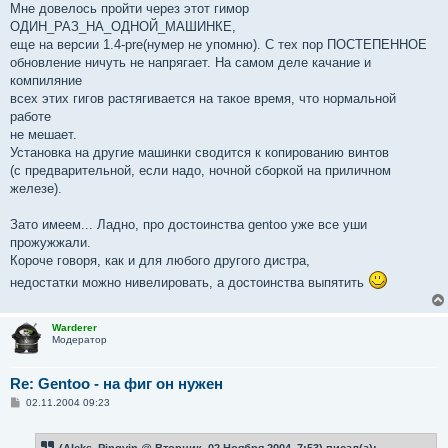
Мне довелось пройти через этот гимор
ОДИН_РАЗ_НА_ОДНОЙ_МАШИНКЕ,
еще на версии 1.4-pre(нумер не упомню). С тех пор ПОСТЕПЕННОЕ
обновление ничуть не напрягает. На самом деле качание и
компиляние
всех этих гигов растягивается на такое время, что нормальной
работе
не мешает.
Установка на другие машинки сводится к копированию винтов
(с предварительной, если надо, ночной сборкой на приличном
железе).
Зато имеем... Ладно, про достоинства gentoo уже все уши
прожужжали.
Короче говоря, как и для любого другого дистра,
недостатки можно нивелировать, а достоинства выпятить
Warderer
Модератор
Re: Gentoo - на фиг он нужен
С
02.11.2004 09:23
о
о
б
(Aleks_Pingvin @ Вторник, 02 Ноября 2004, 7:53) писал(а):