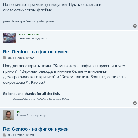
Не понимаю, при чём тут иргушки. Пусть остаётся в
систематическом флейме.
¡иɯʎdʞ ин ʞɐʞ 'ɐнɔɐdʞǝdu qнεиж
edoc_modnar
Бывший модератор
Re: Gentoo - на фиг он нужен
С
04.11.2004 18:52
о
о
Предлагаю открыть темы: "Компьютер -- нафиг он нужен и в чем
б
прикол", "Верхняя одежда и нижнее белье -- виновники
щ
е
демаграфического кризиса" и "Зачем платить больше, если есть
н
секретарша?". Кто за?
и
е
So long, and thanks for all the fish.
Douglas Adams,
The Hitchhiker's Guide to the Galaxy
t.t
Бывший модератор
Re: Gentoo - на фиг он нужен
С
05.11.2004 10:20