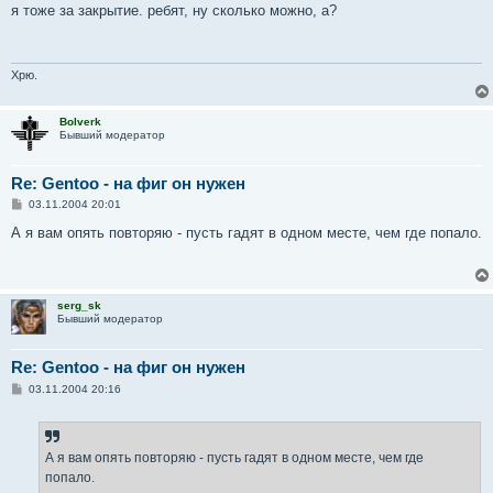
о
я тоже за закрытие. ребят, ну сколько можно, а?
б
щ
е
н
и
Хрю.
е
Bolverk
Бывший модератор
Re: Gentoo - на фиг он нужен
С
03.11.2004 20:01
о
о
А я вам опять повторяю - пусть гадят в одном месте, чем где попало.
б
щ
е
н
и
serg_sk
е
Бывший модератор
Re: Gentoo - на фиг он нужен
С
03.11.2004 20:16
о
о
б
щ
е
А я вам опять повторяю - пусть гадят в одном месте, чем где
н
попало.
и