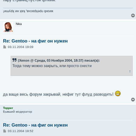
¡иɯʎdʞ ин ʞɐʞ 'ɐнɔɐdʞǝdu qнεиж
Nika
Re: Gentoo - на фиг он нужен
С
03.11.2004 19:09
о
о
б
(Xenon @ Среда, 03 Ноября 2004, 18:37) писал(а):
щ
е
Тогда тему можно закрыть, или просто снести
н
↑
и
е
да ваще весь форум закрывай, нефиг тут флуд разводить!
Topper
Бывший модератор
Re: Gentoo - на фиг он нужен
С
03.11.2004 19:52
о