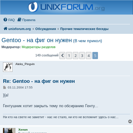
FAQ
Правила
unixforum.org
Обсуждения
Прочие тематические беседы
Gentoo - на фиг он нужен
(В чем прикол)
Модератор:
Модераторы разделов
1
2
3
4
5
Пред.
149 сообщений
Aleks_Pingvin
Re: Gentoo - на фиг он нужен
С
03.11.2004 17:55
о
о
}{а!
б
щ
е
Гентушник хотит закрыть тему по обсиранию Генту...
н
и
е
Ни кто на свете не заметит - нас не стало, ни кто не вспомнит здесь о нас...
Xenon