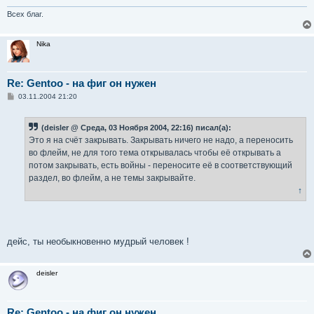
Всех благ.
Nika
Re: Gentoo - на фиг он нужен
С
03.11.2004 21:20
о
о
б
(deisler @ Среда, 03 Ноября 2004, 22:16) писал(а):
щ
е
Это я на счёт закрывать. Закрывать ничего не надо, а переносить
н
во флейм, не для того тема открывалась чтобы её открывать а
и
е
потом закрывать, есть войны - переносите её в соответствующий
раздел, во флейм, а не темы закрывайте.
↑
дейс, ты необыкновенно мудрый человек !
deisler
Re: Gentoo - на фиг он нужен