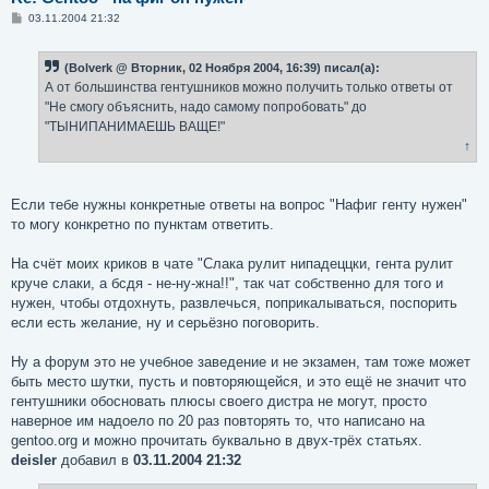
С
03.11.2004 21:32
о
о
б
(Bolverk @ Вторник, 02 Ноября 2004, 16:39) писал(а):
щ
е
А от большинства гентушников можно получить только ответы от
н
"Не смогу объяснить, надо самому попробовать" до
и
е
"ТЫНИПАНИМАЕШЬ ВАЩЕ!"
↑
Если тебе нужны конкретные ответы на вопрос "Нафиг генту нужен"
то могу конкретно по пунктам ответить.
На счёт моих криков в чате "Слака рулит нипадеццки, гента рулит
круче слаки, а бсдя - не-ну-жна!!", так чат собственно для того и
нужен, чтобы отдохнуть, развлечься, поприкалываться, поспорить
если есть желание, ну и серьёзно поговорить.
Ну а форум это не учебное заведение и не экзамен, там тоже может
быть место шутки, пусть и повторяющейся, и это ещё не значит что
гентушники обосновать плюсы своего дистра не могут, просто
наверное им надоело по 20 раз повторять то, что написано на
gentoo.org и можно прочитать буквально в двух-трёх статьях.
deisler
добавил в
03.11.2004 21:32