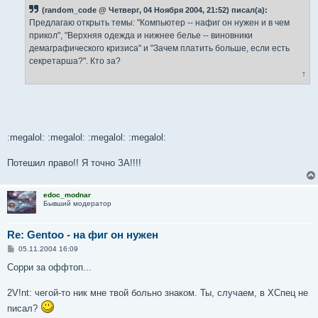
(random_code @ Четверг, 04 Ноября 2004, 21:52) писал(а):
Предлагаю открыть темы: "Компьютер -- нафиг он нужен и в чем
прикол", "Верхняя одежда и нижнее белье -- виновники
демаграфического кризиса" и "Зачем платить больше, если есть
секретарша?". Кто за?
↑
:megalol: :megalol: :megalol: :megalol:
Потешил право!! Я точно ЗА!!!!
edoc_modnar
Бывший модератор
Re: Gentoo - на фиг он нужен
С
05.11.2004 16:09
о
о
Сорри за оффтоп...
б
щ
е
2V!nt: чегой-то ник мне твой больно знаком. Ты, случаем, в ХСпец не
н
писал?
и
е