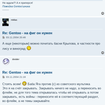
и
Не ждали?! А я приперся!
е
Помойка Gentoo'шника
-------
mirlas
Re: Gentoo - на фиг он нужен
С
03.11.2004 20:46
о
о
А еще (некоторым) можно почитать басни Крылова, в частности про
б
лису и виноград
щ
е
н
и
deisler
е
Re: Gentoo - на фиг он нужен
С
03.11.2004 21:16
о
о
Стоять всем!
Баба Яга против (с) из советского мультика
б
Это я на счёт закрывать. Закрывать ничего не надо, а переносить во
щ
е
флейм, не для того тема открывалась чтобы её открывать а потом
н
закрывать, есть войны - переносите её в соответствующий раздел,
и
е
во флейм, а не темы закрывайте.