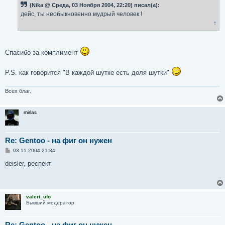
(Nika @ Среда, 03 Ноября 2004, 22:20) писал(а):
дейс, ты необыкновенно мудрый человек !
↑
Спасибо за комплимент
P.S. как говорится "В каждой шутке есть доля шутки"
Всех благ.
mirlas
Re: Gentoo - на фиг он нужен
С
03.11.2004 21:34
о
о
deisler, респект
б
щ
е
н
и
valeri_ufo
е
Бывший модератор
Re: Gentoo - на фиг он нужен