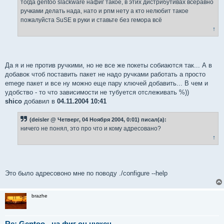
е
тогда gentoo slackware нафиг такое, в этих дистрибутивах всёравно
ручками делать нада, нато и рпм нету а кто нелюбит такое
пожалуйста SuSE в руки и ставьте без гемора всё
↑
Да я и не против ручкими, но не все же покеты собиаются так... А в
добавок чтоб поставить пакет не надо ручками работать а просто
emege пакет и все ну можно еще пару ключей добавить... В чем и
удобство - то что зависимости не тубуется отслеживать %))
shico
добавил в
04.11.2004 10:41
(deisler @ Четверг, 04 Ноября 2004, 0:01) писал(а):
ничего не понял, это про что и кому адресовано?
↑
Это было адресовоно мне по поводу ./configure --help
brazhe
Re: Gentoo - на фиг он нужен