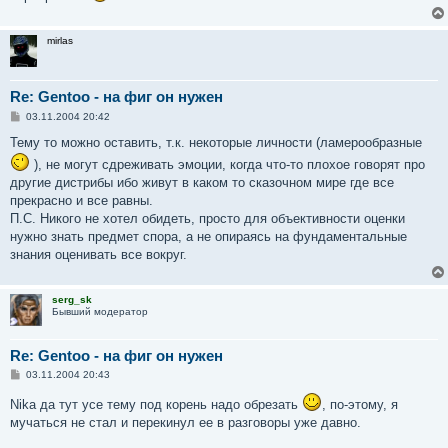
mirlas
Re: Gentoo - на фиг он нужен
С
03.11.2004 20:42
о
о
Тему то можно оставить, т.к. некоторые личности (ламерообразные
б
), не могут сдреживать эмоции, когда что-то плохое говорят про
щ
е
другие дистрибы ибо живут в каком то сказочном мире где все
н
прекрасно и все равны.
и
е
П.С. Никого не хотел обидеть, просто для объективности оценки
нужно знать предмет спора, а не опираясь на фундаментальные
знания оценивать все вокруг.
serg_sk
Бывший модератор
Re: Gentoo - на фиг он нужен
С
03.11.2004 20:43
о
о
Nika да тут усе тему под корень надо обрезать
, по-этому, я
б
мучаться не стал и перекинул ее в разговоры уже давно.
щ
е
н