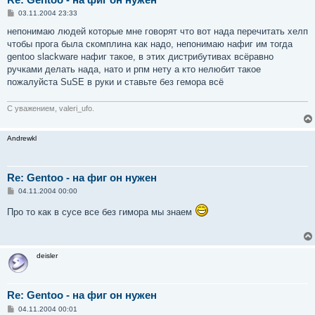
С
03.11.2004 23:33
о
о
непонимаю людей которые мне говорят что вот нада перечитать хелп
б
чтобы прога была скомплина как надо, непонимаю нафиг им тогда
щ
е
gentoo slackware нафиг такое, в этих дистрибутивах всёравно
н
ручками делать нада, нато и рпм нету а кто нелюбит такое
и
е
пожалуйста SuSE в руки и ставьте без гемора всё
С уважением, valeri_ufo.
Andrewkl
Re: Gentoo - на фиг он нужен
С
04.11.2004 00:00
о
о
Про то как в сусе все без гимора мы знаем
б
щ
е
н
и
deisler
е
Re: Gentoo - на фиг он нужен
С
04.11.2004 00:01