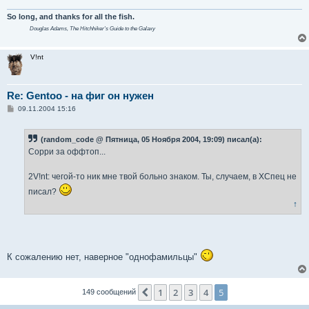
So long, and thanks for all the fish.
Douglas Adams,
The Hitchhiker's Guide to the Galaxy
V!nt
Re: Gentoo - на фиг он нужен
С
09.11.2004 15:16
о
о
б
(random_code @ Пятница, 05 Ноября 2004, 19:09) писал(а):
щ
е
Сорри за оффтоп...
н
и
е
2V!nt: чегой-то ник мне твой больно знаком. Ты, случаем, в ХСпец не
писал?
↑
К сожалению нет, наверное "однофамильцы"
1
2
3
4
5
Пред.
149 сообщений