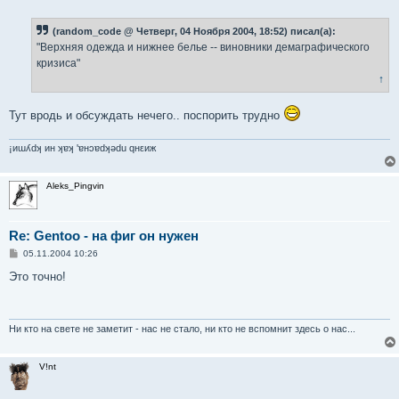
о
о
б
(random_code @ Четверг, 04 Ноября 2004, 18:52) писал(а):
щ
е
"Верхняя одежда и нижнее белье -- виновники демаграфического
н
кризиса"
и
е
↑
Тут вродь и обсуждать нечего.. поспорить трудно
¡иɯʎdʞ ин ʞɐʞ 'ɐнɔɐdʞǝdu qнεиж
Aleks_Pingvin
Re: Gentoo - на фиг он нужен
С
05.11.2004 10:26
о
о
Это точно!
б
щ
е
н
и
Ни кто на свете не заметит - нас не стало, ни кто не вспомнит здесь о нас...
е
V!nt