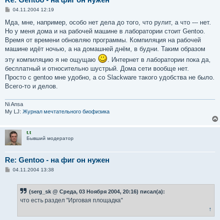
С
04.11.2004 12:19
о
о
Мда, мне, например, особо нет дела до того, что рулит, а что --- нет.
б
Но у меня дома и на рабочей машине в лаборатории стоит Gentoo.
щ
е
Время от времени обновляю программы. Компиляция на рабочей
н
машине идёт ночью, а на домашней днём, в будни. Таким образом
и
е
эту компиляцию я не ощущаю
. Интернет в лаборатории пока да,
бесплатный и относительно шустрый. Дома сети вообще нет.
Просто с gentoo мне удобно, а со Slackware такого удобства не было.
Всего-то и делов.
Ni Ansa
My LJ:
Журнал мечтательного биофизика
t.t
Бывший модератор
Re: Gentoo - на фиг он нужен
С
04.11.2004 13:38
о
о
б
(serg_sk @ Среда, 03 Ноября 2004, 20:16) писал(а):
щ
е
что есть раздел "Ирговая площадка"
н
↑
и
е