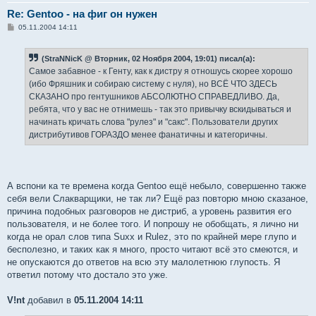
Re: Gentoo - на фиг он нужен
С
05.11.2004 14:11
о
о
б
(StraNNicK @ Вторник, 02 Ноября 2004, 19:01) писал(а):
щ
е
Самое забавное - к Генту, как к дистру я отношусь скорее хорошо
н
(ибо Фряшник и собираю систему с нуля), но ВСЁ ЧТО ЗДЕСЬ
и
е
СКАЗАНО про гентушников АБСОЛЮТНО СПРАВЕДЛИВО. Да,
ребята, что у вас не отнимешь - так это привычку вскидываться и
начинать кричать слова "рулез" и "сакс". Пользователи других
дистрибутивов ГОРАЗДО менее фанатичны и категоричны.
А вспони ка те времена когда Gentoo ещё небыло, совершенно также
себя вели Слакварщики, не так ли? Ещё раз повторю мною сказаное,
причина подобных разговоров не дистриб, а уровень развития его
пользователя, и не более того. И попрошу не обобщать, я лично ни
когда не орал слов типа Suxx и Rulez, это по крайней мере глупо и
бесполезно, и таких как я много, просто читают всё это смеются, и
не опускаются до ответов на всю эту малолетнюю глупость. Я
ответил потому что достало это уже.
V!nt
добавил в
05.11.2004 14:11