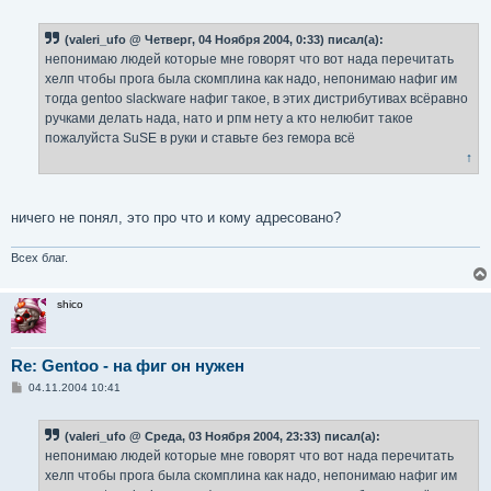
о
о
б
(valeri_ufo @ Четверг, 04 Ноября 2004, 0:33) писал(а):
щ
е
непонимаю людей которые мне говорят что вот нада перечитать
н
хелп чтобы прога была скомплина как надо, непонимаю нафиг им
и
е
тогда gentoo slackware нафиг такое, в этих дистрибутивах всёравно
ручками делать нада, нато и рпм нету а кто нелюбит такое
пожалуйста SuSE в руки и ставьте без гемора всё
↑
ничего не понял, это про что и кому адресовано?
Всех благ.
shico
Re: Gentoo - на фиг он нужен
С
04.11.2004 10:41
о
о
б
(valeri_ufo @ Среда, 03 Ноября 2004, 23:33) писал(а):
щ
е
непонимаю людей которые мне говорят что вот нада перечитать
н
хелп чтобы прога была скомплина как надо, непонимаю нафиг им
и