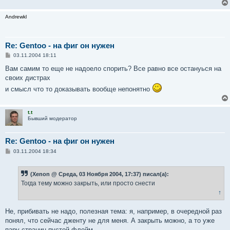
Andrewkl
Re: Gentoo - на фиг он нужен
С
03.11.2004 18:11
о
о
Вам самим то еще не надоело спорить? Все равно все остануься на
б
своих дистрах
щ
е
и смысл что то доказывать вообще непонятно
н
и
е
t.t
Бывший модератор
Re: Gentoo - на фиг он нужен
С
03.11.2004 18:34
о
о
б
(Xenon @ Среда, 03 Ноября 2004, 17:37) писал(а):
щ
е
Тогда тему можно закрыть, или просто снести
н
↑
и
е
Не, прибивать не надо, полезная тема: я, например, в очередной раз
понял, что сейчас дженту не для меня. А закрыть можно, а то уже
пару страниц пустой флейм.