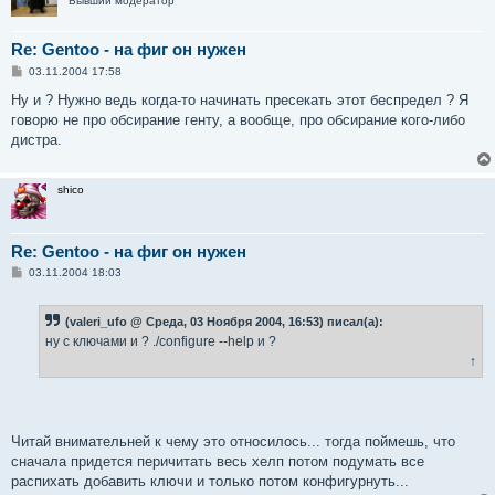
Бывший модератор
Re: Gentoo - на фиг он нужен
С
03.11.2004 17:58
о
о
Ну и ? Нужно ведь когда-то начинать пресекать этот беспредел ? Я
б
говорю не про обсирание генту, а вообще, про обсирание кого-либо
щ
е
дистра.
н
и
е
shico
Re: Gentoo - на фиг он нужен
С
03.11.2004 18:03
о
о
б
(valeri_ufo @ Среда, 03 Ноября 2004, 16:53) писал(а):
щ
е
ну с ключами и ? ./configure --help и ?
н
↑
и
е
Читай внимательней к чему это относилось... тогда поймешь, что
сначала придется перичитать весь хелп потом подумать все
распихать добавить ключи и только потом конфигурнуть...