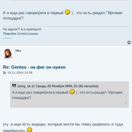
е
А я еще раз говорю(или в первый
) , что есть раздел "Ирговая
площадка"!
Не ждали?! А я приперся!
Помойка Gentoo'шника
-------
Nika
Re: Gentoo - на фиг он нужен
С
03.11.2004 20:39
о
о
б
(serg_sk @ Среда, 03 Ноября 2004, 21:16) писал(а):
щ
е
А я еще раз говорю(или в первый
) , что есть раздел "Ирговая
н
и
площадка"!
е
↑
угу. а еще есть модеры, которые могли бы темку разрезать и туда
перебросить