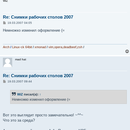
WiZ
Re: Снимки рабочих столов 2007
С
19.03.2007 04:05
о
о
Немножко изменил оформление (=
б
щ
е
н
и
Arch
/
Linux-ck 64bit
/
xmonad
/
vim,opera,deadbeef,zsh
/
е
mad hat
Re: Снимки рабочих столов 2007
С
19.03.2007 09:44
о
о
б
WiZ
писал(а):
↑
щ
е
Немножко изменил оформление (=
н
и
е
Вот это выглядит просто замечательно! ~^^~
Что это за среда?