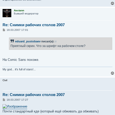
Aectann
Бывший модератор
Re: Снимки рабочих столов 2007
С
18.03.2007 17:01
о
о
б
eduard_pustobaev
писал(а):
↑
щ
е
Приятный скрин. Что за шрифт на рабочем столе?
н
и
е
На Comic Sans похоже.
My god... it's full of stars!...
Civil
Re: Снимки рабочих столов 2007
С
18.03.2007 17:27
о
о
б
Почти стандартный кде (который ещё обживать да обживать)
щ
е