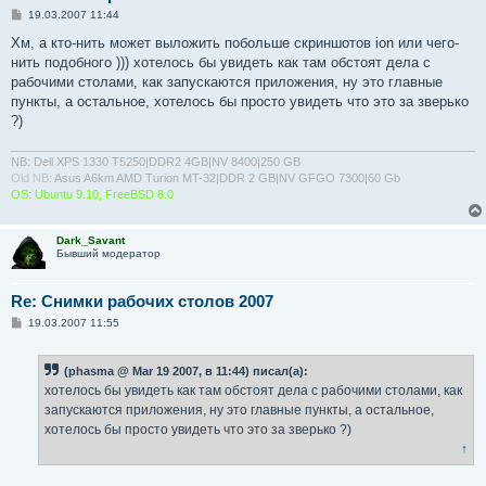
С
19.03.2007 11:44
о
о
Хм, а кто-нить может выложить побольше скриншотов ion или чего-
б
нить подобного ))) хотелось бы увидеть как там обстоят дела с
щ
е
рабочими столами, как запускаются приложения, ну это главные
н
пункты, а остальное, хотелось бы просто увидеть что это за зверько
и
е
?)
NB: Dell XPS 1330 T5250|DDR2 4GB|NV 8400|250 GB
Old NB:
Asus A6km AMD Turion MT-32|DDR 2 GB|NV GFGO 7300|60 Gb
OS: Ubuntu 9.10, FreeBSD 8.0
Dark_Savant
Бывший модератор
Re: Снимки рабочих столов 2007
С
19.03.2007 11:55
о
о
б
(phasma @ Mar 19 2007, в 11:44) писал(а):
щ
е
хотелось бы увидеть как там обстоят дела с рабочими столами, как
н
запускаются приложения, ну это главные пункты, а остальное,
и
е
хотелось бы просто увидеть что это за зверько ?)
↑