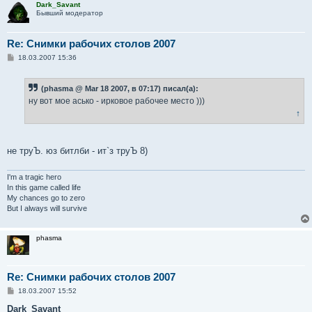
Dark_Savant
Бывший модератор
Re: Снимки рабочих столов 2007
С
18.03.2007 15:36
о
о
б
(phasma @ Mar 18 2007, в 07:17) писал(а):
щ
е
ну вот мое асько - ирковое рабочее место )))
н
↑
и
е
не труЪ. юз битлби - ит`з труЪ 8)
I'm a tragic hero
In this game called life
My chances go to zero
But I always will survive
phasma
Re: Снимки рабочих столов 2007
С
18.03.2007 15:52
о
о
Dark_Savant