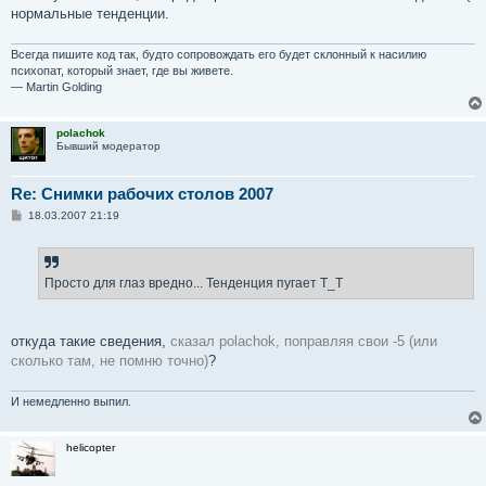
нормальные тенденции.
Всегда пишите код так, будто сопровождать его будет склонный к насилию
психопат, который знает, где вы живете.
— Martin Golding
polachok
Бывший модератор
Re: Снимки рабочих столов 2007
С
18.03.2007 21:19
о
о
б
щ
е
Просто для глаз вредно... Тенденция пугает Т_Т
н
и
е
откуда такие сведения,
сказал polachok, поправляя свои -5 (или
сколько там, не помню точно)
?
И немедленно выпил.
helicopter