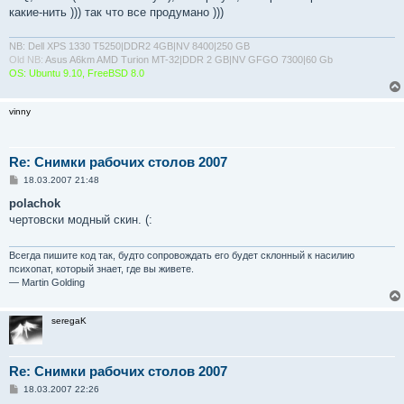
е
какие-нить ))) так что все продумано )))
NB: Dell XPS 1330 T5250|DDR2 4GB|NV 8400|250 GB
Old NB:
Asus A6km AMD Turion MT-32|DDR 2 GB|NV GFGO 7300|60 Gb
OS: Ubuntu 9.10, FreeBSD 8.0
vinny
Re: Снимки рабочих столов 2007
С
18.03.2007 21:48
о
о
polachok
б
чертовски модный скин. (:
щ
е
н
и
Всегда пишите код так, будто сопровождать его будет склонный к насилию
е
психопат, который знает, где вы живете.
— Martin Golding
seregaK
Re: Снимки рабочих столов 2007
С
18.03.2007 22:26
о