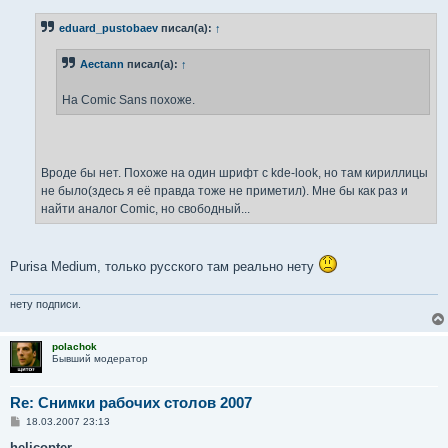
о
б
eduard_pustobaev
писал(а):
↑
щ
е
н
Aectann
писал(а):
↑
и
е
На Comic Sans похоже.
Вроде бы нет. Похоже на один шрифт с kde-look, но там кириллицы
не было(здесь я её правда тоже не приметил). Мне бы как раз и
найти аналог Comic, но свободный...
Purisa Medium, только русского там реально нету
нету подписи.
polachok
Бывший модератор
Re: Снимки рабочих столов 2007
С
18.03.2007 23:13
о
о
helicopter