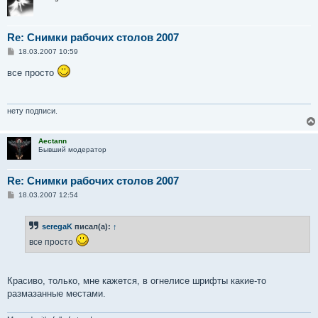
Re: Снимки рабочих столов 2007
С
18.03.2007 10:59
о
о
все просто
б
щ
е
н
и
нету подписи.
е
Aectann
Бывший модератор
Re: Снимки рабочих столов 2007
С
18.03.2007 12:54
о
о
б
seregaK
писал(а):
↑
щ
е
все просто
н
и
е
Красиво, только, мне кажется, в огнелисе шрифты какие-то
размазанные местами.