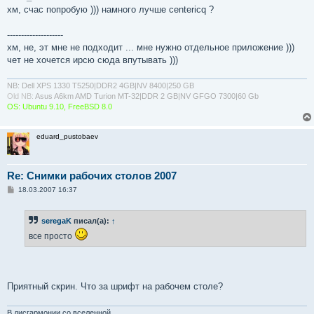
б
хм, счас попробую ))) намного лучше centericq ?
щ
е
н
--------------------
и
е
хм, не, эт мне не подходит ... мне нужно отдельное приложение )))
чет не хочется ирсю сюда впутывать )))
NB: Dell XPS 1330 T5250|DDR2 4GB|NV 8400|250 GB
Old NB:
Asus A6km AMD Turion MT-32|DDR 2 GB|NV GFGO 7300|60 Gb
OS: Ubuntu 9.10, FreeBSD 8.0
eduard_pustobaev
Re: Снимки рабочих столов 2007
С
18.03.2007 16:37
о
о
б
seregaK
писал(а):
↑
щ
е
все просто
н
и
е
Приятный скрин. Что за шрифт на рабочем столе?
В дисгармонии со вселенной.