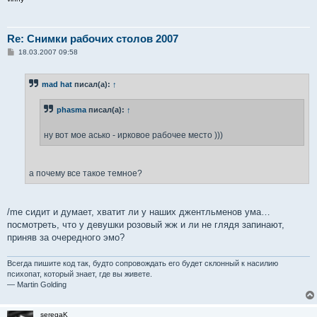
Re: Снимки рабочих столов 2007
С
18.03.2007 09:58
о
о
б
mad hat
писал(а):
↑
щ
е
н
phasma
писал(а):
↑
и
е
ну вот мое асько - ирковое рабочее место )))
а почему все такое темное?
/me сидит и думает, хватит ли у наших джентльменов ума…
посмотреть, что у девушки розовый жж и ли не глядя запинают,
приняв за очередного эмо?
Всегда пишите код так, будто сопровождать его будет склонный к насилию
психопат, который знает, где вы живете.
— Martin Golding
seregaK