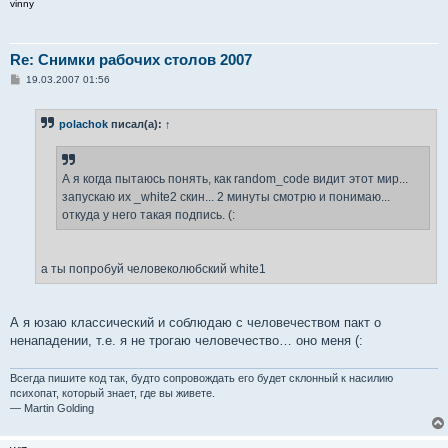
vinny
Re: Снимки рабочих столов 2007
С
19.03.2007 01:56
о
о
б
polachok
писал(а):
↑
щ
е
н
и
е
А я когда пытаюсь понять, как random_code видит этот мир...
запускаю их _white2 скин... 2 минуты смотрю и понимаю...
откуда у него такая подпись. (:
а ты попробуй человеколюбский white1
А я юзаю классический и соблюдаю с человечеством пакт о
ненападении, т.е. я не трогаю человечество… оно меня (:
Всегда пишите код так, будто сопровождать его будет склонный к насилию
психопат, который знает, где вы живете.
— Martin Golding