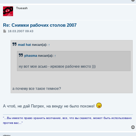
Trueash
Re: Снимки рабочих столов 2007
С
18.03.2007 09:43
о
о
б
mad hat
писал(а):
↑
щ
е
н
phasma
писал(а):
↑
и
е
ну вот мое асько - ирковое рабочее место )))
а почему все такое темное?
А чтоб, не дай Патрех, на венду не было похоже!
"...Вы имеете право хранить молчание, все, что вы скажете, может быть использовано
против вас..."
vinny