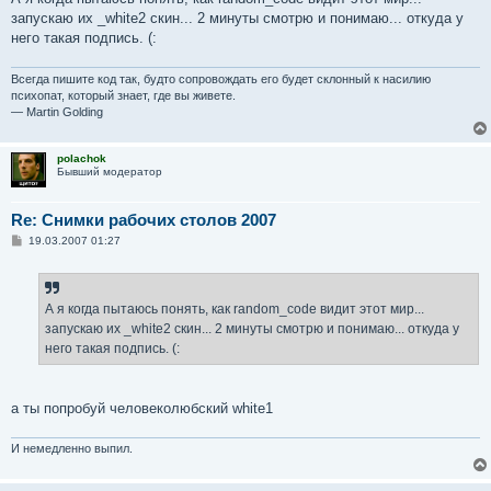
запускаю их _white2 скин... 2 минуты смотрю и понимаю... откуда у
него такая подпись. (:
Всегда пишите код так, будто сопровождать его будет склонный к насилию
психопат, который знает, где вы живете.
— Martin Golding
polachok
Бывший модератор
Re: Снимки рабочих столов 2007
С
19.03.2007 01:27
о
о
б
щ
е
А я когда пытаюсь понять, как random_code видит этот мир...
н
запускаю их _white2 скин... 2 минуты смотрю и понимаю... откуда у
и
е
него такая подпись. (:
а ты попробуй человеколюбский white1
И немедленно выпил.