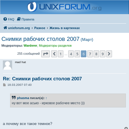
FAQ
Правила
unixforum.org
Разное
Жизнь в картинках
Снимки рабочих столов 2007
(Март)
Модераторы:
Warderer
,
Модераторы разделов
Страница
6
из
9
1
4
5
6
7
8
9
Пред.
След.
255 сообщений
…
mad hat
Re: Снимки рабочих столов 2007
С
18.03.2007 07:40
о
о
б
phasma
писал(а):
↑
щ
е
ну вот мое асько - ирковое рабочее место )))
н
и
е
а почему все такое темное?