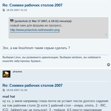
Re: Снимки рабочих столов 2007
С
18.03.2007 21:21
о
о
б
(polachok @ Mar 17 2007, в 19:11) писал(а):
щ
е
новый скин для форума ин прогресс..
н
http://www.polachok.net/newskin.png
и
е
↑
Эээ, а как linuxforum таким серым сделать ?
Выбирая Linux, вы развиваете цивилизацию. Выбирая windows, вы набиваете
кошелёк забугорному буржую...
phasma
Re: Снимки рабочих столов 2007
С
18.03.2007 21:34
о
о
mad hat
б
ну хз, у меня например глаза почти не устают после долгого сидения
щ
е
на том рабочем столе ))) хотя 1 рабочий стол - опера, xmms, 2 - IRC,
н
ICQ, Jabber(счас не пользую), 3 - mplayer, 4-5 просто приложения
и