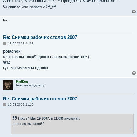
А вот так у моей мамы...~^_^~ Правда я к KDE не привыкла...
Странная она какая-то @_@
fixx
Re: Снимки рабочих столов 2007
С
19.03.2007 11:09
о
о
polachok
б
а что за вм такой? дюже панелька нравится=)
щ
е
WiZ
н
гут. минимализм однако
и
е
MadDog
Бывший модератор
Re: Снимки рабочих столов 2007
С
19.03.2007 11:19
о
о
б
(fixx @ Mar 19 2007, в 11:09) писал(а):
щ
е
а что за вм такой?
н
↑
и
е