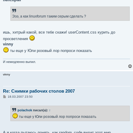
б
щ
е
н
Эээ, а как linuxforum таким серым сделать ?
и
е
ишь, хитрый какой, все тебе скажи! userContent.css курить до
просветления
vinny
ты еще у Юли розовый лор попроси показать
И немедленно выпил.
vinny
Re: Снимки рабочих столов 2007
С
18.03.2007 23:50
о
о
б
polachok
писал(а):
↑
щ
е
ты еще у Юли розовый лор попроси показать
н
и
е
А я когда пытаюсь понять, как random_code видит этот мир...