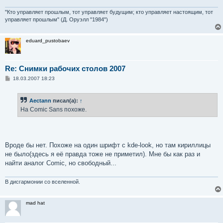
н
и
"Кто управляет прошлым, тот управляет будущим; кто управляет настоящим, тот
е
управляет прошлым" (Д. Оруэлл "1984")
eduard_pustobaev
Re: Снимки рабочих столов 2007
С
18.03.2007 18:23
о
о
б
Aectann
писал(а):
↑
щ
е
На Comic Sans похоже.
н
и
е
Вроде бы нет. Похоже на один шрифт с kde-look, но там кириллицы
не было(здесь я её правда тоже не приметил). Мне бы как раз и
найти аналог Comic, но свободный...
В дисгармонии со вселенной.
mad hat