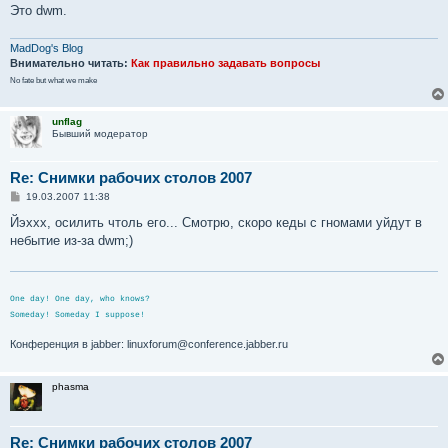
Это dwm.
MadDog's Blog
Внимательно читать:
Как правильно задавать вопросы
No fate but what we make
unflag
Бывший модератор
Re: Снимки рабочих столов 2007
С
19.03.2007 11:38
о
о
Йэххх, осилить чтоль его... Смотрю, скоро кеды с гномами уйдут в
б
небытие из-за dwm;)
щ
е
н
и
е
One day! One day, who knows?
Someday! Someday I suppose!
Конференция в jabber: linuxforum@conference.jabber.ru
phasma
Re: Снимки рабочих столов 2007