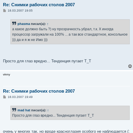
Re: Снимки рабочих столов 2007
С
18.03.2007 19:05
о
о
б
phasma
писал(а):
↑
щ
е
а какое должно быть ?) ну прозрачность убрал, т.к. X иногда
н
процессор загружали на 100% ... а так все стандартное, консольное
и
е
))) да и я ж не Имо )))
Просто для глаз вредно... Тенденция пугает Т_Т
vinny
Re: Снимки рабочих столов 2007
С
18.03.2007 19:49
о
о
б
mad hat
писал(а):
↑
щ
е
Просто для глаз вредно... Тенденция пугает Т_Т
н
и
е
очень у многих так, но вроде красноглазия особого не наблюдается (: