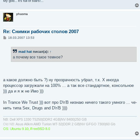
My god... it's full of stars!...
phasma
Re: Снимки рабочих столов 2007
С
18.03.2007 13:53
о
о
б
mad hat
писал(а):
↑
щ
е
а почему все такое темное?
н
и
е
а какое должно быть ?) ну прозрачность убрал, т.к. X иногда
процессор загружали на 100% ... а так все стандартное, консольное
))) да и я ж не Имо )))
In Trance We Trust ))) вот про D'n'B низнаю ничего такого умного ... че-
нить типа Sex, Drugs and D'n'B ))))
NB: Dell XPS 1330 T5250|DDR2 4GB|NV 8400|250 GB
Old NB:
Asus A6km AMD Turion MT-32|DDR 2 GB|NV GFGO 7300|60 Gb
OS: Ubuntu 9.10, FreeBSD 8.0