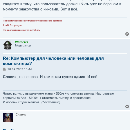
н
сводится к тому, что пользователь должен быть уже не бараном к
и
е
моменту знакомства с никсами. Вот и всё.
Познание бесконечности требует бесконечного времени.
А. и Б. Стругацкие
Понедельник начинается в субботу
Warderer
Модератор
Re: Компьютер для человека или человек для
компьютера?
С
28.09.2007 13:44
о
о
Славик
, ты не прав. И там и там нужен админ. И всё.
б
щ
е
н
и
Читаю вслух с выражением маны - $50/ч + стоимость звонка. Настраиваю
е
сервисы за Вас - $100/ч + стоимость выезда и проживания.
И восемь строк матом...(бесплатно)
Славик