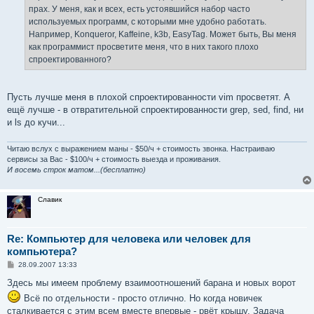
е
прах. У меня, как и всех, есть устоявшийся набор часто
используемых программ, с которыми мне удобно работать.
Например, Konqueror, Kaffeine, k3b, EasyTag. Может быть, Вы меня
как программист просветите меня, что в них такого плохо
спроектированного?
Пусть лучше меня в плохой спроектированности vim просветят. А
ещё лучше - в отвратительной спроектированности grep, sed, find, ни
и ls до кучи...
Читаю вслух с выражением маны - $50/ч + стоимость звонка. Настраиваю
сервисы за Вас - $100/ч + стоимость выезда и проживания.
И восемь строк матом...(бесплатно)
Славик
Re: Компьютер для человека или человек для
компьютера?
С
28.09.2007 13:33
о
о
Здесь мы имеем проблему взаимоотношений барана и новых ворот
б
Всё по отдельности - просто отлично. Но когда новичек
щ
е
сталкивается с этим всем вместе впервые - рвёт крышу. Задача