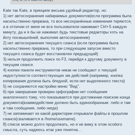
Kate так Kate, в принципе весьма удобный редактор, но:
1) нет автосохранения набираемых документов(если программа была
насильственно прервана, то все несохранённые изменения теряются,
а в отличии от меня не все пользователи нажимают Ctrl+S каждую
минуту, да и я бы не нажимал будь текстовые редакторы хоть на
йоту посмышлёней, выполняя автосохранение)
2) нет автосохранения текущего сеанса (если программа была
насильственно прервана, то при следующем запуске вместо
текущего сеанса будет восстановлен предыдущий)
3) нельзя продолжить поиск по F3, перейдя к другому документу в
текущем сеансе.
4) кнопки панели инструментов никак не сообщают о текущей
недоступности соответствующих им действий (например, кнопка
копирования должна быть бледной, если нет выделенного текста)
5) не сохраняются настройки меню "Вид".
6) при завершении проверки орфографии нет сообщения
аналогичного тому, что показывается при достижении поиском конца
документа(взаимодействие должно быть единообразным: либо и там
и там сообщения, либо нигде)
7) не запоминает из какой директории открывали файлы в прошлом
сеансе(сваливается в /home/username).
8) список можно долго продолжать, но я не вижу в этом особого
смысла, суть надеюсь итак уже понятна...