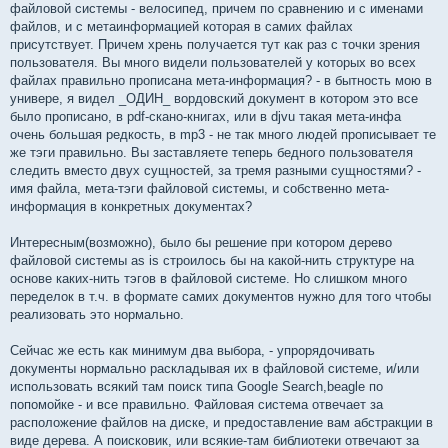
файловой системы - велосипед, причем по сравнению и с именами
файлов, и с метаинформацией которая в самих файлах
присутствует. Причем хрень получается тут как раз с точки зрения
пользователя. Вы много видели пользователей у которых во всех
файлах правильно прописана мета-информация? - в бытность мою в
универе, я видел _ОДИН_ вордовский документ в котором это все
было прописано, в pdf-скано-книгах, или в djvu такая мета-инфа
очень большая редкость, в mp3 - не так много людей прописывает те
же тэги правильно. Вы заставляете теперь бедного пользователя
следить вместо двух сущностей, за тремя разными сущностями? -
имя файла, мета-тэги файловой системы, и собственно мета-
информация в конкретных документах?
Интересным(возможно), было бы решение при котором дерево
файловой системы as is строилось бы на какой-нить структуре на
основе каких-нить тэгов в файловой системе. Но слишком много
переделок в т.ч. в формате самих документов нужно для того чтобы
реализовать это нормально.
Сейчас же есть как минимум два выбора, - упрорядочивать
документы нормально раскладывая их в файловой системе, и/или
использовать всякий там поиск типа Google Search,beagle по
попомойке - и все правильно. Файловая система отвечает за
расположение файлов на диске, и предоставление вам абстракции в
виде дерева. А поисковик, или всякие-там библиотеки отвечают за