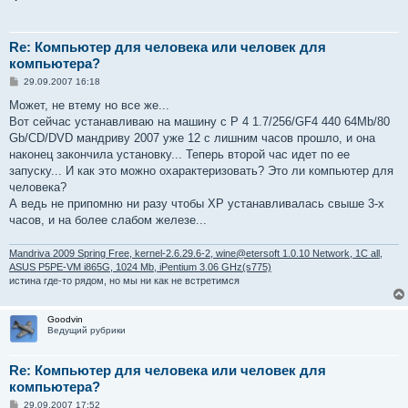
Re: Компьютер для человека или человек для
компьютера?
С
29.09.2007 16:18
о
о
Может, не втему но все же...
б
Вот сейчас устанавливаю на машину с P 4 1.7/256/GF4 440 64Mb/80
щ
е
Gb/CD/DVD мандриву 2007 уже 12 с лишним часов прошло, и она
н
наконец закончила установку... Теперь второй час идет по ее
и
е
запуску... И как это можно охарактеризовать? Это ли компьютер для
человека?
А ведь не припомню ни разу чтобы XP устанавливалась свыше 3-х
часов, и на более слабом железе...
Mandriva 2009 Spring Free, kernel-2.6.29.6-2, wine@etersoft 1.0.10 Network, 1C all,
ASUS P5PE-VM i865G, 1024 Mb, iPentium 3.06 GHz(s775)
истина где-то рядом, но мы ни как не встретимся
Goodvin
Ведущий рубрики
Re: Компьютер для человека или человек для
компьютера?
С
29.09.2007 17:52