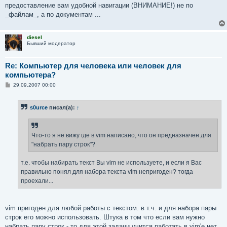
предоставление вам удобной навигации (ВНИМАНИЕ!) не по
_файлам_, а по документам ...
diesel
Бывший модератор
Re: Компьютер для человека или человек для
компьютера?
С
29.09.2007 00:00
о
о
б
s0urce
писал(а):
↑
щ
е
н
и
е
Что-то я не вижу где в vim написано, что он предназначен для
"набрать пару строк"?
т.е. чтобы набирать текст Вы vim не используете, и если я Вас
правильно понял для набора текста vim непригоден? тогда
проехали...
vim пригоден для любой работы с текстом. в т.ч. и для набора пары
строк его можно использовать. Штука в том что если вам нужно
набрать пару строк - то для этой задачи учится работать в vim'е нет