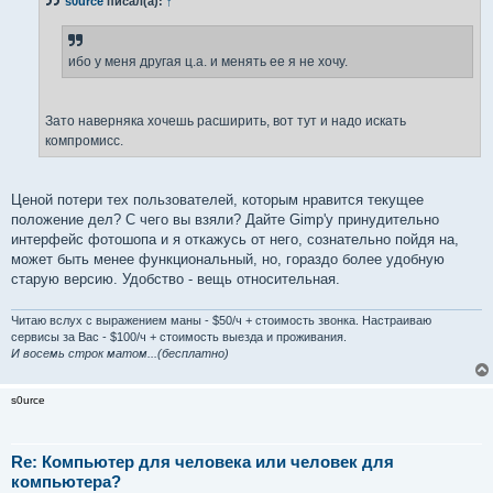
s0urce
писал(а):
↑
ибо у меня другая ц.а. и менять ее я не хочу.
Зато наверняка хочешь расширить, вот тут и надо искать
компромисс.
Ценой потери тех пользователей, которым нравится текущее
положение дел? С чего вы взяли? Дайте Gimp'у принудительно
интерфейс фотошопа и я откажусь от него, сознательно пойдя на,
может быть менее функциональный, но, гораздо более удобную
старую версию. Удобство - вещь относительная.
Читаю вслух с выражением маны - $50/ч + стоимость звонка. Настраиваю
сервисы за Вас - $100/ч + стоимость выезда и проживания.
И восемь строк матом...(бесплатно)
s0urce
Re: Компьютер для человека или человек для
компьютера?