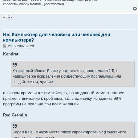
И восемь строк матом...(бесплатно)
s0urce
Re: Компьютер для человека или человек для
компьютера?
С
28.09.2007 20:28
о
о
Kondrat
б
щ
е
н
Уважаемый s0urce, Вы же у нас, кажется, программист? Так
и
е
напишите же исправления к существующим программам, или
создайте свои, лучшие.
в скором времени я этим займусь, но на данный момент важнее
привлечь внимание к проблеме, т.к. в одиночку исправить 99%
программ не реально при всём желании...
Red Gremlin
Берем Kate - в каком месте плохо спроектировано? (Подскажите
плз, а то я сам не вижу).