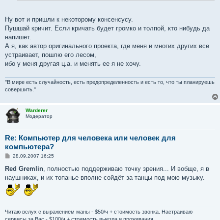
е
Ну вот и пришли к некоторому консенсусу.
Пушшай кричит. Если кричать будет громко и толпой, кто нибудь да
напишет.
А я, как автор оригинального проекта, где меня и многих других все
устраивает, пошлю его лесом,
ибо у меня другая ц.а. и менять ее я не хочу.
"В мире есть случайность, есть предопределенность и есть то, что ты планируешь
совершить."
Warderer
Модератор
Re: Компьютер для человека или человек для
компьютера?
С
28.09.2007 16:25
о
о
Red Gremlin
, полностью поддерживаю точку зрения... И вобще, я в
б
наушниках, и их топанье вполне сойдёт за танцы под мою музыку.
щ
е
н
и
е
Читаю вслух с выражением маны - $50/ч + стоимость звонка. Настраиваю
сервисы за Вас - $100/ч + стоимость выезда и проживания.