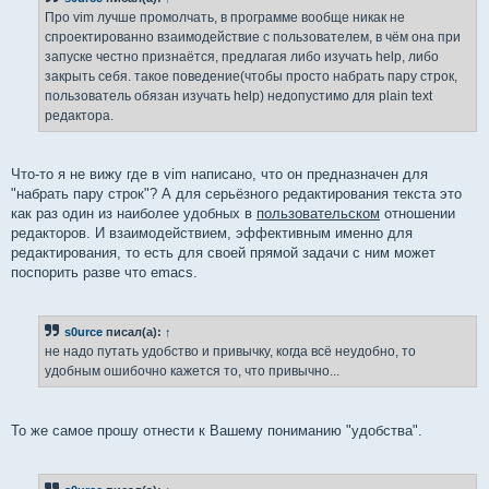
е
Про vim лучше промолчать, в программе вообще никак не
н
спроектированно взаимодействие с пользователем, в чём она при
и
е
запуске честно признаётся, предлагая либо изучать help, либо
закрыть себя. такое поведение(чтобы просто набрать пару строк,
пользователь обязан изучать help) недопустимо для plain text
редактора.
Что-то я не вижу где в vim написано, что он предназначен для
"набрать пару строк"? А для серьёзного редактирования текста это
как раз один из наиболее удобных в
пользовательском
отношении
редакторов. И взаимодействием, эффективным именно для
редактирования, то есть для своей прямой задачи с ним может
поспорить разве что emacs.
s0urce
писал(а):
↑
не надо путать удобство и привычку, когда всё неудобно, то
удобным ошибочно кажется то, что привычно...
То же самое прошу отнести к Вашему пониманию "удобства".