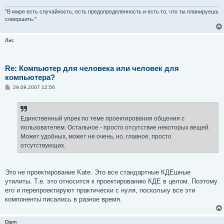
"В мире есть случайность, есть предопределенность и есть то, что ты планируешь
совершить."
Лис
Re: Компьютер для человека или человек для
компьютера?
С
29.09.2007 12:56
о
о
б
щ
е
Единственный упрек по теме проектирования общения с
н
пользователем. Остальное - просто отсутствие некоторых вещей.
и
е
Может удобных, может не очень, но, главное, просто
отсутствующих.
Это не проектирование Kate. Это все стандартные КДЕшные
утилиты. Т.е. это относится к проектированию КДЕ в целом. Поэтому
его и перепроектируют практически с нуля, поскольку все эти
компоненты писались в разное время.
Djam