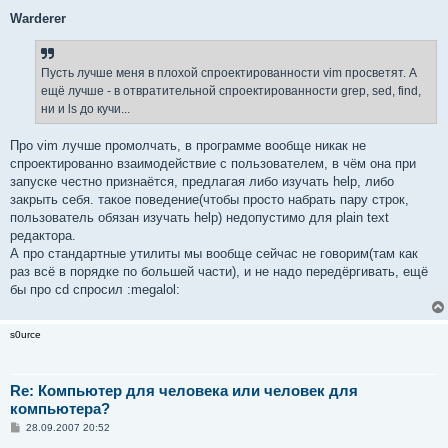
Warderer
Пусть лучше меня в плохой спроектированности vim просветят. А
ещё лучше - в отвратительной спроектированности grep, sed, find,
ни и ls до кучи...
Про vim лучше промолчать, в программе вообще никак не
спроектированно взаимодействие с пользователем, в чём она при
запуске честно признаётся, предлагая либо изучать help, либо
закрыть себя. такое поведение(чтобы просто набрать пару строк,
пользователь обязан изучать help) недопустимо для plain text
редактора.
А про стандартные утилиты мы вообще сейчас не говорим(там как
раз всё в порядке по большей части), и не надо передёргивать, ещё
бы про cd спросил :megalol:
s0urce
Re: Компьютер для человека или человек для
компьютера?
С
28.09.2007 20:52
о