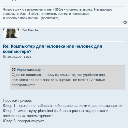
Читаю вслух с выражением маны - $50/ч + стоимость звонка. Настраиваю
сервисы за Вас - $100/ч + стоимость выезда и проживания.
И восемь строк матом...(бесплатно)
Red Gremlin
Re: Компьютер для человека или человек для
компьютера?
С
28.09.2007 14:26
о
о
б
Vityaz
писал(а):
↑
щ
е
Одно не понимаю, почему вы считаете, что удобство для
н
пользователя пользователь оценить не может? А только
и
е
программист?
Простой пример:
Юзер 1: постоянно набирает небольшие записки и распечатывает их
Юзер 2: имеет кучу plain-text файлов в разных кодировках и
постоянно их просматривает
Юзер 3: программирует