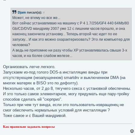
о
о
б
Djam
писал(а):
↑
щ
е
Может, не втему но все же...
н
Вот сейчас устанавливаю на машину с P 4 1.7/256/GF4 440 64Mb/80
и
е
Gb/CD/DVD мандриву 2007 уже 12 с лишним часов прошло, и она
наконец закончила установку... Теперь второй час идет по ее
запуску... И как это можно охарактеризовать? Это ли компьютер для
человека?
А ведь не припомню ни разу чтобы XP устанавливалась свыше 3-х
часов, и на более слабом железе...
Организовать легче легкого.
Запускаем из-под голого DOS-а инсталляцию винды при
отсутствующем (незапущенном) smartdrv и выключенном DMA (на
многих матерях в BISO это по дефолту).
Несколько часов, от 2 до 8, тягучего секса с установкой обеспечены.
И это только самое элементарное, могу придумать еще пару-тройку
способов сделать ей "сюрприз".
Только при чем тут винда, если это пользователь-извращенец не
смог обеспечить нормальных условий для инсталляции ?
Тоже самое и с Вашей мандривой.
Как правильно задавать вопросы