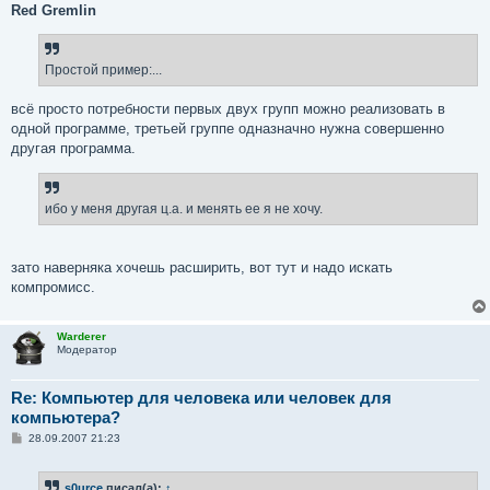
Red Gremlin
Простой пример:...
всё просто потребности первых двух групп можно реализовать в
одной программе, третьей группе одназначно нужна совершенно
другая программа.
ибо у меня другая ц.а. и менять ее я не хочу.
зато наверняка хочешь расширить, вот тут и надо искать
компромисс.
Warderer
Модератор
Re: Компьютер для человека или человек для
компьютера?
С
28.09.2007 21:23
о
о
б
s0urce
писал(а):
↑
щ