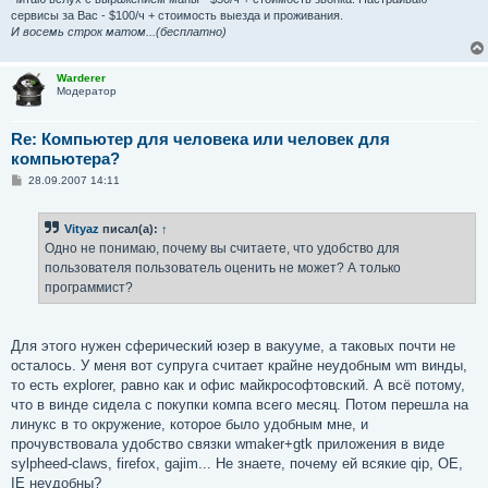
сервисы за Вас - $100/ч + стоимость выезда и проживания.
И восемь строк матом...(бесплатно)
Warderer
Модератор
Re: Компьютер для человека или человек для
компьютера?
С
28.09.2007 14:11
о
о
б
Vityaz
писал(а):
↑
щ
е
Одно не понимаю, почему вы считаете, что удобство для
н
пользователя пользователь оценить не может? А только
и
е
программист?
Для этого нужен сферический юзер в вакууме, а таковых почти не
осталось. У меня вот супруга считает крайне неудобным wm винды,
то есть explorer, равно как и офис майкрософтовский. А всё потому,
что в винде сидела с покупки компа всего месяц. Потом перешла на
линукс в то окружение, которое было удобным мне, и
прочувствовала удобство связки wmaker+gtk приложения в виде
sylpheed-claws, firefox, gajim... Не знаете, почему ей всякие qip, OE,
IE неудобны?