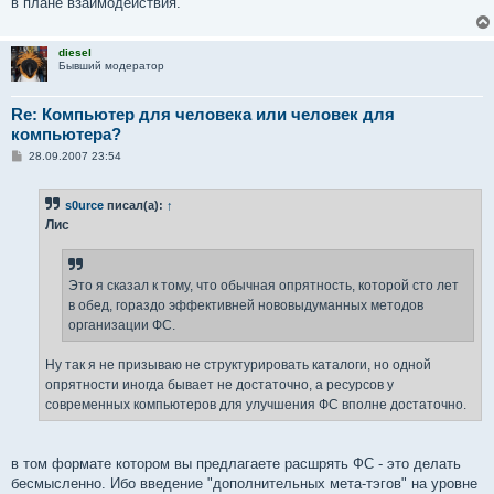
в плане взаимодействия.
diesel
Бывший модератор
Re: Компьютер для человека или человек для
компьютера?
С
28.09.2007 23:54
о
о
б
s0urce
писал(а):
↑
щ
е
Лис
н
и
е
Это я сказал к тому, что обычная опрятность, которой сто лет
в обед, гораздо эффективней нововыдуманных методов
организации ФС.
Ну так я не призываю не структурировать каталоги, но одной
опрятности иногда бывает не достаточно, а ресурсов у
современных компьютеров для улучшения ФС вполне достаточно.
в том формате котором вы предлагаете расшрять ФС - это делать
бесмысленно. Ибо введение "дополнительных мета-тэгов" на уровне