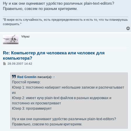
Ну и как они оценивают удобство различных plain-text-editors?
Правильно, совсем по разным критериям.
"В мире есть случайность, есть предопределенность и есть то, что ты планируешь
совершить."
Vityaz
Re: Компьютер для человека или человек для
компьютера?
С
28.09.2007 14:42
о
о
б
Red Gremlin
писал(а):
↑
щ
е
Простой пример:
н
Юзер 1: постоянно набирает небольшие записки и распечатывает
и
е
их
Юзер 2: имеет кучу plain-text файлов в разных кодировках и
постоянно их просматривает
Юзер 3: программирует
Ну и как они оценивают удобство различных plain-text-editors?
Правильно, совсем по разным критериям.