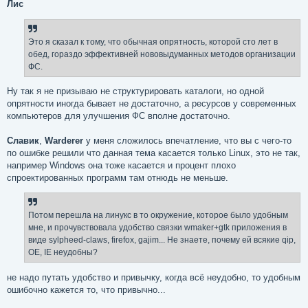
о
Лис
б
щ
е
н
Это я сказал к тому, что обычная опрятность, которой сто лет в
и
е
обед, гораздо эффективней нововыдуманных методов организации
ФС.
Ну так я не призываю не структурировать каталоги, но одной
опрятности иногда бывает не достаточно, а ресурсов у современных
компьютеров для улучшения ФС вполне достаточно.
Славик
,
Warderer
у меня сложилось впечатление, что вы с чего-то
по ошибке решили что данная тема касается только Linux, это не так,
например Windows она тоже касается и процент плохо
спроектированных программ там отнюдь не меньше.
Потом перешла на линукс в то окружение, которое было удобным
мне, и прочувствовала удобство связки wmaker+gtk приложения в
виде sylpheed-claws, firefox, gajim... Не знаете, почему ей всякие qip,
OE, IE неудобны?
не надо путать удобство и привычку, когда всё неудобно, то удобным
ошибочно кажется то, что привычно...