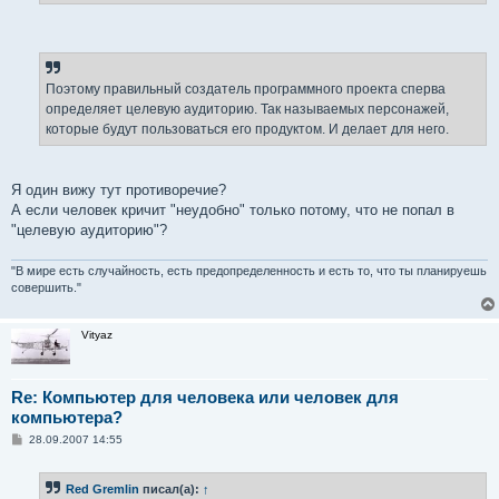
Поэтому правильный создатель программного проекта сперва
определяет целевую аудиторию. Так называемых персонажей,
которые будут пользоваться его продуктом. И делает для него.
Я один вижу тут противоречие?
А если человек кричит "неудобно" только потому, что не попал в
"целевую аудиторию"?
"В мире есть случайность, есть предопределенность и есть то, что ты планируешь
совершить."
Vityaz
Re: Компьютер для человека или человек для
компьютера?
С
28.09.2007 14:55
о
о
б
Red Gremlin
писал(а):
↑
щ