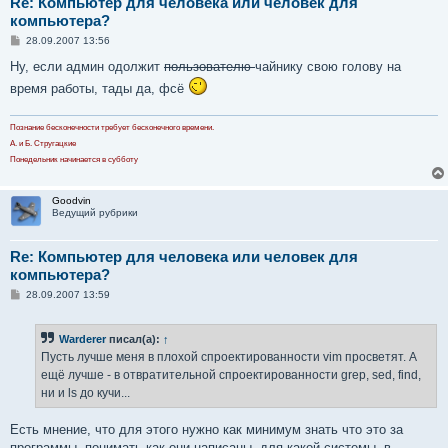
Re: Компьютер для человека или человек для
компьютера?
С
28.09.2007 13:56
о
о
Ну, если админ одолжит
пользователю
чайнику свою голову на
б
время работы, тады да, фсё
щ
е
н
и
Познание бесконечности требует бесконечного времени.
е
А. и Б. Стругацкие
Понедельник начинается в субботу
Goodvin
Ведущий рубрики
Re: Компьютер для человека или человек для
компьютера?
С
28.09.2007 13:59
о
о
б
Warderer
писал(а):
↑
щ
е
Пусть лучше меня в плохой спроектированности vim просветят. А
н
ещё лучше - в отвратительной спроектированности grep, sed, find,
и
е
ни и ls до кучи...
Есть мнение, что для этого нужно как минимум знать что это за
программы, понимать как они написаны, для какой системы, в