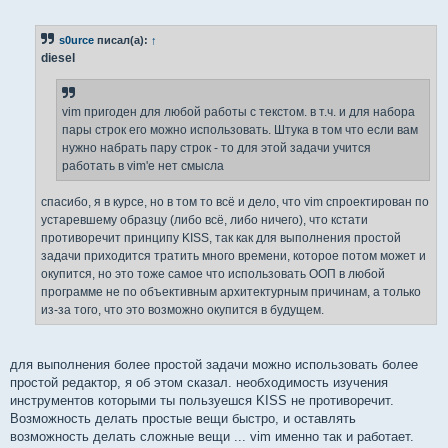
о
о
б
s0urce
писал(а):
↑
щ
е
diesel
н
и
е
vim пригоден для любой работы с текстом. в т.ч. и для набора
пары строк его можно использовать. Штука в том что если вам
нужно набрать пару строк - то для этой задачи учится
работать в vim'е нет смысла
спасибо, я в курсе, но в том то всё и дело, что vim спроектирован по
устаревшему образцу (либо всё, либо ничего), что кстати
противоречит принципу KISS, так как для выполнения простой
задачи приходится тратить много времени, которое потом может и
окупится, но это тоже самое что использовать ООП в любой
программе не по объективным архитектурным причинам, а только
из-за того, что это возможно окупится в будущем.
для выполнения более простой задачи можно использовать более
простой редактор, я об этом сказал. необходимость изучения
инструментов которыми ты пользуешся KISS не противоречит.
Возможность делать простые вещи быстро, и оставлять
возможность делать сложные вещи ... vim именно так и работает.