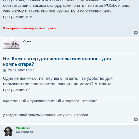
соответствии с какими стандартами, знать что такое POSIX и unix-
way и кому и зачем они оба нужны, ну и собственно быть
программистом.
Как правильно задавать вопросы
Vityaz
Re: Компьютер для человека или человек для
компьютера?
С
28.09.2007 14:01
о
о
Одно не понимаю, почему вы считаете, что удобство для
б
пользователя пользователь оценить не может? А только
щ
е
программист?
н
и
е
единственный интуитивно понятный интерфейс - это соска.
_______________________________
у каждого свой любимый способ наступать на грабли
Warderer
Модератор