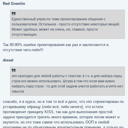
о
Red Gremlin
б
щ
е
н
Единственный упрек по теме проектирования общения с
и
е
пользователем. Остальное - просто отсутствие некоторых вещей.
Может удобных, может не очень, но, главное, просто
отсутствующих.
Так 80-90% ошибок проектирования как раз и заключаются в
отсутствии чего-либо!!!
diesel
vim пригоден для любой работы с текстом. в т.ч. и для набора пары
строк его можно использовать. Штука в том что если вам нужно
набрать пару строк - то для этой задачи учится работать в vim'е нет
смысла
спасибо, я в курсе, но в том то всё и дело, что vim спроектирован по
устаревшему образцу (либо всё, либо ничего), что кстати
противоречит принципу KISS, так как для выполнения простой
задачи приходится тратить много времени, которое потом может и
окупится, но это тоже самое что использовать ООП в любой
программе не по объективным архитектурным причинам, а только из-