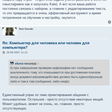
смысла(равно как и запускать Kate). А вот если ваша работа
постоянно связана с набором, а главное с редактированием текста,
то vim превращается в очень эффективный инструмент и время
потраченное на обучение и настройку, окупится.
Red Gremlin
Re: Компьютер для человека или человек для
компьютера?
С
29.09.2007 11:12
о
о
б
s0urce
писал(а):
↑
щ
е
6) при завершении проверки орфографии нет сообщения
н
аналогичного тому, что показывается при достижении поиском
и
е
конца документа(взаимодействие должно быть единообразным:
либо и там и там сообщения, либо нигде)
Единственный упрек по теме проектирования общения с
пользователем. Остальное - просто отсутствие некоторых вещей.
Может удобных, может не очень, но, главное, просто
отсутствующих.