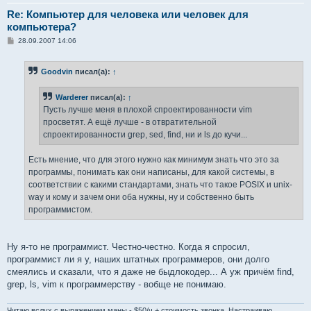
Re: Компьютер для человека или человек для
компьютера?
С
28.09.2007 14:06
о
о
б
Goodvin
писал(а):
↑
щ
е
н
Warderer
писал(а):
↑
и
е
Пусть лучше меня в плохой спроектированности vim
просветят. А ещё лучше - в отвратительной
спроектированности grep, sed, find, ни и ls до кучи...
Есть мнение, что для этого нужно как минимум знать что это за
программы, понимать как они написаны, для какой системы, в
соответствии с какими стандартами, знать что такое POSIX и unix-
way и кому и зачем они оба нужны, ну и собственно быть
программистом.
Ну я-то не программист. Честно-честно. Когда я спросил,
программист ли я у, наших штатных программеров, они долго
смеялись и сказали, что я даже не быдлокодер... А уж причём find,
grep, ls, vim к программерству - вобще не понимаю.
Читаю вслух с выражением маны - $50/ч + стоимость звонка. Настраиваю