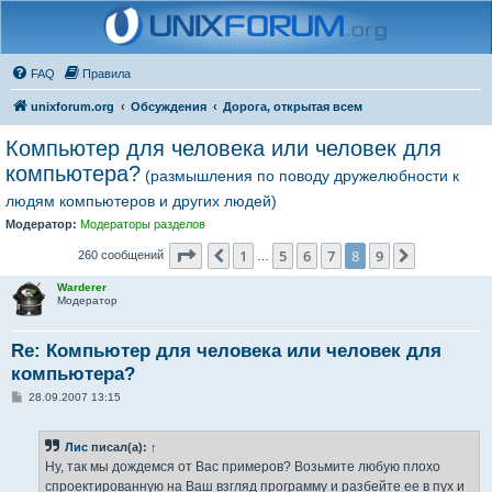
FAQ
Правила
unixforum.org
Обсуждения
Дорога, открытая всем
Компьютер для человека или человек для
компьютера?
(размышления по поводу дружелюбности к
людям компьютеров и других людей)
Модератор:
Модераторы разделов
Страница
8
из
9
1
5
6
7
8
9
Пред.
След.
260 сообщений
…
Warderer
Модератор
Re: Компьютер для человека или человек для
компьютера?
С
28.09.2007 13:15
о
о
б
Лис
писал(а):
↑
щ
е
Ну, так мы дождемся от Вас примеров? Возьмите любую плохо
н
спроектированную на Ваш взгляд программу и разбейте ее в пух и
и