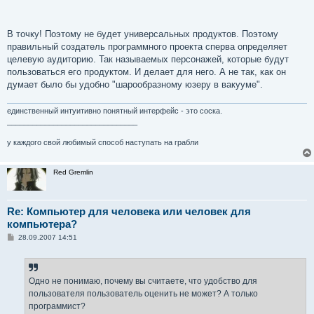
В точку! Поэтому не будет универсальных продуктов. Поэтому
правильный создатель программного проекта сперва определяет
целевую аудиторию. Так называемых персонажей, которые будут
пользоваться его продуктом. И делает для него. А не так, как он
думает было бы удобно "шарообразному юзеру в вакууме".
единственный интуитивно понятный интерфейс - это соска.
_______________________________
у каждого свой любимый способ наступать на грабли
Red Gremlin
Re: Компьютер для человека или человек для
компьютера?
С
28.09.2007 14:51
о
о
б
щ
е
Одно не понимаю, почему вы считаете, что удобство для
н
пользователя пользователь оценить не может? А только
и
е
программист?