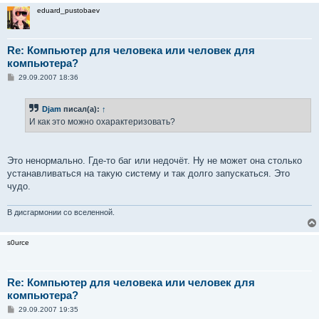
eduard_pustobaev
Re: Компьютер для человека или человек для
компьютера?
С
29.09.2007 18:36
о
о
б
Djam
писал(а):
↑
щ
е
И как это можно охарактеризовать?
н
и
е
Это ненормально. Где-то баг или недочёт. Ну не может она столько
устанавливаться на такую систему и так долго запускаться. Это
чудо.
В дисгармонии со вселенной.
s0urce
Re: Компьютер для человека или человек для
компьютера?
С
29.09.2007 19:35
о