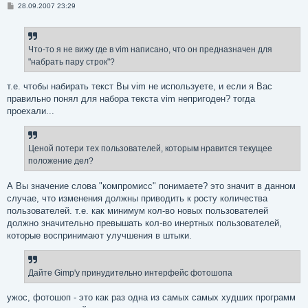
С
28.09.2007 23:29
о
о
б
щ
е
Что-то я не вижу где в vim написано, что он предназначен для
н
"набрать пару строк"?
и
е
т.е. чтобы набирать текст Вы vim не используете, и если я Вас
правильно понял для набора текста vim непригоден? тогда
проехали...
Ценой потери тех пользователей, которым нравится текущее
положение дел?
А Вы значение слова "компромисс" понимаете? это значит в данном
случае, что изменения должны приводить к росту количества
пользователей. т.е. как минимум кол-во новых пользователей
должно значительно превышать кол-во инертных пользователей,
которые воспринимают улучшения в штыки.
Дайте Gimp'у принудительно интерфейс фотошопа
ужос, фотошоп - это как раз одна из самых самых худших программ