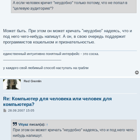
е
А если человек кричит "неудобно" только потому, что не попал в
н
"целевую аудиторию"?
и
е
Может быть. При этом он может кричать "неудобно" надеясь, что и
под него чего-нибудь напишут. А он, в свою очередь поддержит
программистов кошельком и признательностью.
единственный интуитивно понятный интерфейс - это соска.
_______________________________
у каждого свой любимый способ наступать на грабли
Red Gremlin
Re: Компьютер для человека или человек для
компьютера?
С
28.09.2007 15:05
о
о
б
Vityaz
писал(а):
↑
щ
е
При этом он может кричать "неудобно" надеясь, что и под него чего-
н
нибудь напишут.
и