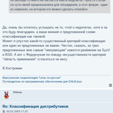
Но вообще-то никто не пытается найти недочеты - просто статья
н
по сути своей предназначена для обсуждения, а этот форум - один
и
е
из немногих, на котором это можно сделать спокойно
Да, очень бы хотелось услышать не то, чтоб о недочетах, хотя и за
это буду благодарен, а ваши мнения о предложенной схеме
классификации как таковой.
Может я упустил какой-то существенный критерий классификации
или один из предложенных не важен. Честно, сказать, из трех
предложенных мне самым "неиграющим" кажется разбиение на SysV
и BSD. А вот с Федорчуком по поводу несущественности критерия
"область применения" сгласиться не могу.
В.Костромин
Виртуальная энциклопедия "Linux по-русски"
Путеводитель по программному обеспечению для GNU/Linux
Shlomo
Re: Классификация дистрибутивов
С
03.02.2005 17:25