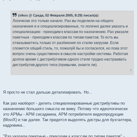
(vikos @ Среда, 02 Февраля 2005, 8:29) писал(а):
Логически это только начало. Раз вы поделили на общего
назначения и и специализированные, то логично далее указать и
специализацию - приходим к классам по назначению. Раз указали
пакетные - приходим к классам по типам пакетов. То есть вы
отказываетесь только от разбиения по стилю загрузки. Если
сложится общий стиль, то, пожалуй бы и согласился, но пока этот
вопрос очень существенен в смысле настройки системы. Работая
долгое время с дистрибутивом одного стиля трудно настраивать
дистрибутив другого типа (привычки, знаете ли).
↑
Я просто не стал дальше детализировать. Но...
Как раз наоборот - делить специализированные дистрибутивы по
назначению большого смысла не вижу. Потому что идеологически
это АРМы - АРМ сисадмина, АРМ потребителя видеопродукции
(MoviX) и так далее. Так придется выделять дистры для бухгалтера,
кадровика...
"Раз указали пакетные - приходим к классам по типам пакетов" -