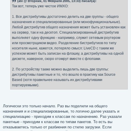
(alv @ Вторник, 01 Февраля 2005, 13:33) писал(а):
Так вот, теперь уже чистое ИМХО:
1. Все дистрибутивы достаточно делить на две группы - общего
назначения и специализированные (или монофункциональные).
Любой дистрибутив общего назначения может быть установлен как
на сервер, так и на десктоп. Специализированный дистрибутив
выполняет одну функцию - например, служит сетевым роутером
или просмотрщиком видео. Разделение бистрибутиов по типу
носителя ныне, кажется, потеряло смысл: LiveCD с таким же
успехом может быть записан на флэшку, а дистрибутивы на одной
дискете, наверное, скоро отомрут вместе с флопами.
2. По устройству также можно выделить лишь две группы:
дистрибутивы пакетные и то, что вошло в практику как Source
Based (хотя правильнее называть их дистрибутивами
портируемыми).
Логически это только начало. Раз вы поделили на общего
назначения и и специализированные, то логично далее указать и
специализацию - приходим к классам по назначению. Раз указали
пакетные - приходим к классам по типам пакетов. То есть вы
отказываетесь только от разбиения по стилю загрузки. Если