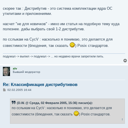
скорее так : Дистрибутив - это система комплектации ядра ОС
утилитами и приложениями.
насчет "не для новичков" - имхо им статья на подобную тему куда
полезнее. дабы выбрать свой 1-2 дистрибутив.
по сслыкам на СусV : насколько я понимаю, это делается для
совестимости (блюдения, так сказать
) Posix стандартов.
подумал -> выпил -> подумал -> ... но недавно врачи запретили пить.
alv
Бывший модератор
Re: Классификация дистрибутивов
С
02.02.2005 16:44
о
о
б
(D.W. @ Среда, 02 Февраля 2005, 15:36) писал(а):
щ
е
по сслыкам на СусV : насколько я понимаю, это делается для
н
и
совестимости (блюдения, так сказать
) Posix стандартов.
е
↑