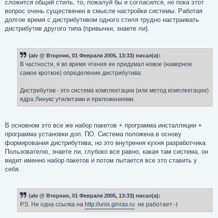
сложится общий стиль, то, пожалуй бы и согласился, но пока этот
вопрос очень существенен в смысле настройки системы. Работая
долгое время с дистрибутивом одного стиля трудно настраивать
дистрибутив другого типа (привычки, знаете ли).
(alv @ Вторник, 01 Февраля 2005, 13:33) писал(а):
В частности, я во время чтения ее придумал новое (наверное
самое кроткое) определение дистрибутива:
Дистрибутив - это система комплектации (или метод комплектации)
ядра Линукс утилитами и приложениями.
В основном это все же набор пакетов + программа инсталляции +
программа установки доп. ПО. Система положена в основу
формирования дистрибутива, но это внутрення кухня разработчика.
Пользователю, знаете ли, глубоко все равно, какая там система, он
видит именно набор пакетов и потом пытается все это ставить у
себя.
(alv @ Вторник, 01 Февраля 2005, 13:33) писал(а):
P.S. Ни одна ссылка на
http://unix.ginras.ru
не работает:-)