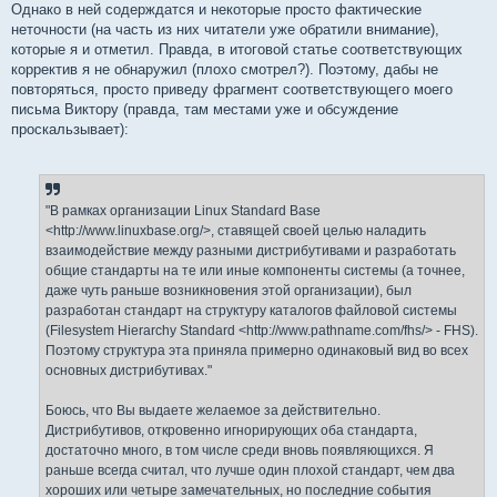
е
Однако в ней содерждатся и некоторые просто фактические
н
неточности (на часть из них читатели уже обратили внимание),
и
е
которые я и отметил. Правда, в итоговой статье соответствующих
корректив я не обнаружил (плохо смотрел?). Поэтому, дабы не
повторяться, просто приведу фрагмент соответствующего моего
письма Виктору (правда, там местами уже и обсуждение
проскальзывает):
"В рамках организации Linux Standard Base
<http://www.linuxbase.org/>, ставящей своей целью наладить
взаимодействие между разными дистрибутивами и разработать
общие стандарты на те или иные компоненты системы (а точнее,
даже чуть раньше возникновения этой организации), был
разработан стандарт на структуру каталогов файловой системы
(Filesystem Hierarchy Standard <http://www.pathname.com/fhs/> - FHS).
Поэтому структура эта приняла примерно одинаковый вид во всех
основных дистрибутивах."
Боюсь, что Вы выдаете желаемое за действительно.
Дистрибутивов, откровенно игнорирующих оба стандарта,
достаточно много, в том числе среди вновь появляющихся. Я
раньше всегда считал, что лучше один плохой стандарт, чем два
хороших или четыре замечательных, но последние события