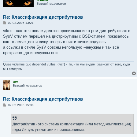
Бывший модератор
Re: Классификация дистрибутивов
С
02.02.2005 13:21
о
о
vikos - как то я после долгого просижывание в рпм-дистрибутивах с
б
SysV стилем перешёл на дистрибутивы с BSD-стилем ,показалось
щ
е
как то легче ,вот и сижу теперь в них и жизни радуюсь
н
а ссылки в стиле SysV совсем непользую -ненужны и так всё
и
е
прекрасно ,да и ненужны они
Quae videmus quo dependet vultus. (лат) - То, что мы видим, зависит от того, куда
мы смотрим.
DW
Бывший модератор
Re: Классификация дистрибутивов
С
02.02.2005 15:36
о
о
б
щ
е
Дистрибутив - это система комплектации (или метод комплектации)
н
ядра Линукс утилитами и приложениями.
и
е