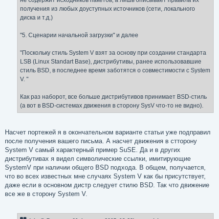
не содержит исходников пакетов, а лишь описывает правила их
получения из любых доуступных источников (сети, локального
диска и т.д.)
"5. Сценарии начальной загрузки" и далее
"Поскольку стиль System V взят за основу при создании стандарта
LSB (Linux Standart Base), дистрибутивы, ранее использовавшие
стиль BSD, в последнее время заботятся о совместимости с System
V. "
Как раз наборот, все больше дистрибутивов принимает BSD-стиль
(а вот в BSD-системах движения в сторону SysV что-то не видно).
Насчет портежей я в окончательном варианте статьи уже подправил
после получения вашего письма. А насчет движения в стторону
System V самый характерный пример SuSE. Да и в других
дистрибутивах я видел символические ссылки, имитирующие
SystemV при наличии общего BSD подхода. В общем, получается,
что во всех известных мне случаях System V как бы присутствует,
даже если в основном дистр следует стилю BSD. Так что движение
все же в сторону System V.