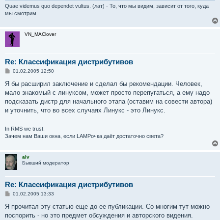
Quae videmus quo dependet vultus. (лат) - То, что мы видим, зависит от того, куда
мы смотрим.
VN_MAClover
Re: Классификация дистрибутивов
С
01.02.2005 12:50
о
о
Я бы расширил заключение и сделал бы рекомендации. Человек,
б
мало знакомый с линуксом, может просто перепугаться, а ему надо
щ
е
подсказать дистр для начального этапа (оставим на совести автора)
н
и уточнить, что во всех случаях Линукс - это Линукс.
и
е
In RMS we trust.
Зачем нам Ваши окна, если LAMPочка даёт достаточно света?
alv
Бывший модератор
Re: Классификация дистрибутивов
С
01.02.2005 13:33
о
о
Я прочитал эту статью еще до ее публикации. Со многим тут можно
б
поспорить - но это предмет обсуждения и авторского видения.
щ