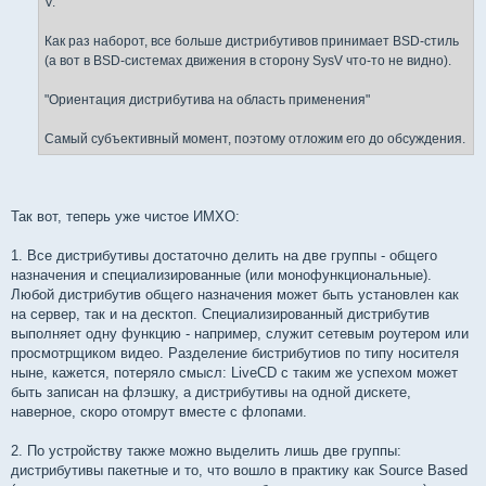
V. "
Как раз наборот, все больше дистрибутивов принимает BSD-стиль
(а вот в BSD-системах движения в сторону SysV что-то не видно).
"Ориентация дистрибутива на область применения"
Самый субъективный момент, поэтому отложим его до обсуждения.
Так вот, теперь уже чистое ИМХО:
1. Все дистрибутивы достаточно делить на две группы - общего
назначения и специализированные (или монофункциональные).
Любой дистрибутив общего назначения может быть установлен как
на сервер, так и на десктоп. Специализированный дистрибутив
выполняет одну функцию - например, служит сетевым роутером или
просмотрщиком видео. Разделение бистрибутиов по типу носителя
ныне, кажется, потеряло смысл: LiveCD с таким же успехом может
быть записан на флэшку, а дистрибутивы на одной дискете,
наверное, скоро отомрут вместе с флопами.
2. По устройству также можно выделить лишь две группы:
дистрибутивы пакетные и то, что вошло в практику как Source Based