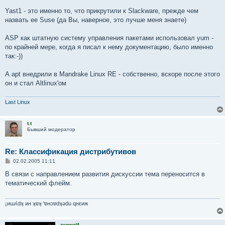
Yast1 - это именно то, что прикрутили к Slackware, прежде чем
назвать ее Suse (да Вы, наверное, это лучше меня знаете)
ASP как штатную систему управления пакетами использовал yum -
по крайней мере, когда я писал к нему документацию, было именно
так:-))
А apt внедрили в Mandrake Linux RE - собственно, вскоре после этого
он и стал Altlinux'ом
Last Linux
t.t
Бывший модератор
Re: Классификация дистрибутивов
С
02.02.2005 11:11
о
о
В связи с направлением развития дискуссии тема переносится в
б
тематический флейм.
щ
е
н
и
¡иɯʎdʞ ин ʞɐʞ 'ɐнɔɐdʞǝdu qнεиж
е
zenwolf