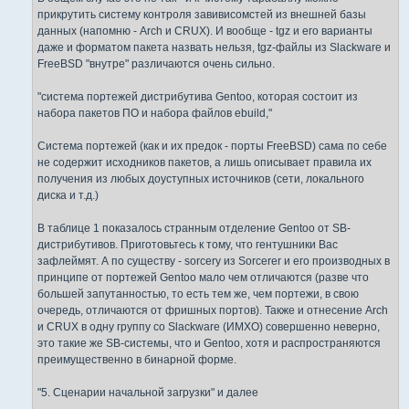
прикрутить систему контроля завивисомстей из внешней базы
данных (напомню - Arch и CRUX). И вообще - tgz и его варианты
даже и форматом пакета назвать нельзя, tgz-файлы из Slackware и
FreeBSD "внутре" различаются очень сильно.
"система портежей дистрибутива Gentoo, которая состоит из
набора пакетов ПО и набора файлов ebuild,"
Система портежей (как и их предок - порты FreeBSD) сама по себе
не содержит исходников пакетов, а лишь описывает правила их
получения из любых доуступных источников (сети, локального
диска и т.д.)
В таблице 1 показалось странным отделение Gentoo от SB-
дистрибутивов. Приготовьтесь к тому, что гентушники Вас
зафлеймят. А по существу - sorcery из Sorcerer и его производных в
принципе от портежей Gentoo мало чем отличаются (разве что
большей запутанностью, то есть тем же, чем портежи, в свою
очередь, отличаются от фришных портов). Также и отнесение Arch
и CRUX в одну группу со Slackware (ИМХО) совершенно неверно,
это такие же SB-системы, что и Gentoo, хотя и распространяются
преимущественно в бинарной форме.
"5. Сценарии начальной загрузки" и далее