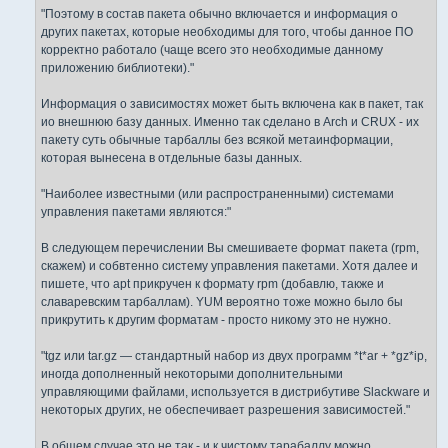
"Поэтому в состав пакета обычно включается и информация о
других пакетах, которые необходимы для того, чтобы данное ПО
корректно работало (чаще всего это необходимые данному
приложению библиотеки)."
Информация о зависимостях может быть включена как в пакет, так
ио внешнюю базу данных. Именно так сделано в Arch и CRUX - их
пакету суть обычные тарбаллы без всякой метаинформации,
которая вынесена в отдельные базы данных.
"Наиболее известными (или распространенными) системами
управления пакетами являются:"
В следующем перечислении Вы смешиваете формат пакета (rpm,
скажем) и собвтенно систему управления пакетами. Хотя далее и
пишете, что apt прикручен к формату rpm (добавлю, также и
славаревским тарбаллам). YUM вероятно тоже можно было бы
прикрутить к другим форматам - просто никому это не нужно.
"tgz или tar.gz — стандартный набор из двух программ *t*ar + *gz*ip,
иногда дополненный некоторыми дополнительными
управляющими файлами, используется в дистрибутиве Slackware и
некоторых других, не обеспечивает разрешения зависимостей."
В общем случае это не так - и к чистому тарабаллу можно