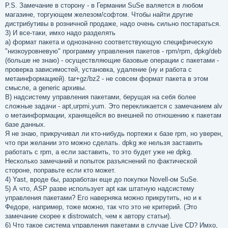
P.S. Замечание в сторону - в Германии SuSe валяется в любом
магазине, торгующем железом/софтом. Чтобы найти другие
дистрибутивы в розничной продаже, надо очень сильно постараться.
3) И все-таки, имхо надо разделять
a) формат пакета и однозначно соответствующую специфическую
"низкоуровневую" программу управления пакетов - rpm/rpm, dpkg/deb
(больше не знаю) - осуществляющие базовые операции с пакетами -
проверка зависимостей, установка, удаление (ну и работа с
метаинформацией). tar+gz/bz2 - не совсем формат пакета в этом
смысле, а generic архивы.
B) надсистему управления пакетами, берущая на себя более
сложные задачи - apt,urpmi,yum. Это перекликается с замечанием alv
о метаинформации, хранящейся во внешней по отношению к пакетам
базе данных.
Я не знаю, прикручивал ли кто-нибудь портежи к базе rpm, но уверен,
что при желании это можно сделать. dpkg же нельзя заставить
работать с rpm, а если заставить, то это будет уже не dpkg.
Несколько замечаний и попыток разъяснений по фактической
стороне, поправьте если кто может.
4) Yast, вроде бы, разработан еще до покупки Novell-ом SuSe.
5) А что, ASP разве использует apt как штатную надсистему
управления пакетами? Его наверняка можно прикрутить, но и к
Федоре, например, тоже можно, так что это не критерий. (Это
замечание скорее к distrowatch, чем к автору статьи).
6) Что такое система управления пакетами в случае Live CD? Имхо,