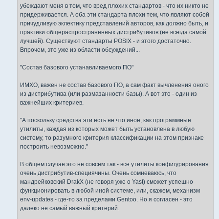
убеждают меня в том, что вред плохих стандартов - что их никто не
придерживается. А оба эти стандарта плохи тем, что являют собой
причудливую эклектику представлений авторов, как должно быть, и
практики общераспространенных дистрибутивов (не всегда самой
лучшей). Существуют стандарты POSIX - и этого достаточно.
Впрочем, это уже из области обсуждений...
"Состав базового устанавливаемого ПО"
ИМХО, важен не состав базового ПО, а сам факт вычленения оного
из дистрибутива (или размазанности базы). А вот это - один из
важнейших критериев.
"А поскольку средства эти есть не что иное, как программные
утилиты, каждая из которых может быть установлена в любую
систему, то разумного критерия классификации на этом признаке
построить невозможно."
В общем случае это не совсем так - все утилиты конфигурирования
очень дистрибутив-специячины. Очень сомневаюсь, что
мандрейковский DrakX (не говоря уже о Yast) сможет успешно
функционировать в любой иной системе, или, скажем, механизм
env-updates - где-то за пределами Gentoo. Но я согласен - это
далеко не самый важный критерий.