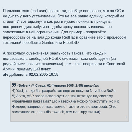
"
Пользователю (end user) знаете ли, вообще все равно, что за ОС и
ее дистр у него установлены. Это не все равно админу, который ее
ставит. И вот админу-то как раз и нужно понимать принципы
построения дистрибутива - дабы сразу осознать изначально
заложенные в ней ограничения. Для пример - попробуйте
пересобрать от начала до конца RedHat и сравните это с процессом
тотальной переборки Gentoo или FreeBSD.
А поскольку объективная реальность такова, что каждый
пользователь свободной POSIX-системы - сам себе админ (за
редчайшими пока исключениями) - см., как говаривали в Советской
Армии, предыдущий пункт.
alv
добавил в
02.02.2005 10:58
(Bolverk @ Среда, 02 Февраля 2005, 2:55) писал(а):
4) Yast, вроде бы, разработан еще до покупки Novell-ом SuSe.
5) А что, ASP разве использует apt как штатную надсистему
управления пакетами? Его наверняка можно прикрутить, но и к
Федоре, например, тоже можно, так что это не критерий. (Это
замечание скорее к distrowatch, чем к автору статьи).
↑