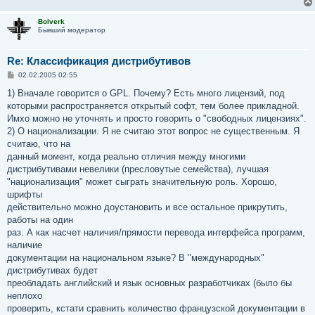
Bolverk
Бывший модератор
Re: Классификация дистрибутивов
С
02.02.2005 02:55
о
о
1) Вначале говорится о GPL. Почему? Есть много лицензий, под
б
которыми распространяется открытый софт, тем более прикладной.
щ
е
Имхо можно не уточнять и просто говорить о "свободных лицензиях".
н
2) О национализации. Я не считаю этот вопрос не существенным. Я
и
е
считаю, что на
данный момент, когда реально отличия между многими
дистрибутивами невелики (пресловутые семейства), лучшая
"национализация" может сыграть значительную роль. Хорошо,
шрифты
действительно можно доустановить и все остальное прикрутить,
работы на один
раз. А как насчет наличия/прямости перевода интерфейса программ,
наличие
документации на национальном языке? В "международных"
дистрибутивах будет
преобладать английский и язык основных разработчиках (было бы
неплохо
проверить, кстати сравнить количество французской документации в