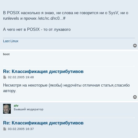
В POSIX насколько я знаю, ни слова не говорится ни о SysV, ни о
runlevels и прочих /etc/rc.d/rc0...#
А чего нет в POSIX - то от лукавого
Last Linux
boot
Re: Классификация дистрибутивов
С
02.02.2005 19:48
о
о
Несмотря на некоторые (якобы) недочёты отличная статья,спасибо
б
автору.
щ
е
н
и
alv
е
Бывший модератор
Re: Классификация дистрибутивов
С
03.02.2005 16:37
о
о