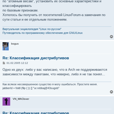
по "атомным весам", установить их основные характеристики и
классифицировать
по базовым признакам.
Хотелось бы получить от посетителей LinuxForum-а замечания по
сути статьи и ее отдельным положениям.
Виртуальная энциклопедия "Linux по-русски"
Путеводитель по программному обеспечению для GNU/Linux
bogus
Re: Классификация дистрибутивов
С
01.02.2005 12:12
о
о
Одно из двух: либо у вас написано, что в Arch не поддерживаются
б
зависимости между пакетами, что неверно, либо я не так понял...
щ
е
н
и
Как всякое несовершенное существо я могу ошибаться. Простите меня.
е
jabberId = foldl (flip (:)) [] "ur.rebbaj@43sugob"
VN_MAClover
Re: Классификация дистрибутивов