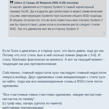
(vikos @ Среда, 02 Февраля 2005, 8:29) писал(а):
А насчет движения в стторону System V самый характерный
пример SuSE. Да и в других дистрибутивах я видел символические
ссылки, имитирующие SystemV при наличии общего BSD подхода.
В общем, получается, что во всех известных мне случаях System V
как бы присутствует, даже если в основном дистр следует стилю
BSD. Так что движение все же в сторону System V.
↑
Если Suse и двигалась в сторону sysv, это было давно, еще до нас.
Потому что этот стиль был в ней сколько помню (версии с 5-й). И
стиль Slackware фактически не менялся. А вот на текущий момент -
тенденция как раз противоположная.
Собственно, главный недостаток sysv наследует главный недостаток
линукса вообще. Двух одинаковых схем инициализации с стиле sysv
не найти, тогда как все иниазизационные схемы в BSD-стиле почти
одинаковы.
"Все счастливые семьи счастливы одинаково, каждая несчастная -
несчастна по своему"
(с) граф наш, пахарь (цитата по памяти)
рибутивами портируемыми).