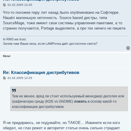
С
01.02.2005 12:20
о
о
Что-то похожее пару лет назад было опубликовано на Софтерре.
б
Нашёл маленькую неточность. Source based дистры, типа
щ
е
SourceMage, тоже имеют свои системы управления пакетами, а то
н
странно получается, Portage выделяете, а про тех ничего не пишете.
и
е
In RMS we trust.
Зачем нам Ваши окна, если LAMPочка даёт достаточно света?
Metal
Re: Классификация дистрибутивов
С
01.02.2005 12:25
о
о
б
щ
е
Тем не менее, вряд ли стоит используемый менеджер дисплея или
н
графическую среду (KDE vs GNOME)
ложить
в основу какой-то
и
е
классификации дистрибутивов.
Я не придираюсь, не подумайте, но ТАКОЕ... Извините если кого
обидел, но глаз режет и авторитет статьи очень сильно страдает.