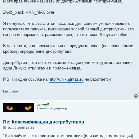
(хотя правильнее называть их дистрибутивами портируемыми).
2wolf_black и VN_MAClover
Я не думаю, что эта статья писалась для совсем уж начинающего
пользователя линукса, выбирающего свой первый дистрибутив - это
скорее информация к размышлению, что же такое Линукс вообще.
В частности, я во время чтения ее придумал новое (наверное самое
кроткое) определение дистрибутива:
Дистрибутив - это система комплектации (или метод комплектации)
ядра Линукс утилитами и приложениями.
P.S. Ни одна ссылка на
http://unix.ginras.ru
не работает:-)
Last Linux
zenwolf
Бывший модератор
Re: Классификация дистрибутивов
С
01.02.2005 15:34
о
о
"Дистрибутив - это система комплектации (или метод комплектации)
б