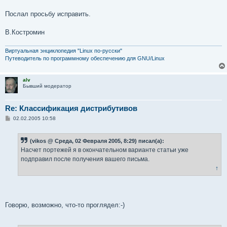
Послал просьбу исправить.
В.Костромин
Виртуальная энциклопедия "Linux по-русски"
Путеводитель по программному обеспечению для GNU/Linux
alv
Бывший модератор
Re: Классификация дистрибутивов
С
02.02.2005 10:58
о
о
б
(vikos @ Среда, 02 Февраля 2005, 8:29) писал(а):
щ
е
Насчет портежей я в окончательном варианте статьи уже
н
подправил после получения вашего письма.
и
е
↑
Говорю, возможно, что-то проглядел:-)