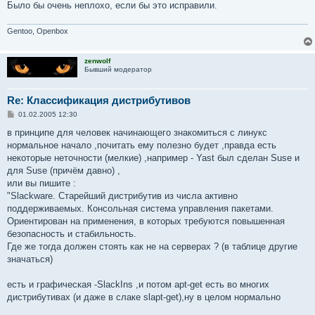
Было бы очень неплохо, если бы это исправили.
Gentoo, Openbox
zenwolf
Бывший модератор
Re: Классификация дистрибутивов
С
01.02.2005 12:30
о
о
в принципе для человек начинающего знакомиться с линукс
б
нормальное начало ,почитать ему полезно будет ,правда есть
щ
е
некоторые неточности (мелкие) ,например - Yast был сделан Suse и
н
для Suse (причём давно) ,
и
е
или вы пишите :
"Slackware. Старейший дистрибутив из числа активно
поддерживаемых. Консольная система управления пакетами.
Ориентирован на применения, в которых требуются повышенная
безопасность и стабильность.
Где же тогда должен стоять как не на серверах ? (в таблице другие
значаться)
есть и графическая -SlackIns ,и потом apt-get есть во многих
дистрибутивах (и даже в слаке slapt-get),ну в целом нормально