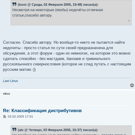
б
(boot @ Среда, 02 Февраля 2005, 19:48) писал(а):
щ
е
Несмотря на некоторые (якобы) недочёты отличная
н
статья,спасибо автору.
и
е
↑
Согласен. Спасибо автору. Но вообще-то никто не пытается найти
недочеты - просто статья по сути своей предназначена для
обсуждения, а этот форум - один из немногих, на котором это можно
сделать спокойно - без мастдаев, банзаев и тривиального
русскоязычного сквернословия (которое не след путать с настоящим
русским матом:-))
Last Linux
vikos
Re: Классификация дистрибутивов
С
03.02.2005 17:01
о
о
б
(alv @ Четверг, 03 Февраля 2005, 16:37) писал(а):
щ
е