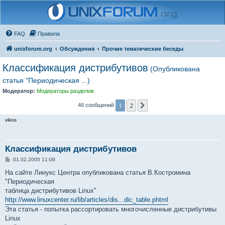
FAQ
Правила
unixforum.org
Обсуждения
Прочие тематические беседы
Классификация дистрибутивов
(Опубликована
статья "Периодическая ...)
Модератор:
Модераторы разделов
1
2
След.
46 сообщений
vikos
Классификация дистрибутивов
С
01.02.2005 11:09
о
о
На сайте Линукс Центра опубликована статья В.Костромина
б
"Периодическая
щ
е
таблица дистрибутивов Linux"
н
http://www.linuxcenter.ru/lib/articles/dis...dic_table.phtml
и
е
Эта статья - попытка рассортировать многочисленные дистрибутивы
Linux