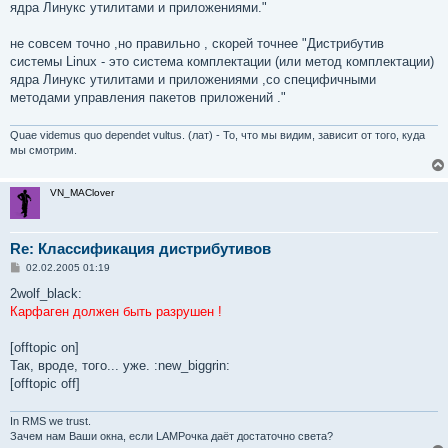
ядра Линукс утилитами и приложениями."
щ
е
н
не совсем точно ,но правильно , скорей точнее "Дистрибутив
и
е
системы Linux - это система комплектации (или метод комплектации)
ядра Линукс утилитами и приложениями ,со специфичными
методами управления пакетов приложений ."
Quae videmus quo dependet vultus. (лат) - То, что мы видим, зависит от того, куда
мы смотрим.
VN_MAClover
Re: Классификация дистрибутивов
С
02.02.2005 01:19
о
о
2wolf_black:
б
Карфаген должен быть разрушен !
щ
е
н
[offtopic on]
и
е
Так, вроде, того... уже. :new_biggrin:
[offtopic off]
In RMS we trust.
Зачем нам Ваши окна, если LAMPочка даёт достаточно света?