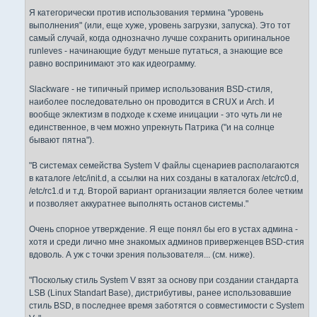
Я категорически против использования термина "уровень
выполнения" (или, еще хуже, уровень загрузки, запуска). Это тот
самый случай, когда однозначно лучше сохранить оригинальное
runleves - начинающие будут меньше путаться, а знающие все
равно воспринимают это как идеограмму.
Slackware - не типичный пример использования BSD-стиля,
наиболее последовательно он проводится в CRUX и Arch. И
вообще эклектизм в подходе к схеме иницации - это чуть ли не
единственное, в чем можно упрекнуть Патрика ("и на солнце
бывают пятна").
"В системах семейства System V файлы сценариев располагаются
в каталоге /etc/init.d, а ссылки на них созданы в каталогах /etc/rc0.d,
/etc/rc1.d и т.д. Второй вариант организации является более четким
и позволяет аккуратнее выполнять останов системы."
Очень спорное утверждение. Я еще понял бы его в устах админа -
хотя и среди лично мне знакомых админов приверженцев BSD-стия
вдоволь. А уж с точки зрения пользователя... (см. ниже).
"Поскольку стиль System V взят за основу при создании стандарта
LSB (Linux Standart Base), дистрибутивы, ранее использовавшие
стиль BSD, в последнее время заботятся о совместимости с System