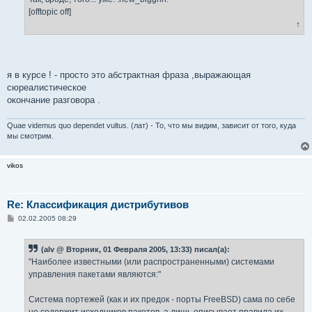
[offtopic off]
↑
я в курсе ! - просто это абстрактная фраза ,выражающая
сюреалистическое
окончание разговора .
Quae videmus quo dependet vultus. (лат) - То, что мы видим, зависит от того, куда
мы смотрим.
vikos
Re: Классификация дистрибутивов
С
02.02.2005 08:29
о
о
б
(alv @ Вторник, 01 Февраля 2005, 13:33) писал(а):
щ
е
"Наиболее известными (или распространенными) системами
н
управления пакетами являются:"
и
е
Система портежей (как и их предок - порты FreeBSD) сама по себе