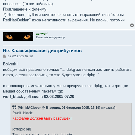
нонсенс... (Та же табличка).
Приглашение к флейму:
7) Чесслово, зубами хочется скрипеть от выражений типа "клоны
RedHat/Debian" из-за негативности выражения. Не клоны, потомки.
zenwolf
Бывший модератор
Re: Классификация дистрибутивов
С
02.02.2005 07:20
о
о
Bolverk !
б
вобщем всё правильно только "... dpkg же нельзя заставить работать
щ
е
с rpm, а если заставить, то это будет уже не dpkg. "
н
и
е
в славкваре замечательно у меня прикручен как dpkg, так и rpm ,не
мешая собственным пакетам tgz
wolf_black
добавил в
02.02.2005 07:20
(VN_MAClover @ Вторник, 01 Февраля 2005, 22:19) писал(а):
2wolf_black:
Карфаген должен быть разрушен !
[offtopic on]
Так, вроде, того... уже. :new_biggrin: