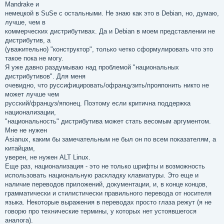
Mandrake и
немецкой в SuSe с остальными. Не знаю как это в Debian, но, думаю,
лучше, чем в
коммерческих дистрибутивах. Да и Debian в моем представлении не
дистрибутив, а
(уважительно) "конструктор", только четко сформулировать что это
такое пока не могу.
Я уже давно раздумываю над проблемой "национальных
дистрибутивов". Для меня
очевидно, что руссифицировать/офранцузить/прояпонить никто не
может лучше чем
русский/француз/японец. Поэтому если критична поддержка
национализации,
"национальность" дистрибутива может стать весомым аргументом.
Мне не нужен
Asianux, каким бы замечательным не был он по всем показателям, а
китайцам,
уверен, не нужен ALT Linux.
Еще раз, национализация - это не только шрифты и возможность
использовать национальную раскладку клавиатуры. Это еще и
наличие переводов приложений, документации, и, в конце концов,
грамматически и стилистически правильного перевода от носителя
языка. Некоторые выражения в переводах просто глаза режут (я не
говорю про технические термины, у которых нет устоявшегося
аналога).