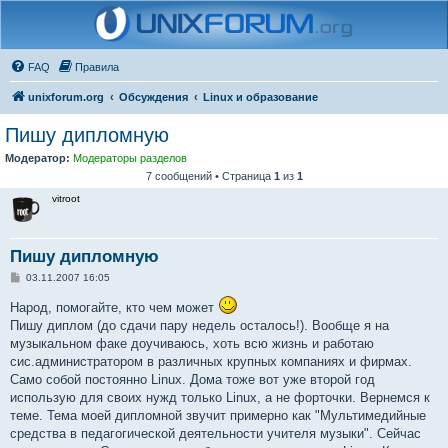
FAQ
Правила
unixforum.org
Обсуждения
Linux и образование
Пишу дипломную
Модератор:
Модераторы разделов
7 сообщений • Страница
1
из
1
vitroot
Пишу дипломную
С
03.11.2007 16:05
о
о
Народ, помогайте, кто чем может
б
Пишу диплом (до сдачи пару недель осталось!). Вообще я на
щ
е
музыкальном факе доучиваюсь, хоть всю жизнь и работаю
н
сис.администратором в различных крупных компаниях и фирмах.
и
е
Само собой постоянно Linux. Дома тоже вот уже второй год
использую для своих нужд только Linux, а не форточки. Вернемся к
теме. Тема моей дипломной звучит примерно как "Мультимедийные
средства в педагогической деятельности учителя музыки". Сейчас