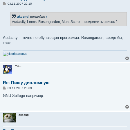
С
03.11.2007 22:15
о
о
б
akdengi
писал(а):
↑
щ
е
Audacity, Lmms. Rosengarden, MuseScore - продолжить список ?
н
и
е
Audacity -- точно не обучающая программа. Rosengarden, вроде бы,
тоже....
Tirion
Re: Пишу дипломную
С
03.11.2007 23:09
о
о
GNU Solfege например.
б
щ
е
н
и
akdengi
е