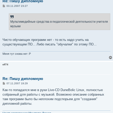
Re: Пишу дипломную
С
03.11.2007 23:27
о
о
б
щ
е
Мультимедийные средства в педагогической деятельности учителя
н
музыки
и
е
Чисто обучающих программ нет - то есть надо учить на
существующем ПО... Либо писать "обучалки" по этому ПО...
Меня тут снова нет :P
elf74
Re: Пишу дипломную
С
07.11.2007 19:29
о
о
Как-то попадался мне в руки Live-CD DuneBolic Linux, полностью
б
собранный для работы с музыкой. Возможно описание собранных
щ
е
там программ было бы неплохим подспорьем для "создания"
н
дипломной работы.
и
е