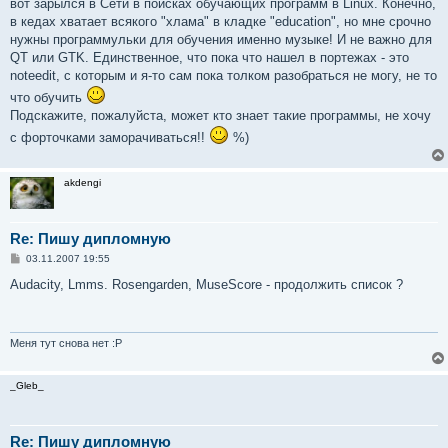
вот зарылся в Сети в поисках обучающих программ в Linux. Конечно,
в кедах хватает всякого "хлама" в кладке "education", но мне срочно
нужны программульки для обучения именно музыке! И не важно для
QT или GTK. Единственное, что пока что нашел в портежах - это
noteedit, с которым и я-то сам пока толком разобраться не могу, не то
что обучить
Подскажите, пожалуйста, может кто знает такие программы, не хочу
с форточками заморачиваться!!
%)
akdengi
Re: Пишу дипломную
С
03.11.2007 19:55
о
о
Audacity, Lmms. Rosengarden, MuseScore - продолжить список ?
б
щ
е
н
и
Меня тут снова нет :P
е
_Gleb_
Re: Пишу дипломную