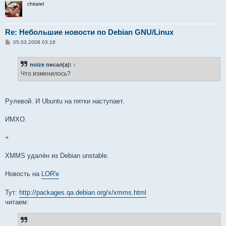
chitatel
Re: Небольшие новости по Debian GNU/Linux
С
05.03.2008 03:18
о
о
б
noize
писал(а):
↑
щ
е
Что изменилось?
н
и
е
Рулевой. И Ubuntu на пятки наступает.
ИМХО.
+
XMMS удалён из Debian unstable.
Новость на
LOR'е
Тут:
http://packages.qa.debian.org/x/xmms.html
читаем: