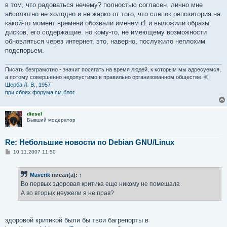
в том, что радоваться нечему? полностью согласен. лично мне
абсолютно не холодно и не жарко от того, что слепок репозитория на
какой-то момент времени обозвали именем r1 и выложили образы
дисков, его содержащие. но кому-то, не имеющему возможности
обновляться через интернет, это, наверно, послужило неплохим
подспорьем.
Писать безграмотно - значит посягать на время людей, к которым мы адресуемся,
а потому совершенно недопустимо в правильно организованном обществе. ©
Щерба Л. В., 1957
при сбоях форума см.блог
diesel
Бывший модератор
Re: Небольшие новости по Debian GNU/Linux
С
10.11.2007 11:50
о
о
б
Maverik
писал(а):
↑
щ
е
Во первых здоровая критика еще никому не помешала
н
А во вторых неужели я не прав?
и
е
здоровой критикой были бы твои багрепорты в