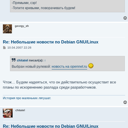
-Прямыми, сэр!
-Топите кривыми, поворачивать будем!
georgy_sh
Re: Небольшие новости по Debian GNU/Linux
С
10.04.2007 22:26
о
о
б
chitatel
писал(а):
↑
щ
е
Выбран новый рулевой:
новость на opennet.ru
н
и
е
Чтож... Будем надеяться, что он действительно осуществит все
планы по искоренению разлада среди разработчиков.
История про маленьких лягушат.
chitatel
Re: Небольшие новости по Debian GNU/Linux