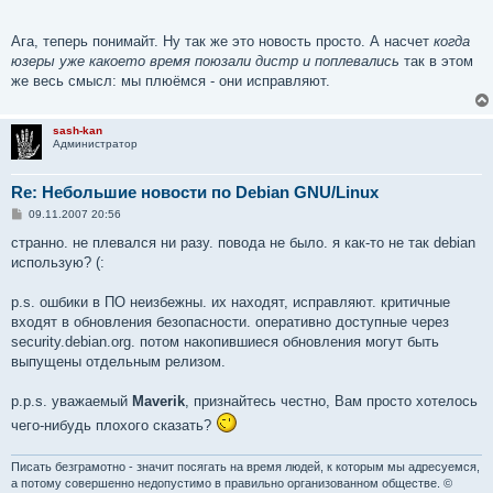
и
е
Ага, теперь понимайт. Ну так же это новость просто. А насчет
когда
юзеры уже какоето время поюзали дистр и поплевались
так в этом
же весь смысл: мы плюёмся - они исправляют.
sash-kan
Администратор
Re: Небольшие новости по Debian GNU/Linux
С
09.11.2007 20:56
о
о
странно. не плевался ни разу. повода не было. я как-то не так debian
б
использую? (:
щ
е
н
p.s. ошбики в ПО неизбежны. их находят, исправляют. критичные
и
е
входят в обновления безопасности. оперативно доступные через
security.debian.org. потом накопившиеся обновления могут быть
выпущены отдельным релизом.
p.p.s. уважаемый
Maverik
, признайтесь честно, Вам просто хотелось
чего-нибудь плохого сказать?
Писать безграмотно - значит посягать на время людей, к которым мы адресуемся,
а потому совершенно недопустимо в правильно организованном обществе. ©