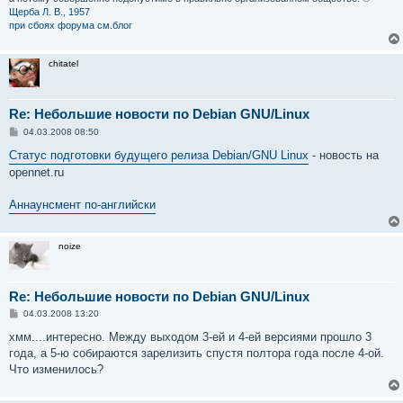
Щерба Л. В., 1957
при сбоях форума см.блог
chitatel
Re: Небольшие новости по Debian GNU/Linux
С
04.03.2008 08:50
о
о
Статус подготовки будущего релиза Debian/GNU Linux
- новость на
б
opennet.ru
щ
е
н
Аннаунсмент по-английски
и
е
noize
Re: Небольшие новости по Debian GNU/Linux
С
04.03.2008 13:20
о
о
хмм....интересно. Между выходом 3-ей и 4-ей версиями прошло 3
б
года, а 5-ю собираются зарелизить спустя полтора года после 4-ой.
щ
е
Что изменилось?
н
и
е