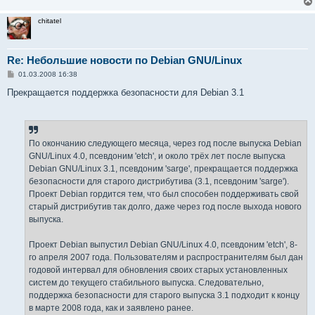
chitatel
Re: Небольшие новости по Debian GNU/Linux
С
01.03.2008 16:38
о
о
Прекращается поддержка безопасности для Debian 3.1
б
щ
е
н
и
е
По окончанию следующего месяца, через год после выпуска Debian
GNU/Linux 4.0, псевдоним 'etch', и около трёх лет после выпуска
Debian GNU/Linux 3.1, псевдоним 'sarge', прекращается поддержка
безопасности для старого дистрибутива (3.1, псевдоним 'sarge').
Проект Debian гордится тем, что был способен поддерживать свой
старый дистрибутив так долго, даже через год после выхода нового
выпуска.
Проект Debian выпустил Debian GNU/Linux 4.0, псевдоним 'etch', 8-
го апреля 2007 года. Пользователям и распространителям был дан
годовой интервал для обновления своих старых установленных
систем до текущего стабильного выпуска. Следовательно,
поддержка безопасности для старого выпуска 3.1 подходит к концу
в марте 2008 года, как и заявлено ранее.