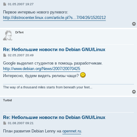
С
01.05.2007 19:27
о
о
Первое интервью нового рулевого:
б
http://distrocenter.linux.com/article.pl?s...7/04/26/1520212
щ
е
н
и
DrTert
е
Re: Небольшие новости по Debian GNU/Linux
С
02.05.2007 20:49
о
о
Google выделил студентов в помощь разработчикам.
б
http://www.debian.org/News/2007/20070425
щ
е
Интересно, будем видеть релизы чаще?
н
и
е
The way of a thousand miles starts from beneath your feet...
Turbid
Re: Небольшие новости по Debian GNU/Linux
С
01.08.2007 09:21
о
о
План развития Debian Lenny на
opennet.ru
.
б