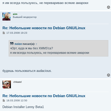
я им всегда пользуюсь, не перевариваю всякие амароки
aim
Бывший модератор
Re: Небольшие новости по Debian GNU/Linux
С
17.03.2008 19:23
о
о
б
noize
писал(а):
↑
щ
е
чОрт, куда ж мы без XMMS'са?
н
я им всегда пользуюсь, не перевариваю всякие амароки
и
е
будешь пользоваться audacious.
chitatel
Re: Небольшие новости по Debian GNU/Linux
С
18.03.2008 12:50
о
о
Debian Installer Lenny Beta1
б