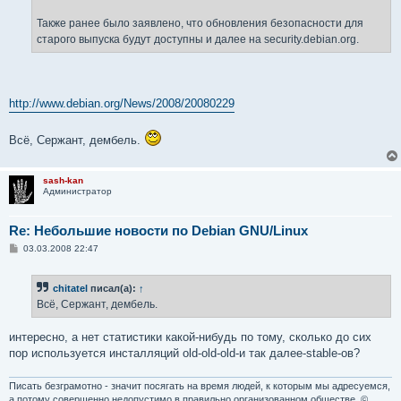
Также ранее было заявлено, что обновления безопасности для
старого выпуска будут доступны и далее на security.debian.org.
http://www.debian.org/News/2008/20080229
Всё, Сержант, дембель.
sash-kan
Администратор
Re: Небольшие новости по Debian GNU/Linux
С
03.03.2008 22:47
о
о
б
chitatel
писал(а):
↑
щ
е
Всё, Сержант, дембель.
н
и
е
интересно, а нет статистики какой-нибудь по тому, сколько до сих
пор используется инсталляций old-old-old-и так далее-stable-ов?
Писать безграмотно - значит посягать на время людей, к которым мы адресуемся,
а потому совершенно недопустимо в правильно организованном обществе. ©