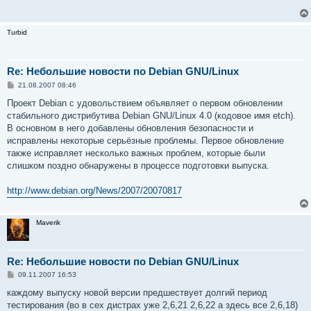
щ
е
н
и
Turbid
е
Re: Небольшие новости по Debian GNU/Linux
С
21.08.2007 08:46
о
о
Проект Debian с удовольствием объявляет о первом обновлении
б
стабильного дистрибутива Debian GNU/Linux 4.0 (кодовое имя etch).
щ
е
В основном в него добавлены обновления безопасности и
н
исправлены некоторые серьёзные проблемы. Первое обновление
и
е
также исправляет несколько важных проблем, которые были
слишком поздно обнаружены в процессе подготовки выпуска.
http://www.debian.org/News/2007/20070817
Maverik
Re: Небольшие новости по Debian GNU/Linux
С
09.11.2007 16:53
о
о
каждому выпуску новой версии предшествует долгий период
б
тестирования (во в сех дистрах уже 2,6,21 2,6,22 а здесь все 2,6,18)
щ