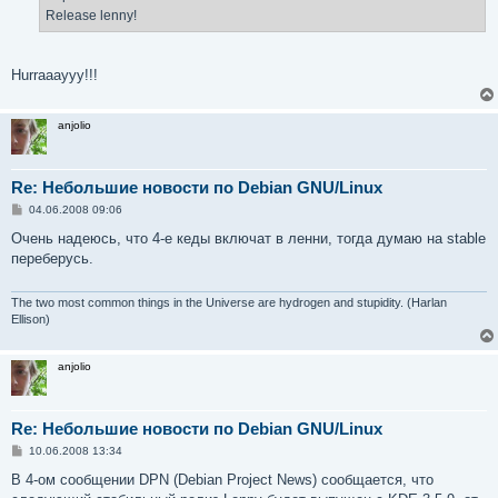
Release lenny!
Hurraaayyy!!!
anjolio
Re: Небольшие новости по Debian GNU/Linux
С
04.06.2008 09:06
о
о
Очень надеюсь, что 4-е кеды включат в ленни, тогда думаю на stable
б
переберусь.
щ
е
н
и
The two most common things in the Universe are hydrogen and stupidity. (Harlan
е
Ellison)
anjolio
Re: Небольшие новости по Debian GNU/Linux
С
10.06.2008 13:34
о
о
В 4-ом сообщении DPN (Debian Project News) сообщается, что
б