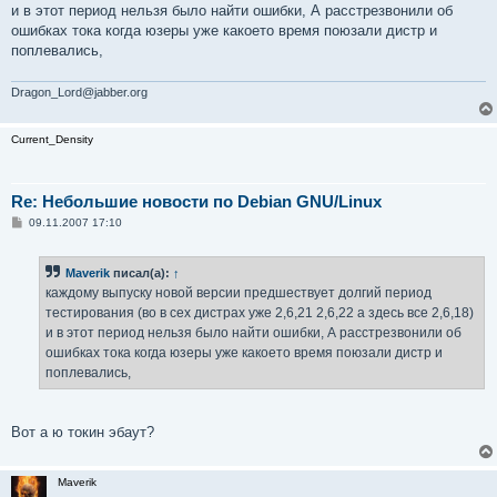
е
и в этот период нельзя было найти ошибки, А расстрезвонили об
н
ошибках тока когда юзеры уже какоето время поюзали дистр и
и
е
поплевались,
Dragon_Lord@jabber.org
Current_Density
Re: Небольшие новости по Debian GNU/Linux
С
09.11.2007 17:10
о
о
б
Maverik
писал(а):
↑
щ
е
каждому выпуску новой версии предшествует долгий период
н
тестирования (во в сех дистрах уже 2,6,21 2,6,22 а здесь все 2,6,18)
и
е
и в этот период нельзя было найти ошибки, А расстрезвонили об
ошибках тока когда юзеры уже какоето время поюзали дистр и
поплевались,
Вот а ю токин эбаут?
Maverik