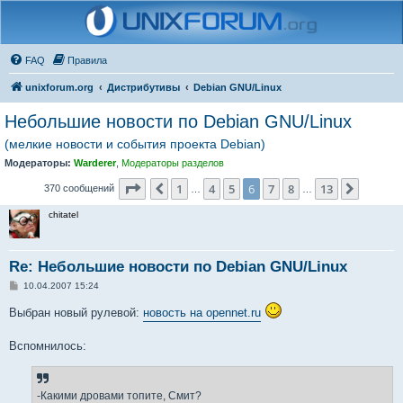
FAQ
Правила
unixforum.org
Дистрибутивы
Debian GNU/Linux
Небольшие новости по Debian GNU/Linux
(мелкие новости и события проекта Debian)
Модераторы:
Warderer
,
Модераторы разделов
Страница
6
из
13
1
4
5
6
7
8
13
Пред.
След.
370 сообщений
…
…
chitatel
Re: Небольшие новости по Debian GNU/Linux
С
10.04.2007 15:24
о
о
Выбран новый рулевой:
новость на opennet.ru
б
щ
е
Вспомнилось:
н
и
е
-Какими дровами топите, Смит?