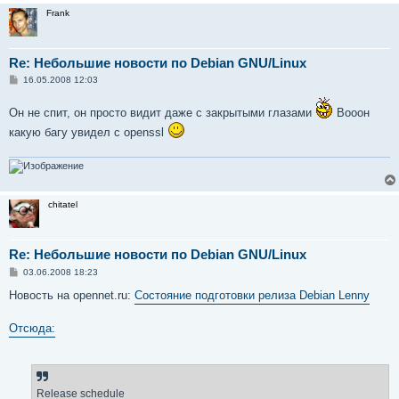
Frank
Re: Небольшие новости по Debian GNU/Linux
С
16.05.2008 12:03
о
о
Он не спит, он просто видит даже с закрытыми глазами
б
Вооон
щ
какую багу увидел с openssl
е
н
и
е
chitatel
Re: Небольшие новости по Debian GNU/Linux
С
03.06.2008 18:23
о
о
Новость на opennet.ru:
Состояние подготовки релиза Debian Lenny
б
щ
е
Отсюда:
н
и
е
Release schedule