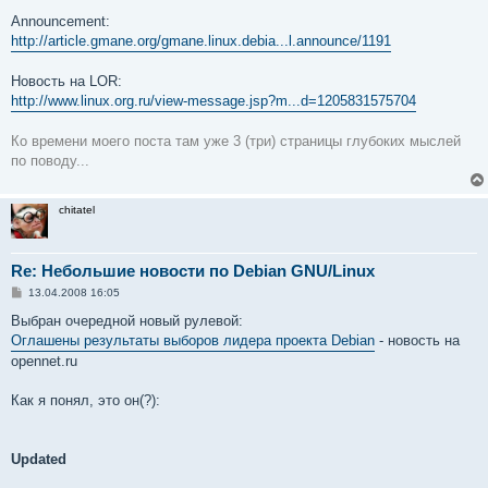
щ
е
Announcement:
н
http://article.gmane.org/gmane.linux.debia...l.announce/1191
и
е
Новость на LOR:
http://www.linux.org.ru/view-message.jsp?m...d=1205831575704
Ко времени моего поста там уже 3 (три) страницы глубоких мыслей
по поводу...
chitatel
Re: Небольшие новости по Debian GNU/Linux
С
13.04.2008 16:05
о
о
Выбран очередной новый рулевой:
б
Оглашены результаты выборов лидера проекта Debian
- новость на
щ
е
opennet.ru
н
и
е
Как я понял, это он(?):
Updated