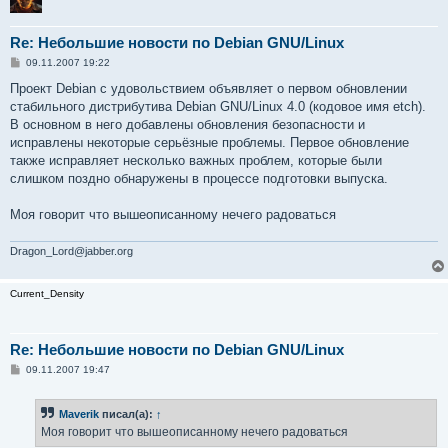
Re: Небольшие новости по Debian GNU/Linux
С
09.11.2007 19:22
о
о
Проект Debian с удовольствием объявляет о первом обновлении
б
стабильного дистрибутива Debian GNU/Linux 4.0 (кодовое имя etch).
щ
е
В основном в него добавлены обновления безопасности и
н
исправлены некоторые серьёзные проблемы. Первое обновление
и
е
также исправляет несколько важных проблем, которые были
слишком поздно обнаружены в процессе подготовки выпуска.
Моя говорит что вышеописанному нечего радоваться
Dragon_Lord@jabber.org
Current_Density
Re: Небольшие новости по Debian GNU/Linux
С
09.11.2007 19:47
о
о
б
Maverik
писал(а):
↑
щ
е
Моя говорит что вышеописанному нечего радоваться
н