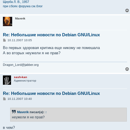
Щерба Л. В., 1957
при сбоях форума см.блог
Maverik
Re: Небольшие новости по Debian GNU/Linux
С
10.11.2007 10:05
о
о
Во первых здоровая критика еще никому не помешала
б
А во вторых неужели я не прав?
щ
е
н
и
Dragon_Lord@jabber.org
е
sash-kan
Администратор
Re: Небольшие новости по Debian GNU/Linux
С
10.11.2007 10:40
о
о
б
Maverik
писал(а):
↑
щ
е
неужели я не прав?
н
и
е
в чем?