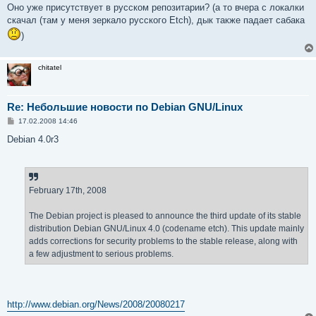
Оно уже присутствует в русском репозитарии? (а то вчера с локалки
скачал (там у меня зеркало русского Etch), дык также падает сабака
)
chitatel
Re: Небольшие новости по Debian GNU/Linux
С
17.02.2008 14:46
о
о
Debian 4.0r3
б
щ
е
н
и
е
February 17th, 2008
The Debian project is pleased to announce the third update of its stable
distribution Debian GNU/Linux 4.0 (codename etch). This update mainly
adds corrections for security problems to the stable release, along with
a few adjustment to serious problems.
http://www.debian.org/News/2008/20080217