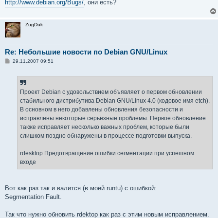
http://www.debian.org/Bugs/
, они есть?
ZugDuk
Re: Небольшие новости по Debian GNU/Linux
С
29.11.2007 09:51
о
о
б
щ
е
Проект Debian с удовольствием объявляет о первом обновлении
н
стабильного дистрибутива Debian GNU/Linux 4.0 (кодовое имя etch).
и
е
В основном в него добавлены обновления безопасности и
исправлены некоторые серьёзные проблемы. Первое обновление
также исправляет несколько важных проблем, которые были
слишком поздно обнаружены в процессе подготовки выпуска.
rdesktop Предотвращение ошибки сегментации при успешном
входе
Вот как раз так и валится (в моей runtu) с ошибкой:
Segmentation Fault.
Так что нужно обновить rdektop как раз с этим новым исправлением.