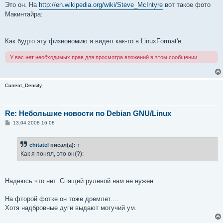
Это он. На
http://en.wikipedia.org/wiki/Steve_McIntyre
вот такое фото
Макинтайра:
Как будто эту физиономию я видел как-то в LinuxFormat'е.
У вас нет необходимых прав для просмотра вложений в этом сообщении.
Current_Density
Re: Небольшие новости по Debian GNU/Linux
С
13.04.2008 16:08
о
о
б
chitatel
писал(а):
↑
щ
е
Как я понял, это он(?):
н
и
е
Надеюсь что нет. Спящий рулевой нам не нужен.
На фторой фотке он тоже дремлет....
Хотя надбровные дуги выдают могучий ум.