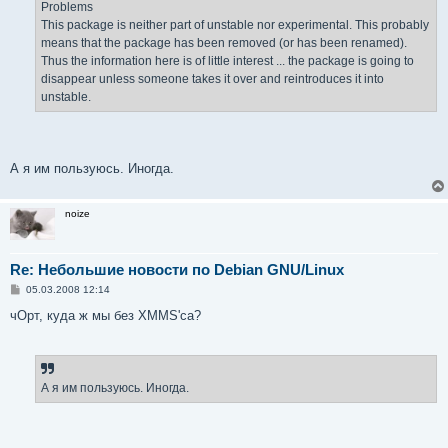
Problems
This package is neither part of unstable nor experimental. This probably
means that the package has been removed (or has been renamed).
Thus the information here is of little interest ... the package is going to
disappear unless someone takes it over and reintroduces it into
unstable.
А я им пользуюсь. Иногда.
noize
Re: Небольшие новости по Debian GNU/Linux
С
05.03.2008 12:14
о
о
чОрт, куда ж мы без XMMS'са?
б
щ
е
н
и
е
А я им пользуюсь. Иногда.