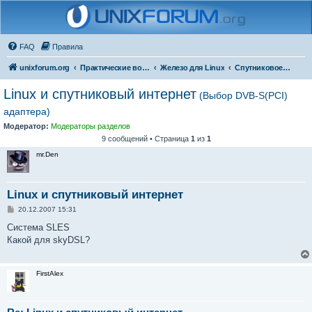
FAQ
Правила
unixforum.org
Практические вопросы
Железо для Linux
Спутниковое оборудование
Linux и спутниковый интернет
(Выбор DVB-S(PCI)
адаптера)
Модератор:
Модераторы разделов
9 сообщений • Страница
1
из
1
mr.Den
Linux и спутниковый интернет
С
20.12.2007 15:31
о
о
Система SLES
б
Какой для skyDSL?
щ
е
н
и
FirstAlex
е