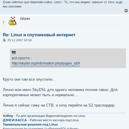
Quae videmus quo dependet vultus. (лат) - То, что мы видим, зависит от того, куда
мы смотрим.
DjSpike
Re: Linux и спутниковый интернет
С
25.12.2007 10:18
о
о
б
щ
е
всё просто -
н
http://skydsl.org/information.php/pages_id/9
и
е
Круто они там все опустили...
Лично мое имхо SkyDSL для одного человека полное гавно. Для
корпоративных может быть и нормально....
Лично я сейчас сижу на СТВ. и хочу перейти на S2 траспордер..
AvReg
- По для организации Видеонаблюдения на Linux.
ДЭНСИ:КАССА
- Рабочее место кассира под Linux.
Терминальные решения под Linux
Консультации по установке 1с+PostgreSQL+Ubuntu.