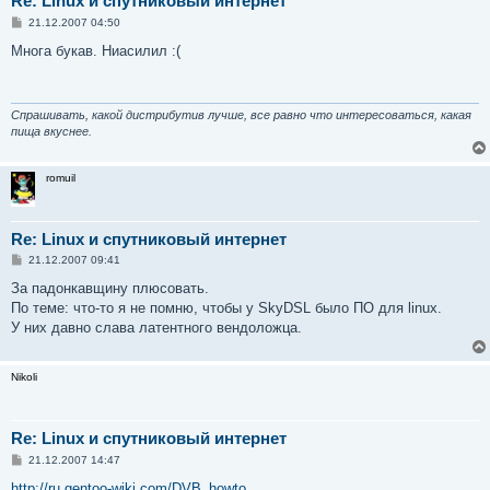
Re: Linux и спутниковый интернет
С
21.12.2007 04:50
о
о
Многа букав. Ниасилил :(
б
щ
е
н
и
Спрашивать, какой дистрибутив лучше, все равно что интересоваться, какая
е
пища вкуснее.
romuil
Re: Linux и спутниковый интернет
С
21.12.2007 09:41
о
о
За падонкавщину плюсовать.
б
По теме: что-то я не помню, чтобы у SkyDSL было ПО для linux.
щ
е
У них давно слава латентного вендоложца.
н
и
е
Nikoli
Re: Linux и спутниковый интернет
С
21.12.2007 14:47
о
о
http://ru.gentoo-wiki.com/DVB_howto