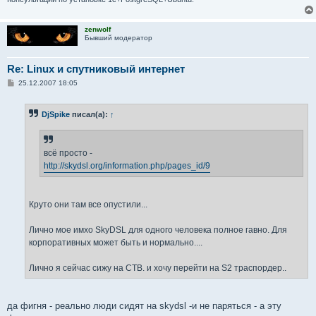
zenwolf
Бывший модератор
Re: Linux и спутниковый интернет
С
25.12.2007 18:05
о
о
б
DjSpike
писал(а):
↑
щ
е
н
и
е
всё просто -
http://skydsl.org/information.php/pages_id/9
Круто они там все опустили...
Лично мое имхо SkyDSL для одного человека полное гавно. Для
корпоративных может быть и нормально....
Лично я сейчас сижу на СТВ. и хочу перейти на S2 траспордер..
да фигня - реально люди сидят на skydsl -и не паряться - а эту