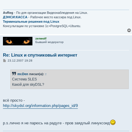
щ
е
н
и
AvReg
- По для организации Видеонаблюдения на Linux.
е
ДЭНСИ:КАССА
- Рабочее место кассира под Linux.
Терминальные решения под Linux
Консультации по установке 1с+PostgreSQL+Ubuntu.
zenwolf
Бывший модератор
Re: Linux и спутниковый интернет
С
23.12.2007 19:28
о
о
б
mr.Den
писал(а):
↑
щ
е
Система SLES
н
Какой для skyDSL?
и
е
всё просто -
http://skydsl.org/information.php/pages_id/9
p.s.лично я не парюсь на радуге - пров заядлый линуксоид