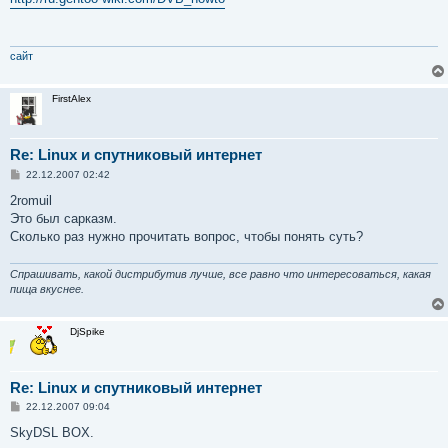
б
щ
е
н
и
сайт
е
FirstAlex
Re: Linux и спутниковый интернет
С
22.12.2007 02:42
о
о
2romuil
б
Это был сарказм.
щ
е
Сколько раз нужно прочитать вопрос, чтобы понять суть?
н
и
е
Спрашивать, какой дистрибутив лучше, все равно что интересоваться, какая
пища вкуснее.
DjSpike
Re: Linux и спутниковый интернет
С
22.12.2007 09:04
о
о
SkyDSL BOX.
б