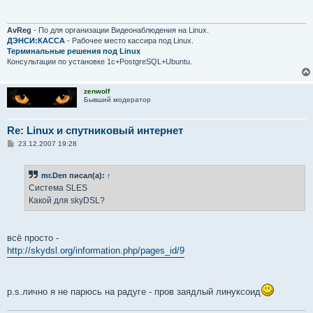
щ
е
н
и
AvReg
- По для организации Видеонаблюдения на Linux.
е
ДЭНСИ:КАССА
- Рабочее место кассира под Linux.
Терминальные решения под Linux
Консультации по установке 1с+PostgreSQL+Ubuntu.
zenwolf
Бывший модератор
Re: Linux и спутниковый интернет
С
23.12.2007 19:28
о
о
б
mr.Den
писал(а):
↑
щ
е
Система SLES
н
Какой для skyDSL?
и
е
всё просто -
http://skydsl.org/information.php/pages_id/9
p.s.лично я не парюсь на радуге - пров заядлый линуксоид