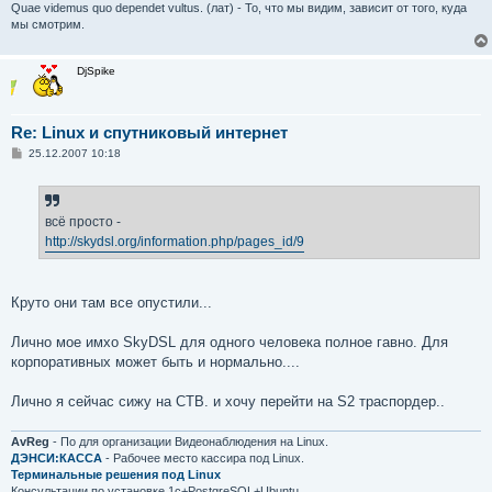
Quae videmus quo dependet vultus. (лат) - То, что мы видим, зависит от того, куда
мы смотрим.
DjSpike
Re: Linux и спутниковый интернет
С
25.12.2007 10:18
о
о
б
щ
е
всё просто -
н
http://skydsl.org/information.php/pages_id/9
и
е
Круто они там все опустили...
Лично мое имхо SkyDSL для одного человека полное гавно. Для
корпоративных может быть и нормально....
Лично я сейчас сижу на СТВ. и хочу перейти на S2 траспордер..
AvReg
- По для организации Видеонаблюдения на Linux.
ДЭНСИ:КАССА
- Рабочее место кассира под Linux.
Терминальные решения под Linux
Консультации по установке 1с+PostgreSQL+Ubuntu.