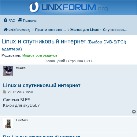
FAQ
Правила
unixforum.org
Практические вопросы
Железо для Linux
Спутниковое оборудование
Linux и спутниковый интернет
(Выбор DVB-S(PCI)
адаптера)
Модератор:
Модераторы разделов
9 сообщений • Страница
1
из
1
mr.Den
Linux и спутниковый интернет
С
20.12.2007 15:31
о
о
Система SLES
б
Какой для skyDSL?
щ
е
н
и
FirstAlex
е