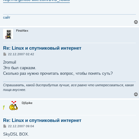
б
щ
е
н
и
сайт
е
FirstAlex
Re: Linux и спутниковый интернет
С
22.12.2007 02:42
о
о
2romuil
б
Это был сарказм.
щ
е
Сколько раз нужно прочитать вопрос, чтобы понять суть?
н
и
е
Спрашивать, какой дистрибутив лучше, все равно что интересоваться, какая
пища вкуснее.
DjSpike
Re: Linux и спутниковый интернет
С
22.12.2007 09:04
о
о
SkyDSL BOX.
б