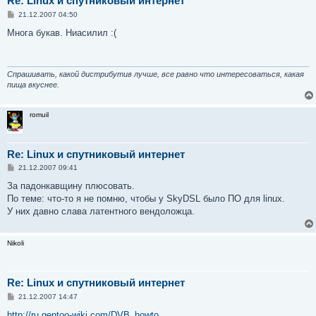
Re: Linux и спутниковый интернет
С
21.12.2007 04:50
о
о
Многа букав. Ниасилил :(
б
щ
е
н
и
Спрашивать, какой дистрибутив лучше, все равно что интересоваться, какая
е
пища вкуснее.
romuil
Re: Linux и спутниковый интернет
С
21.12.2007 09:41
о
о
За падонкавщину плюсовать.
б
По теме: что-то я не помню, чтобы у SkyDSL было ПО для linux.
щ
е
У них давно слава латентного вендоложца.
н
и
е
Nikoli
Re: Linux и спутниковый интернет
С
21.12.2007 14:47
о
о
http://ru.gentoo-wiki.com/DVB_howto