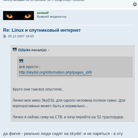
zenwolf
Бывший модератор
Re: Linux и спутниковый интернет
С
25.12.2007 18:05
о
о
б
DjSpike
писал(а):
↑
щ
е
н
и
е
всё просто -
http://skydsl.org/information.php/pages_id/9
Круто они там все опустили...
Лично мое имхо SkyDSL для одного человека полное гавно. Для
корпоративных может быть и нормально....
Лично я сейчас сижу на СТВ. и хочу перейти на S2 траспордер..
да фигня - реально люди сидят на skydsl -и не паряться - а эту