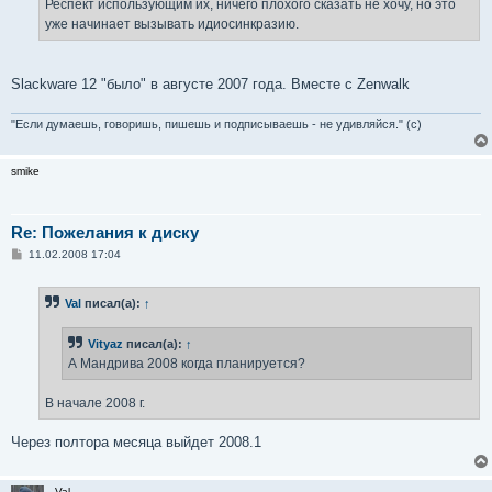
Респект использующим их, ничего плохого сказать не хочу, но это
уже начинает вызывать идиосинкразию.
Slackware 12 "было" в августе 2007 года. Вместе с Zenwalk
"Если думаешь, говоришь, пишешь и подписываешь - не удивляйся." (с)
smike
Re: Пожелания к диску
С
11.02.2008 17:04
о
о
б
Val
писал(а):
↑
щ
е
н
Vityaz
писал(а):
↑
и
е
А Мандрива 2008 когда планируется?
В начале 2008 г.
Через полтора месяца выйдет 2008.1
Val