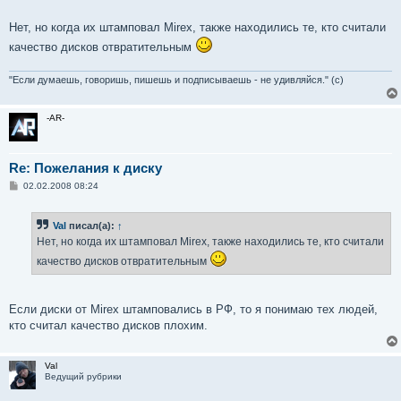
Нет, но когда их штамповал Mirex, также находились те, кто считали
качество дисков отвратительным
"Если думаешь, говоришь, пишешь и подписываешь - не удивляйся." (с)
-AR-
Re: Пожелания к диску
С
02.02.2008 08:24
о
о
б
Val
писал(а):
↑
щ
е
Нет, но когда их штамповал Mirex, также находились те, кто считали
н
и
качество дисков отвратительным
е
Если диски от Mirex штамповались в РФ, то я понимаю тех людей,
кто считал качество дисков плохим.
Val
Ведущий рубрики