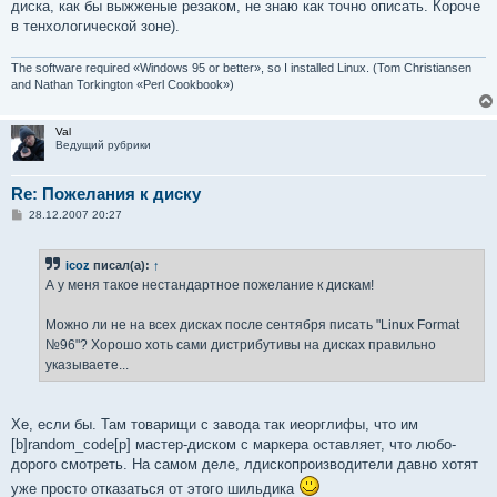
диска, как бы выжженые резаком, не знаю как точно описать. Короче
в тенхологической зоне).
The software required «Windows 95 or better», so I installed Linux. (Tom Christiansen
and Nathan Torkington «Perl Cookbook»)
Val
Ведущий рубрики
Re: Пожелания к диску
С
28.12.2007 20:27
о
о
б
icoz
писал(а):
↑
щ
е
А у меня такое нестандартное пожелание к дискам!
н
и
е
Можно ли не на всех дисках после сентября писать "Linux Format
№96"? Хорошо хоть сами дистрибутивы на дисках правильно
указываете...
Хе, если бы. Там товарищи с завода так иеорглифы, что им
[b]random_code[p] мастер-диском с маркера оставляет, что любо-
дорого смотреть. На самом деле, лдископроизводители давно хотят
уже просто отказаться от этого шильдика