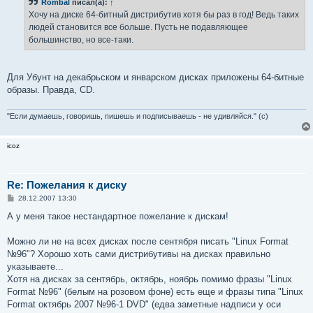
Rombal
писал(а):
↑
щ
е
Хочу на диске 64-битный дистрибутив хотя бы раз в год! Ведь таких
н
людей становится все больше. Пусть не подавляющее
и
е
большинство, но все-таки.
Для Убунт на декабрьском и январском дисках приложены 64-битные
образы. Правда, CD.
"Если думаешь, говоришь, пишешь и подписываешь - не удивляйся." (с)
icoz
Re: Пожелания к диску
С
28.12.2007 13:30
о
о
А у меня такое нестандартное пожелание к дискам!
б
щ
е
Можно ли не на всех дисках после сентября писать "Linux Format
н
№96"? Хорошо хоть сами дистрибутивы на дисках правильно
и
е
указываете...
Хотя на дисках за сентябрь, октябрь, ноябрь помимо фразы "Linux
Format №96" (белым на розовом фоне) есть еще и фразы типа "Linux
Format октябрь 2007 №96-1 DVD" (едва заметные надписи у оси