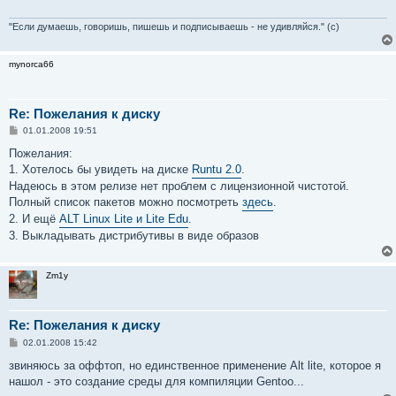
"Если думаешь, говоришь, пишешь и подписываешь - не удивляйся." (с)
mynorca66
Re: Пожелания к диску
С
01.01.2008 19:51
о
о
Пожелания:
б
1. Хотелось бы увидеть на диске
Runtu 2.0
.
щ
е
Надеюсь в этом релизе нет проблем с лицензионной чистотой.
н
Полный список пакетов можно посмотреть
здесь
.
и
е
2. И ещё
ALT Linux Lite и Lite Edu
.
3. Выкладывать дистрибутивы в виде образов
Zm1y
Re: Пожелания к диску
С
02.01.2008 15:42
о
о
звиняюсь за оффтоп, но единственное применение Alt lite, которое я
б
нашол - это создание среды для компиляции Gentoo...
щ
е