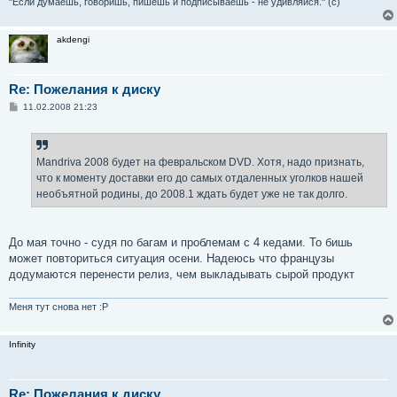
"Если думаешь, говоришь, пишешь и подписываешь - не удивляйся." (с)
akdengi
Re: Пожелания к диску
С
11.02.2008 21:23
о
о
б
щ
е
Mandriva 2008 будет на февральском DVD. Хотя, надо признать,
н
что к моменту доставки его до самых отдаленных уголков нашей
и
е
необъятной родины, до 2008.1 ждать будет уже не так долго.
До мая точно - судя по багам и проблемам с 4 кедами. То бишь
может повториться ситуация осени. Надеюсь что французы
додумаются перенести релиз, чем выкладывать сырой продукт
Меня тут снова нет :P
Infinity
Re: Пожелания к диску