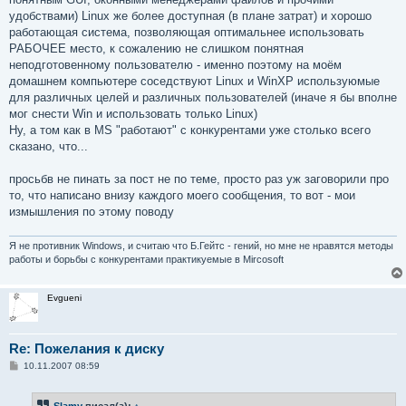
удобствами) Linux же более доступная (в плане затрат) и хорошо
работающая система, позволяющая оптимальнее использовать
РАБОЧЕЕ место, к сожалению не слишком понятная
неподготовенному пользователю - именно поэтому на моём
домашнем компьютере соседствуют Linux и WinXP используюмые
для различных целей и различных пользователей (иначе я бы вполне
мог снести Win и использовать только Linux)
Ну, а том как в MS "работают" с конкурентами уже столько всего
сказано, что...
просьбв не пинать за пост не по теме, просто раз уж заговорили про
то, что написано внизу каждого моего сообщения, то вот - мои
измышления по этому поводу
Я не противник Windows, и считаю что Б.Гейтс - гений, но мне не нравятся методы
работы и борьбы с конкурентами практикуемые в Mircosoft
Evgueni
Re: Пожелания к диску
С
10.11.2007 08:59
о
о
б