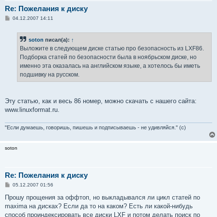
Re: Пожелания к диску
С
04.12.2007 14:11
о
о
б
soton
писал(а):
↑
щ
е
Выложите в следующем диске статью про безопасность из LXF86.
н
Подборка статей по безопасности была в ноябрьском диске, но
и
е
именно эта оказалась на английском языке, а хотелось бы иметь
подшивку на русском.
Эту статью, как и весь 86 номер, можно скачать с нашего сайта:
www.linuxformat.ru.
"Если думаешь, говоришь, пишешь и подписываешь - не удивляйся." (с)
soton
Re: Пожелания к диску
С
05.12.2007 01:56
о
о
Прошу прощения за оффтоп, но выкладывался ли цикл статей по
б
maxima на дисках? Если да то на каком? Есть ли какой-нибудь
щ
е
способ проиндексировать все диски LXF и потом делать поиск по