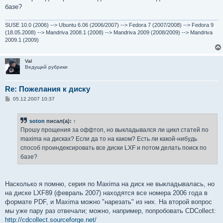
н
базе?
и
е
SUSE 10.0 (2006) --> Ubuntu 6.06 (2006/2007) --> Fedora 7 (2007/2008) --> Fedora 9
(18.05.2008) --> Mandriva 2008.1 (2008) --> Mandriva 2009 (2008/2009) --> Mandriva
2009.1 (2009)
Val
Ведущий рубрики
Re: Пожелания к диску
С
05.12.2007 10:37
о
о
б
soton
писал(а):
↑
щ
е
Прошу прощения за оффтоп, но выкладывался ли цикл статей по
н
maxima на дисках? Если да то на каком? Есть ли какой-нибудь
и
е
способ проиндексировать все диски LXF и потом делать поиск по
базе?
Насколько я помню, серия по Maxima на диск не выкладывалась, но
на диске LXF89 (февраль 2007) находятся все номера 2006 года в
формате PDF, и Maxima можно "нарезать" из них. На второй вопрос
мы уже пару раз отвечали; можно, например, попробовать CDCollect:
http://cdcollect.sourceforge.net/