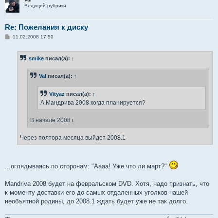
Ведущий рубрики
Re: Пожелания к диску
С
11.02.2008 17:50
о
о
б
smike
писал(а):
↑
щ
е
н
Val
писал(а):
↑
и
е
Vityaz
писал(а):
↑
А Мандрива 2008 когда планируется?
В начале 2008 г.
Через полтора месяца выйдет 2008.1
...оглядываясь по сторонам: "Аааа! Уже что ли март?"
Mandriva 2008 будет на февральском DVD. Хотя, надо признать, что
к моменту доставки его до самых отдаленных уголков нашей
необъятной родины, до 2008.1 ждать будет уже не так долго.