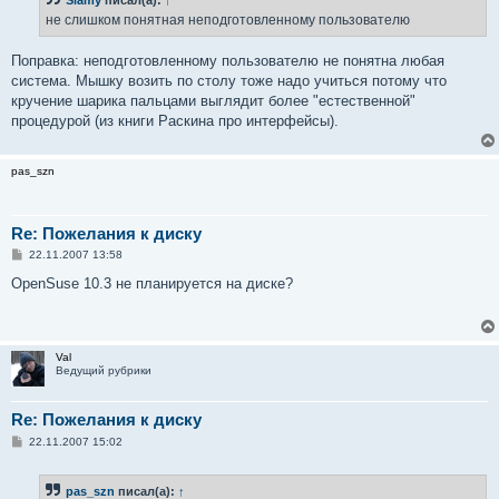
Slamy
писал(а):
↑
щ
е
не слишком понятная неподготовленному пользователю
н
и
е
Поправка: неподготовленному пользователю не понятна любая
система. Мышку возить по столу тоже надо учиться потому что
кручение шарика пальцами выглядит более "естественной"
процедурой (из книги Раскина про интерфейсы).
pas_szn
Re: Пожелания к диску
С
22.11.2007 13:58
о
о
OpenSuse 10.3 не планируется на диске?
б
щ
е
н
и
Val
е
Ведущий рубрики
Re: Пожелания к диску
С
22.11.2007 15:02
о
о
б
pas_szn
писал(а):
↑
щ