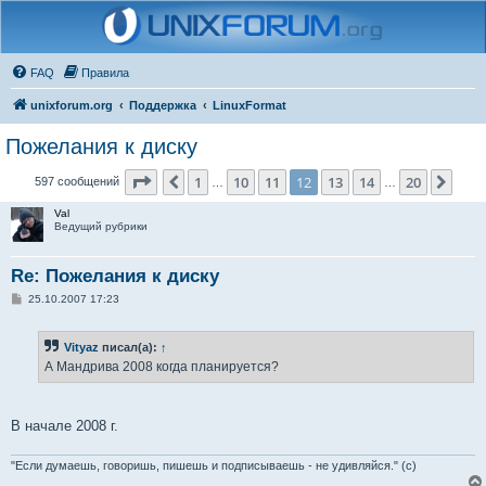
FAQ
Правила
unixforum.org
Поддержка
LinuxFormat
Пожелания к диску
Страница
12
из
20
1
10
11
12
13
14
20
Пред.
След
597 сообщений
…
…
Val
Ведущий рубрики
Re: Пожелания к диску
С
25.10.2007 17:23
о
о
б
Vityaz
писал(а):
↑
щ
е
А Мандрива 2008 когда планируется?
н
и
е
В начале 2008 г.
"Если думаешь, говоришь, пишешь и подписываешь - не удивляйся." (с)