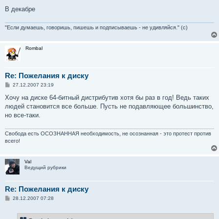
В декабре
"Если думаешь, говоришь, пишешь и подписываешь - не удивляйся." (с)
Rombal
Re: Пожелания к диску
С
27.12.2007 23:19
о
о
Хочу на диске 64-битный дистрибутив хотя бы раз в год! Ведь таких
б
людей становится все больше. Пусть не подавляющее большинство,
щ
е
но все-таки.
н
и
е
Свобода есть ОСОЗНАННАЯ необходимость, не осознанная - это протест против
всего!
Val
Ведущий рубрики
Re: Пожелания к диску
С
28.12.2007 07:28
о
о
б