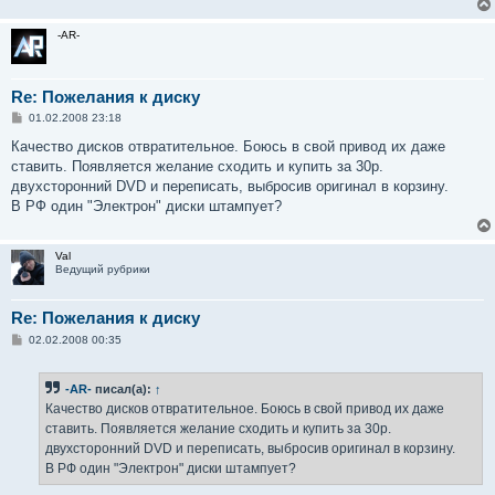
н
и
-AR-
е
Re: Пожелания к диску
С
01.02.2008 23:18
о
о
Качество дисков отвратительное. Боюсь в свой привод их даже
б
ставить. Появляется желание сходить и купить за 30р.
щ
е
двухсторонний DVD и переписать, выбросив оригинал в корзину.
н
В РФ один "Электрон" диски штампует?
и
е
Val
Ведущий рубрики
Re: Пожелания к диску
С
02.02.2008 00:35
о
о
б
-AR-
писал(а):
↑
щ
е
Качество дисков отвратительное. Боюсь в свой привод их даже
н
ставить. Появляется желание сходить и купить за 30р.
и
е
двухсторонний DVD и переписать, выбросив оригинал в корзину.
В РФ один "Электрон" диски штампует?