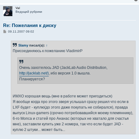
Val
Ведущий рубрики
Re: Пожелания к диску
С
09.11.2007 09:02
о
о
б
Slamy
писал(а):
↑
щ
е
Присоединяюсь к пожеланию VladimirP
н
и
е
Очень захотелось JAD (JackLab Audio Distribution,
http://jacklab.net/)
, ибо версия 1.0 вышла.
Планируется?
ИМХО хорошая вещь (мне в работе может пригодиться)
Я вообще когда про этого зверя услышал сразу решил что если в
LXF будет - куплю(до этого даже покупать не собирался), правда
выпуск Linux-gamers (срочно потребовавшийся моему племяннику),
6-го Мопса и статей про Ананас (которых не хватало для счастья
мне), заставили купить уже 2 номера, так что если будет JAD -
куплю 2 штуки... может быть...