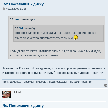
Re: Пожелания к диску
С
02.02.2008 11:38
о
о
б
-AR-
писал(а):
↑
щ
е
н
Val
писал(а):
↑
и
е
Нет, но когда их штамповал Mirex, также находились те, кто
считали качество дисков отвратительным
Если диски от Mirex штамповались в РФ, то я понимаю тех людей,
кто считал качество дисков плохим.
Конечно, в России. Я так думаю, что если производитель измениться
и может, то страна производитель (в обозримом будущем) - вряд ли.
"Если думаешь, говоришь, пишешь и подписываешь - не удивляйся." (с)
chitatel
Re: Пожелания к диску