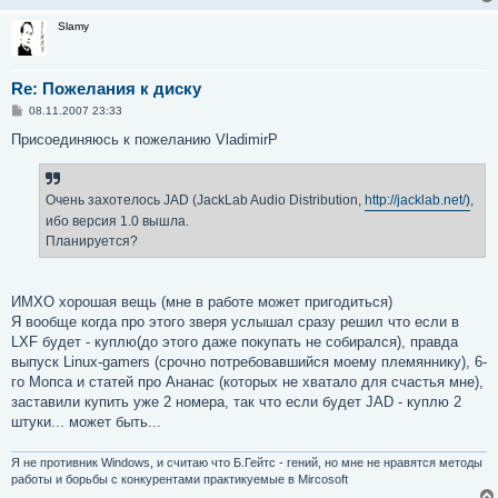
Slamy
Re: Пожелания к диску
С
08.11.2007 23:33
о
о
Присоединяюсь к пожеланию VladimirP
б
щ
е
н
Очень захотелось JAD (JackLab Audio Distribution,
http://jacklab.net/)
,
и
е
ибо версия 1.0 вышла.
Планируется?
ИМХО хорошая вещь (мне в работе может пригодиться)
Я вообще когда про этого зверя услышал сразу решил что если в
LXF будет - куплю(до этого даже покупать не собирался), правда
выпуск Linux-gamers (срочно потребовавшийся моему племяннику), 6-
го Мопса и статей про Ананас (которых не хватало для счастья мне),
заставили купить уже 2 номера, так что если будет JAD - куплю 2
штуки... может быть...
Я не противник Windows, и считаю что Б.Гейтс - гений, но мне не нравятся методы
работы и борьбы с конкурентами практикуемые в Mircosoft