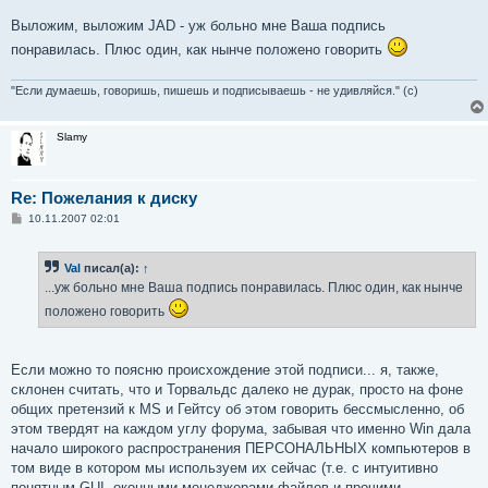
Выложим, выложим JAD - уж больно мне Ваша подпись
понравилась. Плюс один, как нынче положено говорить
"Если думаешь, говоришь, пишешь и подписываешь - не удивляйся." (с)
Slamy
Re: Пожелания к диску
С
10.11.2007 02:01
о
о
б
Val
писал(а):
↑
щ
е
...уж больно мне Ваша подпись понравилась. Плюс один, как нынче
н
и
положено говорить
е
Если можно то поясню происхождение этой подписи... я, также,
склонен считать, что и Торвальдс далеко не дурак, просто на фоне
общих претензий к MS и Гейтсу об этом говорить бессмысленно, об
этом твердят на каждом углу форума, забывая что именно Win дала
начало широкого распространения ПЕРСОНАЛЬНЫХ компьютеров в
том виде в котором мы используем их сейчас (т.е. с интуитивно
понятным GUI, оконными менеджерами файлов и прочими