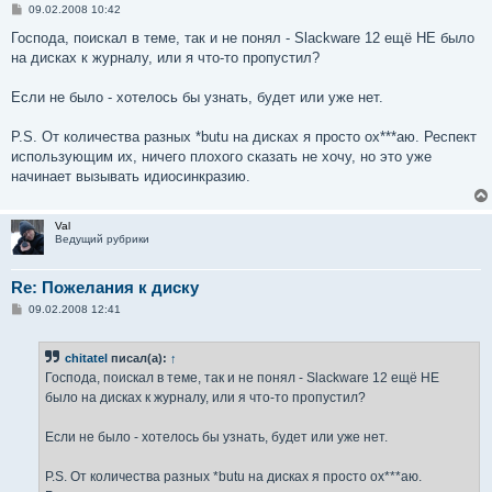
С
09.02.2008 10:42
о
о
Господа, поискал в теме, так и не понял - Slackware 12 ещё НЕ было
б
на дисках к журналу, или я что-то пропустил?
щ
е
н
Если не было - хотелось бы узнать, будет или уже нет.
и
е
P.S. От количества разных *butu на дисках я просто ох***аю. Респект
использующим их, ничего плохого сказать не хочу, но это уже
начинает вызывать идиосинкразию.
Val
Ведущий рубрики
Re: Пожелания к диску
С
09.02.2008 12:41
о
о
б
chitatel
писал(а):
↑
щ
е
Господа, поискал в теме, так и не понял - Slackware 12 ещё НЕ
н
было на дисках к журналу, или я что-то пропустил?
и
е
Если не было - хотелось бы узнать, будет или уже нет.
P.S. От количества разных *butu на дисках я просто ох***аю.