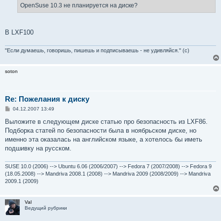
е
OpenSuse 10.3 не планируется на диске?
н
и
е
В LXF100
"Если думаешь, говоришь, пишешь и подписываешь - не удивляйся." (с)
soton
Re: Пожелания к диску
С
04.12.2007 13:49
о
о
Выложите в следующем диске статью про безопасность из LXF86.
б
Подборка статей по безопасности была в ноябрьском диске, но
щ
е
именно эта оказалась на английском языке, а хотелось бы иметь
н
подшивку на русском.
и
е
SUSE 10.0 (2006) --> Ubuntu 6.06 (2006/2007) --> Fedora 7 (2007/2008) --> Fedora 9
(18.05.2008) --> Mandriva 2008.1 (2008) --> Mandriva 2009 (2008/2009) --> Mandriva
2009.1 (2009)
Val
Ведущий рубрики