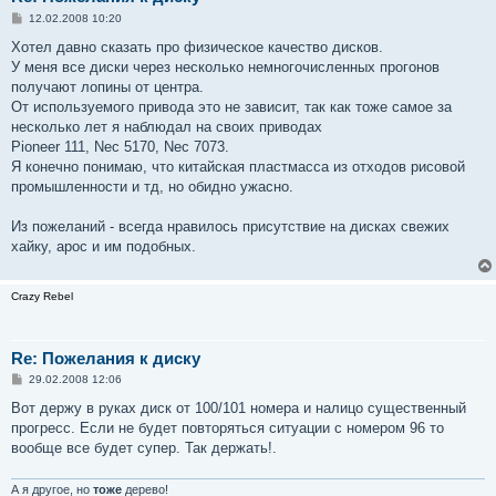
С
12.02.2008 10:20
о
о
Хотел давно сказать про физическое качество дисков.
б
У меня все диски через несколько немногочисленных прогонов
щ
е
получают лопины от центра.
н
От используемого привода это не зависит, так как тоже самое за
и
е
несколько лет я наблюдал на своих приводах
Pioneer 111, Nec 5170, Nec 7073.
Я конечно понимаю, что китайская пластмасса из отходов рисовой
промышленности и тд, но обидно ужасно.
Из пожеланий - всегда нравилось присутствие на дисках свежих
хайку, арос и им подобных.
Crazy Rebel
Re: Пожелания к диску
С
29.02.2008 12:06
о
о
Вот держу в руках диск от 100/101 номера и налицо существенный
б
прогресс. Если не будет повторяться ситуации с номером 96 то
щ
е
вообще все будет супер. Так держать!.
н
и
е
А я другое, но
тоже
дерево!