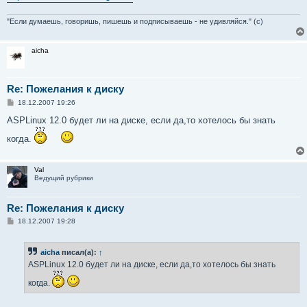
"Если думаешь, говоришь, пишешь и подписываешь - не удивляйся." (с)
aicha
Re: Пожелания к диску
С
18.12.2007 19:26
о
о
ASPLinux 12.0 будет ли на диске, если да,то хотелось бы знать
б
щ
когда.
е
н
и
е
Val
Ведущий рубрики
Re: Пожелания к диску
С
18.12.2007 19:28
о
о
б
aicha
писал(а):
↑
щ
е
ASPLinux 12.0 будет ли на диске, если да,то хотелось бы знать
н
и
когда.
е