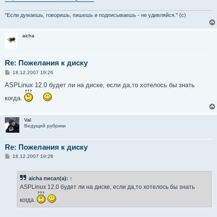
"Если думаешь, говоришь, пишешь и подписываешь - не удивляйся." (с)
aicha
Re: Пожелания к диску
С
18.12.2007 19:26
о
о
ASPLinux 12.0 будет ли на диске, если да,то хотелось бы знать
б
щ
когда.
е
н
и
е
Val
Ведущий рубрики
Re: Пожелания к диску
С
18.12.2007 19:28
о
о
б
aicha
писал(а):
↑
щ
е
ASPLinux 12.0 будет ли на диске, если да,то хотелось бы знать
н
и
когда.
е