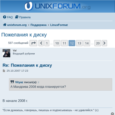
FAQ
Правила
unixforum.org
Поддержка
LinuxFormat
Пожелания к диску
Страница
12
из
20
1
10
11
12
13
14
20
Пред.
След
597 сообщений
…
…
Val
Ведущий рубрики
Re: Пожелания к диску
С
25.10.2007 17:23
о
о
б
Vityaz
писал(а):
↑
щ
е
А Мандрива 2008 когда планируется?
н
и
е
В начале 2008 г.
"Если думаешь, говоришь, пишешь и подписываешь - не удивляйся." (с)