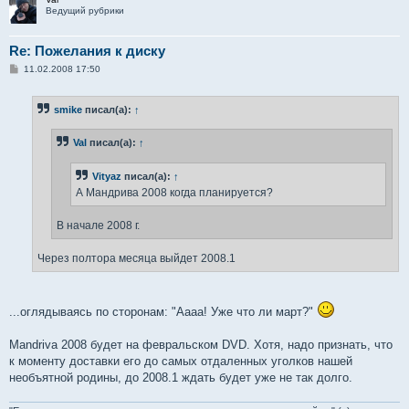
Ведущий рубрики
Re: Пожелания к диску
С
11.02.2008 17:50
о
о
б
smike
писал(а):
↑
щ
е
н
Val
писал(а):
↑
и
е
Vityaz
писал(а):
↑
А Мандрива 2008 когда планируется?
В начале 2008 г.
Через полтора месяца выйдет 2008.1
...оглядываясь по сторонам: "Аааа! Уже что ли март?"
Mandriva 2008 будет на февральском DVD. Хотя, надо признать, что
к моменту доставки его до самых отдаленных уголков нашей
необъятной родины, до 2008.1 ждать будет уже не так долго.