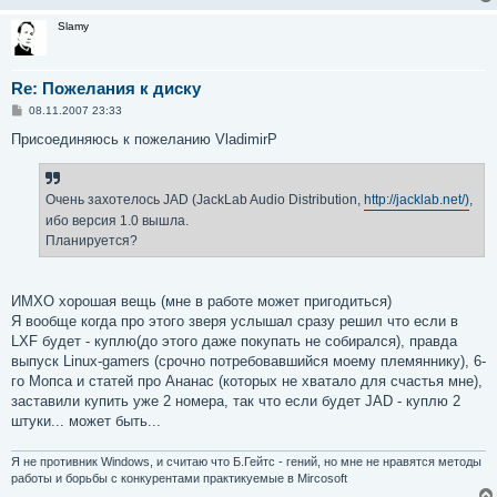
Slamy
Re: Пожелания к диску
С
08.11.2007 23:33
о
о
Присоединяюсь к пожеланию VladimirP
б
щ
е
н
Очень захотелось JAD (JackLab Audio Distribution,
http://jacklab.net/)
,
и
е
ибо версия 1.0 вышла.
Планируется?
ИМХО хорошая вещь (мне в работе может пригодиться)
Я вообще когда про этого зверя услышал сразу решил что если в
LXF будет - куплю(до этого даже покупать не собирался), правда
выпуск Linux-gamers (срочно потребовавшийся моему племяннику), 6-
го Мопса и статей про Ананас (которых не хватало для счастья мне),
заставили купить уже 2 номера, так что если будет JAD - куплю 2
штуки... может быть...
Я не противник Windows, и считаю что Б.Гейтс - гений, но мне не нравятся методы
работы и борьбы с конкурентами практикуемые в Mircosoft