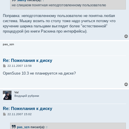
Slamy
писал(а):
↑
щ
е
не слишком понятная неподготовленному пользователю
н
и
е
Поправка: неподготовленному пользователю не понятна любая
система. Мышку возить по столу тоже надо учиться потому что
кручение шарика пальцами выглядит более "естественной"
процедурой (из книги Раскина про интерфейсы).
pas_szn
Re: Пожелания к диску
С
22.11.2007 13:58
о
о
OpenSuse 10.3 не планируется на диске?
б
щ
е
н
и
Val
е
Ведущий рубрики
Re: Пожелания к диску
С
22.11.2007 15:02
о
о
б
pas_szn
писал(а):
↑
щ