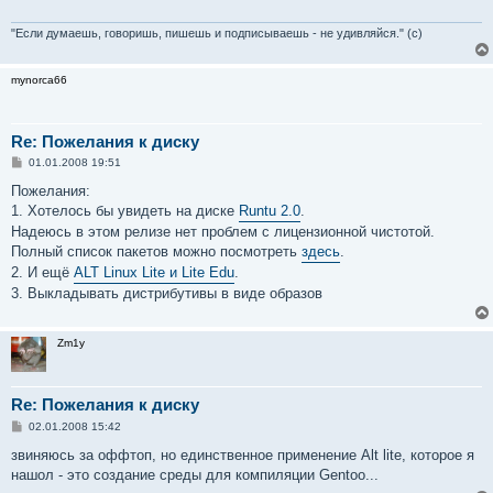
"Если думаешь, говоришь, пишешь и подписываешь - не удивляйся." (с)
mynorca66
Re: Пожелания к диску
С
01.01.2008 19:51
о
о
Пожелания:
б
1. Хотелось бы увидеть на диске
Runtu 2.0
.
щ
е
Надеюсь в этом релизе нет проблем с лицензионной чистотой.
н
Полный список пакетов можно посмотреть
здесь
.
и
е
2. И ещё
ALT Linux Lite и Lite Edu
.
3. Выкладывать дистрибутивы в виде образов
Zm1y
Re: Пожелания к диску
С
02.01.2008 15:42
о
о
звиняюсь за оффтоп, но единственное применение Alt lite, которое я
б
нашол - это создание среды для компиляции Gentoo...
щ
е