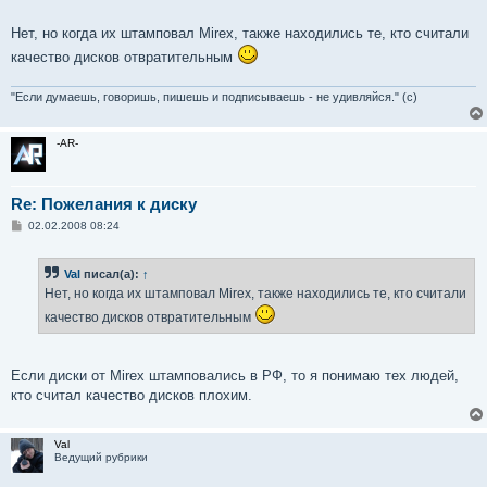
Нет, но когда их штамповал Mirex, также находились те, кто считали
качество дисков отвратительным
"Если думаешь, говоришь, пишешь и подписываешь - не удивляйся." (с)
-AR-
Re: Пожелания к диску
С
02.02.2008 08:24
о
о
б
Val
писал(а):
↑
щ
е
Нет, но когда их штамповал Mirex, также находились те, кто считали
н
и
качество дисков отвратительным
е
Если диски от Mirex штамповались в РФ, то я понимаю тех людей,
кто считал качество дисков плохим.
Val
Ведущий рубрики