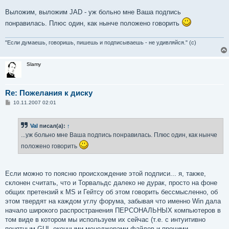
Выложим, выложим JAD - уж больно мне Ваша подпись
понравилась. Плюс один, как нынче положено говорить
"Если думаешь, говоришь, пишешь и подписываешь - не удивляйся." (с)
Slamy
Re: Пожелания к диску
С
10.11.2007 02:01
о
о
б
Val
писал(а):
↑
щ
е
...уж больно мне Ваша подпись понравилась. Плюс один, как нынче
н
и
положено говорить
е
Если можно то поясню происхождение этой подписи... я, также,
склонен считать, что и Торвальдс далеко не дурак, просто на фоне
общих претензий к MS и Гейтсу об этом говорить бессмысленно, об
этом твердят на каждом углу форума, забывая что именно Win дала
начало широкого распространения ПЕРСОНАЛЬНЫХ компьютеров в
том виде в котором мы используем их сейчас (т.е. с интуитивно
понятным GUI, оконными менеджерами файлов и прочими