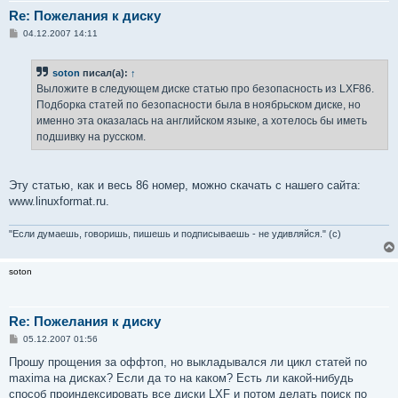
Re: Пожелания к диску
С
04.12.2007 14:11
о
о
б
soton
писал(а):
↑
щ
е
Выложите в следующем диске статью про безопасность из LXF86.
н
Подборка статей по безопасности была в ноябрьском диске, но
и
е
именно эта оказалась на английском языке, а хотелось бы иметь
подшивку на русском.
Эту статью, как и весь 86 номер, можно скачать с нашего сайта:
www.linuxformat.ru.
"Если думаешь, говоришь, пишешь и подписываешь - не удивляйся." (с)
soton
Re: Пожелания к диску
С
05.12.2007 01:56
о
о
Прошу прощения за оффтоп, но выкладывался ли цикл статей по
б
maxima на дисках? Если да то на каком? Есть ли какой-нибудь
щ
е
способ проиндексировать все диски LXF и потом делать поиск по