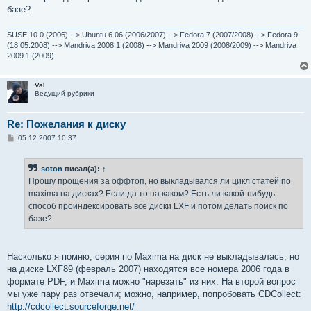
н
базе?
и
е
SUSE 10.0 (2006) --> Ubuntu 6.06 (2006/2007) --> Fedora 7 (2007/2008) --> Fedora 9
(18.05.2008) --> Mandriva 2008.1 (2008) --> Mandriva 2009 (2008/2009) --> Mandriva
2009.1 (2009)
Val
Ведущий рубрики
Re: Пожелания к диску
С
05.12.2007 10:37
о
о
б
soton
писал(а):
↑
щ
е
Прошу прощения за оффтоп, но выкладывался ли цикл статей по
н
maxima на дисках? Если да то на каком? Есть ли какой-нибудь
и
е
способ проиндексировать все диски LXF и потом делать поиск по
базе?
Насколько я помню, серия по Maxima на диск не выкладывалась, но
на диске LXF89 (февраль 2007) находятся все номера 2006 года в
формате PDF, и Maxima можно "нарезать" из них. На второй вопрос
мы уже пару раз отвечали; можно, например, попробовать CDCollect:
http://cdcollect.sourceforge.net/