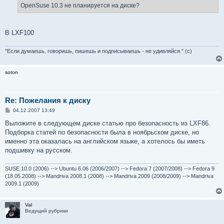
е
OpenSuse 10.3 не планируется на диске?
н
и
е
В LXF100
"Если думаешь, говоришь, пишешь и подписываешь - не удивляйся." (с)
soton
Re: Пожелания к диску
С
04.12.2007 13:49
о
о
Выложите в следующем диске статью про безопасность из LXF86.
б
Подборка статей по безопасности была в ноябрьском диске, но
щ
е
именно эта оказалась на английском языке, а хотелось бы иметь
н
подшивку на русском.
и
е
SUSE 10.0 (2006) --> Ubuntu 6.06 (2006/2007) --> Fedora 7 (2007/2008) --> Fedora 9
(18.05.2008) --> Mandriva 2008.1 (2008) --> Mandriva 2009 (2008/2009) --> Mandriva
2009.1 (2009)
Val
Ведущий рубрики