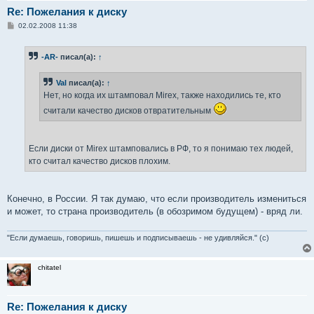
Re: Пожелания к диску
С
02.02.2008 11:38
о
о
б
-AR-
писал(а):
↑
щ
е
н
Val
писал(а):
↑
и
е
Нет, но когда их штамповал Mirex, также находились те, кто
считали качество дисков отвратительным
Если диски от Mirex штамповались в РФ, то я понимаю тех людей,
кто считал качество дисков плохим.
Конечно, в России. Я так думаю, что если производитель измениться
и может, то страна производитель (в обозримом будущем) - вряд ли.
"Если думаешь, говоришь, пишешь и подписываешь - не удивляйся." (с)
chitatel
Re: Пожелания к диску