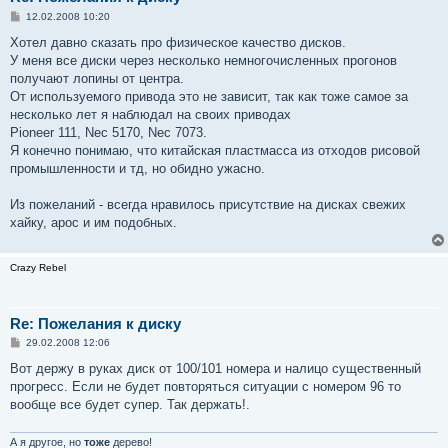
С
12.02.2008 10:20
о
о
Хотел давно сказать про физическое качество дисков.
б
У меня все диски через несколько немногочисленных прогонов
щ
е
получают лопины от центра.
н
От используемого привода это не зависит, так как тоже самое за
и
е
несколько лет я наблюдал на своих приводах
Pioneer 111, Nec 5170, Nec 7073.
Я конечно понимаю, что китайская пластмасса из отходов рисовой
промышленности и тд, но обидно ужасно.
Из пожеланий - всегда нравилось присутствие на дисках свежих
хайку, арос и им подобных.
Crazy Rebel
Re: Пожелания к диску
С
29.02.2008 12:06
о
о
Вот держу в руках диск от 100/101 номера и налицо существенный
б
прогресс. Если не будет повторяться ситуации с номером 96 то
щ
е
вообще все будет супер. Так держать!.
н
и
е
А я другое, но
тоже
дерево!