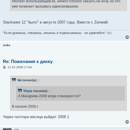
Респект использующим их, ничего плохого сказать не хочу, но это
уже начинает вызывать идиосинкразию.
Slackware 12 "было" в августе 2007 года. Вместе с Zenwalk
"Если думаешь, говоришь, пишешь и подписываешь - не удивляйся." (с)
smike
Re: Пожелания к диску
С
11.02.2008 17:04
о
о
б
Val
писал(а):
↑
щ
е
н
Vityaz
писал(а):
↑
и
е
А Мандрива 2008 когда планируется?
В начале 2008 г.
Через полтора месяца выйдет 2008.1
Val