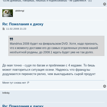
"Если думаешь, говоришь, пишешь и подписываешь - не удивляйся." (с)
akdengi
Re: Пожелания к диску
С
11.02.2008 21:23
о
о
б
щ
е
Mandriva 2008 будет на февральском DVD. Хотя, надо признать,
н
что к моменту доставки его до самых отдаленных уголков нашей
и
е
необъятной родины, до 2008.1 ждать будет уже не так долго.
До мая точно - судя по багам и проблемам с 4 кедами. То бишь
может повториться ситуация осени. Надеюсь что французы
додумаются перенести релиз, чем выкладывать сырой продукт
Меня тут снова нет :P
Infinity
Re: Пожелания к диску