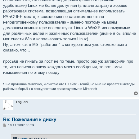
удобствами) Linux же более доступная (в плане затрат) и хорошо
работающая система, позволяющая оптимальнее использовать
РАБОЧЕЕ место, к сожалению не слишком понятная
неподготовенному пользователю - именно поэтому на моём
домашнем компьютере соседствуют Linux и WinXP используюмые
для различных целей и различных пользователей (иначе я бы вполне
мог снести Win и использовать только Linux)
Ну, а том как в MS "работают" с конкурентами уже столько всего
сказано, что...
просьбв не пинать за пост не по теме, просто раз уж заговорили про
то, что написано внизу каждого моего сообщения, то вот - мои
измышления по этому поводу
Я не противник Windows, и считаю что Б.Гейтс - гений, но мне не нравятся методы
работы и борьбы с конкурентами практикуемые в Mircosoft
Evgueni
Re: Пожелания к диску
С
10.11.2007 08:59
о
о
б