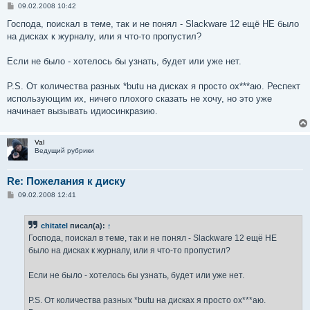
С
09.02.2008 10:42
о
о
Господа, поискал в теме, так и не понял - Slackware 12 ещё НЕ было
б
на дисках к журналу, или я что-то пропустил?
щ
е
н
Если не было - хотелось бы узнать, будет или уже нет.
и
е
P.S. От количества разных *butu на дисках я просто ох***аю. Респект
использующим их, ничего плохого сказать не хочу, но это уже
начинает вызывать идиосинкразию.
Val
Ведущий рубрики
Re: Пожелания к диску
С
09.02.2008 12:41
о
о
б
chitatel
писал(а):
↑
щ
е
Господа, поискал в теме, так и не понял - Slackware 12 ещё НЕ
н
было на дисках к журналу, или я что-то пропустил?
и
е
Если не было - хотелось бы узнать, будет или уже нет.
P.S. От количества разных *butu на дисках я просто ох***аю.