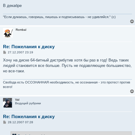
В декабре
"Если думаешь, говоришь, пишешь и подписываешь - не удивляйся." (с)
Rombal
Re: Пожелания к диску
С
27.12.2007 23:19
о
о
Хочу на диске 64-битный дистрибутив хотя бы раз в год! Ведь таких
б
людей становится все больше. Пусть не подавляющее большинство,
щ
е
но все-таки.
н
и
е
Свобода есть ОСОЗНАННАЯ необходимость, не осознанная - это протест против
всего!
Val
Ведущий рубрики
Re: Пожелания к диску
С
28.12.2007 07:28
о
о
б