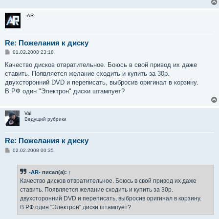
н
и
-AR-
е
Re: Пожелания к диску
С
01.02.2008 23:18
о
о
Качество дисков отвратительное. Боюсь в свой привод их даже
б
ставить. Появляется желание сходить и купить за 30р.
щ
е
двухсторонний DVD и переписать, выбросив оригинал в корзину.
н
В РФ один "Электрон" диски штампует?
и
е
Val
Ведущий рубрики
Re: Пожелания к диску
С
02.02.2008 00:35
о
о
б
-AR-
писал(а):
↑
щ
е
Качество дисков отвратительное. Боюсь в свой привод их даже
н
ставить. Появляется желание сходить и купить за 30р.
и
е
двухсторонний DVD и переписать, выбросив оригинал в корзину.
В РФ один "Электрон" диски штампует?