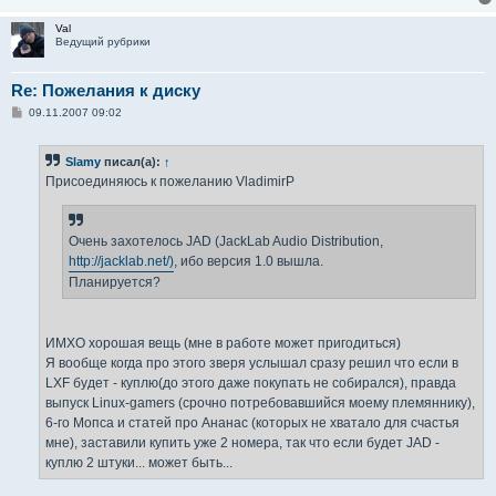
Val
Ведущий рубрики
Re: Пожелания к диску
С
09.11.2007 09:02
о
о
б
Slamy
писал(а):
↑
щ
е
Присоединяюсь к пожеланию VladimirP
н
и
е
Очень захотелось JAD (JackLab Audio Distribution,
http://jacklab.net/)
, ибо версия 1.0 вышла.
Планируется?
ИМХО хорошая вещь (мне в работе может пригодиться)
Я вообще когда про этого зверя услышал сразу решил что если в
LXF будет - куплю(до этого даже покупать не собирался), правда
выпуск Linux-gamers (срочно потребовавшийся моему племяннику),
6-го Мопса и статей про Ананас (которых не хватало для счастья
мне), заставили купить уже 2 номера, так что если будет JAD -
куплю 2 штуки... может быть...