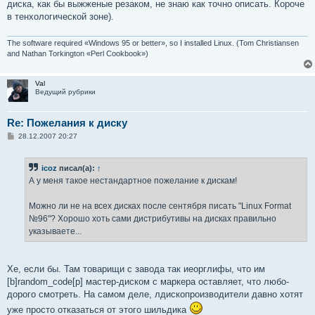
диска, как бы выжженые резаком, не знаю как точно описать. Короче
в тенхологической зоне).
The software required «Windows 95 or better», so I installed Linux. (Tom Christiansen
and Nathan Torkington «Perl Cookbook»)
Val
Ведущий рубрики
Re: Пожелания к диску
С
28.12.2007 20:27
о
о
б
icoz
писал(а):
↑
щ
е
А у меня такое нестандартное пожелание к дискам!
н
и
е
Можно ли не на всех дисках после сентября писать "Linux Format
№96"? Хорошо хоть сами дистрибутивы на дисках правильно
указываете...
Хе, если бы. Там товарищи с завода так иеорглифы, что им
[b]random_code[p] мастер-диском с маркера оставляет, что любо-
дорого смотреть. На самом деле, лдископроизводители давно хотят
уже просто отказаться от этого шильдика