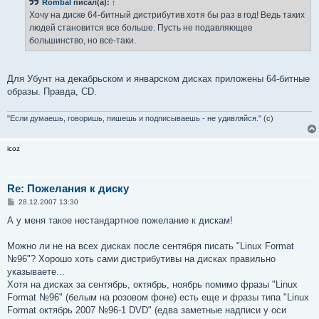
Rombal
писал(а):
↑
щ
е
Хочу на диске 64-битный дистрибутив хотя бы раз в год! Ведь таких
н
людей становится все больше. Пусть не подавляющее
и
е
большинство, но все-таки.
Для Убунт на декабрьском и январском дисках приложены 64-битные
образы. Правда, CD.
"Если думаешь, говоришь, пишешь и подписываешь - не удивляйся." (с)
icoz
Re: Пожелания к диску
С
28.12.2007 13:30
о
о
А у меня такое нестандартное пожелание к дискам!
б
щ
е
Можно ли не на всех дисках после сентября писать "Linux Format
н
№96"? Хорошо хоть сами дистрибутивы на дисках правильно
и
е
указываете...
Хотя на дисках за сентябрь, октябрь, ноябрь помимо фразы "Linux
Format №96" (белым на розовом фоне) есть еще и фразы типа "Linux
Format октябрь 2007 №96-1 DVD" (едва заметные надписи у оси