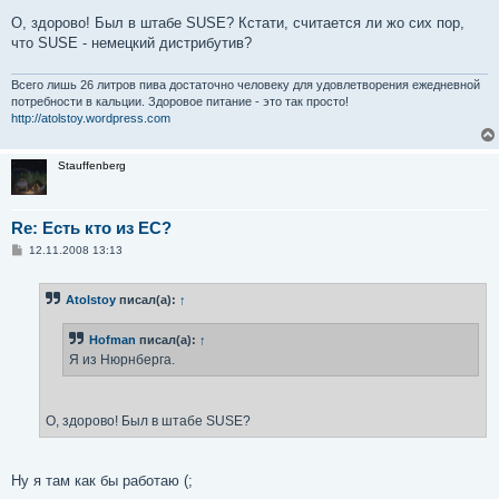
О, здорово! Был в штабе SUSE? Кстати, считается ли жо сих пор,
что SUSE - немецкий дистрибутив?
Всего лишь 26 литров пива достаточно человеку для удовлетворения ежедневной
потребности в кальции. Здоровое питание - это так просто!
http://atolstoy.wordpress.com
Stauffenberg
Re: Есть кто из ЕС?
С
12.11.2008 13:13
о
о
б
Atolstoy
писал(а):
↑
щ
е
н
Hofman
писал(а):
↑
и
е
Я из Нюрнберга.
О, здорово! Был в штабе SUSE?
Ну я там как бы работаю (;