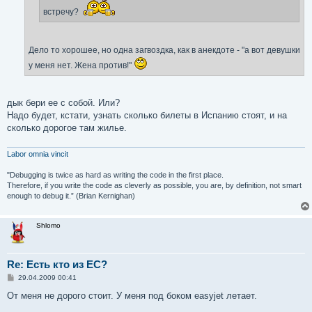
встречу?
Дело то хорошее, но одна загвоздка, как в анекдоте - "а вот девушки
у меня нет. Жена против!"
дык бери ее с собой. Или?
Надо будет, кстати, узнать сколько билеты в Испанию стоят, и на
сколько дорогое там жилье.
Labor omnia vincit
"Debugging is twice as hard as writing the code in the first place.
Therefore, if you write the code as cleverly as possible, you are, by definition, not smart
enough to debug it.” (Brian Kernighan)
Shlomo
Re: Есть кто из ЕС?
С
29.04.2009 00:41
о
о
От меня не дорого стоит. У меня под боком easyjet летает.
б
щ