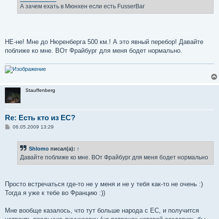
н
А зачем ехать в Мюнхен если есть FusserBar
и
е
НЕ-не! Мне до Нюренберга 500 км.! А это явный перебор! Давайте
поближе ко мне. ВОт Фрайбург для меня бодет нормально.
Stauffenberg
Re: Есть кто из ЕС?
С
06.05.2009 13:29
о
о
б
Shlomo
писал(а):
↑
щ
е
Давайте поближе ко мне. ВОт Фрайбург для меня бодет нормально
н
и
е
Просто встречаться где-то не у меня и не у тебя как-то не очень :)
Тогда я уже к тебе во Францию :))
Мне вообще казалось, что тут больше народа с ЕС, и получится