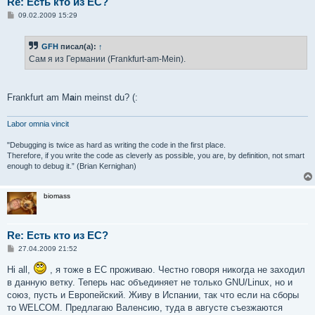
Re: Есть кто из ЕС?
С
09.02.2009 15:29
о
о
б
GFH
писал(а):
↑
щ
е
Сам я из Германии (Frankfurt-am-Mein).
н
и
е
Frankfurt am M
a
in meinst du? (:
Labor omnia vincit
"Debugging is twice as hard as writing the code in the first place.
Therefore, if you write the code as cleverly as possible, you are, by definition, not smart
enough to debug it.” (Brian Kernighan)
biomass
Re: Есть кто из ЕС?
С
27.04.2009 21:52
о
о
Hi all,
, я тоже в ЕС проживаю. Честно говоря никогда не заходил
б
в данную ветку. Теперь нас объединяет не только GNU/Linux, но и
щ
е
союз, пусть и Европейский. Живу в Испании, так что если на сборы
н
то WELCOM. Предлагаю Валенсию, туда в августе съезжаются
и