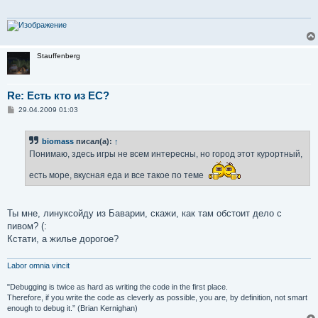
е
н
и
е
Stauffenberg
Re: Есть кто из ЕС?
С
29.04.2009 01:03
о
о
б
biomass
писал(а):
↑
щ
е
Понимаю, здесь игры не всем интересны, но город этот курортный,
н
и
есть море, вкусная еда и все такое по теме
е
Ты мне, линуксойду из Баварии, скажи, как там обстоит дело с
пивом? (:
Кстати, а жилье дорогое?
Labor omnia vincit
"Debugging is twice as hard as writing the code in the first place.
Therefore, if you write the code as cleverly as possible, you are, by definition, not smart
enough to debug it.” (Brian Kernighan)