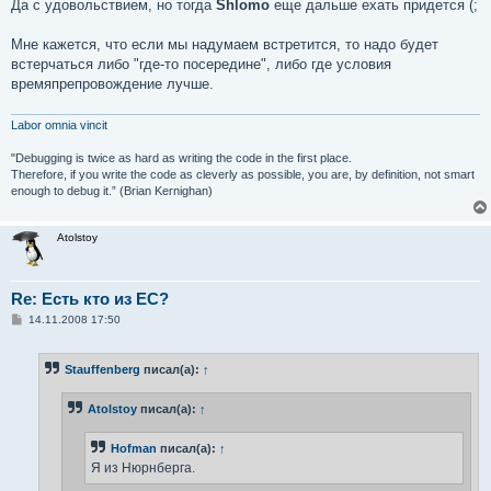
Да с удовольствием, но тогда
Shlomo
еще дальше ехать придется (;
Мне кажется, что если мы надумаем встретится, то надо будет
встерчаться либо "где-то посередине", либо где условия
времяпрепровождение лучше.
Labor omnia vincit
"Debugging is twice as hard as writing the code in the first place.
Therefore, if you write the code as cleverly as possible, you are, by definition, not smart
enough to debug it.” (Brian Kernighan)
Atolstoy
Re: Есть кто из ЕС?
С
14.11.2008 17:50
о
о
б
Stauffenberg
писал(а):
↑
щ
е
н
Atolstoy
писал(а):
↑
и
е
Hofman
писал(а):
↑
Я из Нюрнберга.