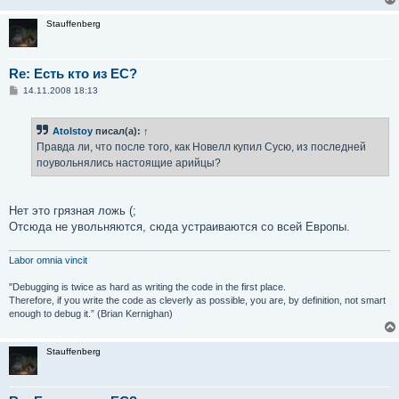
Stauffenberg
Re: Есть кто из ЕС?
С
14.11.2008 18:13
о
о
б
Atolstoy
писал(а):
↑
щ
е
Правда ли, что после того, как Новелл купил Сусю, из последней
н
поувольнялись настоящие арийцы?
и
е
Нет это грязная ложь (;
Отсюда не увольняются, сюда устраиваются со всей Европы.
Labor omnia vincit
"Debugging is twice as hard as writing the code in the first place.
Therefore, if you write the code as cleverly as possible, you are, by definition, not smart
enough to debug it.” (Brian Kernighan)
Stauffenberg