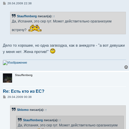
С
28.04.2009 22:38
о
о
б
Stauffenberg
писал(а):
↑
щ
е
Да, Испания, это сер гут. Может действительно ораганизуем
н
и
встречу?
е
Дело то хорошее, но одна загвоздка, как в анекдоте - "а вот девушки
у меня нет. Жена против!"
Stauffenberg
Re: Есть кто из ЕС?
С
29.04.2009 00:38
о
о
б
Shlomo
писал(а):
↑
щ
е
н
Stauffenberg
писал(а):
↑
и
е
Да, Испания, это сер гут. Может действительно ораганизуем