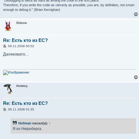
"Debugging is twice as hard as writing the code in the first place.
Therefore, if you write the code as cleverly as possible, you are, by definition, not smart
enough to debug it.” (Brian Kernighan)
Shlomo
Re: Есть кто из ЕС?
С
09.11.2008 00:52
о
о
Далековато...
б
щ
е
н
и
е
Atolstoy
Re: Есть кто из ЕС?
С
09.11.2008 01:35
о
о
б
Hofman
писал(а):
↑
щ
е
Я из Нюрнберга.
н
и
е