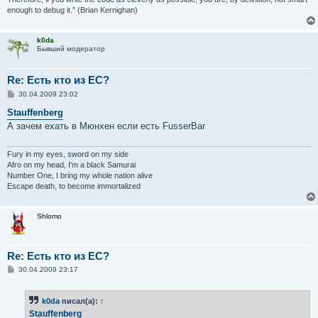
enough to debug it.” (Brian Kernighan)
k0da
Бывший модератор
Re: Есть кто из ЕС?
С
30.04.2009 23:02
о
о
Stauffenberg
б
А зачем ехать в Мюнхен если есть FusserBar
щ
е
н
и
Fury in my eyes, sword on my side
е
Afro on my head, I'm a black Samurai
Number One, I bring my whole nation alive
Escape death, to become immortalized
Shlomo
Re: Есть кто из ЕС?
С
30.04.2009 23:17
о
о
б
k0da
писал(а):
↑
щ
е
Stauffenberg