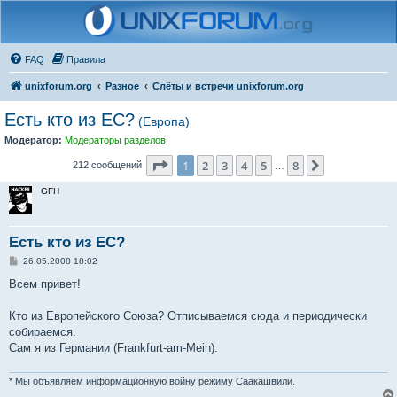
FAQ
Правила
unixforum.org
Разное
Слёты и встречи unixforum.org
Есть кто из ЕС?
(Европа)
Модератор:
Модераторы разделов
Страница
1
из
8
1
2
3
4
5
8
След.
212 сообщений
…
GFH
Есть кто из ЕС?
С
26.05.2008 18:02
о
о
Всем привет!
б
щ
е
Кто из Европейского Союза? Отписываемся сюда и периодически
н
собираемся.
и
е
Сам я из Германии (Frankfurt-am-Mein).
* Мы объявляем информационную войну режиму Саакашвили.