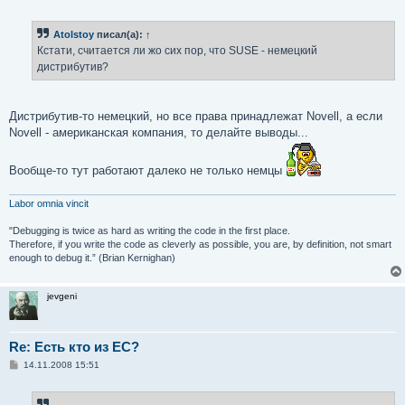
Atolstoy
писал(а):
↑
Кстати, считается ли жо сих пор, что SUSE - немецкий
дистрибутив?
Дистрибутив-то немецкий, но все права принадлежат Novell, а если
Novell - американская компания, то делайте выводы...
Вообще-то тут работают далеко не только немцы
Labor omnia vincit
"Debugging is twice as hard as writing the code in the first place.
Therefore, if you write the code as cleverly as possible, you are, by definition, not smart
enough to debug it.” (Brian Kernighan)
jevgeni
Re: Есть кто из ЕС?
С
14.11.2008 15:51
о
о
б