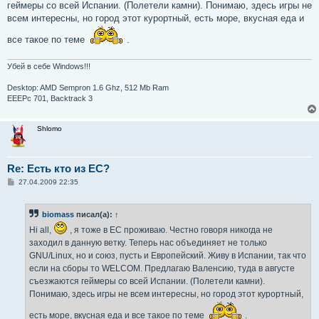
е
геймеры со всей Испании. (Полетели камни). Понимаю, здесь игры не
всем интересны, но город этот курортный, есть море, вкусная еда и
все такое по теме
.
Убей в себе Windows!!!
Desktop: AMD Sempron 1.6 Ghz, 512 Mb Ram
EEEPc 701, Backtrack 3
Shlomo
Re: Есть кто из ЕС?
С
27.04.2009 22:35
о
о
б
biomass
писал(а):
↑
щ
е
Hi all,
, я тоже в ЕС проживаю. Честно говоря никогда не
н
и
заходил в данную ветку. Теперь нас объединяет не только
е
GNU/Linux, но и союз, пусть и Европейский. Живу в Испании, так что
если на сборы то WELCOM. Предлагаю Валенсию, туда в августе
съезжаются геймеры со всей Испании. (Полетели камни).
Понимаю, здесь игры не всем интересны, но город этот курортный,
есть море, вкусная еда и все такое по теме
.