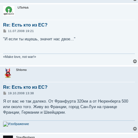
UTeHok
Re: Есть кто из ЕС?
С
11.07.2008 19:21
о
о
"И если ты ищешь, значит нас двое..."
б
щ
е
н
и
«Make love, not war!»
е
Shlomo
Re: Есть кто из ЕС?
С
19.10.2008 13:38
о
о
Я от вас не так далеко. От Франфурта 320км а от Нюренберга 500
б
или около того. Живу во Франции, город Сан-Луи на границе
щ
е
Франции, Германии и Швейцарии.
н
и
е
Stauffenberg