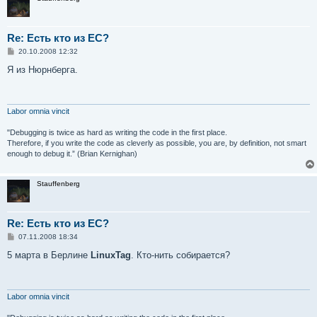
Re: Есть кто из ЕС?
С
20.10.2008 12:32
о
о
Я из Нюрнберга.
б
щ
е
н
и
Labor omnia vincit
е
"Debugging is twice as hard as writing the code in the first place.
Therefore, if you write the code as cleverly as possible, you are, by definition, not smart
enough to debug it.” (Brian Kernighan)
Stauffenberg
Re: Есть кто из ЕС?
С
07.11.2008 18:34
о
о
5 марта в Берлине
LinuxTag
. Кто-нить собирается?
б
щ
е
н
и
Labor omnia vincit
е