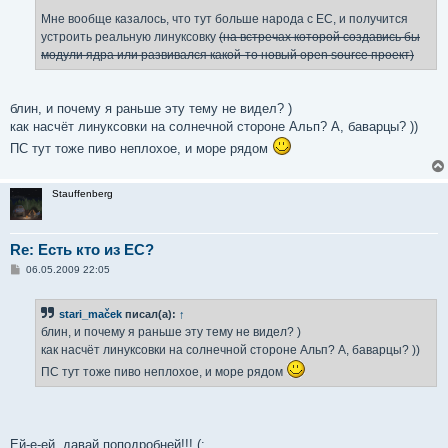
Мне вообще казалось, что тут больше народа с ЕС, и получится
устроить реальную линуксовку
(на встречах которой создавись бы
модули ядра или развивался какой-то новый open source проект)
блин, и почему я раньше эту тему не видел? )
как насчёт линуксовки на солнечной стороне Альп? А, баварцы? ))
ПС тут тоже пиво неплохое, и море рядом
Stauffenberg
Re: Есть кто из ЕС?
С
06.05.2009 22:05
о
о
б
stari_maček
писал(а):
↑
щ
е
блин, и почему я раньше эту тему не видел? )
н
как насчёт линуксовки на солнечной стороне Альп? А, баварцы? ))
и
е
ПС тут тоже пиво неплохое, и море рядом
Ей-е-ей, давай поподробней!!! (: