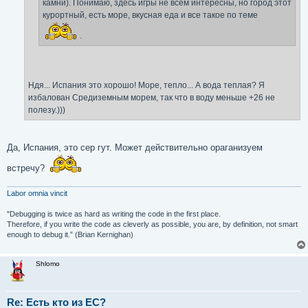
камни). Понимаю, здесь игры не всем интересны, но город этот
курортный, есть море, вкусная еда и все такое по теме
.
Ндя... Испания это хорошо! Море, тепло... А вода теплая? Я
избалован Средиземным морем, так что в воду меньше +26 не
полезу.)))
Да, Испания, это сер гут. Может действительно ораганизуем
встречу?
Labor omnia vincit
"Debugging is twice as hard as writing the code in the first place.
Therefore, if you write the code as cleverly as possible, you are, by definition, not smart
enough to debug it.” (Brian Kernighan)
Shlomo
Re: Есть кто из ЕС?