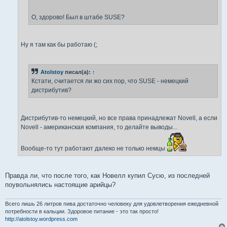
О, здорово! Был в штабе SUSE?
Ну я там как бы работаю (;
Atolstoy
писал(а):
↑
Кстати, считается ли жо сих пор, что SUSE - немецкий
дистрибутив?
Дистрибутив-то немецкий, но все права принадлежат Novell, а если
Novell - американская компания, то делайте выводы...
Вообще-то тут работают далеко не только немцы
Правда ли, что после того, как Новелл купил Сусю, из последней
поувольнялись настоящие арийцы?
Всего лишь 26 литров пива достаточно человеку для удовлетворения ежедневной
потребности в кальции. Здоровое питание - это так просто!
http://atolstoy.wordpress.com