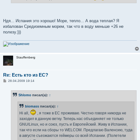
Ндя... Испания это хорошо! Море, тепло... А вода теплая? Я
избалован Средиземным морем, так что в воду меньше +26 не
полезу.)))
Stauffenberg
Re: Есть кто из ЕС?
С
28.04.2009 19:14
о
о
б
Shlomo
писал(а):
↑
щ
е
н
biomass
писал(а):
↑
и
е
Hi all,
, я тоже в ЕС проживаю. Честно говоря никогда не
заходил в данную ветку. Теперь нас объединяет не только
GNU/Linux, но и союз, пусть и Европейский. Живу в Испании,
так что если на сборы то WELCOM. Предлагаю Валенсию, туда
в августе съезжаются геймеры со всей Испании. (Полетели