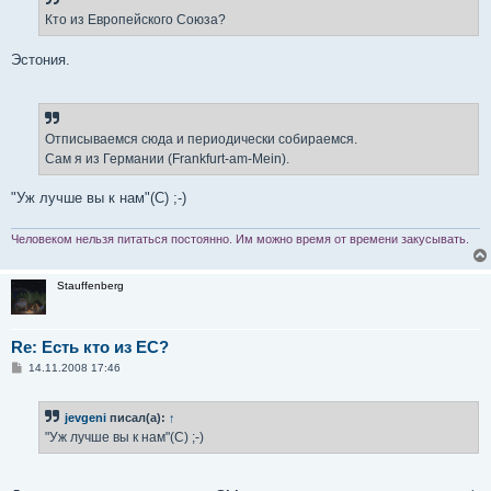
щ
е
Кто из Европейского Союза?
н
и
е
Эстония.
Отписываемся сюда и периодически собираемся.
Сам я из Германии (Frankfurt-am-Mein).
"Уж лучше вы к нам"(С) ;-)
Человеком нельзя питаться постоянно. Им можно время от времени закусывать.
Stauffenberg
Re: Есть кто из ЕС?
С
14.11.2008 17:46
о
о
б
jevgeni
писал(а):
↑
щ
е
"Уж лучше вы к нам"(С) ;-)
н
и
е