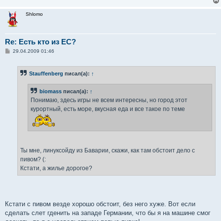
Shlomo
Re: Есть кто из ЕС?
С
29.04.2009 01:46
о
о
б
Stauffenberg
писал(а):
↑
щ
е
н
biomass
писал(а):
↑
и
е
Понимаю, здесь игры не всем интересны, но город этот
курортный, есть море, вкусная еда и все такое по теме
Ты мне, линуксойду из Баварии, скажи, как там обстоит дело с
пивом? (:
Кстати, а жилье дорогое?
Кстати с пивом везде хорошо обстоит, без него хуже. Вот если
сделать слет гденить на западе Германии, что бы я на машине смог