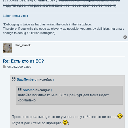
устроить реальную линуксовку
(на встречах которой создавись бы
модули ядра или развивался какой-то новый open source проект)
Labor omnia vincit
"Debugging is twice as hard as writing the code in the first place.
Therefore, if you write the code as cleverly as possible, you are, by definition, not smart
enough to debug it.” (Brian Kernighan)
stari_maček
Re: Есть кто из ЕС?
С
06.05.2009 22:02
о
о
б
Stauffenberg
писал(а):
↑
щ
е
н
Shlomo
писал(а):
↑
и
е
Давайте поближе ко мне. ВОт Фрайбург для меня бодет
нормально
Просто встречаться где-то не у меня и не у тебя как-то не очень
Тогда я уже к тебе во Францию
)