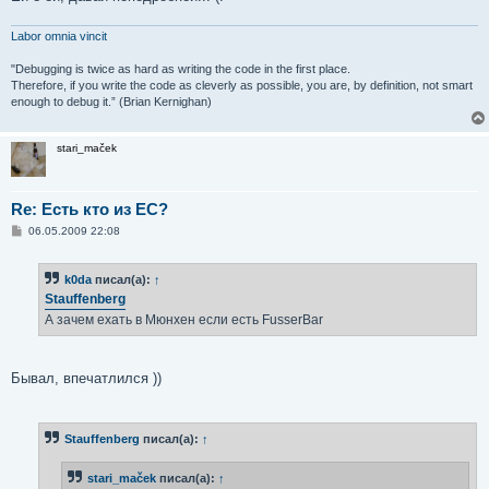
Labor omnia vincit
"Debugging is twice as hard as writing the code in the first place.
Therefore, if you write the code as cleverly as possible, you are, by definition, not smart
enough to debug it.” (Brian Kernighan)
stari_maček
Re: Есть кто из ЕС?
С
06.05.2009 22:08
о
о
б
k0da
писал(а):
↑
щ
е
Stauffenberg
н
А зачем ехать в Мюнхен если есть FusserBar
и
е
Бывал, впечатлился ))
Stauffenberg
писал(а):
↑
stari_maček
писал(а):
↑