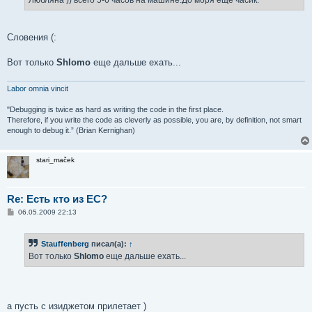
и
е
Словения (:
Вот только
Shlomo
еще дальше ехать...
Labor omnia vincit
"Debugging is twice as hard as writing the code in the first place.
Therefore, if you write the code as cleverly as possible, you are, by definition, not smart
enough to debug it.” (Brian Kernighan)
stari_maček
Re: Есть кто из ЕС?
С
06.05.2009 22:13
о
о
б
Stauffenberg
писал(а):
↑
щ
е
Вот только
Shlomo
еще дальше ехать...
н
и
е
а пусть с изиджетом прилетает )