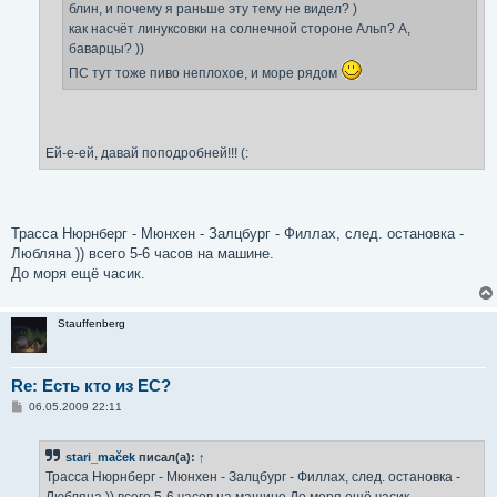
блин, и почему я раньше эту тему не видел? )
как насчёт линуксовки на солнечной стороне Альп? А,
баварцы? ))
ПС тут тоже пиво неплохое, и море рядом
Ей-е-ей, давай поподробней!!! (:
Трасса Нюрнберг - Мюнхен - Залцбург - Филлах, след. остановка -
Любляна )) всего 5-6 часов на машине.
До моря ещё часик.
Stauffenberg
Re: Есть кто из ЕС?
С
06.05.2009 22:11
о
о
б
stari_maček
писал(а):
↑
щ
е
Трасса Нюрнберг - Мюнхен - Залцбург - Филлах, след. остановка -
н
Любляна )) всего 5-6 часов на машине.До моря ещё часик.