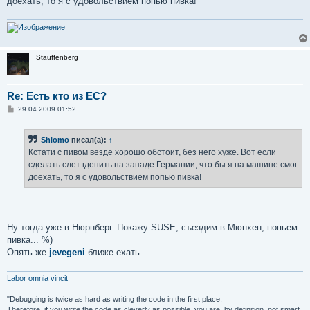
доехать, то я с удовольствием попью пивка!
Stauffenberg
Re: Есть кто из ЕС?
С
29.04.2009 01:52
о
о
б
Shlomo
писал(а):
↑
щ
е
Кстати с пивом везде хорошо обстоит, без него хуже. Вот если
н
сделать слет гденить на западе Германии, что бы я на машине смог
и
е
доехать, то я с удовольствием попью пивка!
Ну тогда уже в Нюрнберг. Покажу SUSE, съездим в Мюнхен, попьем
пивка... %)
Опять же
jevegeni
ближе ехать.
Labor omnia vincit
"Debugging is twice as hard as writing the code in the first place.
Therefore, if you write the code as cleverly as possible, you are, by definition, not smart