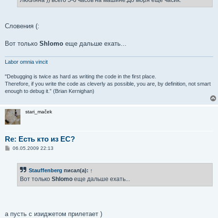
и
е
Словения (:
Вот только
Shlomo
еще дальше ехать...
Labor omnia vincit
"Debugging is twice as hard as writing the code in the first place.
Therefore, if you write the code as cleverly as possible, you are, by definition, not smart
enough to debug it.” (Brian Kernighan)
stari_maček
Re: Есть кто из ЕС?
С
06.05.2009 22:13
о
о
б
Stauffenberg
писал(а):
↑
щ
е
Вот только
Shlomo
еще дальше ехать...
н
и
е
а пусть с изиджетом прилетает )