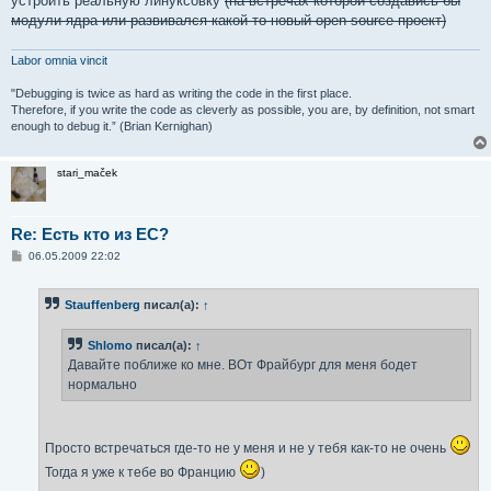
устроить реальную линуксовку
(на встречах которой создавись бы
модули ядра или развивался какой-то новый open source проект)
Labor omnia vincit
"Debugging is twice as hard as writing the code in the first place.
Therefore, if you write the code as cleverly as possible, you are, by definition, not smart
enough to debug it.” (Brian Kernighan)
stari_maček
Re: Есть кто из ЕС?
С
06.05.2009 22:02
о
о
б
Stauffenberg
писал(а):
↑
щ
е
н
Shlomo
писал(а):
↑
и
е
Давайте поближе ко мне. ВОт Фрайбург для меня бодет
нормально
Просто встречаться где-то не у меня и не у тебя как-то не очень
Тогда я уже к тебе во Францию
)