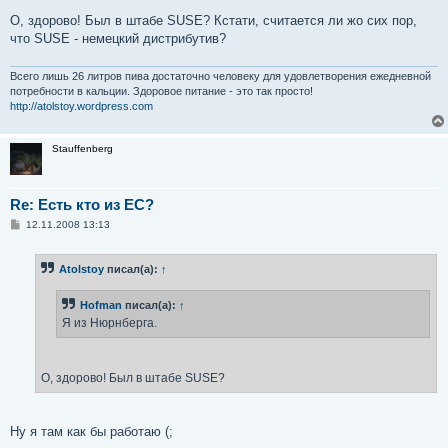
О, здорово! Был в штабе SUSE? Кстати, считается ли жо сих пор,
что SUSE - немецкий дистрибутив?
Всего лишь 26 литров пива достаточно человеку для удовлетворения ежедневной
потребности в кальции. Здоровое питание - это так просто!
http://atolstoy.wordpress.com
Stauffenberg
Re: Есть кто из ЕС?
С
12.11.2008 13:13
о
о
б
Atolstoy
писал(а):
↑
щ
е
н
Hofman
писал(а):
↑
и
е
Я из Нюрнберга.
О, здорово! Был в штабе SUSE?
Ну я там как бы работаю (;