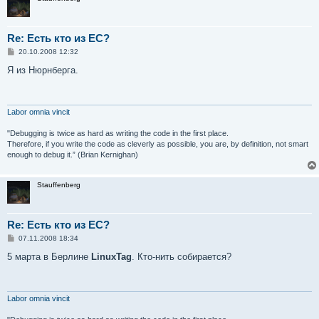
Re: Есть кто из ЕС?
С
20.10.2008 12:32
о
о
Я из Нюрнберга.
б
щ
е
н
и
Labor omnia vincit
е
"Debugging is twice as hard as writing the code in the first place.
Therefore, if you write the code as cleverly as possible, you are, by definition, not smart
enough to debug it.” (Brian Kernighan)
Stauffenberg
Re: Есть кто из ЕС?
С
07.11.2008 18:34
о
о
5 марта в Берлине
LinuxTag
. Кто-нить собирается?
б
щ
е
н
и
Labor omnia vincit
е