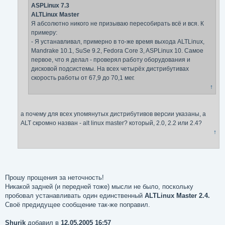
ASPLinux 7.3
ALTLinux Master
Я абсолютно никого не призываю пересобирать всё и вся. К
примеру:
- Я устанавливал, примерно в то-же время выхода ALTLinux,
Mandrake 10.1, SuSe 9.2, Fedora Core 3, ASPLinux 10. Самое
первое, что я делал - проверял работу оборудования и
дисковой подсистемы. На всех четырёх дистрибутивах
скорость работы от 67,9 до 70,1 мег.
↑
а почему для всех упомянутых дистрибутивов версии указаны, а
ALT скромно назван - alt linux master? который, 2.0, 2.2 или 2.4?
↑
Прошу прощения за неточность!
Никакой задней (и передней тоже) мысли не было, поскольку
пробовал устанавливать один единственный
ALTLinux Master 2.4.
Своё предидущее сообщение так-же поправил.
Shurik
добавил в
12.05.2005 16:57