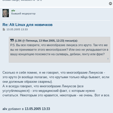
alv
Бывший модератор
Re: Alt Linux для новичков
С
13.05.2005 13:33
о
о
б
(LSN @ Пятница, 13 Мая 2005, 12:23) писал(а):
щ
е
P.S. Вы все говорите, что многобразие линукса это круто. Так что же
н
вы не принимаете этого многообразия? Или оно не укладывается в
и
е
вашу концепцию похожести на салкварь, дебиан, генту или фрю?
↑
Сколько я себя помню, я не говорил, что многообразие Линуксов -
это круто (я вообще полагаю, что крутыми только яйца бывают, если
они должным образом сварены).
А я всегда говорил, что многообразие Линуксов (все
усугубляющееся) - это медицинский факт, с которым нужно
считаться. Некоторым это нравится, некоторым - не очень. Вот и все.
alv
добавил в
13.05.2005 13:33