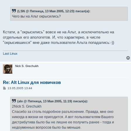
(LSN @ Пятница, 13 Мая 2005, 12:23) писал(а):
Чего вы на Альт окрысились?
Кстати, а "окрысились" вовсе не на Альт, а исключительно на
отдельных его апологетов. И, что характерно, в числе
"окрысившихся" мне даже пользователи Альта попадались:-))
Last Linux
Nick S. Grechukh
Re: Alt Linux для новичков
С
13.05.2005 13:44
о
о
б
(alv @ Пятница, 13 Мая 2005, 11:19) писал(а):
щ
е
2Nick S. Grechukh
н
Спасибо за столь подробное разъяснение. Правда, мне оно
и
е
никогда в жизни не пригодится. А вот пользователям Вашего
дистрибутива было бы не лишне ее получить ранее - тогда и
недоуменных вопросов было бы меньше.