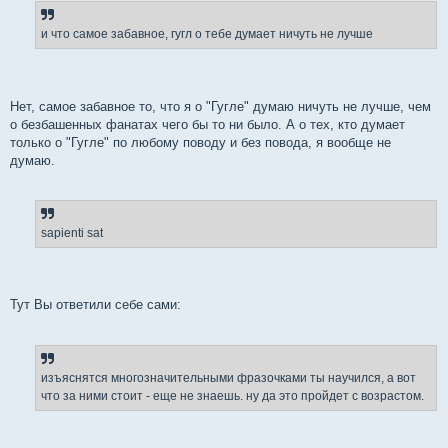
и что самое забавное, гугл о тебе думает ничуть не лучше
Нет, самое забавное то, что я о "Гугле" думаю ничуть не лучше, чем
о безбашенных фанатах чего бы то ни было. А о тех, кто думает
только о "Гугле" по любому поводу и без повода, я вообще не
думаю.
sapienti sat
Тут Вы ответили себе сами:
изъяснятся многозначительными фразочками ты научился, а вот
что за ними стоит - еще не знаешь. ну да это пройдет с возрастом.