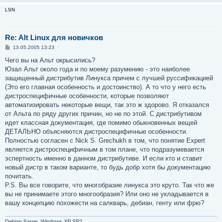
LSN
Re: Alt Linux для новичков
С
13.05.2005 13:23
о
о
Чего вы на Альт окрысились?
б
Юзал Альт около года и по моему разумению - это наиболее
щ
е
защищенный дистрибутив Линукса причем с лучшей руссификацией
н
(Это его главная особенность и достоинство). А то что у него есть
и
е
дистроспецифичные особенности, которые позволяют
автоматизировать некоторые вещи, так это ж здорово. Я отказался
от Альта по ряду других причин, но не по этой. С дистрибутивом
идет классная документация, где помимо обыкновенных вещей
ДЕТАЛЬНО объясняются дистроспецифичные особенности.
Полностью согласен с Nick S. Grechukh в том, что понятие Expert
является дистроспецифичным в том плане, что подразумевается
эспертность именно в данном дистрибутиве. И если кто и ставит
новый дистр в таком варианте, то будь добр хотя бы документацию
почитать.
P.S. Вы все говорите, что многобразие линукса это круто. Так что же
вы не принимаете этого многообразия? Или оно не укладывается в
вашу концепцию похожести на салкварь, дебиан, генту или фрю?
Debian Sarge, Windows XP SP2