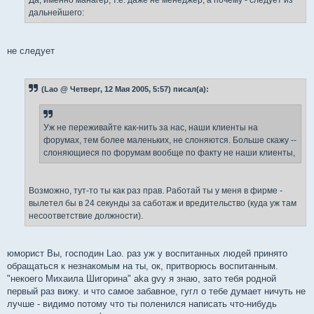
Да, именно манагер, т.е. даже не менеджер, а почему - следует из
дальнейшего:
не следует
(Lao @ Четверг, 12 Мая 2005, 5:57) писал(а):
Уж не переживайте как-нить за нас, наши клиенты на
форумах, тем более маленьких, не слоняются. Больше скажу --
слоняющиеся по форумам вообще по факту не наши клиенты,
Возможно, тут-то ты как раз прав. Работай ты у меня в фирме -
вылетел бы в 24 секунды за саботаж и вредительство (куда уж там
несоответствие должности).
юморист Вы, господин Lao. раз уж у воспитанных людей принято
обращаться к незнакомым на ты, ок, притворюсь воспитанным.
"некоего Михаила Шигорина" aka gvy я знаю, зато тебя родной
первый раз вижу. и что самое забавное, гугл о тебе думает ничуть не
лучше - видимо потому что ты поленился написать что-нибудь