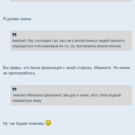
и
е
Я думаю иначе.
юморист Вы, господин Lao. раз уж у воспитанных людей принято
обращаться к незнакомым на ты, ок, притворюсь воспитанным.
Вы правы, это была провокация с моей стороны. Извините. Но никем
не притворяйтесь.
"некоего Михаила Шигорина" aka gvy я знаю, зато тебя родной
первый раз вижу.
Ну так будем знакомы