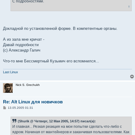
е
С подробностями.
↑
Докладной по установленной форме. В компетентные органы.
А из зала мне кричат -
Давай подробности
(с) Александр Галич
Что-то мне Бессмертный Кузьмич его вспомнился...
Last Linux
Nick S. Grechukh
Re: Alt Linux для новичков
С
13.05.2005 01:31
о
о
б
(Shurik @ Четверг, 12 Мая 2005, 14:57) писал(а):
щ
е
И главная... Резкая реакция на мои попытки сделать что-либо с
н
ядром. Начиная от мантейнеров и заканчивая пользователями. Как
и