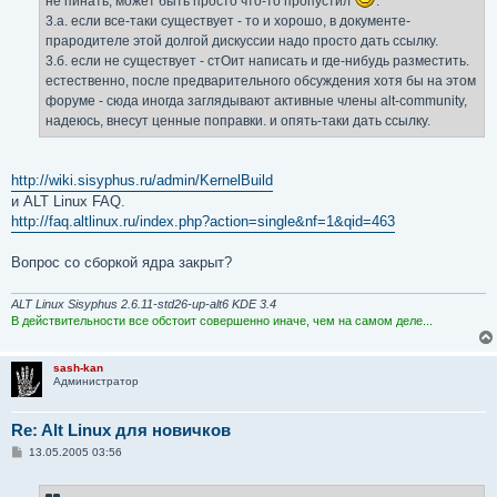
не пинать, может быть просто что-то пропустил
.
3.а. если все-таки существует - то и хорошо, в документе-
прародителе этой долгой дискуссии надо просто дать ссылку.
3.б. если не существует - стОит написать и где-нибудь разместить.
естественно, после предварительного обсуждения хотя бы на этом
форуме - сюда иногда заглядывают активные члены alt-community,
надеюсь, внесут ценные поправки. и опять-таки дать ссылку.
http://wiki.sisyphus.ru/admin/KernelBuild
и ALT Linux FAQ.
http://faq.altlinux.ru/index.php?action=single&nf=1&qid=463
Вопрос со сборкой ядра закрыт?
ALT Linux Sisyphus 2.6.11-std26-up-alt6 KDE 3.4
В действительности все обстоит совершенно иначе, чем на самом деле...
sash-kan
Администратор
Re: Alt Linux для новичков
С
13.05.2005 03:56
о
о
б