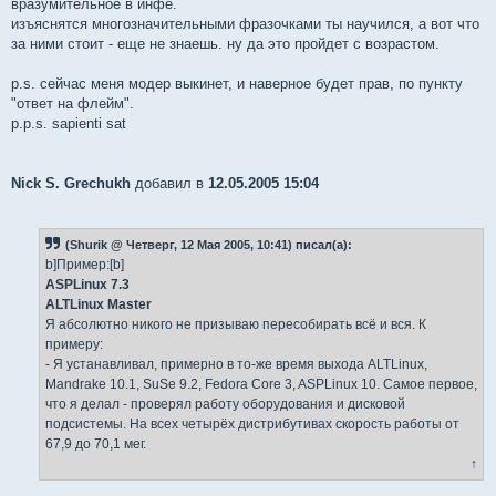
вразумительное в инфе.
изъяснятся многозначительными фразочками ты научился, а вот что
за ними стоит - еще не знаешь. ну да это пройдет с возрастом.
p.s. сейчас меня модер выкинет, и наверное будет прав, по пункту
"ответ на флейм".
p.p.s. sapienti sat
Nick S. Grechukh
добавил в
12.05.2005 15:04
(Shurik @ Четверг, 12 Мая 2005, 10:41) писал(а):
b]Пример:[b]
ASPLinux 7.3
ALTLinux Master
Я абсолютно никого не призываю пересобирать всё и вся. К
примеру:
- Я устанавливал, примерно в то-же время выхода ALTLinux,
Mandrake 10.1, SuSe 9.2, Fedora Core 3, ASPLinux 10. Самое первое,
что я делал - проверял работу оборудования и дисковой
подсистемы. На всех четырёх дистрибутивах скорость работы от
67,9 до 70,1 мег.
↑