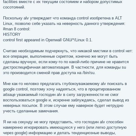
facilities вместе с их текущим состояием и набором допустимых
сосотояний.
Поскольку alv утверждает что команда control изобретена в ALT
Linux, позволю себе указать на неверность данного утверждения:
#man 8 control:
HISTORY
control first appeared in Openwall GNU/*/Linux 0.1.
Считаю необходимым подчеркнуть, что никакой мистики в control нет:
все операции, выполненные скриптом, конечно же могут быть
сделаны вручную, если кому-то по какой-либо причине не нравится
дистроспецифичная автоматизация. В частности, для команды su
это производится сменой прав доступа на /bin/su.
Мне как-то неловко предлагать глубокоуважаемому alv поискать в
google control, поэтому хочу надеяться, что в процитированном
абзаце уважаемый господин alv в силу загруженности не смог
воспользоваться google и, искренне заблуждаясь, сделал вывод из
неверных посылок. В этом случае ему наверное будет нетрудно
учесть сделанные замечания.
Я ни на секунду не могу представить, что господин alv способен
намеренно игнорировать имеющуюся у него (или легко доступную
через google) информацию и делать тенденциозные выводы,