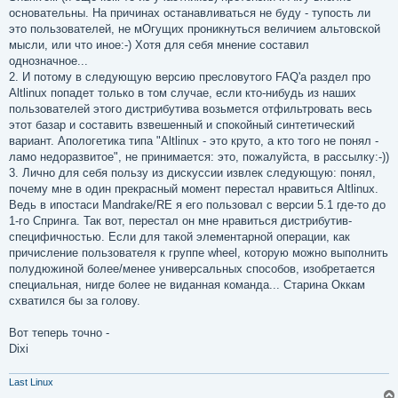
основательны. На причинах останавливаться не буду - тупость ли
это пользователей, не мОгущих проникнуться величием альтовской
мысли, или что иное:-) Хотя для себя мнение составил
однозначное...
2. И потому в следующую версию пресловутого FAQ'а раздел про
Altlinux попадет только в том случае, если кто-нибудь из наших
пользователей этого дистрибутива возьмется отфильтровать весь
этот базар и составить взвешенный и спокойный синтетический
вариант. Апологетика типа "Altlinux - это круто, а кто того не понял -
ламо недоразвитое", не принимается: это, пожалуйста, в рассылку:-))
3. Лично для себя пользу из дискуссии извлек следующую: понял,
почему мне в один прекрасный момент перестал нравиться Altlinux.
Ведь в ипостаси Mandrake/RE я его пользовал с версии 5.1 где-то до
1-го Спринга. Так вот, перестал он мне нравиться дистрибутив-
специфичностью. Если для такой элементарной операции, как
причисление пользователя к группе wheel, которую можно выполнить
полудюжиной более/менее универсальных способов, изобретается
специальная, нигде более не виданная команда... Старина Оккам
схватился бы за голову.
Вот теперь точно -
Dixi
Last Linux