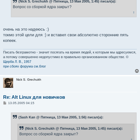
(Nick S. Grechukh @ Пятница, 13 Мая 2005, 1:45) писал(а):
щ
е
Вопрос со сборкой ядра закрыт?
н
↑
и
е
очень на это надеюсь :)
токмо этой цели для :) и вставил свои абсолютно сторонние пять
копеек.
Писать безграмотно - значит посягать на время людей, к которым мы адресуемся,
а потому совершенно недопустимо в правильно организованном обществе. ©
Щерба Л. В., 1957
при сбоях форума см.блог
Nick S. Grechukh
Re: Alt Linux для новичков
С
13.05.2005 04:15
о
о
б
(Sash Kan @ Пятница, 13 Мая 2005, 1:56) писал(а):
щ
е
н
(Nick S. Grechukh @ Пятница, 13 Мая 2005, 1:45) писал(а):
и
е
Вопрос со сборкой ядра закрыт?
↑