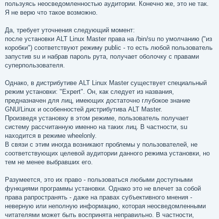
пользуясь неосведомленностью аудитории. Конечно же, это не так.
Я не верю что такое возможно.
Да, требует уточнения следующий момент:
после установки ALT Linux Master права на /bin/su по умолчанию ("из
коробки") соответствуют режиму public - то есть любой пользователь
запустив su и набрав пароль рута, получает оболочку с правами
суперпользователя.
Однако, в дистрибутиве ALT Linux Master существует специальный
режим установки: "Expert". Он, как следует из названия,
предназначен для лиц, имеющих достаточно глубокое знание
GNU/Linux и особенностей дистрибутива ALT Master.
Произведя установку в этом режиме, пользователь получает
систему рассчитанную именно на таких лиц. В частности, su
находится в режиме wheelonly.
В связи с этим иногда возникают проблемы у пользователей, не
соответствующих целевой аудитории данного режима установки, но
тем не менее выбравших его.
Разумеется, это их право - пользоваться любыми доступными
функциями программы установки. Однако это не влечет за собой
права рапространять - даже на правах субъективного мнения -
неверную или неполную информацию, которая неосведомленными
читателями может быть воспринята неправильно. В частности,