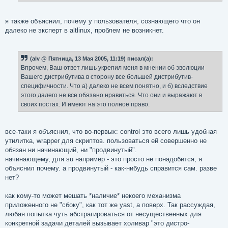
я также объяснил, почему у пользователя, сознающего что он
далеко не эксперт в altlinux, проблем не возникнет.
(alv @ Пятница, 13 Мая 2005, 11:19) писал(а):
Впрочем, Ваш ответ лишь укрепил меня в мнении об эволюции
Вашего дистрибутива в сторону все большей дистрибутив-
специфичности. Что а) далеко не всем понятно, и б) вследствие
этого далего не все обязано нравиться. Что они и выражают в
своих постах. И имеют на это полное право.
все-таки я объяснил, что во-первых: control это всего лишь удобная
утилитка, wrapper для скриптов. пользоваться ей совершенно не
обязан ни начинающий, ни "продвинутый".
начинающему, для su например - это просто не понадобится, я
объяснил почему. а продвинутый - как-нибудь справится сам. разве
нет?
как кому-то может мешать *наличие* некоего механизма
приложенного не "сбоку", как тот же yast, а поверх. Так рассуждая,
любая попытка чуть абстрагироваться от несущественных для
конкретной задачи деталей вызывает холивар "это дистро-