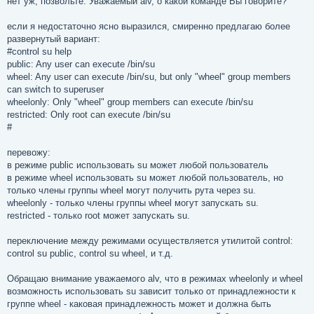
нет уж, позвольте. Уважаемый alv, о какой команде Вы говорите?
если я недостаточно ясно выразился, смиренно предлагаю более
развернутый вариант:
#control su help
public: Any user can execute /bin/su
wheel: Any user can execute /bin/su, but only "wheel" group members
can switch to superuser
wheelonly: Only "wheel" group members can execute /bin/su
restricted: Only root can execute /bin/su
#
перевожу:
в режиме public использовать su может любой пользователь
в режиме wheel использовать su может любой пользователь, но
только члены группы wheel могут получить рута через su.
wheelonly - только члены группы wheel могут запускать su.
restricted - только root может запускать su.
переключение между режимами осуществляется утилитой control:
control su public, control su wheel, и т.д.
Обращаю внимание уважаемого alv, что в режимах wheelonly и wheel
возможность использовать su зависит только от принадлежности к
группе wheel - каковая принадлежность может и должна быть