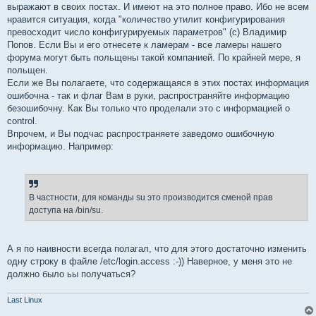
выражают в своих постах. И имеют на это полное право. Ибо не всем
нравится ситуация, когда "количество утилит конфигурирования
превосходит число конфигурируемых параметров" (с) Владимир
Попов. Если Вы и его отнесете к ламерам - все ламеры нашего
форума могут быть польщены такой компанией. По крайней мере, я
польщен.
Если же Вы полагаете, что содержащаяся в этих постах информация
ошибочна - так и флаг Вам в руки, распространяйте информацию
безошибочну. Как Вы только что проделали это с информацией о
control.
Впрочем, и Вы подчас распространяете заведомо ошибочную
информацию. Например:
В частности, для команды su это производится сменой прав
доступа на /bin/su.
А я по наивности всегда полагал, что для этого достаточно изменить
одну строку в файле /etc/login.access :-)) Наверное, у меня это не
должно было ьы получаться?
Last Linux