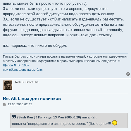
пинать, может быть просто что-то пропустил :).
3.а. если все-таки существует - то и хорошо, в документе-
прародителе этой долгой дискуссии надо просто дать ссылку.
3.б. если не существует - стОит написать и где-нибудь разместить.
естественно, после предварительного обсуждения хотя бы на этом
форуме - сюда иногда заглядывают активные члены alt-community,
надеюсь, внесут ценные поправки. и опять-таки дать ссылку.
п.с. надеюсь, что никого не обидел.
Писать безграмотно - значит посягать на время людей, к которым мы адресуемся,
а потому совершенно недопустимо в правильно организованном обществе. ©
Щерба Л. В., 1957
при сбоях форума см.блог
Nick S. Grechukh
Re: Alt Linux для новичков
С
13.05.2005 02:45
о
о
б
(Sash Kan @ Пятница, 13 Мая 2005, 0:26) писал(а):
щ
е
попытка "непредвзятого взгляда со стороны" (без оценок!!!
н
и