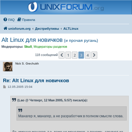
FAQ
Правила
unixforum.org
Дистрибутивы
ALTLinux
Alt Linux для новичков
(и прочая ругань)
Модераторы:
Skull
,
Модераторы разделов
1
2
3
4
Пред.
След.
118 сообщений
Nick S. Grechukh
Re: Alt Linux для новичков
С
12.05.2005 15:04
о
о
б
(Lao @ Четверг, 12 Мая 2005, 5:57) писал(а):
щ
е
н
и
е
Манагер я, манагер, а не разработчик в полном смысле слова.