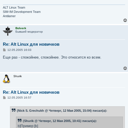
ALT Linux Team
SIM-IM Development Team
Antilamer
Bolverk
Бывший модератор
Re: Alt Linux для новичков
С
12.05.2005 16:03
о
о
Еще раз - спокойнее, спокойнее. Это относится ко всем.
б
щ
е
н
и
Shurik
е
Re: Alt Linux для новичков
С
12.05.2005 16:57
о
о
б
(Nick S. Grechukh @ Четверг, 12 Мая 2005, 15:04) писал(а):
щ
е
н
(Shurik @ Четверг, 12 Мая 2005, 10:41) писал(а):
и
е
b]Пример:[b]