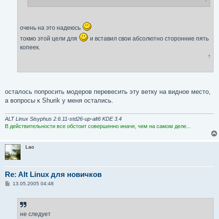
очень на это надеюсь
токмо этой цели для
и вставил свои абсолютно сторонние пять
копеек.
↑
осталось попросить модеров перевесить эту ветку на видное место,
а вопросы к Shurik у меня остались.
ALT Linux Sisyphus 2.6.11-std26-up-alt6 KDE 3.4
В действительности все обстоит совершенно иначе, чем на самом деле...
Lao
Re: Alt Linux для новичков
С
13.05.2005 04:48
о
о
б
щ
е
не следует
н