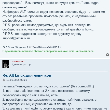
пересобрать" - Вам помогут, никто не будет кричать "наши ядра
самые ядреные".
На форуме ALT, если он вдруг появится, отвечать будут в таком же
стиле: реальные проблемы помогаем решать, с надуманными
разбирайтесь сами.
P.P.S. рассылки немодерируемые, цензуры нет. поведение
сообщества в основном определяется smart questions howto.
P.P.P.S. техподдержка находится по другому адресу:
support@altlinux.ru
ALT Linux Sisyphus 2.6.11-std26-up-alt6 KDE 3.4
В действительности все обстоит совершенно иначе, чем на самом деле...
sash-kan
Администратор
Re: Alt Linux для новичков
С
13.05.2005 02:26
о
о
попытка "непредвзятого взгляда со стороны" (без оценок!!! :)
б
1. все-таки в alt linux master 2.4 есть возможность самому
щ
е
пересобрать ядро? как я понял, есть.
н
2. пересборка не укладывается в стандартный (или, скажем, в
и
е
распространенный) сценарий? как я понял, да.
3. существует ли howto по этому поводу? как я понял - нет (прошу не