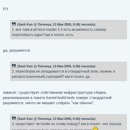
е
угу
(Sash Kan @ Пятница, 13 Мая 2005, 0:26) писал(а):
1. все-таки в alt linux master 2.4 есть возможность самому
пересобрать ядро? как я понял, есть.
да, разумеется.
(Sash Kan @ Пятница, 13 Мая 2005, 0:26) писал(а):
2. пересборка не укладывается в стандартный (или, скажем, в
распространенный) сценарий? как я понял, да.
зависит. существует собственная инфраструктура сборки,
реализованная в пакете kernel-build-tools поверх стандартной.
разумеется, ничто не мешает собрать "как обычно".
(Sash Kan @ Пятница, 13 Мая 2005, 0:26) писал(а):
3. существует ли howto по этому поводу? как я понял - нет (прошу