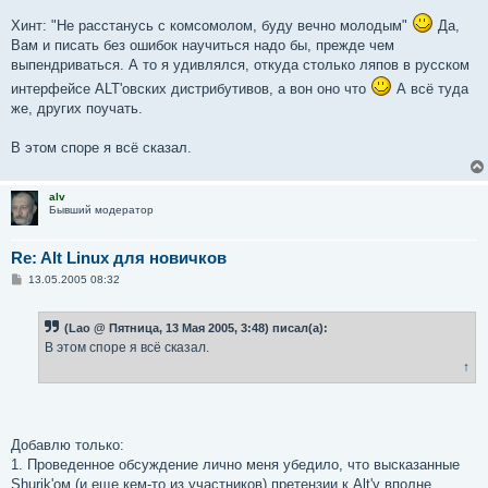
Хинт: "Не расстанусь с комсомолом, буду вечно молодым"
Да,
Вам и писать без ошибок научиться надо бы, прежде чем
выпендриваться. А то я удивлялся, откуда столько ляпов в русском
интерфейсе ALT'овских дистрибутивов, а вон оно что
А всё туда
же, других поучать.
В этом споре я всё сказал.
alv
Бывший модератор
Re: Alt Linux для новичков
С
13.05.2005 08:32
о
о
б
(Lao @ Пятница, 13 Мая 2005, 3:48) писал(а):
щ
е
В этом споре я всё сказал.
н
↑
и
е
Добавлю только:
1. Проведенное обсуждение лично меня убедило, что высказанные
Shurik'ом (и еще кем-то из участников) претензии к Alt'у вполне