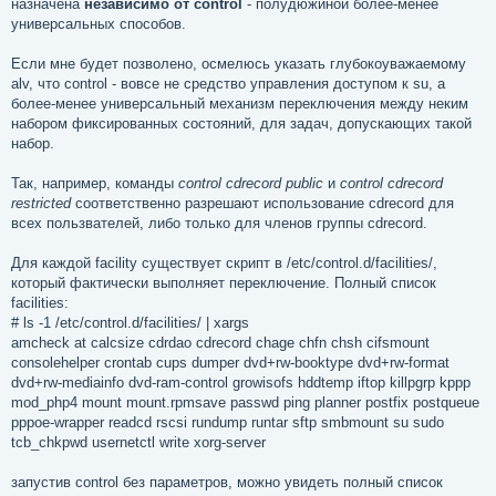
назначена
независимо от control
- полудюжиной более-менее
универсальных способов.
Если мне будет позволено, осмелюсь указать глубокоуважаемому
alv, что control - вовсе не средство управления доступом к su, а
более-менее универсальный механизм переключения между неким
набором фиксированных состояний, для задач, допускающих такой
набор.
Так, например, команды
control cdrecord public
и
control cdrecord
restricted
соответственно разрешают использование cdrecord для
всех пользвателей, либо только для членов группы cdrecord.
Для каждой facility существует скрипт в /etc/control.d/facilities/,
который фактически выполняет переключение. Полный список
facilities:
# ls -1 /etc/control.d/facilities/ | xargs
amcheck at calcsize cdrdao cdrecord chage chfn chsh cifsmount
consolehelper crontab cups dumper dvd+rw-booktype dvd+rw-format
dvd+rw-mediainfo dvd-ram-control growisofs hddtemp iftop killpgrp kppp
mod_php4 mount mount.rpmsave passwd ping planner postfix postqueue
pppoe-wrapper readcd rscsi rundump runtar sftp smbmount su sudo
tcb_chkpwd usernetctl write xorg-server
запустив control без параметров, можно увидеть полный список