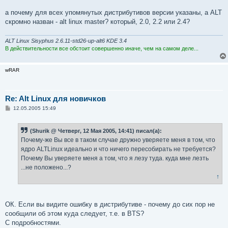
а почему для всех упомянутых дистрибутивов версии указаны, а ALT
скромно назван - alt linux master? который, 2.0, 2.2 или 2.4?
ALT Linux Sisyphus 2.6.11-std26-up-alt6 KDE 3.4
В действительности все обстоит совершенно иначе, чем на самом деле...
wRAR
Re: Alt Linux для новичков
С
12.05.2005 15:49
о
о
б
(Shurik @ Четверг, 12 Мая 2005, 14:41) писал(а):
щ
е
Почему-же Вы все в таком случае дружно уверяете меня в том, что
н
ядро ALTLinux идеально и что ничего пересобирать не требуется?
и
е
Почему Вы уверяете меня а том, что я лезу туда. куда мне лезть
...не положено...?
↑
ОК. Если вы видите ошибку в дистрибутиве - почему до сих пор не
сообщили об этом куда следует, т.е. в BTS?
С подробностями.