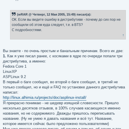
(wRAR @ Четверг, 12 Мая 2005, 15:49) писал(а):
ОК. Если вы видите ошибку в дистрибутиве - почему до сих пор не
сообщили об этом куда следует, т.е. в BTS?
С подробностями.
↑
Вы знаете - по очень простым и банальным причинам. Всего их две:
1.
Как я уже писал ранее, с косяками в ядре по очереди попали три
дистрибутива, а именно:
Fedora Core 1
LinuxXP
ASPLinux 9.2
В первый о баге сообщил, во второй о баге сообщил, в третий не
только сообщил, но и ещё и FAQ по установке данного дистрибутива
написал:
http://linux.alhimia.ru/projects/doc/asplinux-install/
Я прекрасно понимаю - не шедевр изящной словесности. Пришло
несколько десятков отзывов, в 100% случаев касающихся именно
названия, но не содержимого. Дважды пришлось переписывать
название. (Ну не умею я давать названия и всё тут. Название,
которое имеется сейчас было предложено пользователями)
Мне уже просто надоело писать об одном и том-же, об одних и тех-