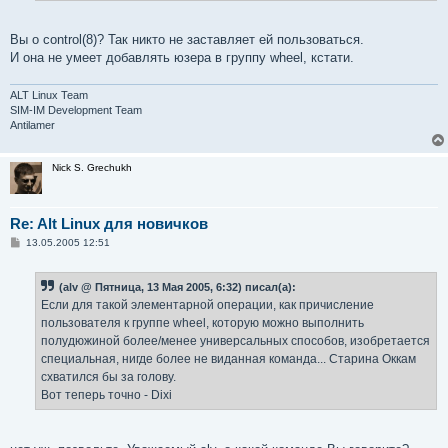
Вы о control(8)? Так никто не заставляет ей пользоваться.
И она не умеет добавлять юзера в группу wheel, кстати.
ALT Linux Team
SIM-IM Development Team
Antilamer
Nick S. Grechukh
Re: Alt Linux для новичков
С
13.05.2005 12:51
о
о
б
(alv @ Пятница, 13 Мая 2005, 6:32) писал(а):
щ
е
Если для такой элементарной операции, как причисление
н
пользователя к группе wheel, которую можно выполнить
и
е
полудюжиной более/менее универсальных способов, изобретается
специальная, нигде более не виданная команда... Старина Оккам
схватился бы за голову.
Вот теперь точно - Dixi