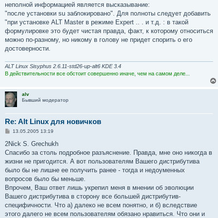
неполной информацией является высказывание:
"после установки su заблокировано". Для полноты следует добавить
"при установке ALT Master в режиме Expert .. . и т.д. : в такой
формулировке это будет чистая правда, факт, к которому относиться
можно по-разному, но никому в голову не придет спорить о его
достоверности.
ALT Linux Sisyphus 2.6.11-std26-up-alt6 KDE 3.4
В действительности все обстоит совершенно иначе, чем на самом деле...
alv
Бывший модератор
Re: Alt Linux для новичков
С
13.05.2005 13:19
о
о
2Nick S. Grechukh
б
Спасибо за столь подробное разъяснение. Правда, мне оно никогда в
щ
е
жизни не пригодится. А вот пользователям Вашего дистрибутива
н
было бы не лишне ее получить ранее - тогда и недоуменных
и
е
вопросов было бы меньше.
Впрочем, Ваш ответ лишь укрепил меня в мнении об эволюции
Вашего дистрибутива в сторону все большей дистрибутив-
специфичности. Что а) далеко не всем понятно, и б) вследствие
этого далего не всем пользователям обязано нравиться. Что они и