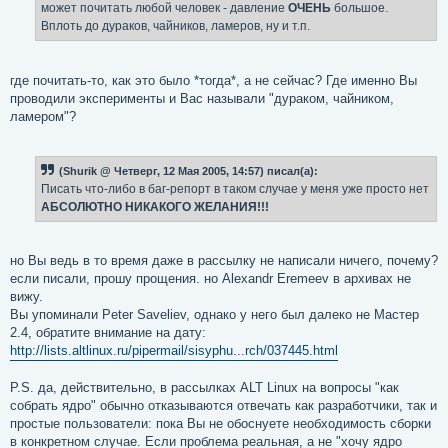
е
может почитать любой человек - давление
ОЧЕНЬ
большое.
Вплоть до дураков, чайников, ламеров, ну и т.п.
где почитать-то, как это было *тогда*, а не сейчас? Где именно Вы
проводили эксперименты и Вас называли "дураком, чайником,
ламером"?
(Shurik @ Четверг, 12 Мая 2005, 14:57) писал(а):
Писать что-либо в баг-репорт в таком случае у меня уже просто нет
АБСОЛЮТНО НИКАКОГО ЖЕЛАНИЯ!!!
но Вы ведь в то время даже в рассылку не написали ничего, почему?
если писали, прошу прощения. но Alexandr Eremeev в архивах не
вижу.
Вы упоминали Peter Saveliev, однако у него был далеко не Мастер
2.4, обратите внимание на дату:
http://lists.altlinux.ru/pipermail/sisyphu...rch/037445.html
P.S. да, действительно, в рассылках ALT Linux на вопросы "как
собрать ядро" обычно отказываются отвечать как разработчики, так и
простые пользователи: пока Вы не обоснуете необходимость сборки
в конкретном случае. Если проблема реальная, а не "хочу ядро