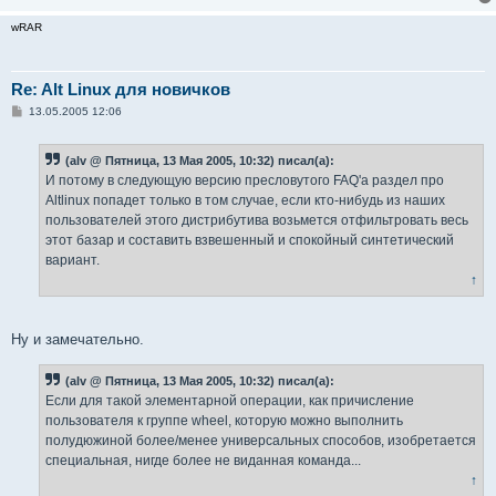
wRAR
Re: Alt Linux для новичков
С
13.05.2005 12:06
о
о
б
(alv @ Пятница, 13 Мая 2005, 10:32) писал(а):
щ
е
И потому в следующую версию пресловутого FAQ'а раздел про
н
Altlinux попадет только в том случае, если кто-нибудь из наших
и
е
пользователей этого дистрибутива возьмется отфильтровать весь
этот базар и составить взвешенный и спокойный синтетический
вариант.
↑
Ну и замечательно.
(alv @ Пятница, 13 Мая 2005, 10:32) писал(а):
Если для такой элементарной операции, как причисление
пользователя к группе wheel, которую можно выполнить
полудюжиной более/менее универсальных способов, изобретается
специальная, нигде более не виданная команда...
↑