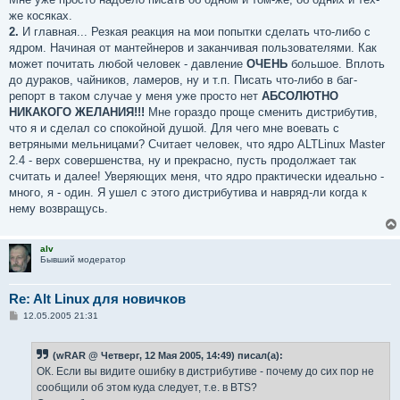
же косяках.
2.
И главная... Резкая реакция на мои попытки сделать что-либо с
ядром. Начиная от мантейнеров и заканчивая пользователями. Как
может почитать любой человек - давление
ОЧЕНЬ
большое. Вплоть
до дураков, чайников, ламеров, ну и т.п. Писать что-либо в баг-
репорт в таком случае у меня уже просто нет
АБСОЛЮТНО
НИКАКОГО ЖЕЛАНИЯ!!!
Мне гораздо проще сменить дистрибутив,
что я и сделал со спокойной душой. Для чего мне воевать с
ветряными мельницами? Считает человек, что ядро ALTLinux Master
2.4 - верх совершенства, ну и прекрасно, пусть продолжает так
считать и далее! Уверяющих меня, что ядро практически идеально -
много, я - один. Я ушел с этого дистрибутива и навряд-ли когда к
нему возвращусь.
alv
Бывший модератор
Re: Alt Linux для новичков
С
12.05.2005 21:31
о
о
б
(wRAR @ Четверг, 12 Мая 2005, 14:49) писал(а):
щ
е
ОК. Если вы видите ошибку в дистрибутиве - почему до сих пор не
н
сообщили об этом куда следует, т.е. в BTS?
и