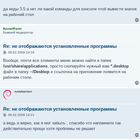
да кеды 3.5 а нет ли какой команды для консоли чтоб вывести значок
на рабочий стол
KernelPanic
Бывший модератор
Re: не отображаются установленные программы
С
09.02.2009 14:19
о
о
Вообще, почти все элементы меню можно найти в папке
б
/usr/share/applications
, просто скопируйте нужный вам
*.desktop
щ
е
файл в папку
~/Desktop
и ссылочка на приложение появится на
н
рабочем столе.
и
е
russdaemon
Re: не отображаются установленные программы
С
09.02.2009 14:21
о
о
а ведь и верно, как я мог забыть , спасибо что напомнили так
б
действительно проще хотя проблемы не решает
щ
е
н