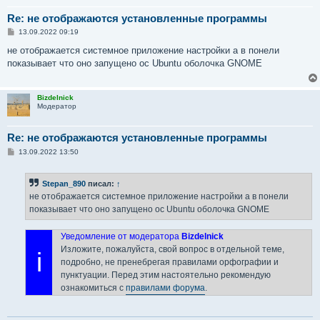
Re: не отображаются установленные программы
С
13.09.2022 09:19
о
о
не отображается системное приложение настройки а в понели
б
показывает что оно запущено ос Ubuntu оболочка GNOME
щ
е
н
и
Bizdelnick
е
Модератор
Re: не отображаются установленные программы
С
13.09.2022 13:50
о
о
б
Stepan_890
писал:
↑
щ
е
не отображается системное приложение настройки а в понели
н
показывает что оно запущено ос Ubuntu оболочка GNOME
и
е
Уведомление от модератора
Bizdelnick
Изложите, пожалуйста, свой вопрос в отдельной теме,
i
подробно, не пренебрегая правилами орфографии и
пунктуации. Перед этим настоятельно рекомендую
ознакомиться с
правилами форума
.