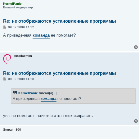
и
KernelPanic
е
Бывший модератор
Re: не отображаются установленные программы
С
09.02.2009 14:22
о
о
А приведенная
команда
не помогает?
б
щ
е
н
и
russdaemon
е
Re: не отображаются установленные программы
С
09.02.2009 14:28
о
о
б
KernelPanic
писал(а):
↑
щ
е
А приведенная
команда
не помогает?
н
и
е
увы не помогает , хочется этот глюк исправить
Stepan_890