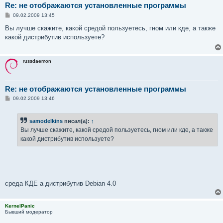
Re: не отображаются установленные программы
С
09.02.2009 13:45
о
о
Вы лучше скажите, какой средой пользуетесь, гном или кде, а также
б
какой дистрибутив используете?
щ
е
н
и
russdaemon
е
Re: не отображаются установленные программы
С
09.02.2009 13:46
о
о
б
samodelkins
писал(а):
↑
щ
е
Вы лучше скажите, какой средой пользуетесь, гном или кде, а также
н
какой дистрибутив используете?
и
е
среда КДЕ а дистрибутив Debian 4.0
KernelPanic
Бывший модератор