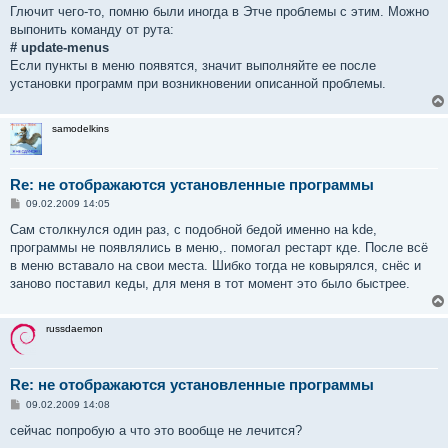
о
Глючит чего-то, помню были иногда в Этче проблемы с этим. Можно
б
выпонить команду от рута:
щ
е
# update-menus
н
Если пункты в меню появятся, значит выполняйте ее после
и
е
установки программ при возникновении описанной проблемы.
samodelkins
Re: не отображаются установленные программы
С
09.02.2009 14:05
о
о
Сам столкнулся один раз, с подобной бедой именно на kde,
б
программы не появлялись в меню,. помогал рестарт кде. После всё
щ
е
в меню вставало на свои места. Шибко тогда не ковырялся, снёс и
н
заново поставил кеды, для меня в тот момент это было быстрее.
и
е
russdaemon
Re: не отображаются установленные программы
С
09.02.2009 14:08
о
о
сейчас попробую а что это вообще не лечится?
б