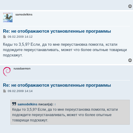
щ
е
н
и
samodelkins
е
Re: не отображаются установленные программы
С
09.02.2009 14:12
о
о
Кеды то 3,5,9? Если, да то мне переустановка помогла, кстати
б
подождите переустанавливать, может что более опытные товарищи
щ
е
подскажут.
н
и
е
russdaemon
Re: не отображаются установленные программы
С
09.02.2009 14:14
о
о
б
samodelkins
писал(а):
↑
щ
е
Кеды то 3,5,9? Если, да то мне переустановка помогла, кстати
н
подождите переустанавливать, может что более опытные
и
е
товарищи подскажут.