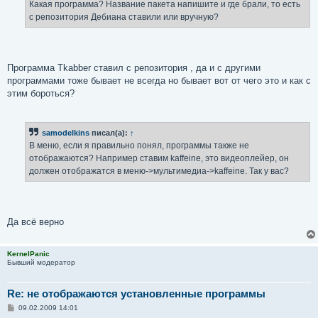
е
Какая программа? Название пакета напишите и где брали, то есть
н
с репозитория Дебиана ставили или вручную?
и
е
Программа Tkabber ставил с репозитория , да и с другими
программами тоже бывает не всегда но бывает вот от чего это и как с
этим бороться?
samodelkins
писал(а):
↑
В меню, если я правильно понял, программы также не
отображаются? Например ставим kaffeine, это видеоплейер, он
должен отображатся в меню->мультимедиа->kaffeine. Так у вас?
Да всё верно
KernelPanic
Бывший модератор
Re: не отображаются установленные программы
С
09.02.2009 14:01
о