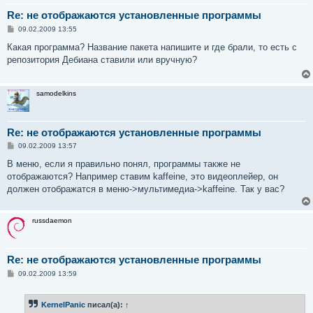
Re: не отображаются установленные программы
С
09.02.2009 13:55
о
о
Какая программа? Название пакета напишите и где брали, то есть с
б
репозитория Дебиана ставили или вручную?
щ
е
н
и
samodelkins
е
Re: не отображаются установленные программы
С
09.02.2009 13:57
о
о
В меню, если я правильно понял, программы также не
б
отображаются? Например ставим kaffeine, это видеоплейер, он
щ
е
должен отображатся в меню->мультимедиа->kaffeine. Так у вас?
н
и
е
russdaemon
Re: не отображаются установленные программы
С
09.02.2009 13:59
о
о
б
KernelPanic
писал(а):
↑
щ