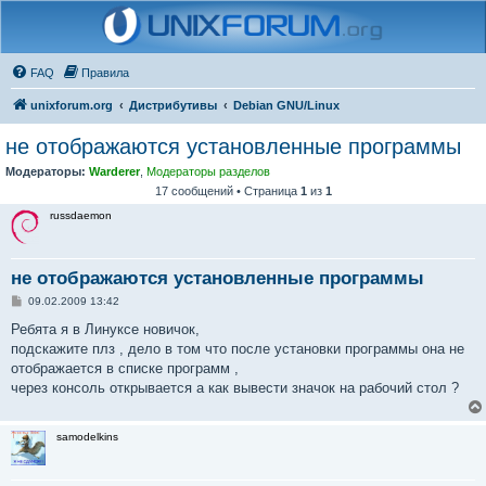
FAQ
Правила
unixforum.org
Дистрибутивы
Debian GNU/Linux
не отображаются установленные программы
Модераторы:
Warderer
,
Модераторы разделов
17 сообщений • Страница
1
из
1
russdaemon
не отображаются установленные программы
С
09.02.2009 13:42
о
о
Ребята я в Линуксе новичок,
б
подскажите плз , дело в том что после установки программы она не
щ
е
отображается в списке программ ,
н
через консоль открывается а как вывести значок на рабочий стол ?
и
е
samodelkins