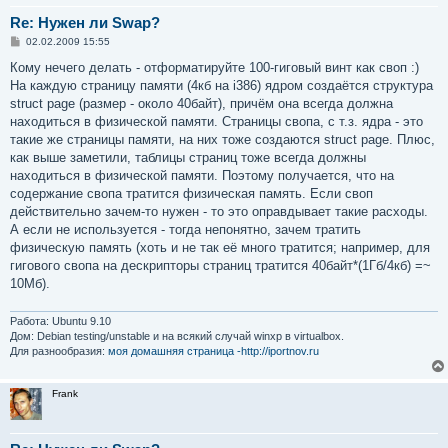
Re: Нужен ли Swap?
С
02.02.2009 15:55
о
о
Кому нечего делать - отформатируйте 100-гиговый винт как своп :)
б
На каждую страницу памяти (4кб на i386) ядром создаётся структура
щ
е
struct page (размер - около 40байт), причём она всегда должна
н
находиться в физической памяти. Страницы свопа, с т.з. ядра - это
и
е
такие же страницы памяти, на них тоже создаются struct page. Плюс,
как выше заметили, таблицы страниц тоже всегда должны
находиться в физической памяти. Поэтому получается, что на
содержание свопа тратится физическая память. Если своп
действительно зачем-то нужен - то это оправдывает такие расходы.
А если не используется - тогда непонятно, зачем тратить
физическую память (хоть и не так её много тратится; например, для
гигового свопа на дескрипторы страниц тратится 40байт*(1Гб/4кб) =~
10Мб).
Работа: Ubuntu 9.10
Дом: Debian testing/unstable и на всякий случай winxp в virtualbox.
Для разнообразия:
моя домашняя страница -http://iportnov.ru
Frank