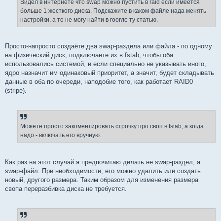
Видел в интернете что swap можно пустить в raid если имеется
н
больше 1 жесткого диска. Подскажите в каком файле нада менять
и
е
настройки, а то не могу найти в гоогле ту статью.
Просто-напросто создаёте два swap-раздела или файла - по одному
на физический диск, подключаете их в fstab, чтобы оба
использовались системой, и если специально не указывать иного,
ядро назначит им одинаковый приоритет, а значит, будет складывать
данные в оба по очереди, наподобие того, как работает RAID0
(stripe).
Можете просто закоментировать строчку про своп в fstab, а когда
надо - включать его вручную.
Как раз на этот случай я предпочитаю делать не swap-раздел, а
swap-файл. При необходимости, его можно удалить или создать
новый, другого размера. Таким образом для изменения размера
свопа переразбивка диска не требуется.