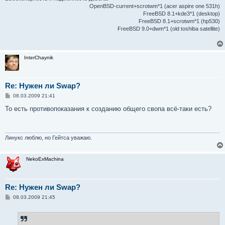
OpenBSD-current+scrotwm*1 (acer aspire one 531h)
FreeBSD 8.1+kde3*1 (desktop)
FreeBSD 8.1+scrotwm*1 (hp530)
FreeBSD 9.0+dwm*1 (old toshiba satellite)
InterChaynik
Re: Нужен ли Swap?
С
08.03.2009 21:41
о
о
То есть противопоказания к созданию общего свопа всё-таки есть?
б
щ
е
н
и
Линукс люблю, но Гейтса уважаю.
е
NekoExMachina
Re: Нужен ли Swap?
С
08.03.2009 21:45
о
о
б
щ