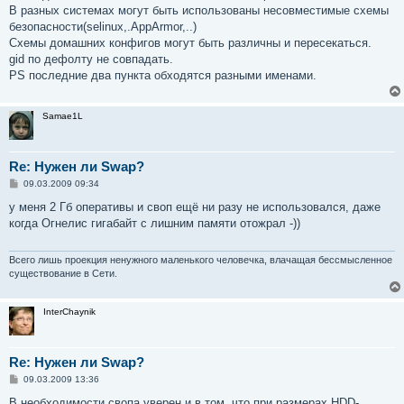
В разных системах могут быть использованы несовместимые схемы
безопасности(selinux,.AppArmor,..)
Схемы домашних конфигов могут быть различны и пересекаться.
gid по дефолту не совпадать.
PS последние два пункта обходятся разными именами.
Samae1L
Re: Нужен ли Swap?
С
09.03.2009 09:34
о
о
у меня 2 Гб оперативы и своп ещё ни разу не использовался, даже
б
когда Огнелис гигабайт с лишним памяти отожрал -))
щ
е
н
и
Всего лишь проекция ненужного маленького человечка, влачащая бессмысленное
е
существование в Сети.
InterChaynik
Re: Нужен ли Swap?
С
09.03.2009 13:36
о
о
В необходимости свопа уверен и в том, что при размерах HDD-