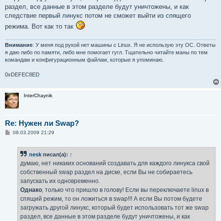
раздел, все данные в этом разделе будут уничтожены, и как
следствие первый линукс потом не сможет выйти из спящего
режима. Вот как то так
Внимание
: У меня под рукой нет машины с Linux. Я не использую эту ОС. Ответы
я даю либо по памяти, либо мне помогает гугл. Тщательно читайте маны по тем
командам и конфигурационным файлам, которые я упоминаю.
0xDEFEC8ED
InterChaynik
Re: Нужен ли Swap?
С
08.03.2009 21:29
о
о
б
nesk
писал(а):
↑
щ
е
думаю, нет никаких оснований создавать для каждого линукса свой
н
собственный swap раздел на диске, если Вы не собираетесь
и
е
запускать их одновременно.
Однако
, только что пришло в голову! Если вы переключаете linux в
спящий режим, то он ложиться в swap!!! А если Вы потом будете
загружать другой линукс, который будет использовать тот же swap
раздел, все данные в этом разделе будут уничтожены, и как