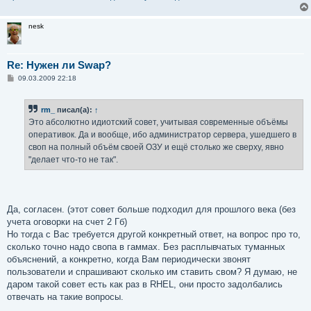
nesk
Re: Нужен ли Swap?
С
09.03.2009 22:18
о
о
б
rm_
писал(а):
↑
щ
е
Это абсолютно идиотский совет, учитывая современные объёмы
н
оперативок. Да и вообще, ибо администратор сервера, ушедшего в
и
е
своп на полный объём своей ОЗУ и ещё столько же сверху, явно
"делает что-то не так".
Да, согласен. (этот совет больше подходил для прошлого века (без
учета оговорки на счет 2 Гб)
Но тогда с Вас требуется другой конкретный ответ, на вопрос про то,
сколько точно надо свопа в гаммах. Без расплывчатых туманных
объяснений, а конкретно, когда Вам периодически звонят
пользователи и спрашивают сколько им ставить свом? Я думаю, не
даром такой совет есть как раз в RHEL, они просто задолбались
отвечать на такие вопросы.