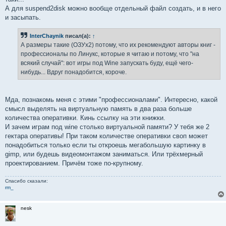
А для suspend2disk можно вообще отдельный файл создать, и в него
и засыпать.
InterChaynik
писал(а):
↑
А размеры такие (ОЗУx2) потому, что их рекомендуют авторы книг -
профессионалы по Линукс, которые я читаю и потому, что "на
всякий случай": вот игры под Wine запускать буду, ещё чего-
нибудь... Вдруг понадобится, короче.
Мда, познакомь меня с этими "профессионалами". Интересно, какой
смысл выделять на виртуальную память в два раза больше
количества оперативки. Кинь ссылку на эти книжки.
И зачем играм под wine столько виртуальной памяти? У тебя же 2
гектара оперативы! При таком количестве оперативки своп может
понадобиться только если ты откроешь мегабольшую картинку в
gimp, или будешь видеомонтажом заниматься. Или трёхмерный
проектированием. Причём тоже по-крупному.
Спасибо сказали:
rm_
nesk