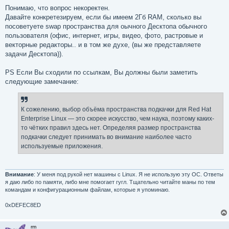
Понимаю, что вопрос некоректен.
Давайте конкретезируем, если бы имеем 2Гб RAM, сколько вы
посоветуете swap пространства для оычного Десктопа обычного
пользователя (офис, интернет, игры, видео, фото, растровые и
векторные редакторы.. и в том же духе, (вы же представляете
задачи Десктопа)).
PS Если Вы сходили по ссылкам, Вы должны были заметить
следующие замечание:
К сожелению, выбор объёма пространства подкачки для Red Hat
Enterprise Linux — это скорее искусство, чем наука, поэтому каких-
то чётких правил здесь нет. Определяя размер пространства
подкачки следует принимать во внимание наиболее часто
используемые приложения.
Внимание
: У меня под рукой нет машины с Linux. Я не использую эту ОС. Ответы
я даю либо по памяти, либо мне помогает гугл. Тщательно читайте маны по тем
командам и конфигурационным файлам, которые я упоминаю.
0xDEFEC8ED
rm_