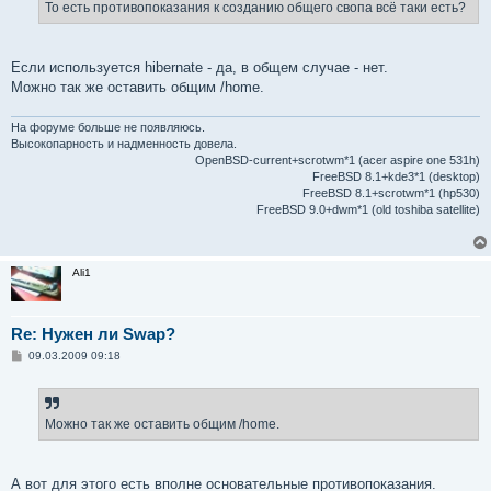
е
То есть противопоказания к созданию общего свопа всё таки есть?
н
и
е
Если используется hibernate - да, в общем случае - нет.
Можно так же оставить общим /home.
На форуме больше не появляюсь.
Высокопарность и надменность довела.
OpenBSD-current+scrotwm*1 (acer aspire one 531h)
FreeBSD 8.1+kde3*1 (desktop)
FreeBSD 8.1+scrotwm*1 (hp530)
FreeBSD 9.0+dwm*1 (old toshiba satellite)
Ali1
Re: Нужен ли Swap?
С
09.03.2009 09:18
о
о
б
щ
е
Можно так же оставить общим /home.
н
и
е
А вот для этого есть вполне основательные противопоказания.