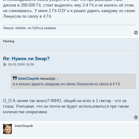
б
дисков в 200-500 Гб, стоит выделить ему 2-4 Гб и не жалеть об этом,
щ
е
не сомневаюсь. У меня 2 Гб ОЗУ и я решил дарить каждому из своих
н
Линуксов по свопу в 4 Гб.
и
е
Линукс люблю, но Гейтса уважаю.
Flaming
Re: Нужен ли Swap?
С
09.03.2009 16:56
о
о
б
InterChaynik
писал(а):
↑
щ
е
и я решил дарить каждому из своих Линуксов по свопу в 4 Гб.
н
и
е
O_O А зачем так много? IMHO, общий на всех в 1 гектар - это за
глаза. Учитывая, что он почти не будет использоваться при таком
количестве оперативки.
InterChaynik