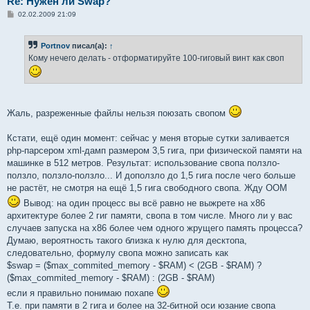
Re: Нужен ли Swap?
С
02.02.2009 21:09
о
о
б
Portnov
писал(а):
↑
щ
е
Кому нечего делать - отформатируйте 100-гиговый винт как своп
н
и
е
Жаль, разреженные файлы нельзя поюзать свопом
Кстати, ещё один момент: сейчас у меня вторые сутки заливается
php-парсером xml-дамп размером 3,5 гига, при физической памяти на
машинке в 512 метров. Результат: использование свопа ползло-
ползло, ползло-ползло... И доползло до 1,5 гига после чего больше
не растёт, не смотря на ещё 1,5 гига свободного свопа. Жду ООМ
Вывод: на один процесс вы всё равно не выжрете на x86
архитектуре более 2 гиг памяти, свопа в том числе. Много ли у вас
случаев запуска на x86 более чем одного жрущего память процесса?
Думаю, вероятность такого близка к нулю для десктопа,
следовательно, формулу свопа можно записать как
$swap = ($max_commited_memory - $RAM) < (2GB - $RAM) ?
($max_commited_memory - $RAM) : (2GB - $RAM)
если я правильно понимаю похапе
Т.е. при памяти в 2 гига и более на 32-битной оси юзание свопа