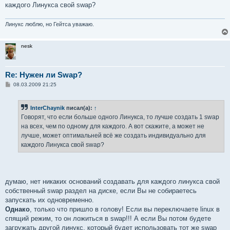
н
каждого Линукса свой swap?
и
е
Линукс люблю, но Гейтса уважаю.
nesk
Re: Нужен ли Swap?
С
08.03.2009 21:25
о
о
б
InterChaynik
писал(а):
↑
щ
е
Говорят, что если больше одного Линукса, то лучше создать 1 swap
н
на всех, чем по одному для каждого. А вот скажите, а может не
и
е
лучше, может оптимальней всё же создать индивидуально для
каждого Линукса свой swap?
думаю, нет никаких оснований создавать для каждого линукса свой
собственный swap раздел на диске, если Вы не собираетесь
запускать их одновременно.
Однако
, только что пришло в голову! Если вы переключаете linux в
спящий режим, то он ложиться в swap!!! А если Вы потом будете
загружать другой линукс, который будет использовать тот же swap