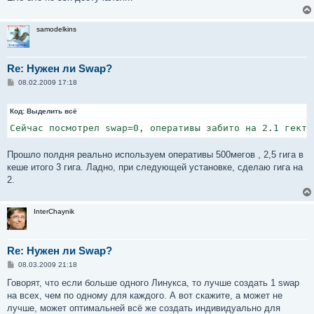
samodelkins
Re: Нужен ли Swap?
С
08.02.2009 17:18
о
о
б
Код:
Выделить всё
щ
е
Сейчас посмотрел swap=0, оперативы забито на 2.1 гекта
н
и
е
Прошло полдня реально используем оперативы 500мегов , 2,5 гига в
кеше итого 3 гига. Ладно, при следующей установке, сделаю гига на
2.
InterChaynik
Re: Нужен ли Swap?
С
08.03.2009 21:18
о
о
Говорят, что если больше одного Линукса, то лучше создать 1 swap
б
на всех, чем по одному для каждого. А вот скажите, а может не
щ
е
лучше, может оптимальней всё же создать индивидуально для