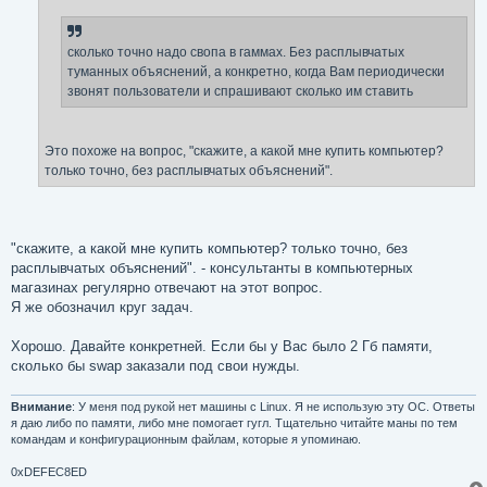
е
н
и
е
сколько точно надо свопа в гаммах. Без расплывчатых
туманных объяснений, а конкретно, когда Вам периодически
звонят пользователи и спрашивают сколько им ставить
Это похоже на вопрос, "скажите, а какой мне купить компьютер?
только точно, без расплывчатых объяснений".
"скажите, а какой мне купить компьютер? только точно, без
расплывчатых объяснений". - консультанты в компьютерных
магазинах регулярно отвечают на этот вопрос.
Я же обозначил круг задач.
Хорошо. Давайте конкретней. Если бы у Вас было 2 Гб памяти,
сколько бы swap заказали под свои нужды.
Внимание
: У меня под рукой нет машины с Linux. Я не использую эту ОС. Ответы
я даю либо по памяти, либо мне помогает гугл. Тщательно читайте маны по тем
командам и конфигурационным файлам, которые я упоминаю.
0xDEFEC8ED