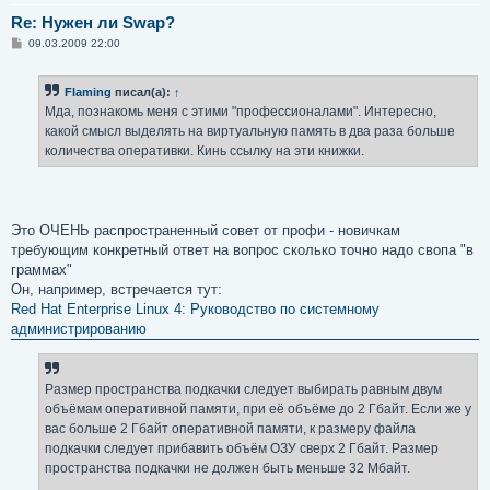
Re: Нужен ли Swap?
С
09.03.2009 22:00
о
о
б
Flaming
писал(а):
↑
щ
е
Мда, познакомь меня с этими "профессионалами". Интересно,
н
какой смысл выделять на виртуальную память в два раза больше
и
е
количества оперативки. Кинь ссылку на эти книжки.
Это ОЧЕНЬ распространенный совет от профи - новичкам
требующим конкретный ответ на вопрос сколько точно надо свопа "в
граммах"
Он, например, встречается тут:
Red Hat Enterprise Linux 4: Руководство по системному
администрированию
Размер пространства подкачки следует выбирать равным двум
объёмам оперативной памяти, при её объёме до 2 Гбайт. Если же у
вас больше 2 Гбайт оперативной памяти, к размеру файла
подкачки следует прибавить объём ОЗУ сверх 2 Гбайт. Размер
пространства подкачки не должен быть меньше 32 Мбайт.