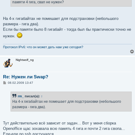
памяти 4 гига, свап не нужен?
На 4-х гигабайтах не помешает для подстраховки (небольшого
размера - гига два).
Если бы памяти было 8 гигабайт - тогда был бы практически точно не
нужен.
Протокол IPv6: что он может дать нам уже сегодня?
Nightwolf_ng
Re: Нужен ли Swap?
С
08.02.2009 13:47
о
о
б
rm_
писал(а):
↑
щ
е
На 4-х гигабайтах не помешает для подстраховки (небольшого
н
размера - гига два).
и
е
Тут действительно всё зависит от задач... Вот у меня сборка
Openoffice щас зохавала всю память 4 гига и почти 2 гига свопа...
Еле-еле по ssh достучался...