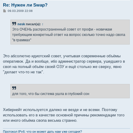
Re: Нужен ли Swap?
С
09.03.2009 22:08
о
о
б
nesk
писал(а):
↑
щ
е
Это ОЧЕНЬ распространенный совет от профи - новичкам
н
требующим конкретный ответ на вопрос сколько точно надо свопа
и
е
"в граммах"
Это абсолютно идиотский совет, учитывая современные объёмы
оперативок. Да и вообще, ибо администратор сервера, ушедшего в
своп на полный объём своей ОЗУ и ещё столько же сверху, явно
"делает что-то не так".
для того, что бы система ушла в глубокий сон
Хибернейт используется далеко не везде и не всеми. Поэтому
использовать его в качестве основной причины рекомендации того
или иного объёма свопа весьма странно.
Протокол IPv6: что он может дать нам уже сегодня?