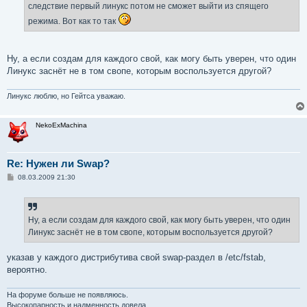
следствие первый линукс потом не сможет выйти из спящего
режима. Вот как то так
Ну, а если создам для каждого свой, как могу быть уверен, что один
Линукс заснёт не в том свопе, которым воспользуется другой?
Линукс люблю, но Гейтса уважаю.
NekoExMachina
Re: Нужен ли Swap?
С
08.03.2009 21:30
о
о
б
щ
е
Ну, а если создам для каждого свой, как могу быть уверен, что один
н
Линукс заснёт не в том свопе, которым воспользуется другой?
и
е
указав у каждого дистрибутива свой swap-раздел в /etc/fstab,
вероятно.
На форуме больше не появляюсь.
Высокопарность и надменность довела.