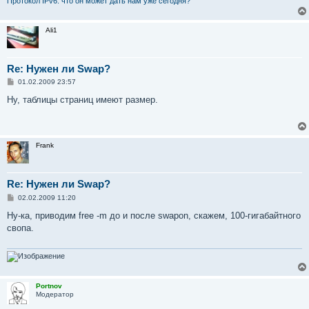
Протокол IPv6: что он может дать нам уже сегодня?
Ali1
Re: Нужен ли Swap?
С
01.02.2009 23:57
о
о
Ну, таблицы страниц имеют размер.
б
щ
е
н
и
Frank
е
Re: Нужен ли Swap?
С
02.02.2009 11:20
о
о
Ну-ка, приводим free -m до и после swapon, скажем, 100-гигабайтного
б
свопа.
щ
е
н
и
е
Portnov
Модератор