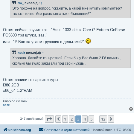
rm_
писал(а):
↑
щ
е
Это похоже на вопрос, "скажите, а какой мне купить компьютер?
н
только точно, без расплывчатых объяснений".
и
е
Ответ сейчас звучит так: -"Asus 1333 delux Core i7 Extrem GeForse
FQ5600 три штуки, sas." ,
или : "У Вас за углом грузовик с деньгами?"
nesk
писал(а):
↑
Хорошо. Давайте конкретней. Если бы у Вас было 2 Гб памяти,
сколько бы swap заказали под свои нужды.
Ответ зависит от архитектуры.
i386 2GB
x86_64 1.2*RAM
Спасибо сказали:
nesk
Страница
3
из
12
1
2
3
4
5
12
Пред.
След.
347 сообщений
…
unixforum.org
Связаться с администрацией
Часовой пояс:
UTC+03:00