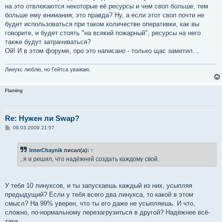
на это отвлекаются некоторые её ресурсы и чем своп больше, тем
больше ему внимания; это правда? Ну, а если этот своп почти не
будет использоваться при таком количестве оперативки, как вы
говорите, и будет стоять "на всякий пожарный", ресурсы на него
также будут затрачиваться?
Ой! И в этом форуме, про это написано - только щас заметил...
Линукс люблю, но Гейтса уважаю.
Flaming
Re: Нужен ли Swap?
С
09.03.2009 21:57
о
о
б
InterChaynik
писал(а):
↑
щ
е
, я и решил, что надёжней создать каждому свой.
н
и
е
У тебя 10 линуксов, и ты запускаешь каждый из них, усыпляя
предыдущий? Если у тебя всего два линукса, то какой в этом
смысл? На 99% уверен, что ты его даже не усыпляешь. И что,
сложно, по-нормальному перезагрузиться в другой? Надёжнее всё-
таки...