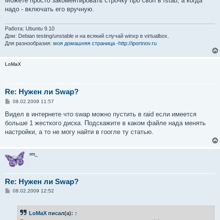
Можете просто закоментировать строчку про своп в fstab, а когда
б
надо - включать его вручную.
щ
е
н
и
Работа: Ubuntu 9.10
е
Дом: Debian testing/unstable и на всякий случай winxp в virtualbox.
Для разнообразия:
моя домашняя страница -http://iportnov.ru
LoMaX
Re: Нужен ли Swap?
С
08.02.2009 11:57
о
о
Видел в интернете что swap можно пустить в raid если имеется
б
больше 1 жесткого диска. Подскажите в каком файле нада менять
щ
е
настройки, а то не могу найти в гоогле ту статью.
н
и
е
rm_
Re: Нужен ли Swap?
С
08.02.2009 12:52
о
о
б
LoMaX
писал(а):
↑
щ
е