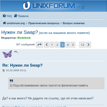
FAQ
Правила
unixforum.org
Практические вопросы
Вопрос новичка
Нужен ли Swap?
(если на машине много памяти)
Модератор:
Bizdelnick
Страница
3
из
12
1
2
3
4
5
12
Пред.
След.
347 сообщений
…
rm_
Re: Нужен ли Swap?
С
01.02.2009 23:11
о
о
б
щ
е
1) Под обслуживание свопа тратится физическая память
н
и
е
Да? и как много? Не дадите ли ссылку, где об этом написано?