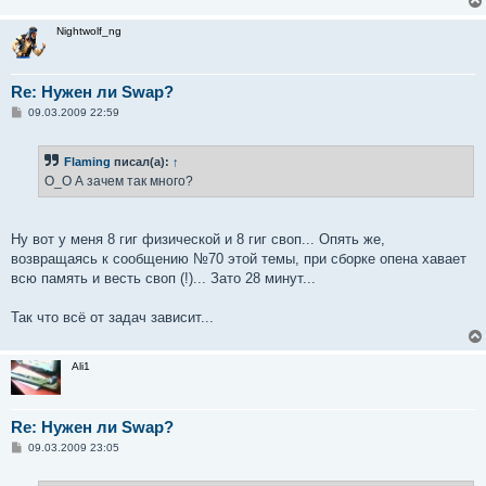
Nightwolf_ng
Re: Нужен ли Swap?
С
09.03.2009 22:59
о
о
б
Flaming
писал(а):
↑
щ
е
O_O А зачем так много?
н
и
е
Ну вот у меня 8 гиг физической и 8 гиг своп... Опять же,
возвращаясь к сообщению №70 этой темы, при сборке опена хавает
всю память и весть своп (!)... Зато 28 минут...
Так что всё от задач зависит...
Ali1
Re: Нужен ли Swap?
С
09.03.2009 23:05
о
о
б