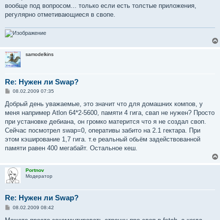
вообще под вопросом... только если есть толстые приложения,
регулярно отметивающиеся в свопе.
samodelkins
Re: Нужен ли Swap?
С
08.02.2009 07:35
о
о
Добрый день уважаемые, это значит что для домашних компов, у
б
меня например Atlon 64*2-5600, памяти 4 гига, свап не нужен? Просто
щ
е
при установке дебиана, он громко матерится что я не создал своп.
н
Сейчас посмотрел swap=0, оперативы забито на 2.1 гектара. При
и
е
этом кэширование 1,7 гига. т.е реальный обьём задействованной
памяти равен 400 мегабайт. Остальное кеш.
Portnov
Модератор
Re: Нужен ли Swap?
С
08.02.2009 08:42
о
о