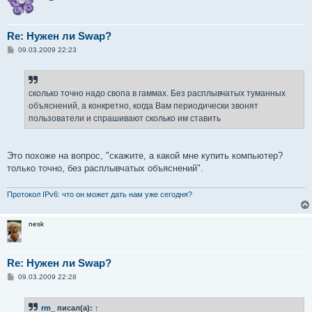
Re: Нужен ли Swap?
С
09.03.2009 22:23
о
о
б
щ
е
сколько точно надо свопа в гаммах. Без расплывчатых туманных
н
объяснений, а конкретно, когда Вам периодически звонят
и
е
пользователи и спрашивают сколько им ставить
Это похоже на вопрос, "скажите, а какой мне купить компьютер?
только точно, без расплывчатых объяснений".
Протокол IPv6: что он может дать нам уже сегодня?
nesk
Re: Нужен ли Swap?
С
09.03.2009 22:28
о
о
б
rm_
писал(а):
↑
щ