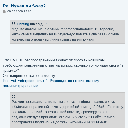
Re: Нужен ли Swap?
С
09.03.2009 22:00
о
о
б
Flaming
писал(а):
↑
щ
е
Мда, познакомь меня с этими "профессионалами". Интересно,
н
какой смысл выделять на виртуальную память в два раза больше
и
е
количества оперативки. Кинь ссылку на эти книжки.
Это ОЧЕНЬ распространенный совет от профи - новичкам
требующим конкретный ответ на вопрос сколько точно надо свопа "в
граммах"
Он, например, встречается тут:
Red Hat Enterprise Linux 4: Руководство по системному
администрированию
Размер пространства подкачки следует выбирать равным двум
объёмам оперативной памяти, при её объёме до 2 Гбайт. Если же у
вас больше 2 Гбайт оперативной памяти, к размеру файла
подкачки следует прибавить объём ОЗУ сверх 2 Гбайт. Размер
пространства подкачки не должен быть меньше 32 Мбайт.