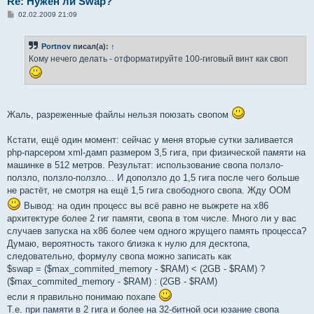
Re: Нужен ли Swap?
С
02.02.2009 21:09
о
о
б
Portnov
писал(а):
↑
щ
е
Кому нечего делать - отформатируйте 100-гиговый винт как своп
н
и
е
Жаль, разреженные файлы нельзя поюзать свопом
Кстати, ещё один момент: сейчас у меня вторые сутки заливается
php-парсером xml-дамп размером 3,5 гига, при физической памяти на
машинке в 512 метров. Результат: использование свопа ползло-
ползло, ползло-ползло... И доползло до 1,5 гига после чего больше
не растёт, не смотря на ещё 1,5 гига свободного свопа. Жду ООМ
Вывод: на один процесс вы всё равно не выжрете на x86
архитектуре более 2 гиг памяти, свопа в том числе. Много ли у вас
случаев запуска на x86 более чем одного жрущего память процесса?
Думаю, вероятность такого близка к нулю для десктопа,
следовательно, формулу свопа можно записать как
$swap = ($max_commited_memory - $RAM) < (2GB - $RAM) ?
($max_commited_memory - $RAM) : (2GB - $RAM)
если я правильно понимаю похапе
Т.е. при памяти в 2 гига и более на 32-битной оси юзание свопа