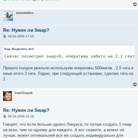
samodelkins
Re: Нужен ли Swap?
С
08.02.2009 17:18
о
о
б
Код:
Выделить всё
щ
е
Сейчас посмотрел swap=0, оперативы забито на 2.1 гекта
н
и
е
Прошло полдня реально используем оперативы 500мегов , 2,5 гига в
кеше итого 3 гига. Ладно, при следующей установке, сделаю гига на
2.
InterChaynik
Re: Нужен ли Swap?
С
08.03.2009 21:18
о
о
Говорят, что если больше одного Линукса, то лучше создать 1 swap
б
на всех, чем по одному для каждого. А вот скажите, а может не
щ
е
лучше, может оптимальней всё же создать индивидуально для