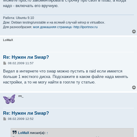
Можете просто закоментировать строчку про своп в fstab, а когда
б
надо - включать его вручную.
щ
е
н
и
Работа: Ubuntu 9.10
е
Дом: Debian testing/unstable и на всякий случай winxp в virtualbox.
Для разнообразия:
моя домашняя страница -http://iportnov.ru
LoMaX
Re: Нужен ли Swap?
С
08.02.2009 11:57
о
о
Видел в интернете что swap можно пустить в raid если имеется
б
больше 1 жесткого диска. Подскажите в каком файле нада менять
щ
е
настройки, а то не могу найти в гоогле ту статью.
н
и
е
rm_
Re: Нужен ли Swap?
С
08.02.2009 12:52
о
о
б
LoMaX
писал(а):
↑
щ
е