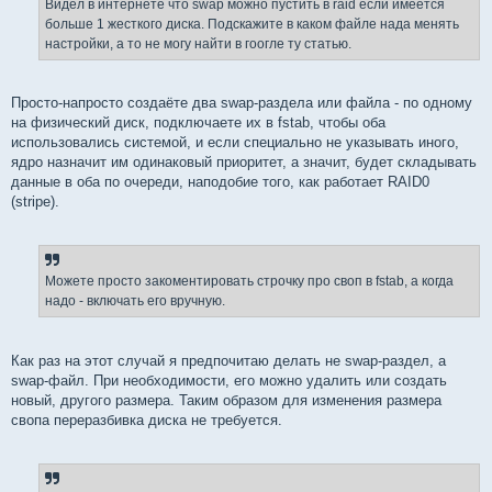
Видел в интернете что swap можно пустить в raid если имеется
н
больше 1 жесткого диска. Подскажите в каком файле нада менять
и
е
настройки, а то не могу найти в гоогле ту статью.
Просто-напросто создаёте два swap-раздела или файла - по одному
на физический диск, подключаете их в fstab, чтобы оба
использовались системой, и если специально не указывать иного,
ядро назначит им одинаковый приоритет, а значит, будет складывать
данные в оба по очереди, наподобие того, как работает RAID0
(stripe).
Можете просто закоментировать строчку про своп в fstab, а когда
надо - включать его вручную.
Как раз на этот случай я предпочитаю делать не swap-раздел, а
swap-файл. При необходимости, его можно удалить или создать
новый, другого размера. Таким образом для изменения размера
свопа переразбивка диска не требуется.