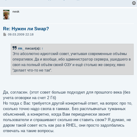
nesk
Re: Нужен ли Swap?
С
09.03.2009 22:18
о
о
б
rm_
писал(а):
↑
щ
е
Это абсолютно идиотский совет, учитывая современные объёмы
н
оперативок. Да и вообще, ибо администратор сервера, ушедшего в
и
е
своп на полный объём своей ОЗУ и ещё столько же сверху, явно
"делает что-то не так".
Да, согласен. (этот совет больше подходил для прошлого века (без
учета оговорки на счет 2 Гб)
Но тогда с Вас требуется другой конкретный ответ, на вопрос про то,
сколько точно надо свопа в гаммах. Без расплывчатых туманных
объяснений, а конкретно, когда Вам периодически звонят
пользователи и спрашивают сколько им ставить свом? Я думаю, не
даром такой совет есть как раз в RHEL, они просто задолбались
отвечать на такие вопросы.