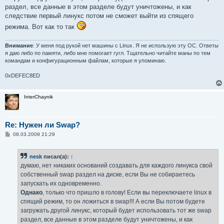
раздел, все данные в этом разделе будут уничтожены, и как
следствие первый линукс потом не сможет выйти из спящего
режима. Вот как то так
Внимание
: У меня под рукой нет машины с Linux. Я не использую эту ОС. Ответы
я даю либо по памяти, либо мне помогает гугл. Тщательно читайте маны по тем
командам и конфигурационным файлам, которые я упоминаю.
0xDEFEC8ED
InterChaynik
Re: Нужен ли Swap?
С
08.03.2009 21:29
о
о
б
nesk
писал(а):
↑
щ
е
думаю, нет никаких оснований создавать для каждого линукса свой
н
собственный swap раздел на диске, если Вы не собираетесь
и
е
запускать их одновременно.
Однако
, только что пришло в голову! Если вы переключаете linux в
спящий режим, то он ложиться в swap!!! А если Вы потом будете
загружать другой линукс, который будет использовать тот же swap
раздел, все данные в этом разделе будут уничтожены, и как