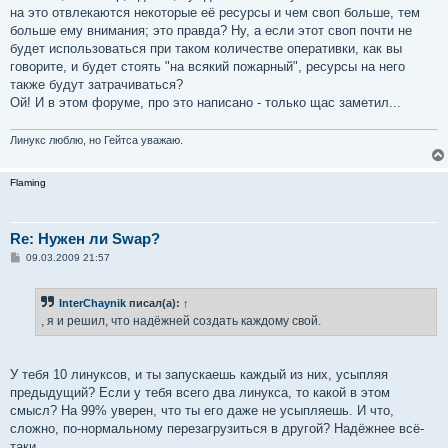
на это отвлекаются некоторые её ресурсы и чем своп больше, тем
больше ему внимания; это правда? Ну, а если этот своп почти не
будет использоваться при таком количестве оперативки, как вы
говорите, и будет стоять "на всякий пожарный", ресурсы на него
также будут затрачиваться?
Ой! И в этом форуме, про это написано - только щас заметил...
Линукс люблю, но Гейтса уважаю.
Flaming
Re: Нужен ли Swap?
С
09.03.2009 21:57
о
о
б
InterChaynik
писал(а):
↑
щ
е
, я и решил, что надёжней создать каждому свой.
н
и
е
У тебя 10 линуксов, и ты запускаешь каждый из них, усыпляя
предыдущий? Если у тебя всего два линукса, то какой в этом
смысл? На 99% уверен, что ты его даже не усыпляешь. И что,
сложно, по-нормальному перезагрузиться в другой? Надёжнее всё-
таки...