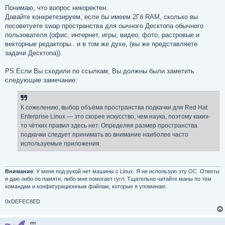
Понимаю, что вопрос некоректен.
Давайте конкретезируем, если бы имеем 2Гб RAM, сколько вы
посоветуете swap пространства для оычного Десктопа обычного
пользователя (офис, интернет, игры, видео, фото, растровые и
векторные редакторы.. и в том же духе, (вы же представляете
задачи Десктопа)).
PS Если Вы сходили по ссылкам, Вы должны были заметить
следующие замечание:
К сожелению, выбор объёма пространства подкачки для Red Hat
Enterprise Linux — это скорее искусство, чем наука, поэтому каких-
то чётких правил здесь нет. Определяя размер пространства
подкачки следует принимать во внимание наиболее часто
используемые приложения.
Внимание
: У меня под рукой нет машины с Linux. Я не использую эту ОС. Ответы
я даю либо по памяти, либо мне помогает гугл. Тщательно читайте маны по тем
командам и конфигурационным файлам, которые я упоминаю.
0xDEFEC8ED
rm_