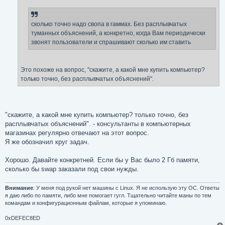
е
н
и
е
сколько точно надо свопа в гаммах. Без расплывчатых
туманных объяснений, а конкретно, когда Вам периодически
звонят пользователи и спрашивают сколько им ставить
Это похоже на вопрос, "скажите, а какой мне купить компьютер?
только точно, без расплывчатых объяснений".
"скажите, а какой мне купить компьютер? только точно, без
расплывчатых объяснений". - консультанты в компьютерных
магазинах регулярно отвечают на этот вопрос.
Я же обозначил круг задач.
Хорошо. Давайте конкретней. Если бы у Вас было 2 Гб памяти,
сколько бы swap заказали под свои нужды.
Внимание
: У меня под рукой нет машины с Linux. Я не использую эту ОС. Ответы
я даю либо по памяти, либо мне помогает гугл. Тщательно читайте маны по тем
командам и конфигурационным файлам, которые я упоминаю.
0xDEFEC8ED