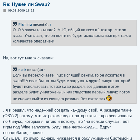
Re: Нужен ли Swap?
С
09.03.2009 18:22
о
о
б
Flaming
писал(а):
↑
щ
е
O_O А зачем так много? IMHO, общий на всех в 1 гектар - это за
н
глаза. Учитывая, что он почти не будет использоваться при таком
и
е
количестве оперативки.
Ну, вот тут мне ж сказали:
nesk
писал(а):
↑
Если вы переключаете linux в спящий режим, то он ложиться в
swap!!! А если Вы потом будете загружать другой линукс, который
будет использовать тот же swap раздел, все данные в этом
разделе будут уничтожены, и как следствие первый линукс потом
не сможет выйти из спящего режима. Вот как то так
, я и решил, что надёжней создать каждому свой. А размеры такие
(ОЗУx2) потому, что их рекомендуют авторы книг - профессионалы
по Линукс, которые я читаю и потому, что "на всякий случай": вот
игры под Wine запускать буду, ещё чего-нибудь... Вдруг
понадобится, короче.
Слышал, что swap, однако, нуждается в обслуживании Системой и