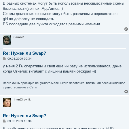
В разных системах могут быть использованы несовместимые схемы
безопасности(selinux,.AppArmor,..)
Схемы домашних конфигов могут быть различны и пересекаться.
gid по дефолту не совпадать.
PS последние два пункта обходятся разными именами.
Samae1L
Re: Нужен ли Swap?
С
09.03.2009 09:34
о
о
у меня 2 Гб оперативы и своп ещё ни разу не использовался, даже
б
когда Огнелис гигабайт с лишним памяти отожрал -))
щ
е
н
и
Всего лишь проекция ненужного маленького человечка, влачащая бессмысленное
е
существование в Сети.
InterChaynik
Re: Нужен ли Swap?
С
09.03.2009 13:36
о
о
В необходимости свопа уверен и в том, что при размерах HDD-