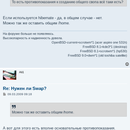
е
То есть противопоказания к созданию общего свопа всё таки есть?
н
и
е
Если используется hibernate - да, в общем случае - нет.
Можно так же оставить общим /home.
На форуме больше не появляюсь.
Высокопарность и надменность довела.
OpenBSD-current+scrotwm*1 (acer aspire one 531h)
FreeBSD 8.1+kde3*1 (desktop)
FreeBSD 8.1+scrotwm*1 (hp530)
FreeBSD 9.0+dwm*1 (old toshiba satellite)
Ali1
Re: Нужен ли Swap?
С
09.03.2009 09:18
о
о
б
щ
е
Можно так же оставить общим /home.
н
и
е
А вот для этого есть вполне основательные противопоказания.