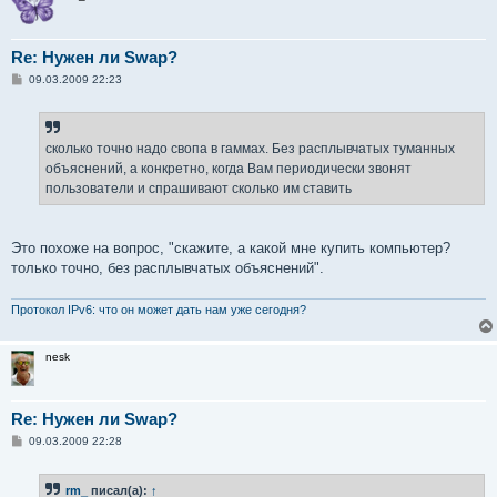
Re: Нужен ли Swap?
С
09.03.2009 22:23
о
о
б
щ
е
сколько точно надо свопа в гаммах. Без расплывчатых туманных
н
объяснений, а конкретно, когда Вам периодически звонят
и
е
пользователи и спрашивают сколько им ставить
Это похоже на вопрос, "скажите, а какой мне купить компьютер?
только точно, без расплывчатых объяснений".
Протокол IPv6: что он может дать нам уже сегодня?
nesk
Re: Нужен ли Swap?
С
09.03.2009 22:28
о
о
б
rm_
писал(а):
↑
щ