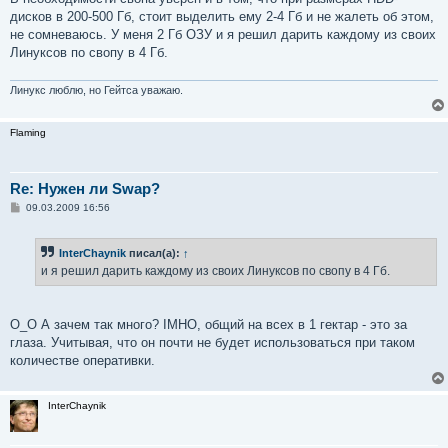
б
дисков в 200-500 Гб, стоит выделить ему 2-4 Гб и не жалеть об этом,
щ
е
не сомневаюсь. У меня 2 Гб ОЗУ и я решил дарить каждому из своих
н
Линуксов по свопу в 4 Гб.
и
е
Линукс люблю, но Гейтса уважаю.
Flaming
Re: Нужен ли Swap?
С
09.03.2009 16:56
о
о
б
InterChaynik
писал(а):
↑
щ
е
и я решил дарить каждому из своих Линуксов по свопу в 4 Гб.
н
и
е
O_O А зачем так много? IMHO, общий на всех в 1 гектар - это за
глаза. Учитывая, что он почти не будет использоваться при таком
количестве оперативки.
InterChaynik