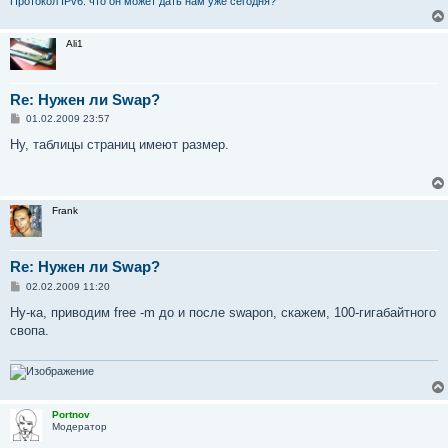
Протокол IPv6: что он может дать нам уже сегодня?
Ali1
Re: Нужен ли Swap?
С
01.02.2009 23:57
о
о
Ну, таблицы страниц имеют размер.
б
щ
е
н
и
Frank
е
Re: Нужен ли Swap?
С
02.02.2009 11:20
о
о
Ну-ка, приводим free -m до и после swapon, скажем, 100-гигабайтного
б
свопа.
щ
е
н
и
е
Portnov
Модератор