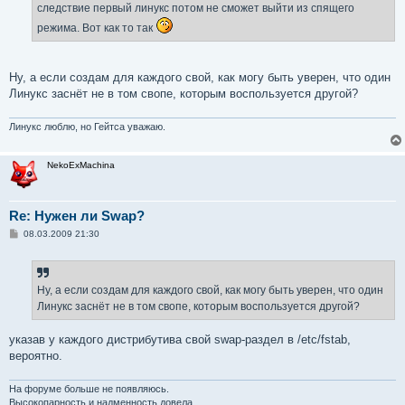
следствие первый линукс потом не сможет выйти из спящего
режима. Вот как то так
Ну, а если создам для каждого свой, как могу быть уверен, что один
Линукс заснёт не в том свопе, которым воспользуется другой?
Линукс люблю, но Гейтса уважаю.
NekoExMachina
Re: Нужен ли Swap?
С
08.03.2009 21:30
о
о
б
щ
е
Ну, а если создам для каждого свой, как могу быть уверен, что один
н
Линукс заснёт не в том свопе, которым воспользуется другой?
и
е
указав у каждого дистрибутива свой swap-раздел в /etc/fstab,
вероятно.
На форуме больше не появляюсь.
Высокопарность и надменность довела.