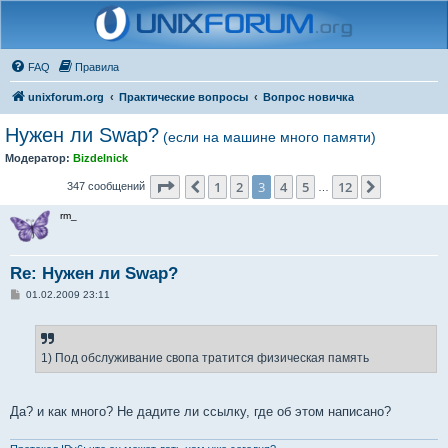
FAQ
Правила
unixforum.org
Практические вопросы
Вопрос новичка
Нужен ли Swap?
(если на машине много памяти)
Модератор:
Bizdelnick
Страница
3
из
12
1
2
3
4
5
12
Пред.
След.
347 сообщений
…
rm_
Re: Нужен ли Swap?
С
01.02.2009 23:11
о
о
б
щ
е
1) Под обслуживание свопа тратится физическая память
н
и
е
Да? и как много? Не дадите ли ссылку, где об этом написано?