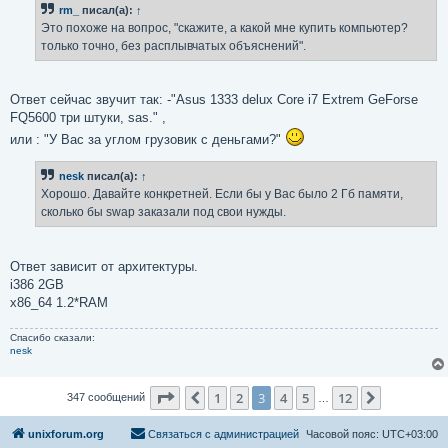
rm_
писал(а):
↑
щ
е
Это похоже на вопрос, "скажите, а какой мне купить компьютер?
н
только точно, без расплывчатых объяснений".
и
е
Ответ сейчас звучит так: -"Asus 1333 delux Core i7 Extrem GeForse
FQ5600 три штуки, sas." ,
или : "У Вас за углом грузовик с деньгами?"
nesk
писал(а):
↑
Хорошо. Давайте конкретней. Если бы у Вас было 2 Гб памяти,
сколько бы swap заказали под свои нужды.
Ответ зависит от архитектуры.
i386 2GB
x86_64 1.2*RAM
Спасибо сказали:
nesk
Страница
3
из
12
1
2
3
4
5
12
Пред.
След.
347 сообщений
…
unixforum.org
Связаться с администрацией
Часовой пояс:
UTC+03:00