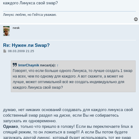
н
каждого Линукса свой swap?
и
е
Линукс люблю, но Гейтса уважаю.
nesk
Re: Нужен ли Swap?
С
08.03.2009 21:25
о
о
б
InterChaynik
писал(а):
↑
щ
е
Говорят, что если больше одного Линукса, то лучше создать 1 swap
н
на всех, чем по одному для каждого. А вот скажите, а может не
и
е
лучше, может оптимальней всё же создать индивидуально для
каждого Линукса свой swap?
думаю, нет никаких оснований создавать для каждого линукса свой
собственный swap раздел на диске, если Вы не собираетесь
запускать их одновременно.
Однако
, только что пришло в голову! Если вы переключаете linux в
спящий режим, то он ложиться в swap!!! А если Вы потом будете
загружать другой линукс, который будет использовать тот же swap