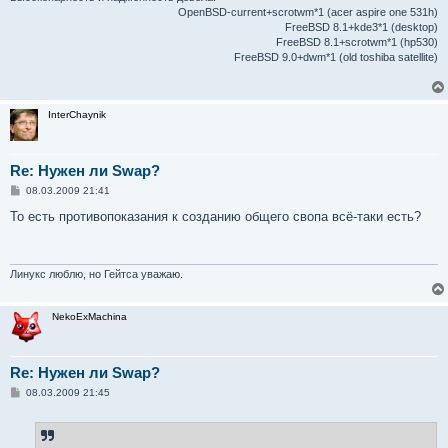
OpenBSD-current+scrotwm*1 (acer aspire one 531h)
FreeBSD 8.1+kde3*1 (desktop)
FreeBSD 8.1+scrotwm*1 (hp530)
FreeBSD 9.0+dwm*1 (old toshiba satellite)
InterChaynik
Re: Нужен ли Swap?
С
08.03.2009 21:41
о
о
То есть противопоказания к созданию общего свопа всё-таки есть?
б
щ
е
н
и
Линукс люблю, но Гейтса уважаю.
е
NekoExMachina
Re: Нужен ли Swap?
С
08.03.2009 21:45
о
о
б
щ