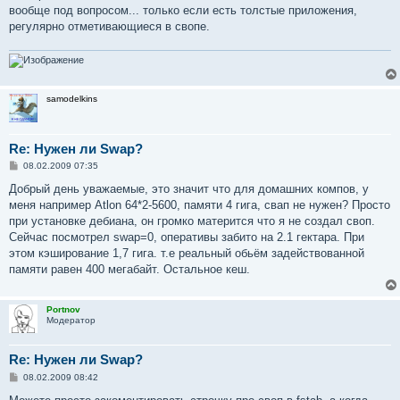
вообще под вопросом... только если есть толстые приложения,
регулярно отметивающиеся в свопе.
samodelkins
Re: Нужен ли Swap?
С
08.02.2009 07:35
о
о
Добрый день уважаемые, это значит что для домашних компов, у
б
меня например Atlon 64*2-5600, памяти 4 гига, свап не нужен? Просто
щ
е
при установке дебиана, он громко матерится что я не создал своп.
н
Сейчас посмотрел swap=0, оперативы забито на 2.1 гектара. При
и
е
этом кэширование 1,7 гига. т.е реальный обьём задействованной
памяти равен 400 мегабайт. Остальное кеш.
Portnov
Модератор
Re: Нужен ли Swap?
С
08.02.2009 08:42
о
о