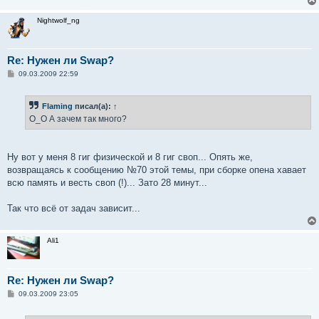
Nightwolf_ng
Re: Нужен ли Swap?
С
09.03.2009 22:59
о
о
б
Flaming
писал(а):
↑
щ
е
O_O А зачем так много?
н
и
е
Ну вот у меня 8 гиг физической и 8 гиг своп... Опять же,
возвращаясь к сообщению №70 этой темы, при сборке опена хавает
всю память и весть своп (!)... Зато 28 минут...
Так что всё от задач зависит...
Ali1
Re: Нужен ли Swap?
С
09.03.2009 23:05
о
о
б