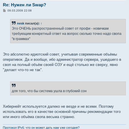
Re: Нужен ли Swap?
С
09.03.2009 22:08
о
о
б
nesk
писал(а):
↑
щ
е
Это ОЧЕНЬ распространенный совет от профи - новичкам
н
требующим конкретный ответ на вопрос сколько точно надо свопа
и
е
"в граммах"
Это абсолютно идиотский совет, учитывая современные объёмы
оперативок. Да и вообще, ибо администратор сервера, ушедшего в
своп на полный объём своей ОЗУ и ещё столько же сверху, явно
"делает что-то не так".
для того, что бы система ушла в глубокий сон
Хибернейт используется далеко не везде и не всеми. Поэтому
использовать его в качестве основной причины рекомендации того
или иного объёма свопа весьма странно.
Протокол IPv6: что он может дать нам уже сегодня?