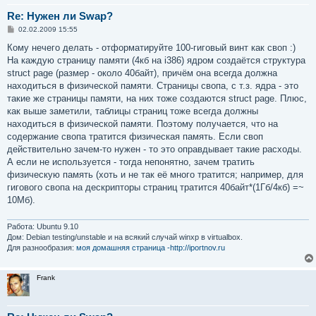
Re: Нужен ли Swap?
С
02.02.2009 15:55
о
о
Кому нечего делать - отформатируйте 100-гиговый винт как своп :)
б
На каждую страницу памяти (4кб на i386) ядром создаётся структура
щ
е
struct page (размер - около 40байт), причём она всегда должна
н
находиться в физической памяти. Страницы свопа, с т.з. ядра - это
и
е
такие же страницы памяти, на них тоже создаются struct page. Плюс,
как выше заметили, таблицы страниц тоже всегда должны
находиться в физической памяти. Поэтому получается, что на
содержание свопа тратится физическая память. Если своп
действительно зачем-то нужен - то это оправдывает такие расходы.
А если не используется - тогда непонятно, зачем тратить
физическую память (хоть и не так её много тратится; например, для
гигового свопа на дескрипторы страниц тратится 40байт*(1Гб/4кб) =~
10Мб).
Работа: Ubuntu 9.10
Дом: Debian testing/unstable и на всякий случай winxp в virtualbox.
Для разнообразия:
моя домашняя страница -http://iportnov.ru
Frank