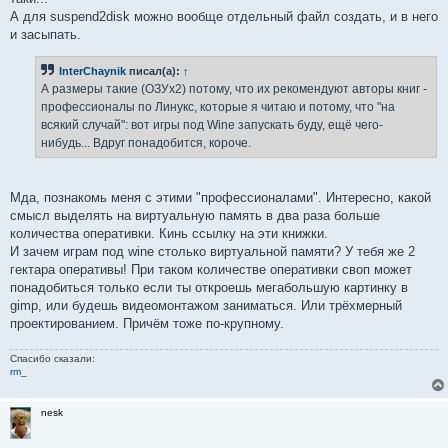
А для suspend2disk можно вообще отдельный файл создать, и в него
и засыпать.
InterChaynik
писал(а):
↑
А размеры такие (ОЗУx2) потому, что их рекомендуют авторы книг -
профессионалы по Линукс, которые я читаю и потому, что "на
всякий случай": вот игры под Wine запускать буду, ещё чего-
нибудь... Вдруг понадобится, короче.
Мда, познакомь меня с этими "профессионалами". Интересно, какой
смысл выделять на виртуальную память в два раза больше
количества оперативки. Кинь ссылку на эти книжки.
И зачем играм под wine столько виртуальной памяти? У тебя же 2
гектара оперативы! При таком количестве оперативки своп может
понадобиться только если ты откроешь мегабольшую картинку в
gimp, или будешь видеомонтажом заниматься. Или трёхмерный
проектированием. Причём тоже по-крупному.
Спасибо сказали:
rm_
nesk