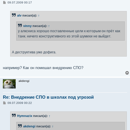
С
09.07.2009 00:17
о
о
б
alv
писал(а):
↑
щ
е
н
vinny
писал(а):
↑
и
е
у алксниса хорошо поставленные цели к которым он прёт как
танк. ничего конструктивного из этой шумихи не выйдет.
А деструктива уже дофига.
например? Как он помешал внедрению СПО?
akdengi
Re: Внедрение СПО в школах под угрозой
С
09.07.2009 00:22
о
о
б
Hymnazix
писал(а):
↑
щ
е
н
akdengi
писал(а):
↑
и