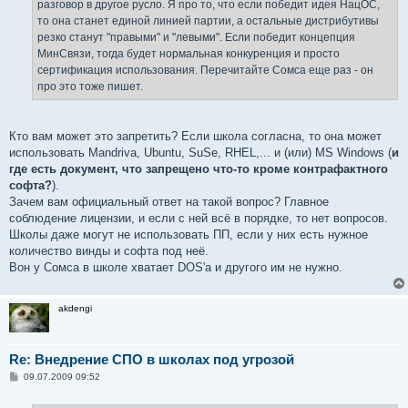
разговор в другое русло. Я про то, что если победит идея НацОС,
то она станет единой линией партии, а остальные дистрибутивы
резко станут "правыми" и "левыми". Если победит концепция
МинСвязи, тогда будет нормальная конкуренция и просто
сертификация использования. Перечитайте Сомса еще раз - он
про это тоже пишет.
Кто вам может это запретить? Если школа согласна, то она может
использовать Mandriva, Ubuntu, SuSe, RHEL,... и (или) MS Windows (
и
где есть документ, что запрещено что-то кроме контрафактного
софта?
).
Зачем вам официальный ответ на такой вопрос? Главное
соблюдение лицензии, и если с ней всё в порядке, то нет вопросов.
Школы даже могут не использовать ПП, если у них есть нужное
количество винды и софта под неё.
Вон у Сомса в школе хватает DOS'а и другого им не нужно.
akdengi
Re: Внедрение СПО в школах под угрозой
С
09.07.2009 09:52
о
о