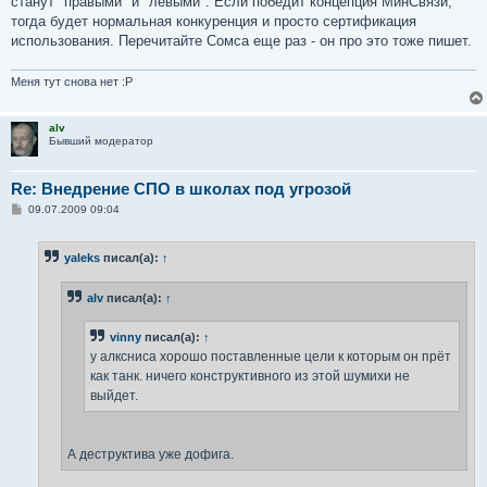
станут "правыми" и "левыми". Если победит концепция МинСвязи,
тогда будет нормальная конкуренция и просто сертификация
использования. Перечитайте Сомса еще раз - он про это тоже пишет.
Меня тут снова нет :P
alv
Бывший модератор
Re: Внедрение СПО в школах под угрозой
С
09.07.2009 09:04
о
о
б
yaleks
писал(а):
↑
щ
е
н
alv
писал(а):
↑
и
е
vinny
писал(а):
↑
у алксниса хорошо поставленные цели к которым он прёт
как танк. ничего конструктивного из этой шумихи не
выйдет.
А деструктива уже дофига.