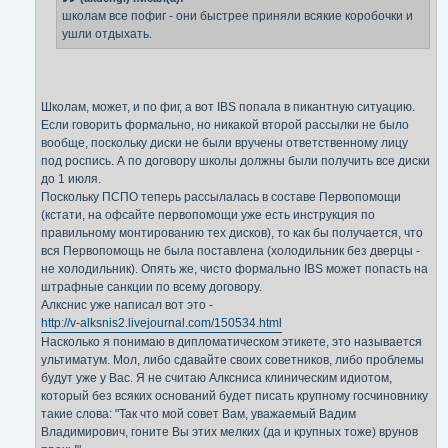
школам все пофиг - они быстрее приняли всякие коробочки и
ушли отдыхать.
Школам, может, и по фиг, а вот IBS попала в пикантную ситуацию.
Если говорить формально, но никакой второй рассылки не было
вообще, поскольку диски не были вручены ответственному лицу
под роспись. А по договору школы должны были получить все диски
до 1 июля.
Поскольку ПСПО теперь рассылалась в составе Первопомощи
(кстати, на офсайте первопомощи уже есть инструкция по
правильному монтированию тех дисков), то как бы получается, что
вся Первопомощь не была поставлена (холодильник без дверцы -
не холодильник). Опять же, чисто формально IBS может попасть на
штрафные санкции по всему договору.
Алкснис уже написал вот это -
http://v-alksnis2.livejournal.com/150534.html
Насколько я понимаю в дипломатическом этикете, это называется
ультиматум. Мол, либо сдавайте своих советников, либо проблемы
будут уже у Вас. Я не считаю Алксниса клиническим идиотом,
который без всяких оснований будет писать крупному госчиновнику
такие слова: "Так что мой совет Вам, уважаемый Вадим
Владимирович, гоните Вы этих мелких (да и крупных тоже) врунов