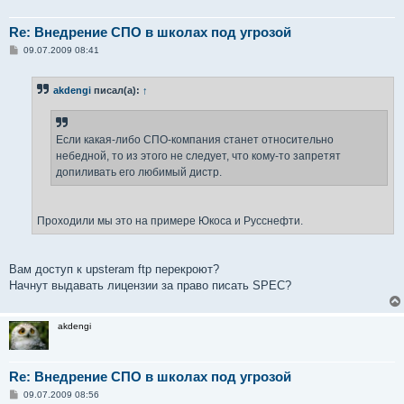
Re: Внедрение СПО в школах под угрозой
С
09.07.2009 08:41
о
о
б
akdengi
писал(а):
↑
щ
е
н
и
е
Если какая-либо СПО-компания станет относительно
небедной, то из этого не следует, что кому-то запретят
допиливать его любимый дистр.
Проходили мы это на примере Юкоса и Русснефти.
Вам доступ к upsteram ftp перекроют?
Начнут выдавать лицензии за право писать SPEC?
akdengi
Re: Внедрение СПО в школах под угрозой
С
09.07.2009 08:56