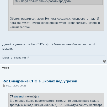
е
Они могут только спонсировать продукты.
Обеими руками согласен. Но пока их самих спонсировать надо. И
пока так будет, ничего хорошего не будет. И продолжать нечего, и
начинать тоже.
Давайте делать ГосРосСПОсофт ? Чего то мне боязно от такой
мысли.
Меня тут снова нет :P
yaleks
Re: Внедрение СПО в школах под угрозой
С
09.07.2009 00:23
о
о
б
akdengi
писал(а):
↑
щ
е
Его мнение более перекликается с моим - то есть не надо делать
н
трагедию, а надо ПРОДОЛЖАТЬ ДЕЛАТЬ начатую работу, несмотря
и