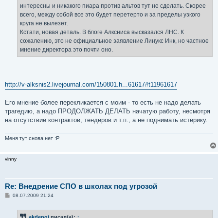
интересны и никакого пиара против альтов тут не сделать. Скорее
всего, между собой все это будет перетерто и за пределы узкого
круга не вылезет.
Кстати, новая деталь. В блоге Алксниса высказался ЛНС. К
сожалению, это не официальное заявление Линукс Инк, но частное
мнение директора это почти оно.
http://v-alksnis2.livejournal.com/150801.h...61617#t11961617
Его мнение более перекликается с моим - то есть не надо делать
трагедию, а надо ПРОДОЛЖАТЬ ДЕЛАТЬ начатую работу, несмотря
на отсутствие контрактов, тендеров и т.п., а не поднимать истерику.
Меня тут снова нет :P
vinny
Re: Внедрение СПО в школах под угрозой
С
08.07.2009 21:24
о
о
б
akdengi
писал(а):
↑