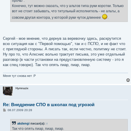
прочь!".
Конечно, тут можно сказать, что у альтов типа руки коротки. Только
вот не стоит забывать, что титульный исполнитель - не альты, а
совсем другая контора, у которой руки чуток длиннее
.
Сергей - мое мнение, что дернув за веревочку здесь, раскрутится
всю ситуация как с "Первой помощью", так и с ПСПО, и не факт что
с приглядной стороны. А писать так, если честно, политику не стоит.
Ну про то, что Алкснис вольно трактует письма, это уже отдельный
разговор (в части установки на предустановленную систему - это я
как спец говорю). Так что опять пиар, пиар, пиар.
Меня тут снова нет :P
Hymnazix
Re: Внедрение СПО в школах под угрозой
С
08.07.2009 20:28
о
о
б
akdengi
писал(а):
↑
щ
е
Так что опять пиар, пиар, пиар.
н