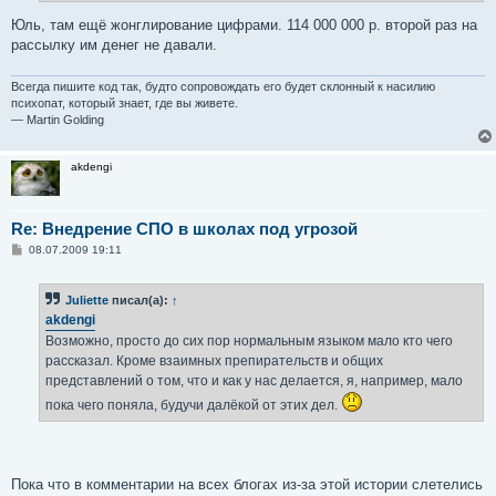
Юль, там ещё жонглирование цифрами. 114 000 000 р. второй раз на
рассылку им денег не давали.
Всегда пишите код так, будто сопровождать его будет склонный к насилию
психопат, который знает, где вы живете.
— Martin Golding
akdengi
Re: Внедрение СПО в школах под угрозой
С
08.07.2009 19:11
о
о
б
Juliette
писал(а):
↑
щ
е
akdengi
н
Возможно, просто до сих пор нормальным языком мало кто чего
и
е
рассказал. Кроме взаимных препирательств и общих
представлений о том, что и как у нас делается, я, например, мало
пока чего поняла, будучи далёкой от этих дел.
Пока что в комментарии на всех блогах из-за этой истории слетелись