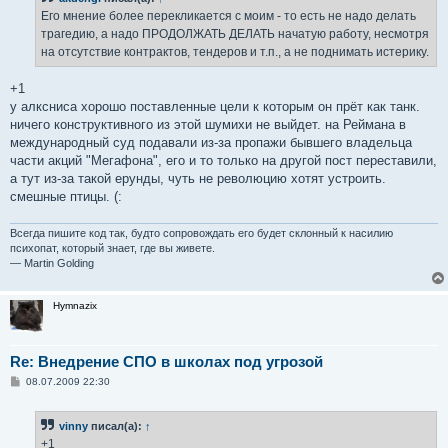
щ
е
Его мнение более перекликается с моим - то есть не надо делать
н
трагедию, а надо ПРОДОЛЖАТЬ ДЕЛАТЬ начатую работу, несмотря
и
е
на отсутствие контрактов, тендеров и т.п., а не поднимать истерику.
+1
у алксниса хорошо поставленные цели к которым он прёт как танк.
ничего конструктивного из этой шумихи не выйдет. на Реймана в
международный суд подавали из-за пропажи бывшего владельца
части акций "Мегафона", его и то только на другой пост переставили,
а тут из-за такой ерунды, чуть не революцию хотят устроить.
смешные птицы. (:
Всегда пишите код так, будто сопровождать его будет склонный к насилию
психопат, который знает, где вы живете.
— Martin Golding
Hymnazix
Re: Внедрение СПО в школах под угрозой
С
08.07.2009 22:30
о
о
б
vinny
писал(а):
↑
щ
е
+1