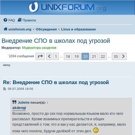
FAQ
Правила
unixforum.org
Обсуждения
Linux и образование
Внедрение СПО в школах под угрозой
Модератор:
Модераторы разделов
Страница
20
из
35
1
18
19
20
21
22
35
Пред.
Сле
1034 сообщения
…
…
vinny
Re: Внедрение СПО в школах под угрозой
С
08.07.2009 19:06
о
о
б
Juliette
писал(а):
↑
щ
е
akdengi
н
Возможно, просто до сих пор нормальным языком мало кто чего
и
е
рассказал. Кроме взаимных препирательств и общих
представлений о том, что и как у нас делается, я, например, мало
пока чего поняла, будучи далёкой от этих дел.