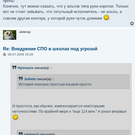
прочь!".
Конечно, тут можно сказать, что у альтов типа руки коротки. Только
вот не стоит забывать, что титульный исполнитель - не альты, а
совсем другая контора, у которой руки чуток длиннее
.
akdengi
Re: Внедрение СПО в школах под угрозой
С
08.07.2009 19:28
о
о
б
Hymnazix
писал(а):
↑
щ
е
н
Juliette
писал(а):
↑
и
е
История описана простым языком просто.
И простота, как обычно, компенсируется некоторыми
неточностями. По крайней мере о "еще 114 млн." я узнал впервые
.
(akdengi) писал(а):