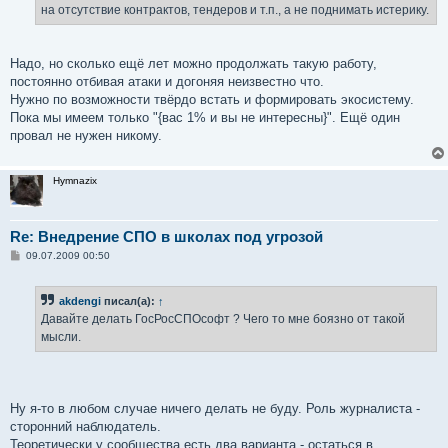
е
на отсутствие контрактов, тендеров и т.п., а не поднимать истерику.
Надо, но сколько ещё лет можно продолжать такую работу,
постоянно отбивая атаки и догоняя неизвестно что.
Нужно по возможности твёрдо встать и формировать экосистему.
Пока мы имеем только "{вас 1% и вы не интересны}". Ещё один
провал не нужен никому.
Hymnazix
Re: Внедрение СПО в школах под угрозой
С
09.07.2009 00:50
о
о
б
akdengi
писал(а):
↑
щ
е
Давайте делать ГосРосСПОсофт ? Чего то мне боязно от такой
н
мысли.
и
е
Ну я-то в любом случае ничего делать не буду. Роль журналиста -
сторонний наблюдатель.
Теоретически у сообщества есть два варианта - остаться в