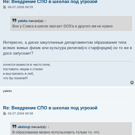
Re: Внедрение СПО в школах под угрозой
С
09.07.2009 09:55
о
о
б
yaleks
писал(а):
↑
щ
е
Вон у Сомса в школе хватает DOS'а и другого им не нужно.
н
и
е
Интересно, а диски закупленные департаментом образования типа
всяких живых физик или культура религии(со старфорцем) он то же в
досе запускает?
хочется вывести в чисто поле,
поставить лицом к стенке
и выстрелить в лоб,
что бы поняли!!!
yaleks
Re: Внедрение СПО в школах под угрозой
С
09.07.2009 09:58
о
о
б
akdengi
писал(а):
↑
щ
е
В образовании можно использовать только то, что
н