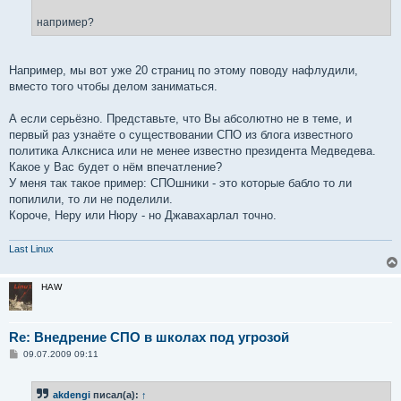
например?
Например, мы вот уже 20 страниц по этому поводу нафлудили,
вместо того чтобы делом заниматься.
А если серьёзно. Представьте, что Вы абсолютно не в теме, и
первый раз узнаёте о существовании СПО из блога известного
политика Алксниса или не менее известно президента Медведева.
Какое у Вас будет о нём впечатление?
У меня так такое пример: СПОшники - это которые бабло то ли
попилили, то ли не поделили.
Короче, Неру или Нюру - но Джавахарлал точно.
Last Linux
HAW
Re: Внедрение СПО в школах под угрозой
С
09.07.2009 09:11
о
о
б
akdengi
писал(а):
↑
щ