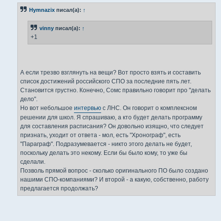
б
Hymnazix
писал(а):
↑
щ
е
н
vinny
писал(а):
↑
и
е
+1
А если трезво взглянуть на вещи? Вот просто взять и составить
список достижений российского СПО за последние пять лет.
Становится грустно. Конечно, Сомс правильно говорит про "делать
дело".
Но вот небольшое
интервью
с ЛНС. Он говорит о комплексном
решении для школ. Я спрашиваю, а кто будет делать программу
для составления расписания? Он довольно изящно, что следует
признать, уходит от ответа - мол, есть "Хронограф", есть
"Параграф". Подразумевается - никто этого делать не будет,
поскольку делать это некому. Если бы было кому, то уже бы
сделали.
Позволь прямой вопрос - сколько оригинального ПО было создано
нашими СПО-компаниями? И второй - а какую, собственно, работу
предлагается продолжать?