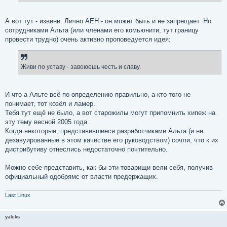
е
А вот тут - извини. Лично АЕН - он может быть и не запрещает. Но
сотрудниками Альта (или членами его комьюнити, тут границу
провести трудно) очень активно проповедуется идея:
Живи по уставу - завоюешь честь и славу.
И что а Альте всё по определению правильно, а кто того не
понимает, тот козёл и ламер.
Тебя тут ещё не было, а вот старожилы могут припомнить хипеж на
эту тему весной 2005 года.
Когда некоторые, представившиеся разработчиками Альта (и не
дезавуированные в этом качестве его руководством) сочли, что к их
дистрибутиву отнеслись недостаточно почтительно.
Можно себе представить, как бы эти товарищи вели себя, получив
официальный одобрямс от власти предержащих.
Last Linux
yaleks