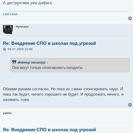
А деструктива уже дофига.
Last Linux
Hymnazix
Re: Внедрение СПО в школах под угрозой
С
08.07.2009 23:58
о
о
б
akdengi
писал(а):
↑
щ
е
Они могут только спонсировать продукты.
н
и
е
Обеими руками согласен. Но пока их самих спонсировать надо. И
пока так будет, ничего хорошего не будет. И продолжать нечего, и
начинать тоже.
yaleks
Re: Внедрение СПО в школах под угрозой