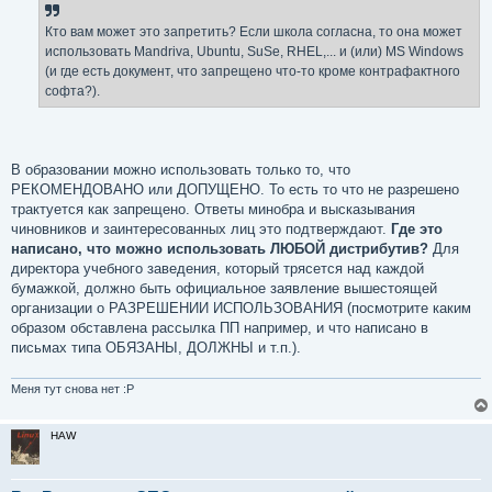
б
щ
е
Кто вам может это запретить? Если школа согласна, то она может
н
использовать Mandriva, Ubuntu, SuSe, RHEL,... и (или) MS Windows
и
е
(и где есть документ, что запрещено что-то кроме контрафактного
софта?).
В образовании можно использовать только то, что
РЕКОМЕНДОВАНО или ДОПУЩЕНО. То есть то что не разрешено
трактуется как запрещено. Ответы минобра и высказывания
чиновников и заинтересованных лиц это подтверждают.
Где это
написано, что можно использовать ЛЮБОЙ дистрибутив?
Для
директора учебного заведения, который трясется над каждой
бумажкой, должно быть официальное заявление вышестоящей
организации о РАЗРЕШЕНИИ ИСПОЛЬЗОВАНИЯ (посмотрите каким
образом обставлена рассылка ПП например, и что написано в
письмах типа ОБЯЗАНЫ, ДОЛЖНЫ и т.п.).
Меня тут снова нет :P
HAW