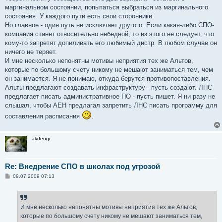
маргинальном состоянии, попытаться выбраться из маргинального
состояния. У каждого пути есть свои сторонники.
Но главное - один путь не исключает другого. Если какая-либо СПО-
компания станет относительно небедной, то из этого не следует, что
кому-то запретят допиливать его любимый дистр. В любом случае он
ничего не теряет.
И мне несколько непонятны мотивы неприятия тех же Альтов,
которые по большому счету никому не мешают заниматься тем, чем
он занимается. Я не понимаю, откуда берутся противопоставления.
Альты предлагают создавать инфраструктуру - пусть создают. ЛНС
предлагает писать административное ПО - пусть пишет. Я ни разу не
слышал, чтобы АЕН предлагал запретить ЛНС писать программу для
составления расписания
.
akdengi
Re: Внедрение СПО в школах под угрозой
С
09.07.2009 07:13
о
о
б
щ
е
И мне несколько непонятны мотивы неприятия тех же Альтов,
н
которые по большому счету никому не мешают заниматься тем,
и