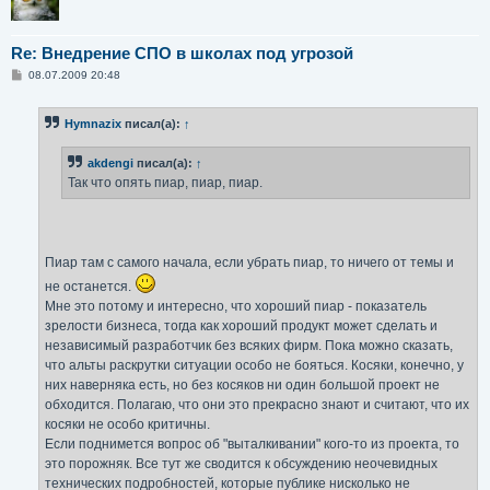
Re: Внедрение СПО в школах под угрозой
С
08.07.2009 20:48
о
о
б
Hymnazix
писал(а):
↑
щ
е
н
akdengi
писал(а):
↑
и
е
Так что опять пиар, пиар, пиар.
Пиар там с самого начала, если убрать пиар, то ничего от темы и
не останется.
Мне это потому и интересно, что хороший пиар - показатель
зрелости бизнеса, тогда как хороший продукт может сделать и
независимый разработчик без всяких фирм. Пока можно сказать,
что альты раскрутки ситуации особо не бояться. Косяки, конечно, у
них наверняка есть, но без косяков ни один большой проект не
обходится. Полагаю, что они это прекрасно знают и считают, что их
косяки не особо критичны.
Если поднимется вопрос об "выталкивании" кого-то из проекта, то
это порожняк. Все тут же сводится к обсуждению неочевидных
технических подробностей, которые публике нисколько не