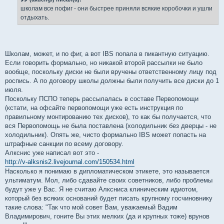
школам все пофиг - они быстрее приняли всякие коробочки и ушли
отдыхать.
Школам, может, и по фиг, а вот IBS попала в пикантную ситуацию.
Если говорить формально, но никакой второй рассылки не было
вообще, поскольку диски не были вручены ответственному лицу под
роспись. А по договору школы должны были получить все диски до 1
июля.
Поскольку ПСПО теперь рассылалась в составе Первопомощи
(кстати, на офсайте первопомощи уже есть инструкция по
правильному монтированию тех дисков), то как бы получается, что
вся Первопомощь не была поставлена (холодильник без дверцы - не
холодильник). Опять же, чисто формально IBS может попасть на
штрафные санкции по всему договору.
Алкснис уже написал вот это -
http://v-alksnis2.livejournal.com/150534.html
Насколько я понимаю в дипломатическом этикете, это называется
ультиматум. Мол, либо сдавайте своих советников, либо проблемы
будут уже у Вас. Я не считаю Алксниса клиническим идиотом,
который без всяких оснований будет писать крупному госчиновнику
такие слова: "Так что мой совет Вам, уважаемый Вадим
Владимирович, гоните Вы этих мелких (да и крупных тоже) врунов