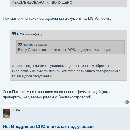
РЕКОМЕНДОВАНО или ДОПУЩЕНО.
и
е
Покажите мне такой официальный документ на MS Windows.
HAW
писал(а):
↑
yaleks
писал(а):
↑
Вон у Сомса в школе хватает DOS'а и другого им не нужно.
Интересно, а диски закупленные департаментом образования
типа всяких живых физик или культура религии(со старфорцем) он
то же в досе запускает?
Он в Питере, у них там насколько помню физматлицей (надо
проверить, не уверен) рядом с Василиостровской.
HAW
Re: Внедрение СПО в школах под угрозой