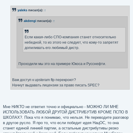
о
о
б
yaleks
писал(а):
↑
щ
е
н
akdengi
писал(а):
↑
и
е
Если какая-либо СПО-компания станет относительно
небедной, то из этого не следует, что кому-то запретят
допиливать его любимый дистр.
Проходили мы это на примере Юкоса и Русснефти.
Вам доступ к upsteram ftp перекроют?
Начнут выдавать лицензии за право писать SPEC?
Мне НИКТО не ответил точно и официально - МОЖНО ЛИ МНЕ
ИСПОЛЬЗОВАТЬ ЛЮБОЙ ДРУГОЙ ДИСТРИБУТИВ КРОМЕ ПСПО В
ШКОЛАХ?. Пока что я понимаю, что нельзя. Не переводите разговор
в другое русло. Я про то, что если победит идея НацОС, то она
станет единой линией партии, а остальные дистрибутивы резко