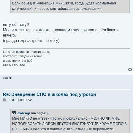
е
Если победит концепция МинСвязи, тогда будет нормальная
н
конкуренция и просто сертификация использования.
и
е
нету её! нету!!
Мне интерактивная доска в прошлом году пришла с infra-linux и
ничего.
(правда год настроить не могу)
хочется вывести в чисто поле,
поставить лицом к стенке
и выстрелить в лоб,
что бы поняли!!!
yaleks
Re: Внедрение СПО в школах под угрозой
С
09.07.2009 09:45
о
о
б
akdengi
писал(а):
↑
щ
е
Мне НИКТО не ответил точно и официально - МОЖНО ЛИ МНЕ
н
ИСПОЛЬЗОВАТЬ ЛЮБОЙ ДРУГОЙ ДИСТРИБУТИВ КРОМЕ ПСПО В
и
е
ШКОЛАХ?. Пока что я понимаю, что нельзя. Не переводите