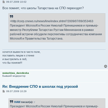
С
09.07.2009 10:02
о
о
Все помнят, что школы Татарстана на СПО переходят?
б
щ
е
н
>http://corp.cnews.ru/news/line/index.shtml?2009/07/09/353463
и
е
Президент Microsoft в России Николай Прянишников и премьер-
министр Республики Татарстан Рустам Минниханов в рамках
рабочей встречи обсудили перспективы сотрудничества компании
Microsoft и Правительства Татарстана.
хочется вывести в чисто поле,
поставить лицом к стенке
и выстрелить в лоб,
что бы поняли!!!
watashiwa_daredeska
Бывший модератор
Re: Внедрение СПО в школах под угрозой
С
09.07.2009 10:29
о
о
б
HAW
писал(а):
↑
щ
е
Президент Microsoft в России Николай Прянишников и премьер-