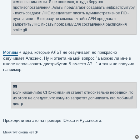
е
чем он занимается. Я не понимаю, откуда берутся
противопоставления. Альты предлагают создавать инфраструктуру
- пусть создают. ЛНС предлагает писать административное ПО -
пусть пишет. Я ни разу не слышал, чтобы АЕН предлагал
запретить ЛНС писать программу для составления расписания
smile.gif.
Мотивы
+ идеи, которые АЛЬТ не озвучивает, но прекрасно
озвучивает Алкснис. Ну и ответа на мой вопрос "а можно ли мне в
школе использовать дистрибутив Б вместо А?..." я так и не получил
например.
Если какая-либо СПО-компания станет относительно небедной, то
из этого не следует, что кому-то запретят допиливать его любимый
дистр.
Проходили мы это на примере Юкоса и Русснефти.
Меня тут снова нет :P