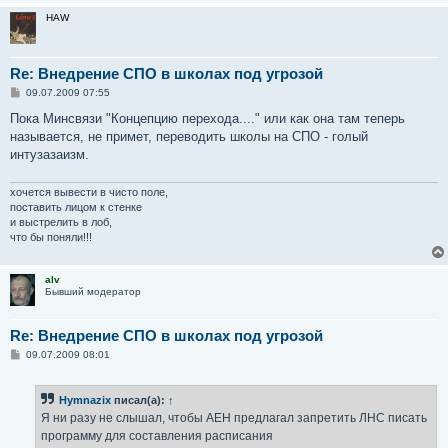
HAW
Re: Внедрение СПО в школах под угрозой
С
09.07.2009 07:55
о
о
Пока Минсвязи "Концепцию перехода...." или как она там теперь
б
называется, не примет, переводить школы на СПО - голый
щ
е
интузазаизм.
н
и
е
хочется вывести в чисто поле,
поставить лицом к стенке
и выстрелить в лоб,
что бы поняли!!!
alv
Бывший модератор
Re: Внедрение СПО в школах под угрозой
С
09.07.2009 08:01
о
о
б
Hymnazix
писал(а):
↑
щ
е
Я ни разу не слышал, чтобы АЕН предлагал запретить ЛНС писать
н
программу для составления расписания
и