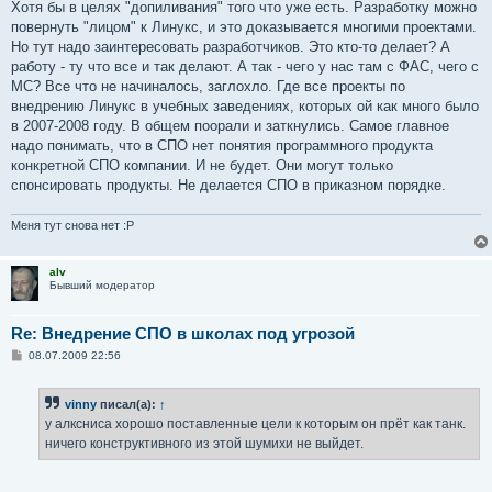
Хотя бы в целях "допиливания" того что уже есть. Разработку можно
повернуть "лицом" к Линукс, и это доказывается многими проектами.
Но тут надо заинтересовать разработчиков. Это кто-то делает? А
работу - ту что все и так делают. А так - чего у нас там с ФАС, чего с
МС? Все что не начиналось, заглохло. Где все проекты по
внедрению Линукс в учебных заведениях, которых ой как много было
в 2007-2008 году. В общем поорали и заткнулись. Самое главное
надо понимать, что в СПО нет понятия программного продукта
конкретной СПО компании. И не будет. Они могут только
спонсировать продукты. Не делается СПО в приказном порядке.
Меня тут снова нет :P
alv
Бывший модератор
Re: Внедрение СПО в школах под угрозой
С
08.07.2009 22:56
о
о
б
vinny
писал(а):
↑
щ
е
у алксниса хорошо поставленные цели к которым он прёт как танк.
н
ничего конструктивного из этой шумихи не выйдет.
и
е