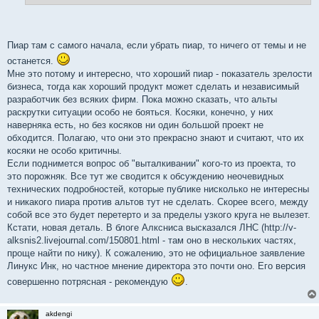
и
е
Пиар там с самого начала, если убрать пиар, то ничего от темы и не
останется.
Мне это потому и интересно, что хороший пиар - показатель зрелости
бизнеса, тогда как хороший продукт может сделать и независимый
разработчик без всяких фирм. Пока можно сказать, что альты
раскрутки ситуации особо не бояться. Косяки, конечно, у них
наверняка есть, но без косяков ни один большой проект не
обходится. Полагаю, что они это прекрасно знают и считают, что их
косяки не особо критичны.
Если поднимется вопрос об "выталкивании" кого-то из проекта, то
это порожняк. Все тут же сводится к обсуждению неочевидных
технических подробностей, которые публике нисколько не интересны
и никакого пиара против альтов тут не сделать. Скорее всего, между
собой все это будет перетерто и за пределы узкого круга не вылезет.
Кстати, новая деталь. В блоге Алксниса высказался ЛНС (http://v-
alksnis2.livejournal.com/150801.html - там оно в нескольких частях,
проще найти по нику). К сожалению, это не официальное заявление
Линукс Инк, но частное мнение директора это почти оно. Его версия
совершенно потрясная - рекомендую
.
akdengi