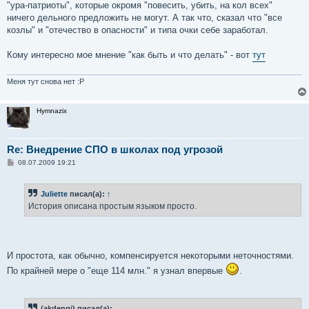
"ура-патриоты", которые окромя "повесить, убить, на кол всех"
ничего дельного предложить не могут. А так что, сказал что "все
козлы" и "отечество в опасности" и типа очки себе заработал.
Кому интересно мое мнение "как быть и что делать" - вот
тут
Меня тут снова нет :P
Hymnazix
Re: Внедрение СПО в школах под угрозой
С
08.07.2009 19:21
о
о
б
Juliette
писал(а):
↑
щ
е
История описана простым языком просто.
н
и
е
И простота, как обычно, компенсируется некоторыми неточностями.
По крайней мере о "еще 114 млн." я узнал впервые
.
(akdengi) писал(а):