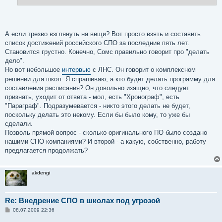
н
и
е
А если трезво взглянуть на вещи? Вот просто взять и составить
список достижений российского СПО за последние пять лет.
Становится грустно. Конечно, Сомс правильно говорит про "делать
дело".
Но вот небольшое
интервью
с ЛНС. Он говорит о комплексном
решении для школ. Я спрашиваю, а кто будет делать программу для
составления расписания? Он довольно изящно, что следует
признать, уходит от ответа - мол, есть "Хронограф", есть
"Параграф". Подразумевается - никто этого делать не будет,
поскольку делать это некому. Если бы было кому, то уже бы
сделали.
Позволь прямой вопрос - сколько оригинального ПО было создано
нашими СПО-компаниями? И второй - а какую, собственно, работу
предлагается продолжать?
akdengi
Re: Внедрение СПО в школах под угрозой
С
08.07.2009 22:36
о
о