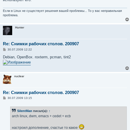
н
и
е
Если в Linux не существует решения вашей проблемы... То у вас неправильная
проблема.
Hunter
Re: Снимки рабочих столов. 200907
С
30.07.2009 12:22
о
о
Debian, OpenBox. roxterm, pcman, tint2
б
щ
е
н
и
nuclear
е
Re: Снимки рабочих столов. 200907
С
30.07.2009 13:15
о
о
б
SilentMan
писал(а):
↑
щ
е
arch linux, dwm, emacs + cedet + ecb
н
и
е
настроил дополнение, счастье то какое