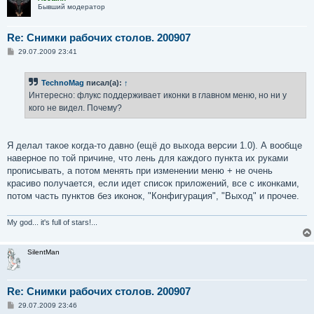
Бывший модератор
Re: Снимки рабочих столов. 200907
С
29.07.2009 23:41
о
о
б
TechnoMag
писал(а):
↑
щ
е
Интересно: флукс поддерживает иконки в главном меню, но ни у
н
кого не видел. Почему?
и
е
Я делал такое когда-то давно (ещё до выхода версии 1.0). А вообще
наверное по той причине, что лень для каждого пункта их руками
прописывать, а потом менять при изменении меню + не очень
красиво получается, если идет список приложений, все с иконками,
потом часть пунктов без иконок, "Конфигурация", "Выход" и прочее.
My god... it's full of stars!...
SilentMan
Re: Снимки рабочих столов. 200907
С
29.07.2009 23:46
о