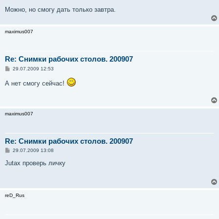
Можно, но смогу дать только завтра.
maximus007
Re: Снимки рабочих столов. 200907
С
29.07.2009 12:53
о
о
А нет смогу сейчас!
б
щ
е
н
и
maximus007
е
Re: Снимки рабочих столов. 200907
С
29.07.2009 13:08
о
о
Jutax проверь личку
б
щ
е
н
и
reD_Rus
е