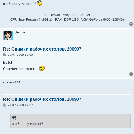
а обоинку можно?
ОС: Debian Lenny | DE: GNOME
CPU: Intel Pentium 4 (2GHz) | RAM: DDR 1GB | VGA:GeForce 6600 (128MB)
jhenko
Re: Снимки рабочих столов. 200907
С
29.07.2009 12:00
о
о
butch
б
Спасибо за roxterm
щ
е
н
и
maximus007
е
Re: Снимки рабочих столов. 200907
С
29.07.2009 12:37
о
о
б
щ
е
а обоинку можно?
н
и
е