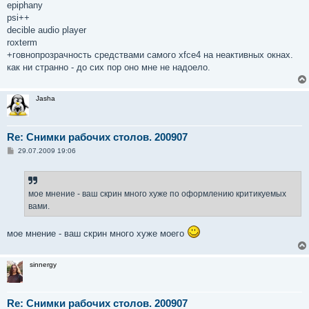
epiphany
psi++
decible audio player
roxterm
+говнопрозрачность средствами самого xfce4 на неактивных окнах.
как ни странно - до сих пор оно мне не надоело.
Jasha
Re: Снимки рабочих столов. 200907
С
29.07.2009 19:06
о
о
б
щ
е
мое мнение - ваш скрин много хуже по оформлению критикуемых
н
вами.
и
е
мое мнение - ваш скрин много хуже моего
sinnergy
Re: Снимки рабочих столов. 200907