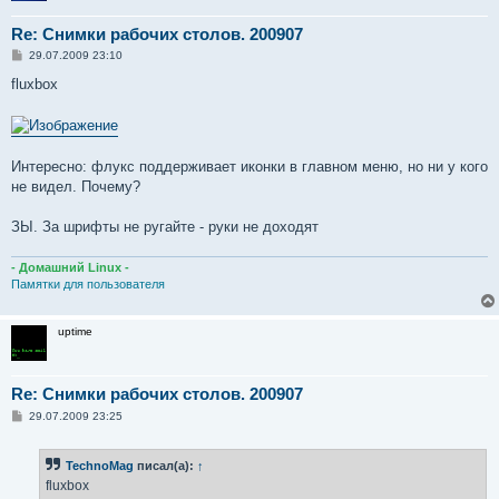
Re: Снимки рабочих столов. 200907
С
29.07.2009 23:10
о
о
fluxbox
б
щ
е
н
и
е
Интересно: флукс поддерживает иконки в главном меню, но ни у кого
не видел. Почему?
ЗЫ. За шрифты не ругайте - руки не доходят
- Домашний Linux -
Памятки для пользователя
uptime
Re: Снимки рабочих столов. 200907
С
29.07.2009 23:25
о
о
б
TechnoMag
писал(а):
↑
щ
е
fluxbox
н