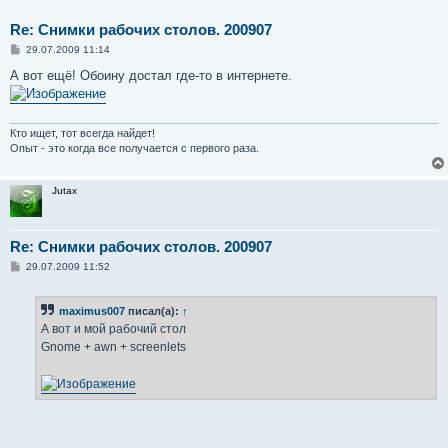
Re: Снимки рабочих столов. 200907
С
29.07.2009 11:14
о
о
А вот ещё! Обоину достал где-то в интернете.
б
щ
е
н
и
Кто ищет, тот всегда найдет!
е
Опыт - это когда все получается с первого раза.
Jutax
Re: Снимки рабочих столов. 200907
С
29.07.2009 11:52
о
о
б
maximus007
писал(а):
↑
щ
е
А вот и мой рабочий стол
н
Gnome + awn + screenlets
и
е