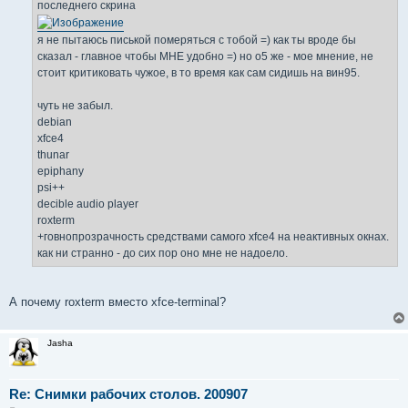
последнего скрина
я не пытаюсь писькой померяться с тобой =) как ты вроде бы
сказал - главное чтобы МНЕ удобно =) но о5 же - мое мнение, не
стоит критиковать чужое, в то время как сам сидишь на вин95.
чуть не забыл.
debian
xfce4
thunar
epiphany
psi++
decible audio player
roxterm
+говнопрозрачность средствами самого xfce4 на неактивных окнах.
как ни странно - до сих пор оно мне не надоело.
А почему roxterm вместо xfce-terminal?
Jasha
Re: Снимки рабочих столов. 200907