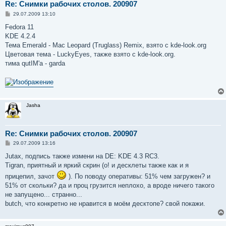
Re: Снимки рабочих столов. 200907
С
29.07.2009 13:10
о
о
Fedora 11
б
KDE 4.2.4
щ
е
Тема Emerald - Mac Leopard (Truglass) Remix, взято с kde-look.org
н
Цветовая тема - LuckyEyes, также взято с kde-look.org.
и
е
тима qutIM'a - garda
Jasha
Re: Снимки рабочих столов. 200907
С
29.07.2009 13:16
о
о
Jutax, подпись также измени на DE: KDE 4.3 RC3.
б
Tigran, приятный и яркий скрин (о! и десклеты также как и я
щ
е
прицепил, зачот
). По поводу оперативы: 51% чем загружен? и
н
51% от скольки? да и проц грузится неплохо, а вроде ничего такого
и
е
не запущено... странно...
butch, что конкретно не нравится в моём десктопе? свой покажи.