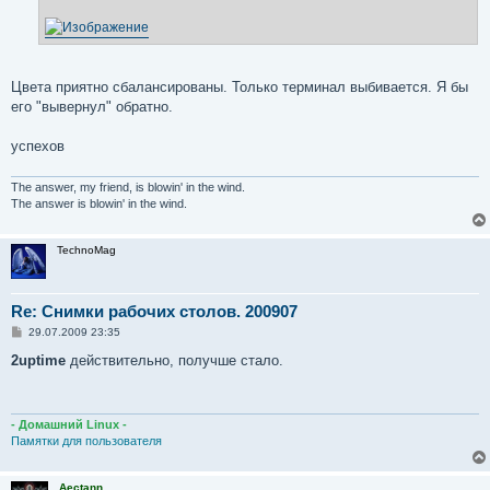
и
е
Цвета приятно сбалансированы. Только терминал выбивается. Я бы
его "вывернул" обратно.
успехов
The answer, my friend, is blowin' in the wind.
The answer is blowin' in the wind.
TechnoMag
Re: Снимки рабочих столов. 200907
С
29.07.2009 23:35
о
о
2uptime
действительно, получше стало.
б
щ
е
н
и
- Домашний Linux -
е
Памятки для пользователя
Aectann