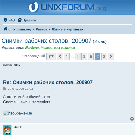
FAQ
Правила
unixforum.org
Разное
Жизнь в картинках
Снимки рабочих столов. 200907
(Июль)
Модераторы:
Warderer
,
Модераторы разделов
Страница
7
из
8
1
4
5
6
7
8
Пред.
След.
219 сообщений
…
maximus007
Re: Снимки рабочих столов. 200907
С
29.07.2009 10:03
о
о
А вот и мой рабочий стол
б
Gnome + awn + screenlets
щ
е
н
и
е
Janik