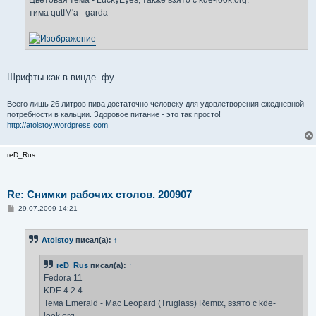
Цветовая тема - LuckyEyes, также взято с kde-look.org.
тима qutIM'a - garda
Шрифты как в винде. фу.
Всего лишь 26 литров пива достаточно человеку для удовлетворения ежедневной
потребности в кальции. Здоровое питание - это так просто!
http://atolstoy.wordpress.com
reD_Rus
Re: Снимки рабочих столов. 200907
С
29.07.2009 14:21
о
о
б
Atolstoy
писал(а):
↑
щ
е
н
reD_Rus
писал(а):
↑
и
е
Fedora 11
KDE 4.2.4
Тема Emerald - Mac Leopard (Truglass) Remix, взято с kde-