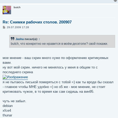
butch
Re: Снимки рабочих столов. 200907
С
29.07.2009 17:28
о
о
б
Jasha
писал(а):
↑
щ
е
butch, что конкретно не нравится в моём десктопе? свой покажи.
н
и
е
мое мнение - ваш скрин много хуже по оформлению критикуемых
вами.
ну вот мой скрин. ничего не менялось у меня в общем то с
последнего скрина
я не пытаюсь писькой померяться с тобой =) как ты вроде бы сказал
- главное чтобы МНЕ удобно =) но о5 же - мое мнение, не стоит
критиковать чужое, в то время как сам сидишь на вин95.
чуть не забыл.
debian
xfce4
thunar