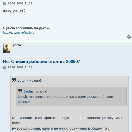
С
29.07.2009 21:08
о
о
ядку, ребят?
б
щ
е
н
и
Я умею говорить по-русски!
е
http://tyv.name/action/
pento
Re: Снимки рабочих столов. 200907
С
29.07.2009 21:33
о
о
б
butch
писал(а):
↑
щ
е
н
Jasha
писал(а):
↑
и
е
butch, что конкретно не нравится в моём десктопе? свой
покажи.
мое мнение - ваш скрин много хуже по оформлению критикуемых
вами.
ну вот мой скрин. ничего не менялось у меня в общем то с