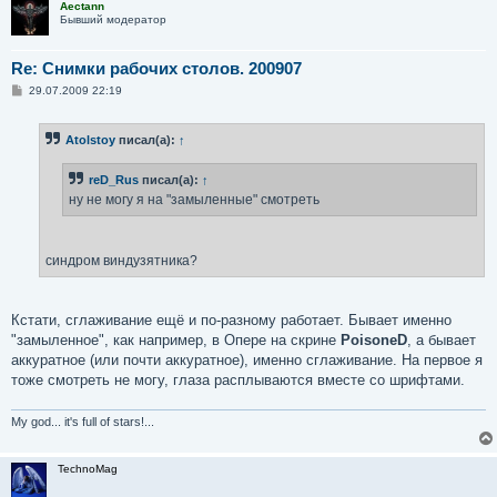
Aectann
Бывший модератор
Re: Снимки рабочих столов. 200907
С
29.07.2009 22:19
о
о
б
Atolstoy
писал(а):
↑
щ
е
н
reD_Rus
писал(а):
↑
и
е
ну не могу я на "замыленные" смотреть
синдром виндузятника?
Кстати, сглаживание ещё и по-разному работает. Бывает именно
"замыленное", как например, в Опере на скрине
PoisoneD
, а бывает
аккуратное (или почти аккуратное), именно сглаживание. На первое я
тоже смотреть не могу, глаза расплываются вместе со шрифтами.
My god... it's full of stars!...
TechnoMag