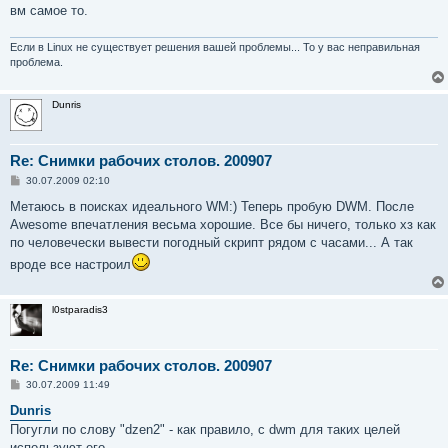
вм самое то.
Если в Linux не существует решения вашей проблемы... То у вас неправильная
проблема.
Dunris
Re: Снимки рабочих столов. 200907
С
30.07.2009 02:10
о
о
Метаюсь в поисках идеального WM:) Теперь пробую DWM. После
б
Awesome впечатления весьма хорошие. Все бы ничего, только хз как
щ
е
по человечески вывести погодный скрипт рядом с часами... А так
н
вроде все настроил
и
е
l0stparadis3
Re: Снимки рабочих столов. 200907
С
30.07.2009 11:49
о
о
Dunris
б
Погугли по слову "dzen2" - как правило, с dwm для таких целей
щ
е
используют его.