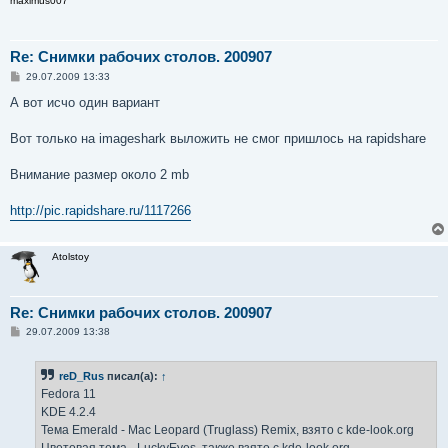
maximus007
Re: Снимки рабочих столов. 200907
С
29.07.2009 13:33
о
о
А вот исчо один вариант
б
щ
е
Вот только на imageshark выложить не смог пришлось на rapidshare
н
и
е
Внимание размер около 2 mb
http://pic.rapidshare.ru/1117266
Atolstoy
Re: Снимки рабочих столов. 200907
С
29.07.2009 13:38
о
о
б
reD_Rus
писал(а):
↑
щ
е
Fedora 11
н
KDE 4.2.4
и
е
Тема Emerald - Mac Leopard (Truglass) Remix, взято с kde-look.org