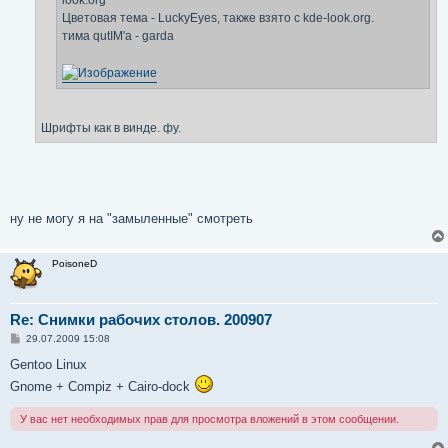
look.org
Цветовая тема - LuckyEyes, также взято с kde-look.org.
тима qutIM'a - garda
Шрифты как в винде. фу.
ну не могу я на "замыленные" смотреть
PoisoneD
Re: Снимки рабочих столов. 200907
С
29.07.2009 15:08
о
о
Gentoo Linux
б
Gnome + Compiz + Cairo-dock
щ
е
н
У вас нет необходимых прав для просмотра вложений в этом сообщении.
и
е