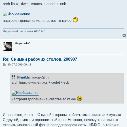
о
arch linux, dwm, emacs + cedet + ecb
б
щ
е
н
и
настроил дополнение, счастье то какое
е
Registered Linux user #451481
l0stparadis3
Re: Снимки рабочих столов. 200907
С
30.07.2009 00:42
о
о
б
SilentMan
писал(а):
↑
щ
е
arch linux, dwm, emacs + cedet + ecb
н
и
е
настроил дополнение, счастье то какое
И нравится, и нет... С одной стороны, тайл+гамма приятная+музыка.
С другой, емакс и одноцветный фон. Не знаю, почему-то я привык
ставить монотонный фон и псевдопрозрачность - ИМХО, в тайлинг-