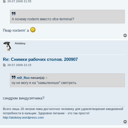
С
29.07.2009 21:55
о
о
б
щ
е
А почему roxterm вместо xfce-terminal?
н
и
е
Пеар roxterm' а
Atolstoy
Re: Снимки рабочих столов. 200907
С
29.07.2009 22:15
о
о
б
reD_Rus
писал(а):
↑
щ
е
ну не могу я на "замыленные" смотреть
н
и
е
синдром виндузятника?
Всего лишь 26 литров пива достаточно человеку для удовлетворения ежедневной
потребности в кальции. Здоровое питание - это так просто!
http://atolstoy.wordpress.com