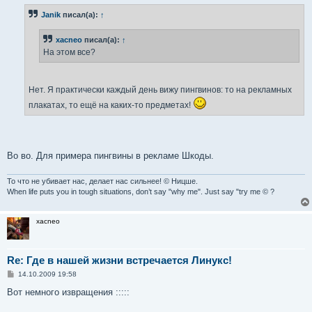
б
Janik
писал(а):
↑
щ
е
н
xacneo
писал(а):
↑
и
е
На этом все?
Нет. Я практически каждый день вижу пингвинов: то на рекламных
плакатах, то ещё на каких-то предметах!
Во во. Для примера пингвины в рекламе Шкоды.
То что не убивает нас, делает нас сильнее! © Ницше.
When life puts you in tough situations, don’t say "why me". Just say "try me © ?
xacneo
Re: Где в нашей жизни встречается Линукс!
С
14.10.2009 19:58
о
о
Вот немного извращения :::::
б
щ