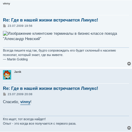
vinny
Re: Где в нашей жизни встречается Линукс!
С
23.07.2009 19:56
о
о
клиентские терминалы в бизнес-классе поезда
б
"Александр Невский"
щ
е
н
и
Всегда пишите код так, будто сопровождать его будет склонный к насилию
е
психопат, который знает, где вы живете.
— Martin Golding
Janik
Re: Где в нашей жизни встречается Линукс!
С
23.07.2009 20:08
о
о
Спасибо,
vinny
!
б
щ
е
н
и
Кто ищет, тот всегда найдет!
е
Опыт - это когда все получается с первого раза.