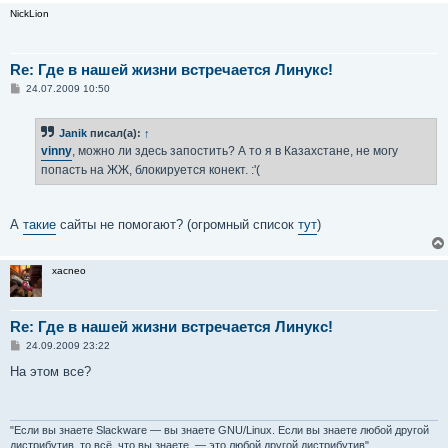
NickLion
Re: Где в нашей жизни встречается Линукс!
С
24.07.2009 10:50
о
о
б
Janik
писал(а):
↑
щ
е
vinny
, можно ли здесь запостить? А то я в Казахстане, не могу
н
попасть на ЖЖ, блокируется конект. :'(
и
е
А
такие
сайты не помогают? (огромный список
тут
)
xacneo
Re: Где в нашей жизни встречается Линукс!
С
24.09.2009 23:22
о
о
На этом все?
б
щ
е
н
и
"Если вы знаете Slackware — вы знаете GNU/Linux. Если вы знаете любой другой
е
дистрибутив, то всё, что вы знаете, — это любой другой дистрибутив".