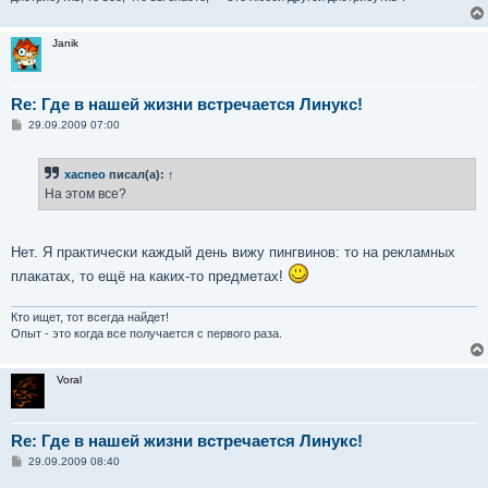
Janik
Re: Где в нашей жизни встречается Линукс!
С
29.09.2009 07:00
о
о
б
xacneo
писал(а):
↑
щ
е
На этом все?
н
и
е
Нет. Я практически каждый день вижу пингвинов: то на рекламных
плакатах, то ещё на каких-то предметах!
Кто ищет, тот всегда найдет!
Опыт - это когда все получается с первого раза.
Voral
Re: Где в нашей жизни встречается Линукс!
С
29.09.2009 08:40
о
о