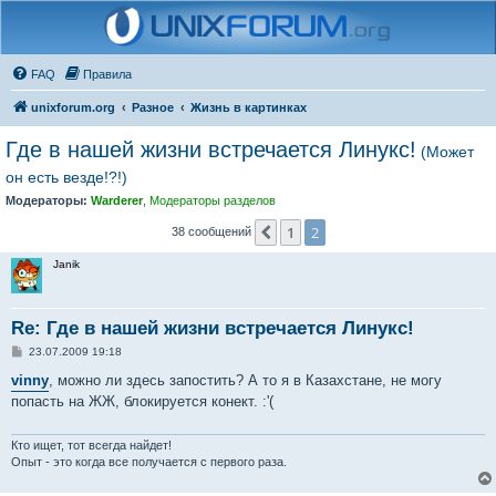
FAQ
Правила
unixforum.org
Разное
Жизнь в картинках
Где в нашей жизни встречается Линукс!
(Может
он есть везде!?!)
Модераторы:
Warderer
,
Модераторы разделов
1
2
Пред.
38 сообщений
Janik
Re: Где в нашей жизни встречается Линукс!
С
23.07.2009 19:18
о
о
vinny
, можно ли здесь запостить? А то я в Казахстане, не могу
б
попасть на ЖЖ, блокируется конект. :'(
щ
е
н
и
Кто ищет, тот всегда найдет!
е
Опыт - это когда все получается с первого раза.