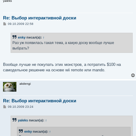
yaleks
е
Re: Выбор интерактивной доски
С
09.10.2009 22:58
о
о
б
enky
писал(а):
↑
щ
е
Раз уж появилась такая тема, а какую доску вообще лучше
н
выбрать?
и
е
Вообще лучше не покупать этих монстров, а потратить $100 на
самодельное решение на основе wii remote или mando.
akdengi
Re: Выбор интерактивной доски
С
09.10.2009 23:24
о
о
б
yaleks
писал(а):
↑
щ
е
н
enky
писал(а):
↑
и
е