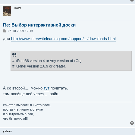
HAW
Re: Выбор интерактивной доски
С
05.10.2009 12:16
о
о
для
http://www.interwritelearning.com/support/.../downloads.html
б
щ
е
н
и
е
# xFree86 version 4 or Any version of xOrg.
# Kernel version 2.6.9 or greater.
А со второй.... можно
тут
почитать.
там вообще всё через ... вайн.
хочется вывести в чисто поле,
поставить лицом к стенке
и выстрелить в лоб,
что бы поняли!!!
yaleks