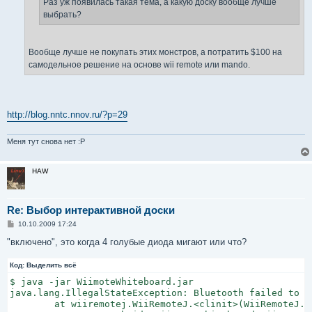
Раз уж появилась такая тема, а какую доску вообще лучше
выбрать?
Вообще лучше не покупать этих монстров, а потратить $100 на
самодельное решение на основе wii remote или mando.
http://blog.nntc.nnov.ru/?p=29
Меня тут снова нет :P
HAW
Re: Выбор интерактивной доски
С
10.10.2009 17:24
о
о
"включено", это когда 4 голубые диода мигают или что?
б
щ
Код:
е
Выделить всё
н
$ java -jar WiimoteWhiteboard.jar

и
е
java.lang.IllegalStateException: Bluetooth failed to i
        at wiiremotej.WiiRemoteJ.<clinit>(WiiRemoteJ.ja