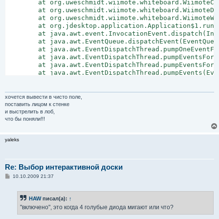
        at org.uweschmidt.wiimote.whiteboard.WiimoteCo
        at org.uweschmidt.wiimote.whiteboard.WiimoteDa
        at org.uweschmidt.wiimote.whiteboard.WiimoteWh
        at org.jdesktop.application.Application$1.run(
        at java.awt.event.InvocationEvent.dispatch(Inv
        at java.awt.EventQueue.dispatchEvent(EventQueue
        at java.awt.EventDispatchThread.pumpOneEventFo
        at java.awt.EventDispatchThread.pumpEventsForF
        at java.awt.EventDispatchThread.pumpEventsForH
        at java.awt.EventDispatchThread.pumpEvents(Eve
        at java.awt.EventDispatchThread.pumpEvents(Eve
        at java.awt.EventDispatchThread.run(EventDispa
Caused by: javax.bluetooth.BluetoothStateException: Bl
хочется вывести в чисто поле,
        at com.intel.bluetooth.BlueCoveImpl.detectStac
поставить лицом к стенке
        at com.intel.bluetooth.BlueCoveImpl.access$500
и выстрелить в лоб,
        at com.intel.bluetooth.BlueCoveImpl$1.run(Blue
что бы поняли!!!
        at java.security.AccessController.doPrivileged(
        at com.intel.bluetooth.BlueCoveImpl.detectStac
yaleks
        at com.intel.bluetooth.BlueCoveImpl.getBluetoo
        at javax.bluetooth.LocalDevice.getLocalDeviceI
        at javax.bluetooth.LocalDevice.getLocalDevice(
        at wiiremotej.WiiRemoteJ.<clinit>(WiiRemoteJ.ja
Re: Выбор интерактивной доски
        ... 12 more
С
10.10.2009 21:37
о
о
б
HAW
писал(а):
↑
щ
е
"включено", это когда 4 голубые диода мигают или что?
н
и