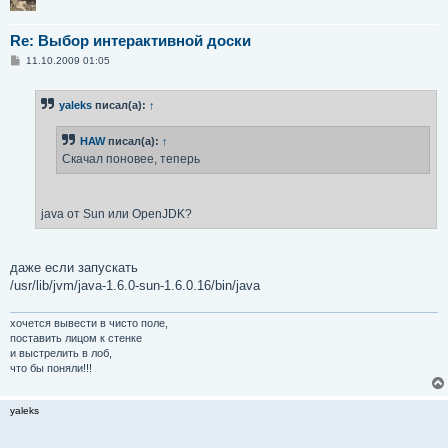
        at java.lang.ClassLoader.loadClassInternal(Clas
        ... 31 more
Re: Выбор интерактивной доски
С
11.10.2009 01:05
о
о
б
yaleks
писал(а):
↑
щ
е
н
HAW
писал(а):
↑
и
е
Скачал поновее, теперь
java от Sun или OpenJDK?
даже если запускать
/usr/lib/jvm/java-1.6.0-sun-1.6.0.16/bin/java
хочется вывести в чисто поле,
поставить лицом к стенке
и выстрелить в лоб,
что бы поняли!!!
yaleks