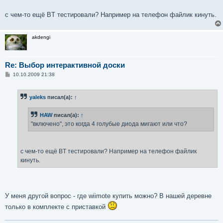
е
с чем-то ещё BT тестировали? Например на телефон файлик кинуть.
akdengi
Re: Выбор интерактивной доски
С
10.10.2009 21:38
о
о
б
yaleks
писал(а):
↑
щ
е
н
HAW
писал(а):
↑
и
е
"включено", это когда 4 голубые диода мигают или что?
с чем-то ещё BT тестировали? Например на телефон файлик
кинуть.
У меня другой вопрос - где wiimote купить можно? В нашей деревне
только в комплекте с приставкой