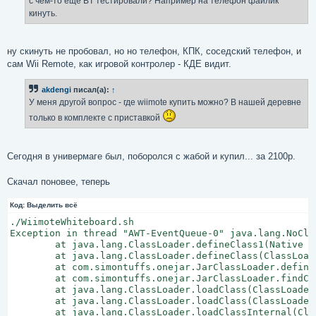
с чем-то ещё BT тестировали? Например на телефон файлик
н
кинуть.
и
е
ну скинуть не пробовал, но но телефон, КПК, соседский телефон, и
сам Wii Remote, как игровой контролер - КДЕ видит.
akdengi
писал(а):
↑
У меня другой вопрос - где wiimote купить можно? В нашей деревне
только в комплекте с приставкой
Сегодня в универмаге был, поборолся с жабой и купил... за 2100р.
Скачал поновее, теперь
Код:
Выделить всё
./WiimoteWhiteboard.sh

Exception in thread "AWT-EventQueue-0" java.lang.NoCla
        at java.lang.ClassLoader.defineClass1(Native Me
        at java.lang.ClassLoader.defineClass(ClassLoade
        at com.simontuffs.onejar.JarClassLoader.define
        at com.simontuffs.onejar.JarClassLoader.findCl
        at java.lang.ClassLoader.loadClass(ClassLoader.
        at java.lang.ClassLoader.loadClass(ClassLoader.
        at java.lang.ClassLoader.loadClassInternal(Clas