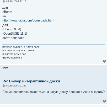
С
09.10.2009 12:13
о
о
для
б
eBeam
щ
е
на
н
http://www.luidia.com/downloads.html
и
е
для
(Ubuntu 9.04)
(OpenSUSE 11.1)
софт появился
хочется вывести в чисто поле,
поставить лицом к стенке
и выстрелить в лоб,
что бы поняли!!!
enky
Re: Выбор интерактивной доски
С
09.10.2009 21:27
о
о
Раз уж появилась такая тема, а какую доску вообще лучше выбрать?
б
щ
е
н
и