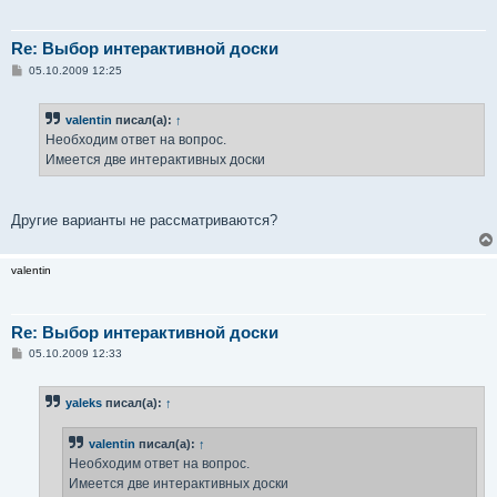
Re: Выбор интерактивной доски
С
05.10.2009 12:25
о
о
б
valentin
писал(а):
↑
щ
е
Необходим ответ на вопрос.
н
Имеется две интерактивных доски
и
е
Другие варианты не рассматриваются?
valentin
Re: Выбор интерактивной доски
С
05.10.2009 12:33
о
о
б
yaleks
писал(а):
↑
щ
е
н
valentin
писал(а):
↑
и
е
Необходим ответ на вопрос.
Имеется две интерактивных доски