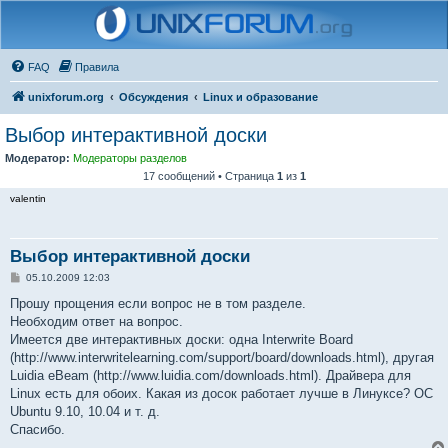
FAQ
Правила
unixforum.org
Обсуждения
Linux и образование
Выбор интерактивной доски
Модератор:
Модераторы разделов
17 сообщений • Страница
1
из
1
valentin
Выбор интерактивной доски
С
05.10.2009 12:03
о
о
Прошу прощения если вопрос не в том разделе.
б
Необходим ответ на вопрос.
щ
е
Имеется две интерактивных доски: одна Interwrite Board
н
(http://www.interwritelearning.com/support/board/downloads.html), другая
и
е
Luidia eBeam (http://www.luidia.com/downloads.html). Драйвера для
Linux есть для обоих. Какая из досок работает лучше в Линуксе? ОС
Ubuntu 9.10, 10.04 и т. д.
Спасибо.