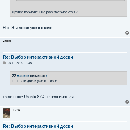
Другие варианты не рассматриваются?
Нет. Эти доски уже в школе.
yaleks
Re: Выбор интерактивной доски
С
05.10.2009 13:45
о
о
б
valentin
писал(а):
↑
щ
е
Нет. Эти доски уже в школе.
н
и
е
тогда выше Ubuntu 8.04 не подниматься.
HAW
Re: Выбор интерактивной доски