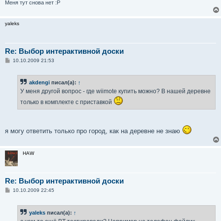
Меня тут снова нет :P
yaleks
Re: Выбор интерактивной доски
С
10.10.2009 21:53
о
о
б
akdengi
писал(а):
↑
щ
е
У меня другой вопрос - где wiimote купить можно? В нашей деревне
н
и
только в комплекте с приставкой
е
я могу ответить только про город, как на деревне не знаю
HAW
Re: Выбор интерактивной доски
С
10.10.2009 22:45
о
о
б
yaleks
писал(а):
↑
щ
е