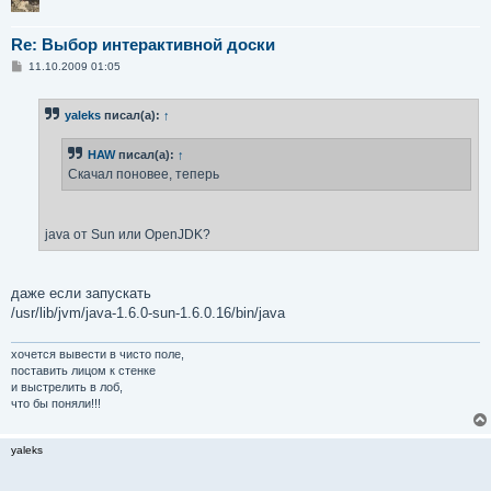
        at java.lang.ClassLoader.loadClassInternal(Clas
        ... 31 more
Re: Выбор интерактивной доски
С
11.10.2009 01:05
о
о
б
yaleks
писал(а):
↑
щ
е
н
HAW
писал(а):
↑
и
е
Скачал поновее, теперь
java от Sun или OpenJDK?
даже если запускать
/usr/lib/jvm/java-1.6.0-sun-1.6.0.16/bin/java
хочется вывести в чисто поле,
поставить лицом к стенке
и выстрелить в лоб,
что бы поняли!!!
yaleks