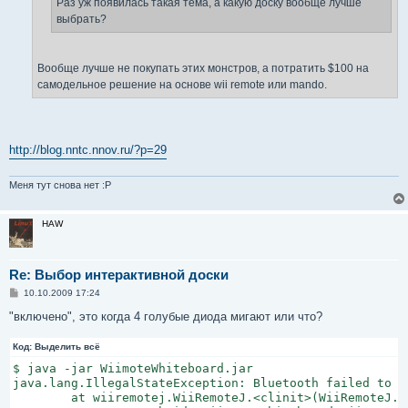
Раз уж появилась такая тема, а какую доску вообще лучше
выбрать?
Вообще лучше не покупать этих монстров, а потратить $100 на
самодельное решение на основе wii remote или mando.
http://blog.nntc.nnov.ru/?p=29
Меня тут снова нет :P
HAW
Re: Выбор интерактивной доски
С
10.10.2009 17:24
о
о
"включено", это когда 4 голубые диода мигают или что?
б
щ
Код:
е
Выделить всё
н
$ java -jar WiimoteWhiteboard.jar

и
е
java.lang.IllegalStateException: Bluetooth failed to i
        at wiiremotej.WiiRemoteJ.<clinit>(WiiRemoteJ.ja