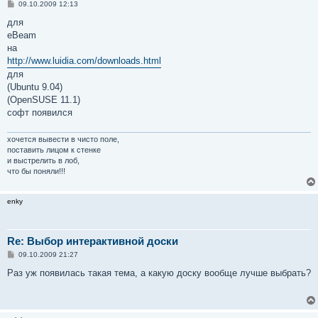
С
09.10.2009 12:13
о
о
для
б
eBeam
щ
е
на
н
http://www.luidia.com/downloads.html
и
е
для
(Ubuntu 9.04)
(OpenSUSE 11.1)
софт появился
хочется вывести в чисто поле,
поставить лицом к стенке
и выстрелить в лоб,
что бы поняли!!!
enky
Re: Выбор интерактивной доски
С
09.10.2009 21:27
о
о
Раз уж появилась такая тема, а какую доску вообще лучше выбрать?
б
щ
е
н
и