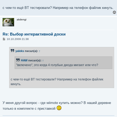
е
с чем-то ещё BT тестировали? Например на телефон файлик кинуть.
akdengi
Re: Выбор интерактивной доски
С
10.10.2009 21:38
о
о
б
yaleks
писал(а):
↑
щ
е
н
HAW
писал(а):
↑
и
е
"включено", это когда 4 голубые диода мигают или что?
с чем-то ещё BT тестировали? Например на телефон файлик
кинуть.
У меня другой вопрос - где wiimote купить можно? В нашей деревне
только в комплекте с приставкой