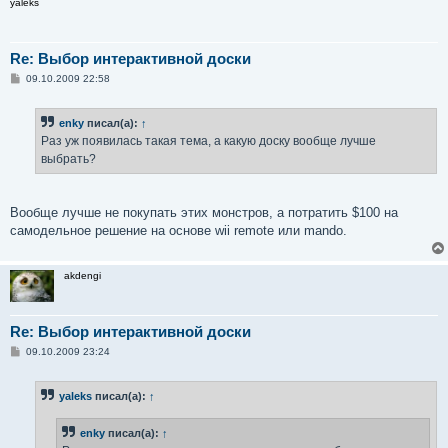
yaleks
е
Re: Выбор интерактивной доски
С
09.10.2009 22:58
о
о
б
enky
писал(а):
↑
щ
е
Раз уж появилась такая тема, а какую доску вообще лучше
н
выбрать?
и
е
Вообще лучше не покупать этих монстров, а потратить $100 на
самодельное решение на основе wii remote или mando.
akdengi
Re: Выбор интерактивной доски
С
09.10.2009 23:24
о
о
б
yaleks
писал(а):
↑
щ
е
н
enky
писал(а):
↑
и
е