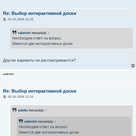
Re: Выбор интерактивной доски
С
05.10.2009 12:25
о
о
б
valentin
писал(а):
↑
щ
е
Необходим ответ на вопрос.
н
Имеется две интерактивных доски
и
е
Другие варианты не рассматриваются?
valentin
Re: Выбор интерактивной доски
С
05.10.2009 12:33
о
о
б
yaleks
писал(а):
↑
щ
е
н
valentin
писал(а):
↑
и
е
Необходим ответ на вопрос.
Имеется две интерактивных доски