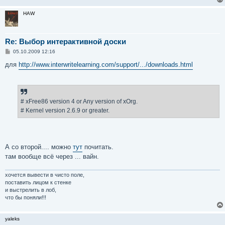
HAW
Re: Выбор интерактивной доски
С
05.10.2009 12:16
о
о
для
http://www.interwritelearning.com/support/.../downloads.html
б
щ
е
н
и
е
# xFree86 version 4 or Any version of xOrg.
# Kernel version 2.6.9 or greater.
А со второй.... можно
тут
почитать.
там вообще всё через ... вайн.
хочется вывести в чисто поле,
поставить лицом к стенке
и выстрелить в лоб,
что бы поняли!!!
yaleks