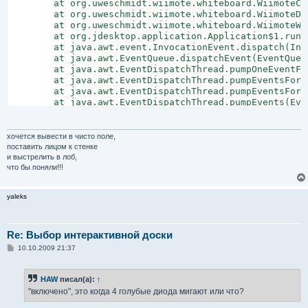
        at org.uweschmidt.wiimote.whiteboard.WiimoteCo
        at org.uweschmidt.wiimote.whiteboard.WiimoteDa
        at org.uweschmidt.wiimote.whiteboard.WiimoteWh
        at org.jdesktop.application.Application$1.run(
        at java.awt.event.InvocationEvent.dispatch(Inv
        at java.awt.EventQueue.dispatchEvent(EventQueue
        at java.awt.EventDispatchThread.pumpOneEventFo
        at java.awt.EventDispatchThread.pumpEventsForF
        at java.awt.EventDispatchThread.pumpEventsForH
        at java.awt.EventDispatchThread.pumpEvents(Eve
        at java.awt.EventDispatchThread.pumpEvents(Eve
        at java.awt.EventDispatchThread.run(EventDispa
Caused by: javax.bluetooth.BluetoothStateException: Bl
хочется вывести в чисто поле,
        at com.intel.bluetooth.BlueCoveImpl.detectStac
поставить лицом к стенке
        at com.intel.bluetooth.BlueCoveImpl.access$500
и выстрелить в лоб,
        at com.intel.bluetooth.BlueCoveImpl$1.run(Blue
что бы поняли!!!
        at java.security.AccessController.doPrivileged(
        at com.intel.bluetooth.BlueCoveImpl.detectStac
yaleks
        at com.intel.bluetooth.BlueCoveImpl.getBluetoo
        at javax.bluetooth.LocalDevice.getLocalDeviceI
        at javax.bluetooth.LocalDevice.getLocalDevice(
        at wiiremotej.WiiRemoteJ.<clinit>(WiiRemoteJ.ja
Re: Выбор интерактивной доски
        ... 12 more
С
10.10.2009 21:37
о
о
б
HAW
писал(а):
↑
щ
е
"включено", это когда 4 голубые диода мигают или что?
н
и