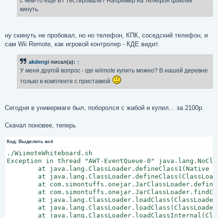
с чем-то ещё BT тестировали? Например на телефон файлик
н
кинуть.
и
е
ну скинуть не пробовал, но но телефон, КПК, соседский телефон, и
сам Wii Remote, как игровой контролер - КДЕ видит.
akdengi
писал(а):
↑
У меня другой вопрос - где wiimote купить можно? В нашей деревне
только в комплекте с приставкой
Сегодня в универмаге был, поборолся с жабой и купил... за 2100р.
Скачал поновее, теперь
Код:
Выделить всё
./WiimoteWhiteboard.sh

Exception in thread "AWT-EventQueue-0" java.lang.NoCla
        at java.lang.ClassLoader.defineClass1(Native Me
        at java.lang.ClassLoader.defineClass(ClassLoade
        at com.simontuffs.onejar.JarClassLoader.define
        at com.simontuffs.onejar.JarClassLoader.findCl
        at java.lang.ClassLoader.loadClass(ClassLoader.
        at java.lang.ClassLoader.loadClass(ClassLoader.
        at java.lang.ClassLoader.loadClassInternal(Clas