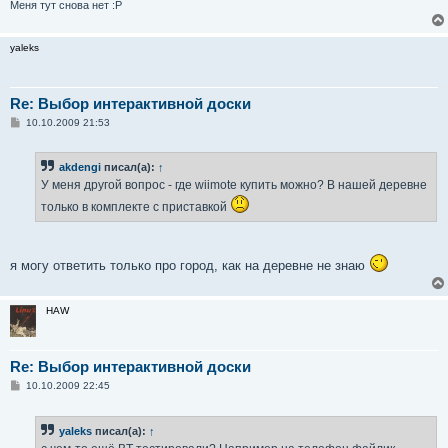
Меня тут снова нет :P
yaleks
Re: Выбор интерактивной доски
С
10.10.2009 21:53
о
о
б
akdengi
писал(а):
↑
щ
е
У меня другой вопрос - где wiimote купить можно? В нашей деревне
н
и
только в комплекте с приставкой
е
я могу ответить только про город, как на деревне не знаю
HAW
Re: Выбор интерактивной доски
С
10.10.2009 22:45
о
о
б
yaleks
писал(а):
↑
щ
е