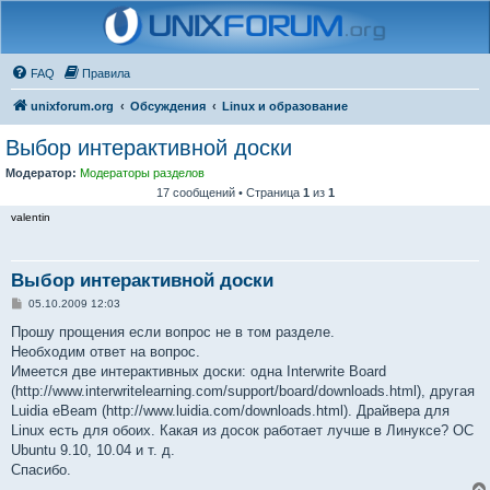
FAQ
Правила
unixforum.org
Обсуждения
Linux и образование
Выбор интерактивной доски
Модератор:
Модераторы разделов
17 сообщений • Страница
1
из
1
valentin
Выбор интерактивной доски
С
05.10.2009 12:03
о
о
Прошу прощения если вопрос не в том разделе.
б
Необходим ответ на вопрос.
щ
е
Имеется две интерактивных доски: одна Interwrite Board
н
(http://www.interwritelearning.com/support/board/downloads.html), другая
и
е
Luidia eBeam (http://www.luidia.com/downloads.html). Драйвера для
Linux есть для обоих. Какая из досок работает лучше в Линуксе? ОС
Ubuntu 9.10, 10.04 и т. д.
Спасибо.