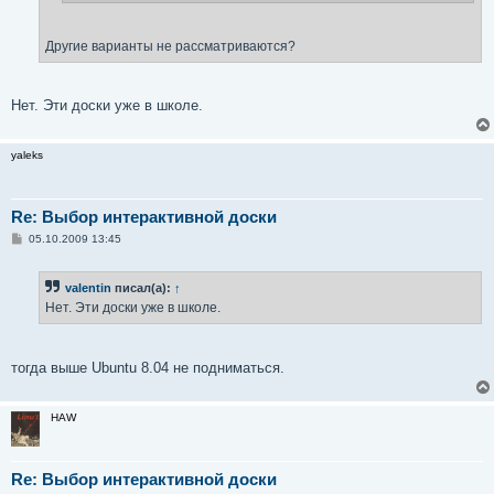
Другие варианты не рассматриваются?
Нет. Эти доски уже в школе.
yaleks
Re: Выбор интерактивной доски
С
05.10.2009 13:45
о
о
б
valentin
писал(а):
↑
щ
е
Нет. Эти доски уже в школе.
н
и
е
тогда выше Ubuntu 8.04 не подниматься.
HAW
Re: Выбор интерактивной доски