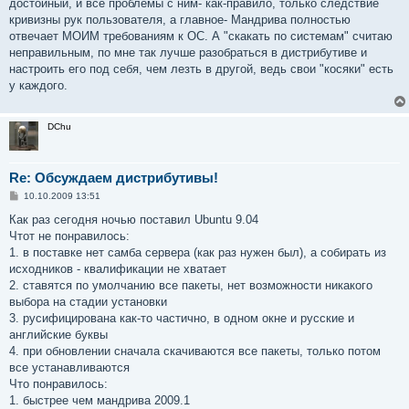
достойный, и все проблемы с ним- как-правило, только следствие
кривизны рук пользователя, а главное- Мандрива полностью
отвечает МОИМ требованиям к ОС. А "скакать по системам" считаю
неправильным, по мне так лучше разобраться в дистрибутиве и
настроить его под себя, чем лезть в другой, ведь свои "косяки" есть
у каждого.
DChu
Re: Обсуждаем дистрибутивы!
С
10.10.2009 13:51
о
о
Как раз сегодня ночью поставил Ubuntu 9.04
б
Чтот не понравилось:
щ
е
1. в поставке нет самба сервера (как раз нужен был), а собирать из
н
исходников - квалификации не хватает
и
е
2. ставятся по умолчанию все пакеты, нет возможности никакого
выбора на стадии установки
3. русифицирована как-то частично, в одном окне и русские и
английские буквы
4. при обновлении сначала скачиваются все пакеты, только потом
все устанавливаются
Что понравилось:
1. быстрее чем мандрива 2009.1