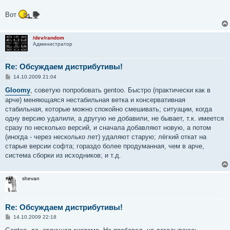
Вот
/dev/random
Администратор
Re: Обсуждаем дистрибутивы!
С
14.10.2009 21:04
о
о
Gloomy
, советую попробовать gentoo. Быстро (практически как в
б
арче) меняющаяся нестабильная ветка и консервативная
щ
е
стабильная, которые можно спокойно смешивать; ситуации, когда
н
одну версию удалили, а другую не добавили, не бывает, т.к. имеется
и
е
сразу по несколько версий, и сначала добавляют новую, а потом
(иногда - через несколько лет) удаляют старую; лёгкий откат на
старые версии софта; гораздо более продуманная, чем в арче,
система сборки из исходников; и т.д.
shevan
Re: Обсуждаем дистрибутивы!
С
14.10.2009 22:18
о
о