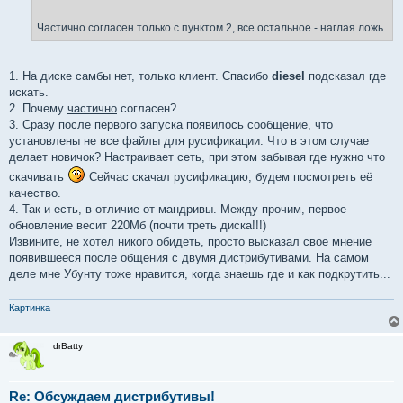
Частично согласен только с пунктом 2, все остальное - наглая ложь.
1. На диске самбы нет, только клиент. Спасибо
diesel
подсказал где
искать.
2. Почему
частично
согласен?
3. Сразу после первого запуска появилось сообщение, что
установлены не все файлы для русификации. Что в этом случае
делает новичок? Настраивает сеть, при этом забывая где нужно что
скачивать
Сейчас скачал русификацию, будем посмотреть её
качество.
4. Так и есть, в отличие от мандривы. Между прочим, первое
обновление весит 220Мб (почти треть диска!!!)
Извините, не хотел никого обидеть, просто высказал свое мнение
появившееся после общения с двумя дистрибутивами. На самом
деле мне Убунту тоже нравится, когда знаешь где и как подкрутить...
Картинка
drBatty
Re: Обсуждаем дистрибутивы!