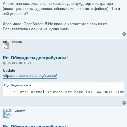
А пакетная система, вполне хватает для нужд администратора
(поиск, установка, удаление, обновление, просмотр файлов). Что в
ней ужасного?
Дров мало. OpenSolaris Bible вполне хватает для прочтения.
Пользователю больше не нужно знать.
shevan
Re: Обсуждаем дистрибутивы!
С
15.10.2009 11:29
о
о
Update
б
http://src.opensolaris.org/source/
щ
е
н
Код:
Выделить всё
и
е
    *  uts: Kernel sources are here (UTS == UNIX Time 
Gloomy
Re: Обсуждаем дистрибутивы!