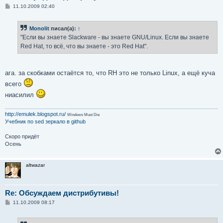
С
11.10.2009 02:40
о
о
б
Monolit
писал(а):
↑
щ
е
"Если вы знаете Slackware - вы знаете GNU/Linux. Если вы знаете
н
Red Hat, то всё, что вы знаете - это Red Hat".
и
е
ага. за скобками остаётся то, что RH это не только Linux, а ещё куча
всего
ниасилил
http://emulek.blogspot.ru/
Windows Must Die
Учебник по sed
зеркало в github
Скоро придёт
Осень
altwazar
Re: Обсуждаем дистрибутивы!
С
11.10.2009 08:17
о
о
б