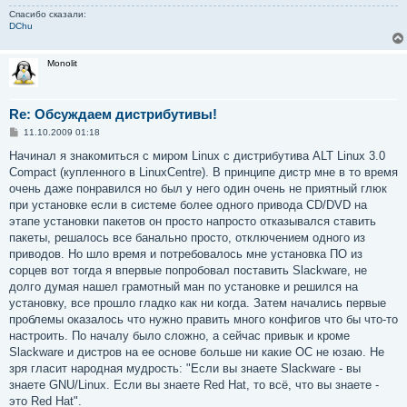
Спасибо сказали:
DChu
Monolit
Re: Обсуждаем дистрибутивы!
С
11.10.2009 01:18
о
о
Начинал я знакомиться с миром Linux с дистрибутива ALT Linux 3.0
б
Compact (купленного в LinuxCentre). В принципе дистр мне в то время
щ
е
очень даже понравился но был у него один очень не приятный глюк
н
при установке если в системе более одного привода CD/DVD на
и
е
этапе установки пакетов он просто напросто отказывался ставить
пакеты, решалось все банально просто, отключением одного из
приводов. Но шло время и потребовалось мне установка ПО из
сорцев вот тогда я впервые попробовал поставить Slackware, не
долго думая нашел грамотный ман по установке и решился на
установку, все прошло гладко как ни когда. Затем начались первые
проблемы оказалось что нужно править много конфигов что бы что-то
настроить. По началу было сложно, а сейчас привык и кроме
Slackware и дистров на ее основе больше ни какие ОС не юзаю. Не
зря гласит народная мудрость: "Если вы знаете Slackware - вы
знаете GNU/Linux. Если вы знаете Red Hat, то всё, что вы знаете -
это Red Hat".