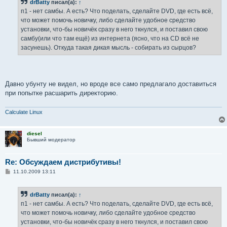
drBatty
писал(а):
↑
щ
е
п1 - нет самбы. А есть? Что поделать, сделайте DVD, где есть всё,
н
что может помочь новичку, либо сделайте удобное средство
и
е
установки, что-бы новичёк сразу в него ткнулся, и поставил свою
самбу(или что там ещё) из интернета (ясно, что на CD всё не
засунешь). Откуда такая дикая мысль - собирать из сырцов?
Давно убунту не видел, но вроде все само предлагало доставиться
при попытке расшарить директорию.
Calculate Linux
diesel
Бывший модератор
Re: Обсуждаем дистрибутивы!
С
11.10.2009 13:11
о
о
б
drBatty
писал(а):
↑
щ
е
п1 - нет самбы. А есть? Что поделать, сделайте DVD, где есть всё,
н
что может помочь новичку, либо сделайте удобное средство
и
е
установки, что-бы новичёк сразу в него ткнулся, и поставил свою