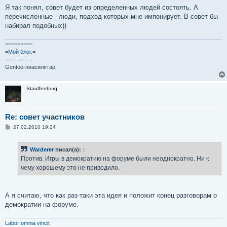
Я так понял, совет будет из определенных людей состоять. А
перечисленные - люди, подход которых мне импонирует. В совет бы
набирал подобных))
=========
=
Мой блог.
=
=========
Gentoo-ниасилятар
Stauffenberg
Re: совет участников
С
27.02.2010 19:24
о
о
б
Warderer
писал(а):
↑
щ
е
Против. Игры в демократию на форуме были неоднократно. Ни к
н
чему хорошему это не приводило.
и
е
А я считаю, что как раз-таки эта идея и положит конец разговорам о
демократии на форуме.
Labor omnia vincit