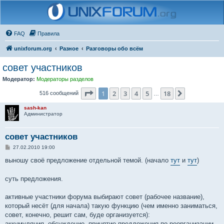
FAQ
Правила
unixforum.org
Разное
Разговоры обо всём
совет участников
Модератор:
Модераторы разделов
Страница
1
из
18
1
2
3
4
5
18
След.
516 сообщений
…
sash-kan
Администратор
совет участников
С
27.02.2010 19:00
о
о
выношу своё предложение отдельной темой. (начало
тут
и
тут
)
б
щ
е
суть предложения.
н
и
е
активные участники форума выбирают совет (рабочее название),
который несёт (для начала) такую функцию (чем именно заниматься,
совет, конечно, решит сам, буде организуется):
аккумуляция, обсуждение, принятие предложения по реорганизации