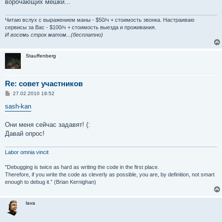
ворочающих мешки...
Читаю вслух с выражением маны - $50/ч + стоимость звонка. Настраиваю
сервисы за Вас - $100/ч + стоимость выезда и проживания.
И восемь строк матом...(бесплатно)
Stauffenberg
Re: совет участников
С
27.02.2010 19:52
о
о
sash-kan
б
щ
е
Они меня сейчас задавят! (:
н
Давай опрос!
и
е
Labor omnia vincit
"Debugging is twice as hard as writing the code in the first place.
Therefore, if you write the code as cleverly as possible, you are, by definition, not smart
enough to debug it.” (Brian Kernighan)
lava