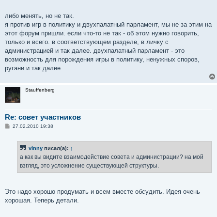
либо менять, но не так.
я против игр в политику и двухпалатный парламент, мы не за этим на
этот форум пришли. если что-то не так - об этом нужно говорить,
только и всего. в соответствующем разделе, в личку с
администрацией и так далее. двухпалатный парламент - это
возможность для порождения игры в политику, ненужных споров,
ругани и так далее.
Stauffenberg
Re: совет участников
С
27.02.2010 19:38
о
о
б
vinny
писал(а):
↑
щ
е
а как вы видите взаимодействие совета и администрации? на мой
н
взгляд, это усложнение существующей структуры.
и
е
Это надо хорошо продумать и всем вместе обсудить. Идея очень
хорошая. Теперь детали.