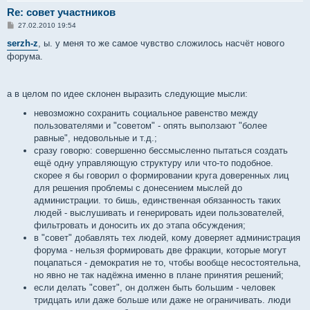
Re: совет участников
С
27.02.2010 19:54
о
о
serzh-z
, ы. у меня то же самое чувство сложилось насчёт нового
б
форума.
щ
е
н
и
е
а в целом по идее склонен выразить следующие мысли:
невозможно сохранить социальное равенство между
пользователями и "советом" - опять выползают "более
равные", недовольные и т.д.;
сразу говорю: совершенно бессмысленно пытаться создать
ещё одну управляющую структуру или что-то подобное.
скорее я бы говорил о формировании круга доверенных лиц
для решения проблемы с донесением мыслей до
администрации. то бишь, единственная обязанность таких
людей - выслушивать и генерировать идеи пользователей,
фильтровать и доносить их до этапа обсуждения;
в "совет" добавлять тех людей, кому доверяет администрация
форума - нельзя формировать две фракции, которые могут
поцапаться - демократия не то, чтобы вообще несостоятельна,
но явно не так надёжна именно в плане принятия решений;
если делать "совет", он должен быть большим - человек
тридцать или даже больше или даже не ограничивать. люди