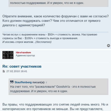
е
полностью поддерживаю. И я уверен, что не я один.
Обратите внимание, какое количество форумчан с вами не согласно?
Кого должен поддержать совет? Чем это отличается от прямого
диалога с администрацией?
Читаю вслух с выражением маны - $50/ч + стоимость звонка. Настраиваю
сервисы за Вас - $100/ч + стоимость выезда и проживания.
И восемь строк матом...(бесплатно)
/dev/random
Администратор
Re: совет участников
С
27.02.2010 19:41
о
о
б
Stauffenberg
писал(а):
↑
щ
е
На счет того, что "разжаловали" Goodvin'a - это я полностью
н
поддерживаю. И я уверен, что не я один.
и
е
Вы правы, что поддерживающих это снятие людей очень много. Но и
категорических его противников не меньше. Вы не представляете,