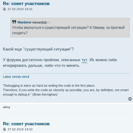
Re: совет участников
С
27.02.2010 19:31
о
о
б
Warderer
писал(а):
↑
щ
е
Чтобы вернуться к существующей ситуации? К Оккаму, за бритвой
н
сходить?
и
е
Какой еще "существующей ситуации"?
У форума достаточно проблем, описанных
тут
. Их можно либо
игнорировать дальше, либо что-то менять.
Labor omnia vincit
"Debugging is twice as hard as writing the code in the first place.
Therefore, if you write the code as cleverly as possible, you are, by definition, not smart
enough to debug it.” (Brian Kernighan)
vinny
Re: совет участников
С
27.02.2010 19:32
о