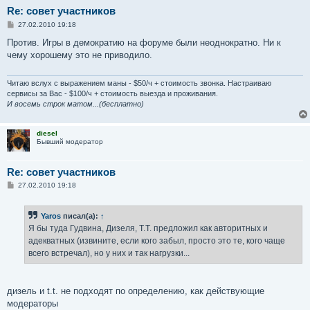
Re: совет участников
С
27.02.2010 19:18
о
о
Против. Игры в демократию на форуме были неоднократно. Ни к
б
чему хорошему это не приводило.
щ
е
н
и
Читаю вслух с выражением маны - $50/ч + стоимость звонка. Настраиваю
е
сервисы за Вас - $100/ч + стоимость выезда и проживания.
И восемь строк матом...(бесплатно)
diesel
Бывший модератор
Re: совет участников
С
27.02.2010 19:18
о
о
б
Yaros
писал(а):
↑
щ
е
Я бы туда Гудвина, Дизеля, Т.Т. предложил как авторитных и
н
адекватных (извините, если кого забыл, просто это те, кого чаще
и
е
всего встречал), но у них и так нагрузки...
дизель и t.t. не подходят по определению, как действующие
модераторы