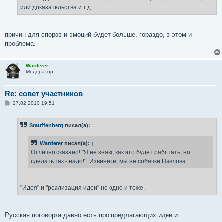
или доказательства и т.д.
причин для споров и эмоций будет больше, гораздо, в этом и
проблема.
Warderer
Модератор
Re: совет участников
С
27.02.2010 19:51
о
о
б
Stauffenberg
писал(а):
↑
щ
е
н
Warderer
писал(а):
↑
и
е
Отлично сказано! "Я не знаю, как это будет работать, но
сделать так - надо!". Извините, мы не собачки Павлова.
"Идея" и "реализация идеи" не одно и тоже.
Русская поговорка давно есть про предлагающих идеи и