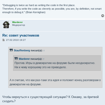
"Debugging is twice as hard as writing the code in the first place.
Therefore, if you write the code as cleverly as possible, you are, by definition, not smart
enough to debug it.” (Brian Kernighan)
Warderer
Модератор
Re: совет участников
С
27.02.2010 19:27
о
о
б
Stauffenberg
писал(а):
↑
щ
е
н
Warderer
писал(а):
↑
и
е
Против. Игры в демократию на форуме были неоднократно.
Ни к чему хорошему это не приводило.
А я считаю, что как раз-таки эта идея и положит конец разговорам о
демократии на форуме.
Чтобы вернуться к существующей ситуации? К Оккаму, за бритвой
сходить?