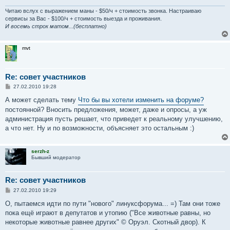
Читаю вслух с выражением маны - $50/ч + стоимость звонка. Настраиваю
сервисы за Вас - $100/ч + стоимость выезда и проживания.
И восемь строк матом...(бесплатно)
mvt
Re: совет участников
С
27.02.2010 19:28
о
о
А может сделать тему
Что бы вы хотели изменить на форуме?
б
постоянной? Вносить предложения, может, даже и опросы, а уж
щ
е
администрация пусть решает, что приведет к реальному улучшению,
н
а что нет. Ну и по возможности, объясняет это остальным :)
и
е
serzh-z
Бывший модератор
Re: совет участников
С
27.02.2010 19:29
о
о
О, пытаемся идти по пути "нового" линуксфорума... =) Там они тоже
б
пока ещё играют в депутатов и утопию ("Все животные равны, но
щ
е
некоторые животные равнее других" © Оруэл. Скотный двор). К
н