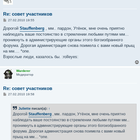
Re: совет участников
С
27.02.2010 19:55
о
о
Дорогой
Stauffenberg
, мм.. пардон, Утёнок, мне очень приятно
б
наблюдать ваше постоянство в стремлении любыми путями мм...
щ
е
проникнуть в администрирующие органы этого богоизбранного
н
форума. Дорогая администрация снова поимела с вами новый прыщ
и
е
на мм.... *опе.
Взрослые люди, казалось бы. :rolleyes:
Warderer
Модератор
Re: совет участников
С
27.02.2010 19:58
о
о
б
Juliette
писал(а):
↑
щ
е
Дорогой
Stauffenberg
, мм.. пардон, Утёнок, мне очень приятно
н
наблюдать ваше постоянство в стремлении любыми путями мм...
и
е
проникнуть в администрирующие органы этого богоизбранного
форума. Дорогая администрация снова поимела с вами новый
прыщ на мм.... *опе.