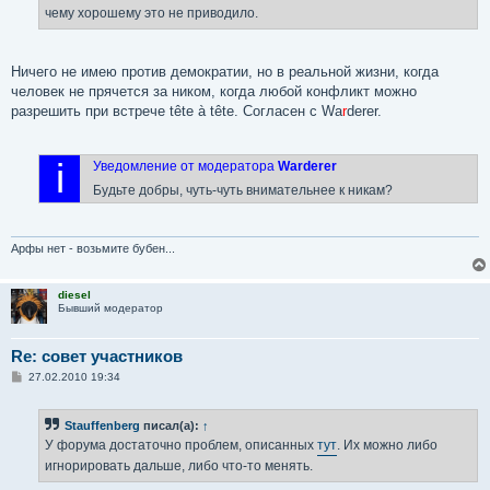
н
чему хорошему это не приводило.
и
е
Ничего не имею против демократии, но в реальной жизни, когда
человек не прячется за ником, когда любой конфликт можно
разрешить при встрече tête à tête. Согласен с Wa
r
derer.
i
Уведомление от модератора
Warderer
Будьте добры, чуть-чуть внимательнее к никам?
Арфы нет - возьмите бубен...
diesel
Бывший модератор
Re: совет участников
С
27.02.2010 19:34
о
о
б
Stauffenberg
писал(а):
↑
щ
е
У форума достаточно проблем, описанных
тут
. Их можно либо
н
игнорировать дальше, либо что-то менять.
и
е