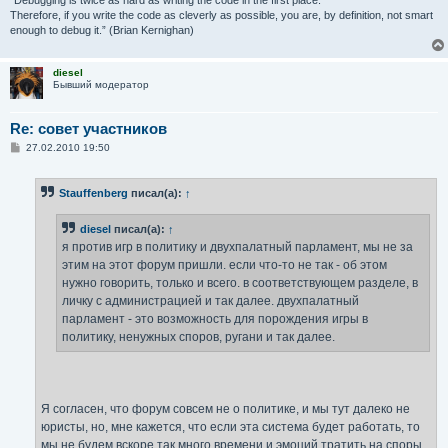
Therefore, if you write the code as cleverly as possible, you are, by definition, not smart
enough to debug it.” (Brian Kernighan)
diesel
Бывший модератор
Re: совет участников
С
27.02.2010 19:50
о
о
б
Stauffenberg
писал(а):
↑
щ
е
н
diesel
писал(а):
↑
и
е
я против игр в политику и двухпалатный парламент, мы не за
этим на этот форум пришли. если что-то не так - об этом
нужно говорить, только и всего. в соответствующем разделе, в
личку с администрацией и так далее. двухпалатный
парламент - это возможность для порождения игры в
политику, ненужных споров, ругани и так далее.
Я согласен, что форум совсем не о политике, и мы тут далеко не
юристы, но, мне кажется, что если эта система будет работать, то
мы не будем вскоре так много времени и эмоций тратить на споры