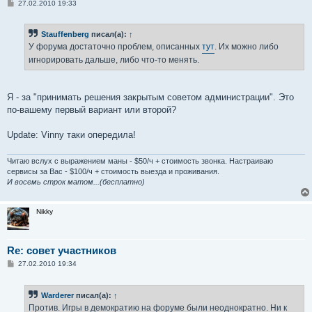
С
27.02.2010 19:33
о
о
б
Stauffenberg
писал(а):
↑
щ
е
У форума достаточно проблем, описанных
тут
. Их можно либо
н
игнорировать дальше, либо что-то менять.
и
е
Я - за "принимать решения закрытым советом администрации". Это
по-вашему первый вариант или второй?
Update: Vinny таки опередила!
Читаю вслух с выражением маны - $50/ч + стоимость звонка. Настраиваю
сервисы за Вас - $100/ч + стоимость выезда и проживания.
И восемь строк матом...(бесплатно)
Nikky
Re: совет участников
С
27.02.2010 19:34
о
о
б
Warderer
писал(а):
↑
щ
е
Против. Игры в демократию на форуме были неоднократно. Ни к