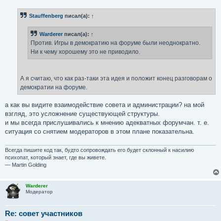
о
б
Stauffenberg
писал(а):
↑
щ
е
н
Warderer
писал(а):
↑
и
е
Против. Игры в демократию на форуме были неоднократно.
Ни к чему хорошему это не приводило.
А я считаю, что как раз-таки эта идея и положит конец разговорам о
демократии на форуме.
а как вы видите взаимодействие совета и администрации? на мой
взгляд, это усложнение существующей структуры.
и мы всегда прислушивались к мнению адекватных форумчан. т. е.
ситуация со снятием модераторов в этом плане показательна.
Всегда пишите код так, будто сопровождать его будет склонный к насилию
психопат, который знает, где вы живете.
— Martin Golding
Warderer
Модератор
Re: совет участников