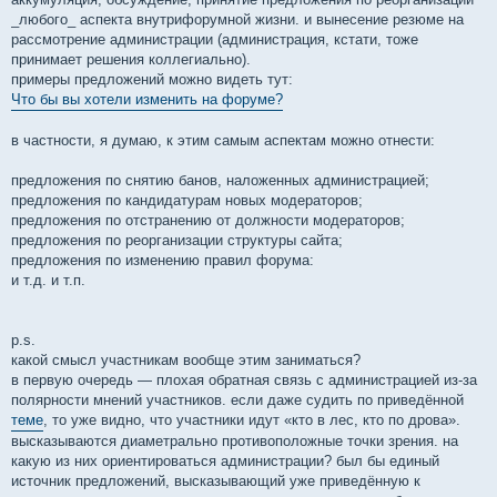
_любого_ аспекта внутрифорумной жизни. и вынесение резюме на
рассмотрение администрации (администрация, кстати, тоже
принимает решения коллегиально).
примеры предложений можно видеть тут:
Что бы вы хотели изменить на форуме?
в частности, я думаю, к этим самым аспектам можно отнести:
предложения по снятию банов, наложенных администрацией;
предложения по кандидатурам новых модераторов;
предложения по отстранению от должности модераторов;
предложения по реорганизации структуры сайта;
предложения по изменению правил форума:
и т.д. и т.п.
p.s.
какой смысл участникам вообще этим заниматься?
в первую очередь — плохая обратная связь с администрацией из-за
полярности мнений участников. если даже судить по приведённой
теме
, то уже видно, что участники идут «кто в лес, кто по дрова».
высказываются диаметрально противоположные точки зрения. на
какую из них ориентироваться администрации? был бы единый
источник предложений, высказывающий уже приведённую к