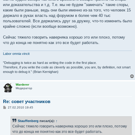
или доказательства и т.д. Т.е. мы не будем "замечать" такие споры,
какие были раньше, ведь они были именно из-за того, что человек 15
держало в руках власть над форумом в более чем 40 тыс
пользователей. Все держались друг за дружку, что-то изменить было
крайне сложно (если вообще возможно).
Сейчас тяжело говорить наверняка хорошо это или плохо, потому
что до конца не понятно как это все будет работать.
Labor omnia vincit
"Debugging is twice as hard as writing the code in the first place.
Therefore, if you write the code as cleverly as possible, you are, by definition, not smart
enough to debug it.” (Brian Kernighan)
Warderer
Модератор
Re: совет участников
С
27.02.2010 19:45
о
о
б
Stauffenberg
писал(а):
↑
щ
е
Сейчас тяжело говорить наверняка хорошо это или плохо, потому
н
что до конца не понятно как это все будет работать.
и