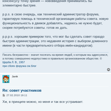
консенсусу точку зрения — нововведения принимались бы
элементарно быстрее.
p.p.s. в свою очередь, как технический администратор форума,
гарантирую помощь в технической организации работы совета. новую
функциональность в движок добавлять, надеюсь не нужно будет,
скорее потребуются советы. готов их дать.
p.p.p.s. хорошим примером того, что мог бы сделать совет гораздо
быстрее администрации, это недавняя история с выбором доменного
имени (в части предварительного отбора имён-кандидатов).
Писать безграмотно - значит посягать на время людей, к которым мы адресуемся,
а потому совершенно недопустимо в правильно организованном обществе. ©
Щерба Л. В., 1957
при сбоях форума см.блог
Janik
Re: совет участников
С
27.02.2010 19:11
о
о
Хм, в принципе можно, но меня и так все устраивает.
б
щ
е