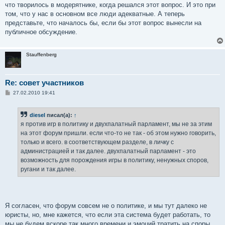
что творилось в модерятнике, когда решался этот вопрос. И это при
том, что у нас в основном все люди адекватные. А теперь
представьте, что началось бы, если бы этот вопрос вынесли на
публичное обсуждение.
Stauffenberg
Re: совет участников
С
27.02.2010 19:41
о
о
б
diesel
писал(а):
↑
щ
е
я против игр в политику и двухпалатный парламент, мы не за этим
н
на этот форум пришли. если что-то не так - об этом нужно говорить,
и
е
только и всего. в соответствующем разделе, в личку с
администрацией и так далее. двухпалатный парламент - это
возможность для порождения игры в политику, ненужных споров,
ругани и так далее.
Я согласен, что форум совсем не о политике, и мы тут далеко не
юристы, но, мне кажется, что если эта система будет работать, то
мы не будем вскоре так много времени и эмоций тратить на споры