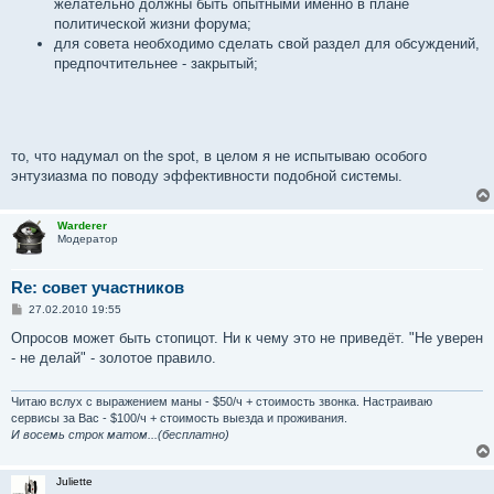
желательно должны быть опытными именно в плане
политической жизни форума;
для совета необходимо сделать свой раздел для обсуждений,
предпочтительнее - закрытый;
то, что надумал on the spot, в целом я не испытываю особого
энтузиазма по поводу эффективности подобной системы.
Warderer
Модератор
Re: совет участников
С
27.02.2010 19:55
о
о
Опросов может быть стопицот. Ни к чему это не приведёт. "Не уверен
б
- не делай" - золотое правило.
щ
е
н
и
Читаю вслух с выражением маны - $50/ч + стоимость звонка. Настраиваю
е
сервисы за Вас - $100/ч + стоимость выезда и проживания.
И восемь строк матом...(бесплатно)
Juliette