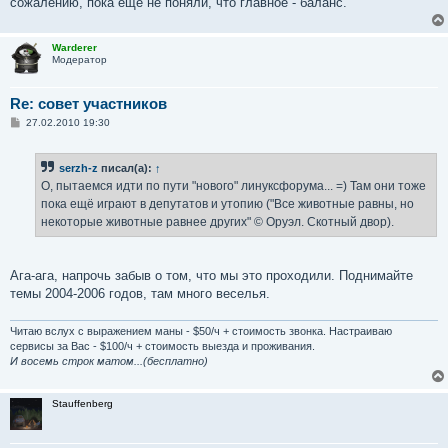
сожалению, пока ещё не поняли, что главное - баланс.
и
е
Warderer
Модератор
Re: совет участников
С
27.02.2010 19:30
о
о
б
serzh-z
писал(а):
↑
щ
е
О, пытаемся идти по пути "нового" линуксфорума... =) Там они тоже
н
пока ещё играют в депутатов и утопию ("Все животные равны, но
и
е
некоторые животные равнее других" © Оруэл. Скотный двор).
Ага-ага, напрочь забыв о том, что мы это проходили. Поднимайте
темы 2004-2006 годов, там много веселья.
Читаю вслух с выражением маны - $50/ч + стоимость звонка. Настраиваю
сервисы за Вас - $100/ч + стоимость выезда и проживания.
И восемь строк матом...(бесплатно)
Stauffenberg