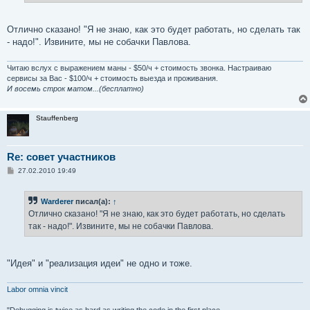
е
Отлично сказано! "Я не знаю, как это будет работать, но сделать так
- надо!". Извините, мы не собачки Павлова.
Читаю вслух с выражением маны - $50/ч + стоимость звонка. Настраиваю
сервисы за Вас - $100/ч + стоимость выезда и проживания.
И восемь строк матом...(бесплатно)
Stauffenberg
Re: совет участников
С
27.02.2010 19:49
о
о
б
Warderer
писал(а):
↑
щ
е
Отлично сказано! "Я не знаю, как это будет работать, но сделать
н
так - надо!". Извините, мы не собачки Павлова.
и
е
"Идея" и "реализация идеи" не одно и тоже.
Labor omnia vincit
"Debugging is twice as hard as writing the code in the first place.