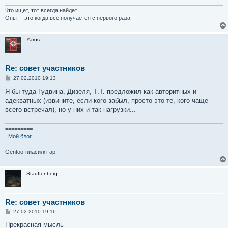
н
и
Кто ищет, тот всегда найдет!
е
Опыт - это когда все получается с первого раза.
Yaros
Re: совет участников
С
27.02.2010 19:13
о
о
Я бы туда Гудвина, Дизеля, Т.Т. предложил как авторитных и
б
адекватных (извините, если кого забыл, просто это те, кого чаще
щ
е
всего встречал), но у них и так нагрузки...
н
и
е
=========
=
Мой блог.
=
=========
Gentoo-ниасилятар
Stauffenberg
Re: совет участников
С
27.02.2010 19:16
о
о
Прекрасная мысль