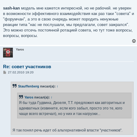
sash-kan
модель мне кажется интересной, но не рабочей. не уверен
в возможности эффективного взаимодействия как раз таки "совета" и
"форумчан", а это в свою очередь может породить ненужные
реакции типа "нас не послушали, мы предлагали, совет зажрался".
Это можно отсечь постоянной ротацией совета, но тут тоже вопросы,
вопросы, вопросы.
Yaros
Re: совет участников
С
27.02.2010 19:20
о
о
б
Stauffenberg
писал(а):
↑
щ
е
н
Yaros
писал(а):
↑
и
е
Я бы туда Гудвина, Дизеля, Т.Т. предложил как авторитных и
адекватных (извините, если кого забыл, просто это те, кого
чаще всего встречал), но у них и так нагрузки...
Я так понял речь идет об альтернативной власти "участников".