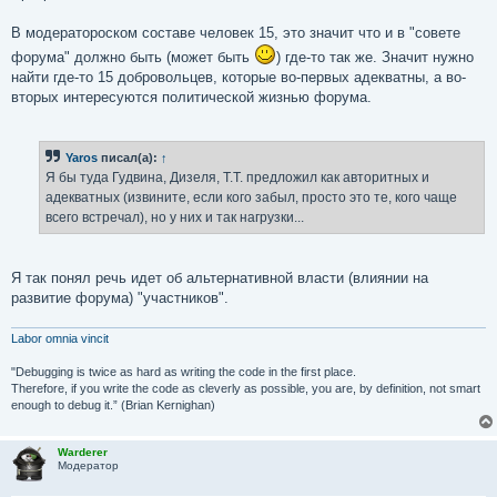
б
щ
е
В модератороском составе человек 15, это значит что и в "совете
н
форума" должно быть (может быть
) где-то так же. Значит нужно
и
е
найти где-то 15 добровольцев, которые во-первых адекватны, а во-
вторых интересуются политической жизнью форума.
Yaros
писал(а):
↑
Я бы туда Гудвина, Дизеля, Т.Т. предложил как авторитных и
адекватных (извините, если кого забыл, просто это те, кого чаще
всего встречал), но у них и так нагрузки...
Я так понял речь идет об альтернативной власти (влиянии на
развитие форума) "участников".
Labor omnia vincit
"Debugging is twice as hard as writing the code in the first place.
Therefore, if you write the code as cleverly as possible, you are, by definition, not smart
enough to debug it.” (Brian Kernighan)
Warderer
Модератор