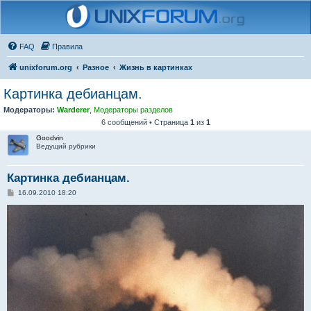
FAQ
Правила
unixforum.org
Разное
Жизнь в картинках
Картинка дебианцам.
Модераторы:
Warderer
,
Модераторы разделов
6 сообщений • Страница
1
из
1
Goodvin
Ведущий рубрики
Картинка дебианцам.
С
16.09.2010 18:20
о
о
б
щ
е
н
и
е