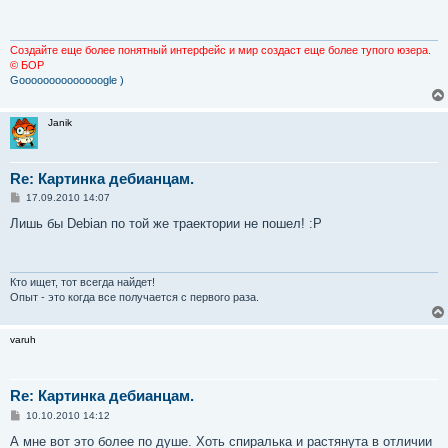
б
щ
е
н
и
Создайте еще более понятный интерфейс и мир создаст еще более тупого юзера.
е
© БОР
Goooooooooooooogle )
Janik
Re: Картинка дебианцам.
С
17.09.2010 14:07
о
о
Лишь бы Debian по той же траектории не пошел! :P
б
щ
е
н
и
Кто ищет, тот всегда найдет!
е
Опыт - это когда все получается с первого раза.
varuh
Re: Картинка дебианцам.
С
10.10.2010 14:12
о
о
А мне вот это более по душе. Хоть спиралька и растянута в отличии