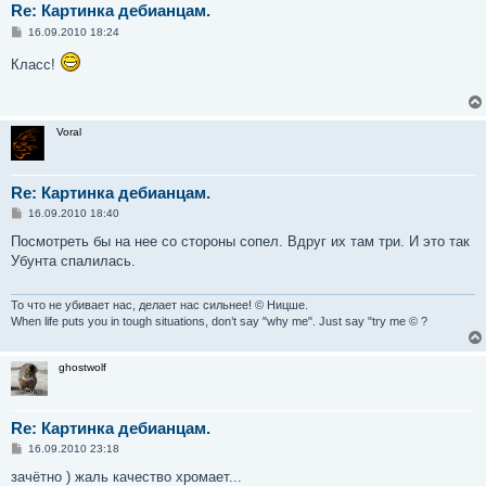
Re: Картинка дебианцам.
С
16.09.2010 18:24
о
о
Класс!
б
щ
е
н
и
Voral
е
Re: Картинка дебианцам.
С
16.09.2010 18:40
о
о
Посмотреть бы на нее со стороны сопел. Вдруг их там три. И это так
б
Убунта спалилась.
щ
е
н
и
То что не убивает нас, делает нас сильнее! © Ницше.
е
When life puts you in tough situations, don’t say "why me". Just say "try me © ?
ghostwolf
Re: Картинка дебианцам.
С
16.09.2010 23:18
о
о
зачётно ) жаль качество хромает...