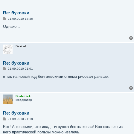
Re: буковки
С
21.09.2010 18:46
о
о
Однако...
б
щ
е
н
и
Davinel
е
Re: буковки
С
21.09.2010 21:01
о
о
я так на новый год бенгальскими огнями рисовал раньше.
б
щ
е
н
и
Bizdelnick
е
Модератор
Re: буковки
С
21.09.2010 21:18
о
о
Вот! А говорили, что ипад - игрушка бестолковая! Вон сколько из
б
него практической пользы можно извлечь.
щ