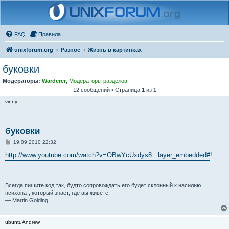
FAQ
Правила
unixforum.org
Разное
Жизнь в картинках
буковки
Модераторы:
Warderer
,
Модераторы разделов
12 сообщений • Страница
1
из
1
vinny
буковки
С
19.09.2010 22:32
о
о
http://www.youtube.com/watch?v=OBwYcUxdys8...layer_embedded#
!
б
щ
е
н
и
Всегда пишите код так, будто сопровождать его будет склонный к насилию
е
психопат, который знает, где вы живете.
— Martin Golding
ubuntuAndrew