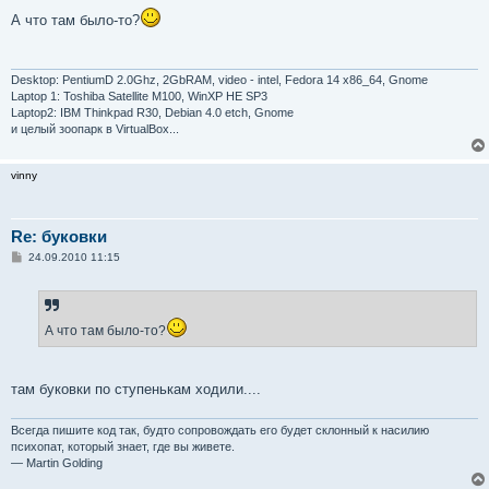
о
А что там было-то?
б
щ
е
н
и
Desktop: PentiumD 2.0Ghz, 2GbRAM, video - intel, Fedora 14 x86_64, Gnome
е
Laptop 1: Toshiba Satellite M100, WinXP HE SP3
Laptop2: IBM Thinkpad R30, Debian 4.0 etch, Gnome
и целый зоопарк в VirtualBox...
vinny
Re: буковки
С
24.09.2010 11:15
о
о
б
щ
е
А что там было-то?
н
и
е
там буковки по ступенькам ходили....
Всегда пишите код так, будто сопровождать его будет склонный к насилию
психопат, который знает, где вы живете.
— Martin Golding