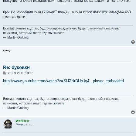
выкупил и счёл возможным подарить всем остальным. и только так.
про то "хорошая или плохая" вещь, то или иное понятие рассуждают
только дети.
Всегда пишите код так, будто сопровождать его будет склонный к насилию
психопат, который знает, где вы живете.
— Martin Golding
vinny
Re: буковки
С
26.09.2010 18:56
о
о
http://www.youtube.com/watch?v=SUZNrDUpJq4...player_embedded
б
щ
е
н
и
Всегда пишите код так, будто сопровождать его будет склонный к насилию
е
психопат, который знает, где вы живете.
— Martin Golding
Warderer
Модератор