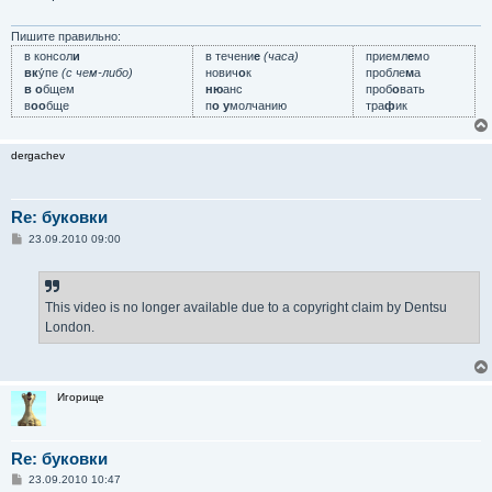
е
н
и
Пишите правильно:
е
в консол
и
в течени
е
(часа)
приемл
е
мо
вк
у́пе
(с чем-либо)
нович
о
к
пробле
м
а
в о
бщем
ню
анс
проб
о
вать
в
оо
бще
п
о у
молчанию
тра
ф
ик
dergachev
Re: буковки
С
23.09.2010 09:00
о
о
б
щ
е
This video is no longer available due to a copyright claim by Dentsu
н
London.
и
е
Игорище
Re: буковки
С
23.09.2010 10:47
о