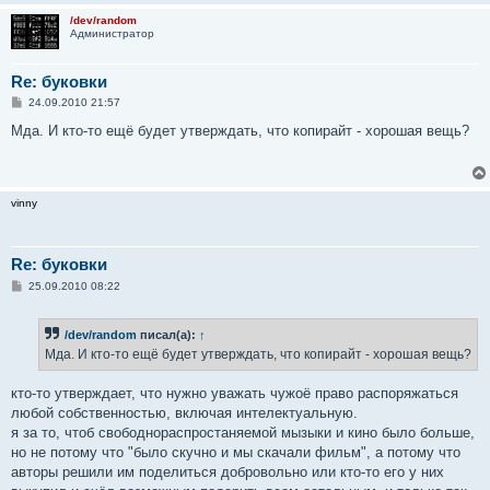
/dev/random
Администратор
Re: буковки
С
24.09.2010 21:57
о
о
Мда. И кто-то ещё будет утверждать, что копирайт - хорошая вещь?
б
щ
е
н
и
vinny
е
Re: буковки
С
25.09.2010 08:22
о
о
б
/dev/random
писал(а):
↑
щ
е
Мда. И кто-то ещё будет утверждать, что копирайт - хорошая вещь?
н
и
е
кто-то утверждает, что нужно уважать чужоё право распоряжаться
любой собственностью, включая интелектуальную.
я за то, чтоб свободнораспростаняемой мызыки и кино было больше,
но не потому что "было скучно и мы скачали фильм", а потому что
авторы решили им поделиться добровольно или кто-то его у них