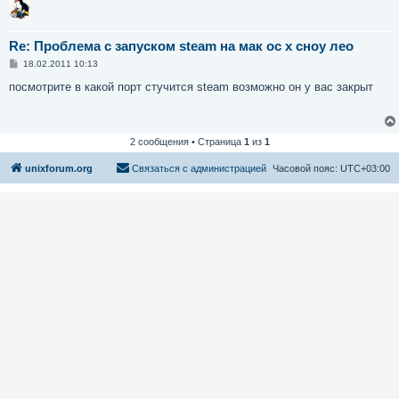
Re: Проблема с запуском steam на мак ос х сноу лео
С
18.02.2011 10:13
о
о
посмотрите в какой порт стучится steam возможно он у вас закрыт
б
щ
е
н
и
2 сообщения • Страница
1
из
1
е
unixforum.org
Связаться с администрацией
Часовой пояс:
UTC+03:00