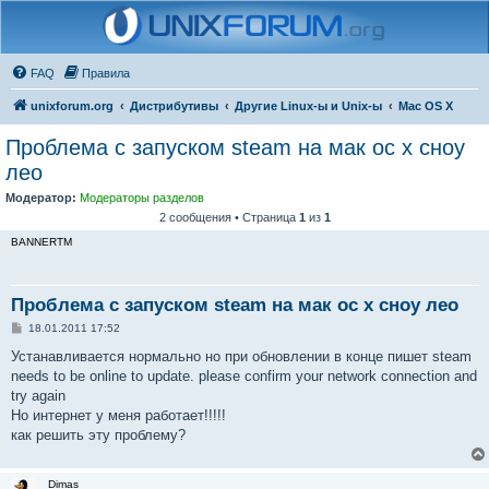
FAQ
Правила
unixforum.org
Дистрибутивы
Другие Linux-ы и Unix-ы
Mac OS X
Проблема с запуском steam на мак ос х сноу
лео
Модератор:
Модераторы разделов
2 сообщения • Страница
1
из
1
BANNERTM
Проблема с запуском steam на мак ос х сноу лео
С
18.01.2011 17:52
о
о
Устанавливается нормально но при обновлении в конце пишет steam
б
needs to be online to update. please confirm your network connection and
щ
е
try again
н
Но интернет у меня работает!!!!!
и
е
как решить эту проблему?
Dimas