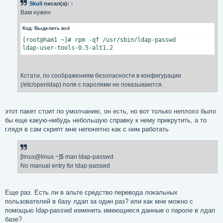
Skull
писал(а):
↑
щ
е
Вам нужен
н
и
Код:
Выделить всё
е
[root@ham1 ~]# rpm -qf /usr/sbin/ldap-passwd

ldap-user-tools-0.5-alt1.2
Кстати, по соображениям безопасности в конфигурации
(/etc/openldap) поля с паролями не показываются.
этот пакет стоит по умолчанию, он есть, но вот только неплохо было
бы еще какую-нибудь небольшую справку к нему прикрутить, а то
глядя в сам скрипт мне непонятно как с ним работать
[linux@linux ~]$ man ldap-passwd
No manual entry for ldap-passwd
Еще раз. Есть ли в альте средство перевода локальных
пользователей в базу лдап за один раз? или как мне можно с
помощью ldap-passwd изменить имеющиеся данные о пароле в лдап
базе?