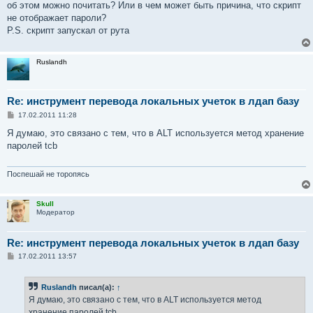
об этом можно почитать? Или в чем может быть причина, что скрипт
не отображает пароли?
P.S. скрипт запускал от рута
Ruslandh
Re: инструмент перевода локальных учеток в лдап базу
С
17.02.2011 11:28
о
о
Я думаю, это связано с тем, что в ALT используется метод хранение
б
паролей tcb
щ
е
н
и
Поспешай не торопясь
е
Skull
Модератор
Re: инструмент перевода локальных учеток в лдап базу
С
17.02.2011 13:57
о
о
б
Ruslandh
писал(а):
↑
щ
е
Я думаю, это связано с тем, что в ALT используется метод
н
хранение паролей tcb