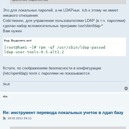
и
е
Это для локальных паролей, а не LDAPных. tcb к этому не имеет
никакого отношения.
Собственно, для управления пользователями LDAP (в т.ч. паролями)
сделан набор вспомогательных программ /usr/sbin/ldap-*
Вам нужен
Код:
Выделить всё
[root@ham1 ~]# rpm -qf /usr/sbin/ldap-passwd

ldap-user-tools-0.5-alt1.2
Кстати, по соображениям безопасности в конфигурации
(/etc/openldap) поля с паролями не показываются.
Skull
ska
Re: инструмент перевода локальных учеток в лдап базу
С
18.02.2011 04:11
о
о
б