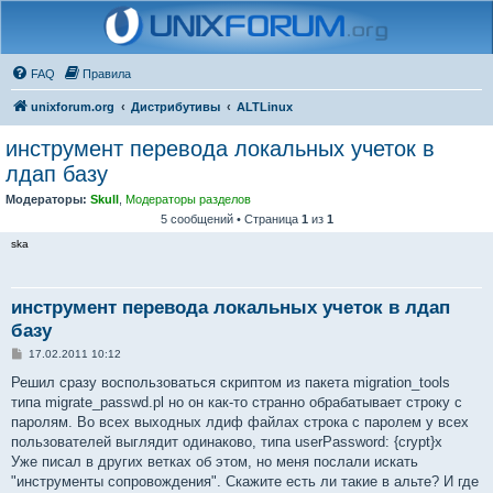
FAQ
Правила
unixforum.org
Дистрибутивы
ALTLinux
инструмент перевода локальных учеток в
лдап базу
Модераторы:
Skull
,
Модераторы разделов
5 сообщений • Страница
1
из
1
ska
инструмент перевода локальных учеток в лдап
базу
С
17.02.2011 10:12
о
о
Решил сразу воспользоваться скриптом из пакета migration_tools
б
типа migrate_passwd.pl но он как-то странно обрабатывает строку с
щ
е
паролям. Во всех выходных лдиф файлах строка с паролем у всех
н
пользователей выглядит одинаково, типа userPassword: {crypt}x
и
е
Уже писал в других ветках об этом, но меня послали искать
"инструменты сопровождения". Скажите есть ли такие в альте? И где