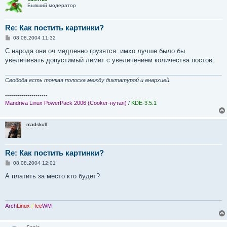
Бывший модератор
Re: Как постить картинки?
С
08.08.2004 11:32
о
о
С народа они оч медленно грузятся. имхо лучше было бы
б
увеличивать допустимый лимит с увеличением количества постов.
щ
е
н
и
Свобода есть тонкая полоска между диктатурой и анархией.
е
---------------------
Mandriva Linux PowerPack 2006 (Cooker-нутая)
/
KDE-3.5.1
madskull
Re: Как постить картинки?
С
08.08.2004 12:01
о
о
А платить за место кто будет?
б
щ
е
н
и
Arch
Linux
/
Ice
WM
е