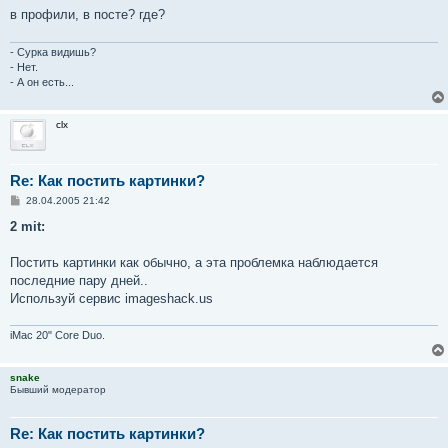
в профили, в посте? где?
- Сурка видишь?
- Нет.
- А он есть...
clx
Re: Как постить картинки?
С
28.04.2005 21:42
о
о
2 mit:
б
щ
е
Постить картинки как обычно, а эта проблемка наблюдается
н
последние пару дней..
и
е
Используй сервис imageshack.us
iMac 20" Core Duo.
snake
Бывший модератор
Re: Как постить картинки?