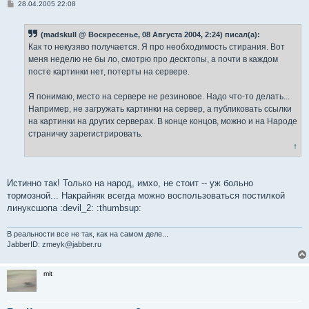
С
28.04.2005 22:08
о
о
б
(madskull @ Воскресенье, 08 Августа 2004, 2:24) писал(а):
щ
е
Как то некузяво получается. Я про необходимость стирания. Вот
н
меня неделю не бы ло, смотрю про десктопы, а почти в каждом
и
е
посте картинки нет, потерты на сервере.
Я понимаю, место на сервере не резиновое. Надо что-то делать...
Например, не загружать картинки на сервер, а публиковать ссылки
на картинки на других серверах. В конце концов, можно и на Народе
страничку зарегистрировать.
↑
Истинно так! Только на народ, имхо, не стоит -- уж больно
тормозной... Накрайняк всегда можно воспользоваться постилкой
линуксшопа :devil_2: :thumbsup:
В реальности все не так, как на самом деле...
JabberID: zmeyk@jabber.ru
mit