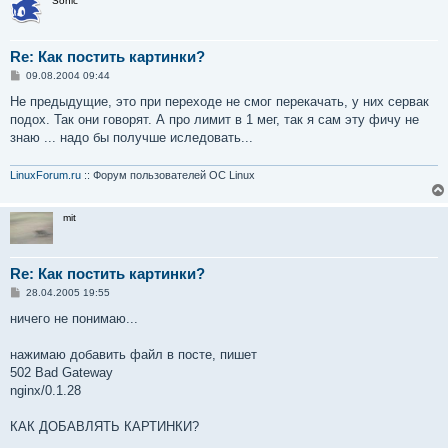
Sonic
Re: Как постить картинки?
С
09.08.2004 09:44
о
о
Не предыдущие, это при переходе не смог перекачать, у них сервак
б
подох. Так они говорят. А про лимит в 1 мег, так я сам эту фичу не
щ
е
знаю ... надо бы получше иследовать...
н
и
е
LinuxForum.ru
:: Форум пользователей ОС Linux
mit
Re: Как постить картинки?
С
28.04.2005 19:55
о
о
ничего не понимаю...
б
щ
е
нажимаю добавить файл в посте, пишет
н
502 Bad Gateway
и
е
nginx/0.1.28
КАК ДОБАВЛЯТЬ КАРТИНКИ?