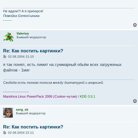
е
н
и
Не ждали?! А я приперся!
е
Помойка Gentoo'шника
-------
Valerius
Бывший модератор
Re: Как постить картинки?
С
02.08.2004 21:10
о
о
я так понял, есть лимит на суммарный обьём всех загруженых
б
файлов - 1мег
щ
е
н
и
Свобода есть тонкая полоска между диктатурой и анархией.
е
---------------------
Mandriva Linux PowerPack 2006 (Cooker-нутая)
/
KDE-3.5.1
serg_sk
Бывший модератор
Re: Как постить картинки?
С
02.08.2004 22:11
о