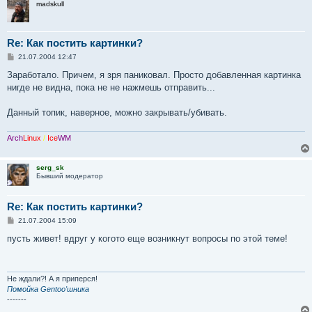
madskull
Re: Как постить картинки?
С
21.07.2004 12:47
о
о
Заработало. Причем, я зря паниковал. Просто добавленная картинка
б
нигде не видна, пока не не нажмешь отправить...
щ
е
н
Данный топик, наверное, можно закрывать/убивать.
и
е
Arch
Linux
/
Ice
WM
serg_sk
Бывший модератор
Re: Как постить картинки?
С
21.07.2004 15:09
о
о
пусть живет! вдруг у когото еще возникнут вопросы по этой теме!
б
щ
е
н
и
Не ждали?! А я приперся!
е
Помойка Gentoo'шника
-------