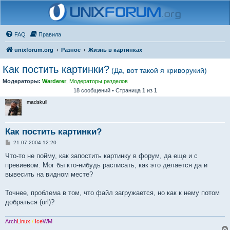
FAQ
Правила
unixforum.org
Разное
Жизнь в картинках
Как постить картинки?
(Да, вот такой я криворукий)
Модераторы:
Warderer
,
Модераторы разделов
18 сообщений • Страница
1
из
1
madskull
Как постить картинки?
С
21.07.2004 12:20
о
о
Что-то не пойму, как запостить картинку в форум, да еще и с
б
превиевом. Мог бы кто-нибудь расписать, как это делается да и
щ
е
вывесить на видном месте?
н
и
е
Точнее, проблема в том, что файл загружается, но как к нему потом
добраться (url)?
Arch
Linux
/
Ice
WM