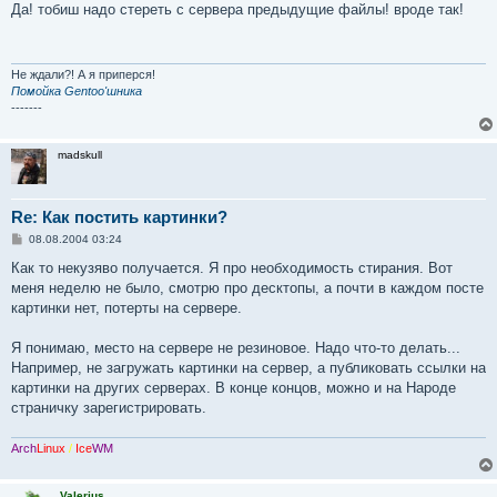
о
Да! тобиш надо стереть с сервера предыдущие файлы! вроде так!
б
щ
е
н
и
Не ждали?! А я приперся!
е
Помойка Gentoo'шника
-------
madskull
Re: Как постить картинки?
С
08.08.2004 03:24
о
о
Как то некузяво получается. Я про необходимость стирания. Вот
б
меня неделю не было, смотрю про десктопы, а почти в каждом посте
щ
е
картинки нет, потерты на сервере.
н
и
е
Я понимаю, место на сервере не резиновое. Надо что-то делать...
Например, не загружать картинки на сервер, а публиковать ссылки на
картинки на других серверах. В конце концов, можно и на Народе
страничку зарегистрировать.
Arch
Linux
/
Ice
WM
Valerius