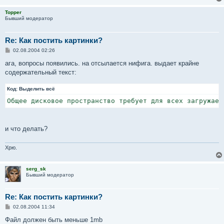
Topper
Бывший модератор
Re: Как постить картинки?
С
02.08.2004 02:26
о
о
ага, вопросы появились. на отсылается нифига. выдает крайне
б
содержательный текст:
щ
е
н
Код:
Выделить всё
и
е
Общее дисковое пространство требует для всех загружаем
и что делать?
Хрю.
serg_sk
Бывший модератор
Re: Как постить картинки?
С
02.08.2004 11:34
о
о
Файл должен быть меньше 1mb