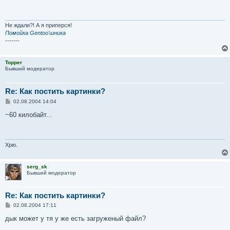
б
щ
е
н
и
Не ждали?! А я приперся!
е
Помойка Gentoo'шника
-------
Topper
Бывший модератор
Re: Как постить картинки?
С
02.08.2004 14:04
о
о
~60 килобайт...
б
щ
е
н
и
Хрю.
е
serg_sk
Бывший модератор
Re: Как постить картинки?
С
02.08.2004 17:11
о
о
дык может у тя у же есть загруженый файл?
б
щ