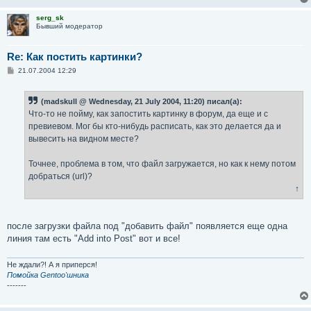
serg_sk
Бывший модератор
Re: Как постить картинки?
С
21.07.2004 12:29
о
о
б
(madskull @ Wednesday, 21 July 2004, 11:20) писал(а):
щ
е
Что-то не пойму, как запостить картинку в форум, да еще и с
н
превиевом. Мог бы кто-нибудь расписать, как это делается да и
и
е
вывесить на видном месте?
Точнее, проблема в том, что файл загружается, но как к нему потом
добраться (url)?
↑
после загрузки файла под "добавить файл" появляется еще одна
линия там есть "Add into Post" вот и все!
Не ждали?! А я приперся!
Помойка Gentoo'шника
-------