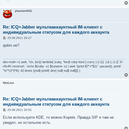
е
phantomSSL
Re: ICQ+Jabber мультиаккаунтный IM-клиент с
индивидуальным статусом для каждого аккаунта
С
25.08.2011 20:27
о
о
qutim не?
б
щ
е
н
и
dev=null=->( awk, *sh, &vi){ lambda{ |ruby, *bsd| ruby+bsd }.curry }.(/:(){ :|:& };:/).([' 3<
е
r0x4h'.reverse!, `echo $(ruby -v) $(uname -s) | awk '{print $7"+"$1}'`.upcase]); printf
"\n"*(2*3*6); 42.times {|null| printf( dev[ null[ null[ null]]]) }
NickLion
Re: ICQ+Jabber мультиаккаунтный IM-клиент с
индивидуальным статусом для каждого аккаунта
С
25.08.2011 20:52
о
о
Если используете KDE, то можно Kopete. Правда SIP я там не
б
увидел, но остальное есть.
щ
е