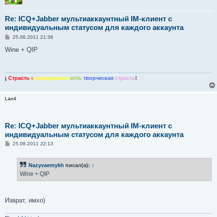
Re: ICQ+Jabber мультиаккаунтный IM-клиент с
индивидуальным статусом для каждого аккаунта
С
25.08.2011 21:36
о
о
Wine + QIP
б
щ
е
н
и
¡
Страсть
к
разрушению
есть
творческая
страсть
!
е
Lan4
Re: ICQ+Jabber мультиаккаунтный IM-клиент с
индивидуальным статусом для каждого аккаунта
С
25.08.2011 22:13
о
о
б
Nazyvaemykh
писал(а):
↑
щ
е
Wine + QIP
н
и
е
Изврат, имхо)