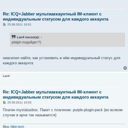
Re: ICQ+Jabber мультиаккаунтный IM-клиент с
индивидуальным статусом для каждого аккаунта
С
25.08.2011 10:01
о
о
б
Lan4
писал(а):
↑
щ
е
pidgin подойдет?)
н
и
е
ниасилил найти, как установить в нём индивидуальный статус для
каждого аккаунта
Lan4
Re: ICQ+Jabber мультиаккаунтный IM-клиент с
индивидуальным статусом для каждого аккаунта
С
25.08.2011 10:03
о
о
Плагин mystatusbox. Пакет с плагином: purple-plugin-pack (во всяком
б
случае в арче так называется)
щ
е
н
и
Blog:
hikki-tech