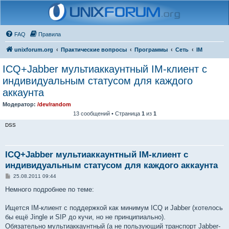
FAQ
Правила
unixforum.org
Практические вопросы
Программы
Сеть
IM
ICQ+Jabber мультиаккаунтный IM-клиент с
индивидуальным статусом для каждого
аккаунта
Модератор:
/dev/random
13 сообщений • Страница
1
из
1
DSS
ICQ+Jabber мультиаккаунтный IM-клиент с
индивидуальным статусом для каждого аккаунта
С
25.08.2011 09:44
о
о
Немного подробнее по теме:
б
щ
е
Ищется IM-клиент с поддержкой как минимум ICQ и Jabber (хотелось
н
бы ещё Jingle и SIP до кучи, но не принципиально).
и
е
Обязательно мультиаккаунтный (а не пользующий транспорт Jabber-