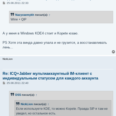
С
25.08.2011 22:33
о
о
б
Nazyvaemykh
писал(а):
↑
щ
е
Wine + QIP
н
и
е
А у меня в Windows KDE4 стоит и Kopete юзаю.
PS Хотя эта винда давно упала и не грузится, а восстанавливать
лень...
NickLion
Re: ICQ+Jabber мультиаккаунтный IM-клиент с
индивидуальным статусом для каждого аккаунта
С
25.08.2011 22:40
о
о
б
DSS
писал(а):
↑
щ
е
н
NickLion
писал(а):
↑
и
е
Если используете KDE, то можно Kopete. Правда SIP я там не
увидел, но остальное есть.