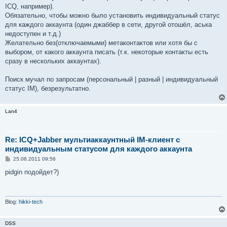
ICQ, например).
Обязательно, чтобы можно было установить индивидуальный статус
для каждого аккаунта (один джаббер в сети, другой отошёл, аська
недоступен и т.д.)
Желательно без(отключаемыми) метаконтактов или хотя бы с
выбором, от какого аккаунта писать (т.к. некоторые контакты есть
сразу в нескольких аккаунтах).
Поиск мучал по запросам (персональный | разный | индивидуальный
статус IM), безрезультатно.
Lan4
Re: ICQ+Jabber мультиаккаунтный IM-клиент с
индивидуальным статусом для каждого аккаунта
С
25.08.2011 09:56
о
о
pidgin подойдет?)
б
щ
е
н
и
Blog:
hikki-tech
е
DSS