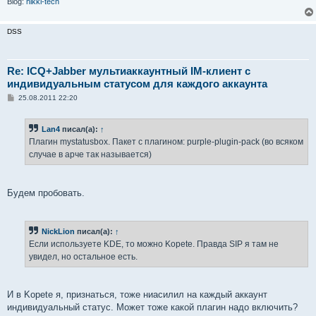
Blog:
hikki-tech
DSS
Re: ICQ+Jabber мультиаккаунтный IM-клиент с
индивидуальным статусом для каждого аккаунта
С
25.08.2011 22:20
о
о
б
Lan4
писал(а):
↑
щ
е
Плагин mystatusbox. Пакет с плагином: purple-plugin-pack (во всяком
н
случае в арче так называется)
и
е
Будем пробовать.
NickLion
писал(а):
↑
Если используете KDE, то можно Kopete. Правда SIP я там не
увидел, но остальное есть.
И в Kopete я, признаться, тоже ниасилил на каждый аккаунт
индивидуальный статус. Может тоже какой плагин надо включить?