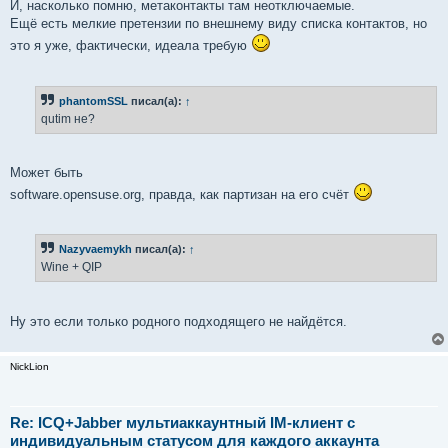
И, насколько помню, метаконтакты там неотключаемые.
Ещё есть мелкие претензии по внешнему виду списка контактов, но
это я уже, фактически, идеала требую
phantomSSL
писал(а):
↑
qutim не?
Может быть
software.opensuse.org, правда, как партизан на его счёт
Nazyvaemykh
писал(а):
↑
Wine + QIP
Ну это если только родного подходящего не найдётся.
NickLion
Re: ICQ+Jabber мультиаккаунтный IM-клиент с
индивидуальным статусом для каждого аккаунта