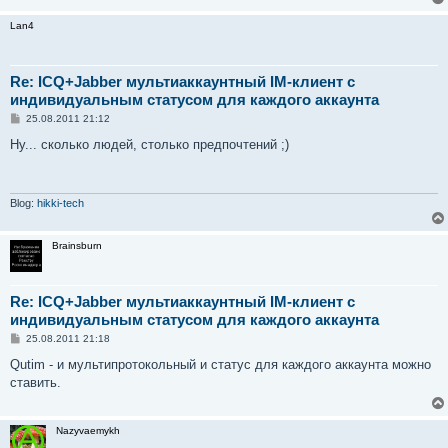
н
и
Lan4
е
Re: ICQ+Jabber мультиаккаунтный IM-клиент с
индивидуальным статусом для каждого аккаунта
С
25.08.2011 21:12
о
о
Ну... сколько людей, столько предпочтений ;)
б
щ
е
н
и
Blog:
hikki-tech
е
Brainsburn
Re: ICQ+Jabber мультиаккаунтный IM-клиент с
индивидуальным статусом для каждого аккаунта
С
25.08.2011 21:18
о
о
Qutim - и мультипротокольный и статус для каждого аккаунта можно
б
ставить.
щ
е
н
и
Nazyvaemykh
е