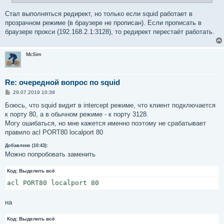
Стал выполняться редирект, но только если squid работает в
прозрачном режиме (в браузере не прописан). Если прописать в
браузере прокси (192.168.2.1:3128), то редирект перестаёт работать.
McSim
Re: очередной вопрос по squid
С
29.07.2019 10:39
о
о
Боюсь, что squid видит в intercept режиме, что клиент подключается
б
к порту 80, а в обычном режиме - к порту 3128.
щ
е
Могу ошибаться, но мне кажется именно поэтому не срабатывает
н
правило acl PORT80 localport 80
и
е
Добавлено (10:43):
Можно попробовать заменить
Код:
Выделить всё
acl PORT80 localport 80
на
Код:
Выделить всё