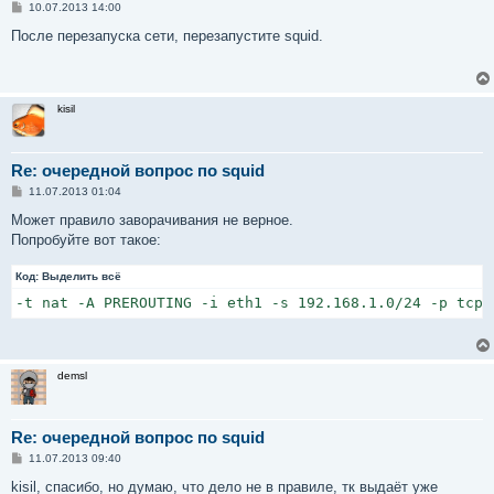
С
10.07.2013 14:00
о
о
После перезапуска сети, перезапустите squid.
б
щ
е
н
и
kisil
е
Re: очередной вопрос по squid
С
11.07.2013 01:04
о
о
Может правило заворачивания не верное.
б
Попробуйте вот такое:
щ
е
н
Код:
Выделить всё
и
е
-t nat -A PREROUTING -i eth1 -s 192.168.1.0/24 -p tcp 
demsl
Re: очередной вопрос по squid
С
11.07.2013 09:40
о
о
kisil, спасибо, но думаю, что дело не в правиле, тк выдаёт уже