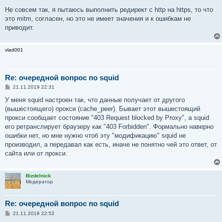
Не совсем так, я пытаюсь выполнить редирект с http на https, то что
это mitm, согласен, но это не имеет значения и к ошибкам не
приводит.
vlad001
Re: очередной вопрос по squid
С
21.11.2019 22:31
о
о
У меня squid настроен так, что данные получает от другого
б
(вышестоящего) прокси (cache_peer). Бывает этот вышестоящий
щ
е
прокси сообщает состояние "403 Request blocked by Proxy", а squid
н
его ретранслирует браузеру как "403 Forbidden". Формально наверно
и
е
ошибки нет, но мне нужно чтоб эту "модификацию" squid не
производил, а передавал как есть, иначе не понятно чей это ответ, от
сайта или от прокси.
Bizdelnick
Модератор
Re: очередной вопрос по squid
С
21.11.2019 22:52
о