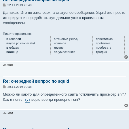
С
22.11.2019 23:43
о
о
Да никак. Это не заголовок, а статусное сообщение. Squid его просто
б
игнорирует и передаёт статус дальше уже с правильным
щ
е
сообщением.
н
и
е
Пишите правильно:
в консол
и
в течени
е
(часа)
приемл
е
мо
вк
у́пе
(с чем-либо)
нович
о
к
пробле
м
а
в о
бщем
ню
анс
проб
о
вать
в
оо
бще
п
о у
молчанию
тра
ф
ик
vlad001
Re: очередной вопрос по squid
С
30.11.2019 00:48
о
о
Можно ли как-то для определённого сайта "отключить просмотр sni"?
б
Как я понял
тут
squid всегда проверяет sni?
щ
е
н
и
vlad001
е