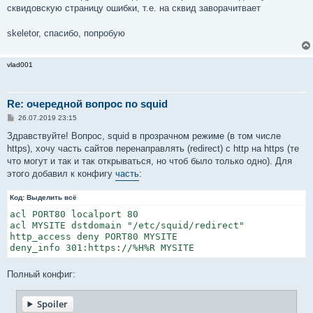
б
сквидовскую страницу ошибки, т.е. на сквид заворачитвает
щ
е
н
skeletor, спасибо, попробую
и
е
vlad001
Re: очередной вопрос по squid
С
26.07.2019 23:15
о
о
Здравствуйте! Вопрос, squid в прозрачном режиме (в том числе
б
https), хочу часть сайтов перенаправлять (redirect) с http на https (те
щ
е
что могут и так и так открываться, но чтоб было только одно). Для
н
этого добавил к конфигу
часть
:
и
е
Код:
Выделить всё
acl PORT80 localport 80

acl MYSITE dstdomain "/etc/squid/redirect"

http_access deny PORT80 MYSITE

Полный конфиг:
Spoiler