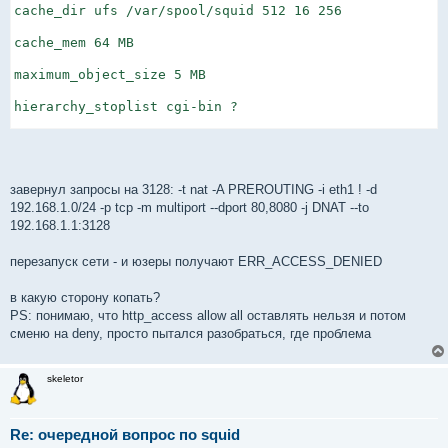
cache_dir ufs /var/spool/squid 512 16 256

cache_mem 64 MB

maximum_object_size 5 MB

hierarchy_stoplist cgi-bin ?

acl localnet src 192.168.1.0/24

acl localhost src 127.0.0.0/8

acl all src 0.0.0.0/0.0.0.0

завернул запросы на 3128: -t nat -A PREROUTING -i eth1 ! -d
http_access allow localnet

192.168.1.0/24 -p tcp -m multiport --dport 80,8080 -j DNAT --to
http_access allow localhost

192.168.1.1:3128
http_access allow all

перезапуск сети - и юзеры получают ERR_ACCESS_DENIED
memory_pools on

memory_pools_limit 50 MB

в какую сторону копать?
error_directory /usr/share/squid/errors/Russian-koi8-r

PS: понимаю, что http_access allow all оставлять нельзя и потом
сменю на deny, просто пытался разобраться, где проблема
visible_hostname seet
skeletor
Re: очередной вопрос по squid