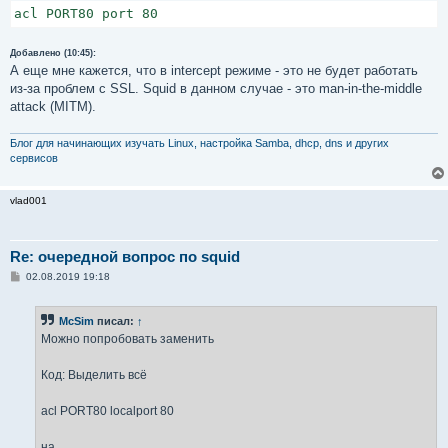
acl PORT80 port 80
Добавлено (10:45):
А еще мне кажется, что в intercept режиме - это не будет работать
из-за проблем с SSL. Squid в данном случае - это man-in-the-middle
attack (MITM).
Блог для начинающих изучать Linux, настройка Samba, dhcp, dns и других
сервисов
vlad001
Re: очередной вопрос по squid
С
02.08.2019 19:18
о
о
б
McSim
писал:
↑
щ
е
Можно попробовать заменить
н
и
е
Код: Выделить всё
acl PORT80 localport 80
на