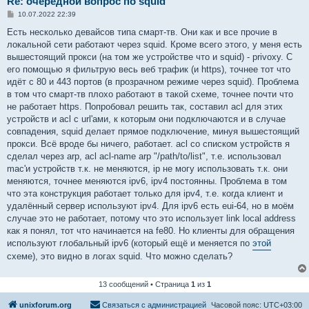
Re: очередной вопрос по squid
С
10.07.2022 22:39
о
о
Есть несколько девайсов типа смарт-тв. Они как и все прочие в
б
локальной сети работают через squid. Кроме всего этого, у меня есть
щ
е
вышестоящий прокси (на том же устройстве что и squid) - privoxy. С
н
его помощью я фильтрую весь веб трафик (и https), точнее тот что
и
е
идёт с 80 и 443 портов (в прозрачном режиме через squid). Проблема
в том что смарт-тв плохо работают в такой схеме, точнее почти что
не работает https. Попробовал решить так, составил acl для этих
устройств и acl с url'ами, к которым они подключаются и в случае
совпадения, squid делает прямое подключение, минуя вышестоящий
прокси. Всё вроде бы ничего, работает. acl со списком устройств я
сделал через arp, acl acl-name arp "/path/to/list", т.е. использовал
mac'и устройств т.к. не меняются, ip не могу использовать т.к. они
меняются, точнее меняются ipv6, ipv4 постоянны. Проблема в том
что эта конструкция работает только для ipv4, т.е. когда клиент и
удалённый сервер используют ipv4. Для ipv6 есть eui-64, но в моём
случае это не работает, потому что это использует link local address
как я понял, тот что начинается на fe80. Но клиенты для обращения
используют глобальный ipv6 (который ещё и меняется по
этой
схеме), это видно в логах squid. Что можно сделать?
13 сообщений • Страница
1
из
1
unixforum.org
Связаться с администрацией
Часовой пояс:
UTC+03:00