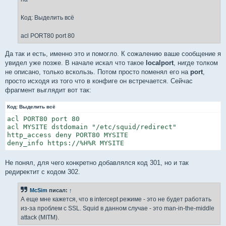
Код: Выделить всё
acl PORT80 port 80
Да так и есть, именно это и помогло. К сожалению ваше сообщение я
увидел уже позже. В начале искал что такое
localport
, нигде толком
не описано, только вскользь. Потом просто поменял его на
port
,
просто исходя из того что в конфиге он встречается. Сейчас
фрагмент выглядит вот так:
Код:
Выделить всё
acl PORT80 port 80

acl MYSITE dstdomain "/etc/squid/redirect"

http_access deny PORT80 MYSITE

deny_info https://%H%R MYSITE
Не понял, для чего конкретно добавлялся код 301, но и так
редиректит с кодом 302.
McSim
писал:
↑
А еще мне кажется, что в intercept режиме - это не будет работать
из-за проблем с SSL. Squid в данном случае - это man-in-the-middle
attack (MITM).