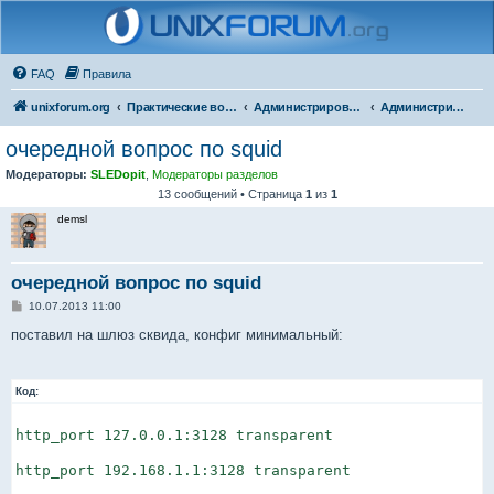
FAQ
Правила
unixforum.org
Практические вопросы
Администрирование
Администрирование для начинающих
очередной вопрос по squid
Модераторы:
SLEDopit
,
Модераторы разделов
13 сообщений • Страница
1
из
1
demsl
очередной вопрос по squid
С
10.07.2013 11:00
о
о
поставил на шлюз сквида, конфиг минимальный:
б
щ
е
н
Код:
и
е
http_port 127.0.0.1:3128 transparent

http_port 192.168.1.1:3128 transparent
