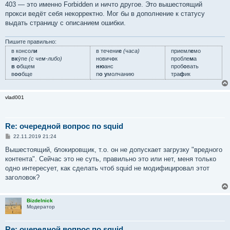
о
403 — это именно Forbidden и ничто другое. Это вышестоящий
б
прокси ведёт себя некорректно. Мог бы в дополнение к статусу
щ
е
выдать страницу с описанием ошибки.
н
и
е
Пишите правильно:
в консол
и
в течени
е
(часа)
приемл
е
мо
вк
у́пе
(с чем-либо)
нович
о
к
пробле
м
а
в о
бщем
ню
анс
проб
о
вать
в
оо
бще
п
о у
молчанию
тра
ф
ик
vlad001
Re: очередной вопрос по squid
С
22.11.2019 21:24
о
о
Вышестоящий, блокировщик, т.о. он не допускает загрузку "вредного
б
контента". Сейчас это не суть, правильно это или нет, меня только
щ
е
одно интересует, как сделать чтоб squid не модифицировал этот
н
заголовок?
и
е
Bizdelnick
Модератор
Re: очередной вопрос по squid