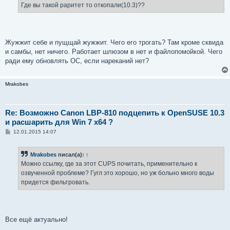
е
Где вы такой раритет то откопали(10.3)??
н
и
е
Жужжит себе и пущщай жужжит. Чего его трогать? Там кроме сквида
и самбы, нет ничего. Работает шлюзом в нет и файлопомойкой. Чего
ради ему обновлять ОС, если нареканий нет?
Mrakobes
Re: Возможно Canon LBP-810 подцепить к OpenSUSE 10.3
и расшарить для Win 7 x64 ?
С
12.01.2015 14:07
о
о
б
Mrakobes
писал(а):
↑
щ
е
Можно ссылку, где за этот CUPS почитать, применительно к
н
озвученной проблеме? Гугл это хорошо, но уж больно много воды
и
е
придется фильтровать.
Все ещё актуально!