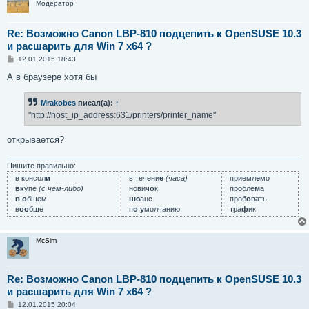
Модератор
Re: Возможно Canon LBP-810 подцепить к OpenSUSE 10.3
и расшарить для Win 7 x64 ?
С
12.01.2015 18:43
о
о
А в браузере хотя бы
б
щ
е
Mrakobes
писал(а):
↑
н
"http://host_ip_address:631/printers/printer_name"
и
е
открывается?
Пишите правильно:
в консол
и
в течени
е
(часа)
приемл
е
мо
вк
у́пе
(с чем-либо)
нович
о
к
пробле
м
а
в о
бщем
ню
анс
проб
о
вать
в
оо
бще
п
о у
молчанию
тра
ф
ик
McSim
Re: Возможно Canon LBP-810 подцепить к OpenSUSE 10.3
и расшарить для Win 7 x64 ?
С
12.01.2015 20:04