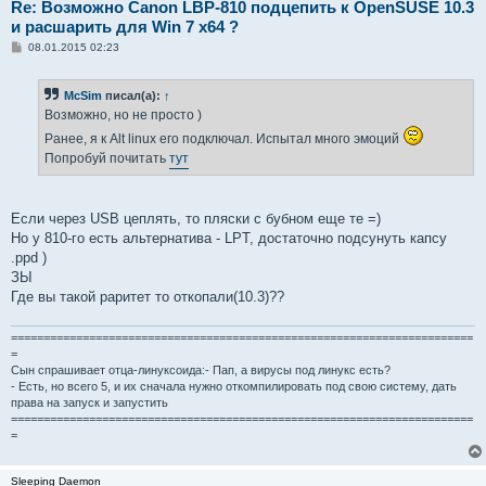
Re: Возможно Canon LBP-810 подцепить к OpenSUSE 10.3
и расшарить для Win 7 x64 ?
С
08.01.2015 02:23
о
о
б
McSim
писал(а):
↑
щ
е
Возможно, но не просто )
н
и
Ранее, я к Alt linux его подключал. Испытал много эмоций
е
Попробуй почитать
тут
Если через USB цеплять, то пляски с бубном еще те =)
Но у 810-го есть альтернатива - LPT, достаточно подсунуть капсу
.ppd )
ЗЫ
Где вы такой раритет то откопали(10.3)??
=======================================================================
=
Сын спрашивает отца-линуксоида:- Пап, а вирусы под линукс есть?
- Есть, но всего 5, и их сначала нужно откомпилировать под свою систему, дать
права на запуск и запустить
=======================================================================
=
Sleeping Daemon