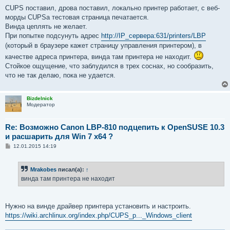
CUPS поставил, дрова поставил, локально принтер работает, с веб-
морды CUPSа тестовая страница печатается.
Винда цеплять не желает.
При попытке подсунуть адрес
http://IP_сервера:631/printers/LBP
(который в браузере кажет страницу управления принтером), в
качестве адреса принтера, винда там принтера не находит.
Стойкое ощущение, что заблудился в трех соснах, но сообразить,
что не так делаю, пока не удается.
Bizdelnick
Модератор
Re: Возможно Canon LBP-810 подцепить к OpenSUSE 10.3
и расшарить для Win 7 x64 ?
С
12.01.2015 14:19
о
о
б
Mrakobes
писал(а):
↑
щ
е
винда там принтера не находит
н
и
е
Нужно на винде драйвер принтера установить и настроить.
https://wiki.archlinux.org/index.php/CUPS_p..._Windows_client