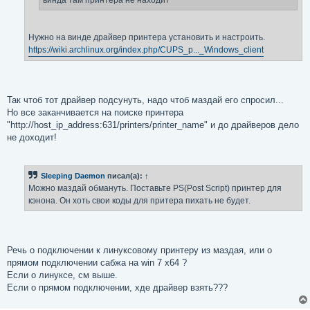
Нужно на винде драйвер принтера установить и настроить.
https://wiki.archlinux.org/index.php/CUPS_p..._Windows_client
Так чтоб тот драйвер подсунуть, надо чтоб маздай его спросил...
Но все заканчивается на поиске принтера
"http://host_ip_address:631/printers/printer_name" и до драйверов дело
не доходит!
Sleeping Daemon
писал(а):
↑
Можно маздай обмануть. Поставьте PS(Post Script) принтер для
кэнона. Он хоть свои коды для притера пихать не будет.
Речь о подключении к линуксовому принтеру из маздая, или о
прямом подключении сабжа на win 7 х64 ?
Если о линуксе, см выше.
Если о прямом подключении, хде драйвер взять???