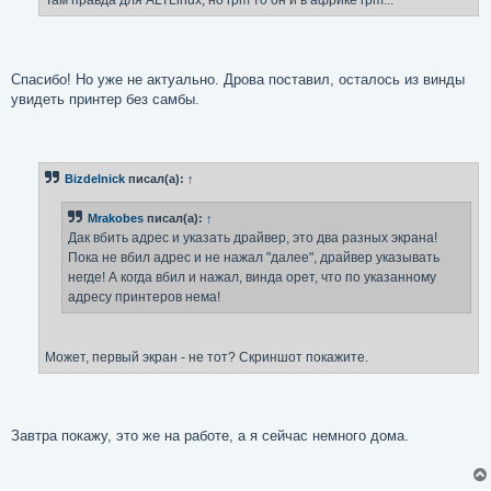
Там правда для ALTLinux, но rpm то он и в африке rpm...
Спасибо! Но уже не актуально. Дрова поставил, осталось из винды
увидеть принтер без самбы.
Bizdelnick
писал(а):
↑
Mrakobes
писал(а):
↑
Дак вбить адрес и указать драйвер, это два разных экрана!
Пока не вбил адрес и не нажал "далее", драйвер указывать
негде! А когда вбил и нажал, винда орет, что по указанному
адресу принтеров нема!
Может, первый экран - не тот? Скриншот покажите.
Завтра покажу, это же на работе, а я сейчас немного дома.