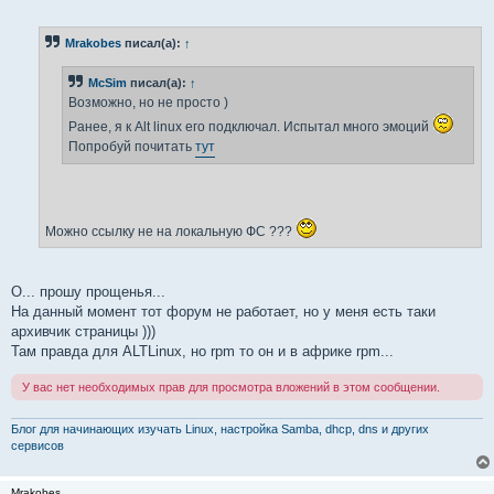
о
о
б
Mrakobes
писал(а):
↑
щ
е
н
McSim
писал(а):
↑
и
е
Возможно, но не просто )
Ранее, я к Alt linux его подключал. Испытал много эмоций
Попробуй почитать
тут
Можно ссылку не на локальную ФС ???
О... прошу прощенья...
На данный момент тот форум не работает, но у меня есть таки
архивчик страницы )))
Там правда для ALTLinux, но rpm то он и в африке rpm...
У вас нет необходимых прав для просмотра вложений в этом сообщении.
Блог для начинающих изучать Linux, настройка Samba, dhcp, dns и других
сервисов
Mrakobes