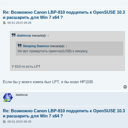
Re: Возможно Canon LBP-810 подцепить к OpenSUSE 10.3
и расшарить для Win 7 x64 ?
С
08.01.2015 09:26
о
о
б
diablocrp
писал(а):
↑
щ
е
н
Sleeping Daemon
писал(а):
↑
и
е
Но вот прикрутить принтер(USB) к линуксу,
У 810-го есть LPT
Если бы у моего компа был LPT, я бы юзал HP1100.
diablocrp
Re: Возможно Canon LBP-810 подцепить к OpenSUSE 10.3
и расшарить для Win 7 x64 ?
С
08.01.2015 09:35
о