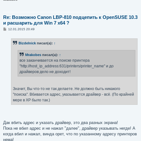
Re: Возможно Canon LBP-810 подцепить к OpenSUSE 10.3
и расшарить для Win 7 x64 ?
С
12.01.2015 20:49
о
о
б
Bizdelnick
писал(а):
↑
щ
е
н
Mrakobes
писал(а):
↑
и
е
все заканчивается на поиске принтера
"http://host_ip_address:631/printers/printer_name" и до
драйверов дело не доходит!
Значит, Вы что-то не так делаете. Не должно быть никакого
"поиска". Вбивается адрес, указывается драйвер - всё. (По крайней
мере в XP было так.)
Дак вбить адрес и указать драйвер, это два разных экрана!
Пока не вбил адрес и не нажал "далее", драйвер указывать негде! А
когда вбил и нажал, винда орет, что по указанному адресу принтеров
нема!