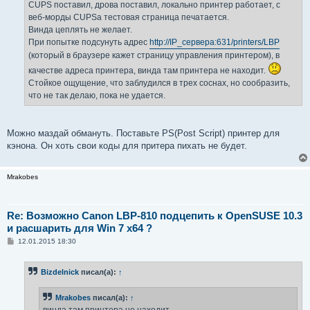
CUPS поставил, дрова поставил, локально принтер работает, с
веб-морды CUPSа тестовая страница печатается.
Винда цеплять не желает.
При попытке подсунуть адрес
http://IP_сервера:631/printers/LBP
(который в браузере кажет страницу управления принтером), в
качестве адреса принтера, винда там принтера не находит.
Стойкое ощущение, что заблудился в трех соснах, но сообразить,
что не так делаю, пока не удается.
Можно маздай обмануть. Поставьте PS(Post Script) принтер для
кэнона. Он хоть свои коды для притера пихать не будет.
Mrakobes
Re: Возможно Canon LBP-810 подцепить к OpenSUSE 10.3
и расшарить для Win 7 x64 ?
С
12.01.2015 18:30
о
о
б
Bizdelnick
писал(а):
↑
щ
е
н
Mrakobes
писал(а):
↑
и
е
винда там принтера не находит