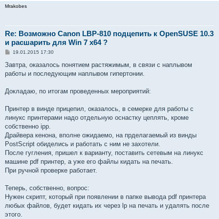
Mrakobes
Re: Возможно Canon LBP-810 подцепить к OpenSUSE 10.3
и расшарить для Win 7 x64 ?
С
19.01.2015 17:30
о
о
Завтра, оказалось понятием растяжимым, в связи с наплывом
б
работы и последующим наплывом гипертонии.
щ
е
н
Докладаю, по итогам проведенных мероприятий:
и
е
Принтер в винде прицепил, оказалось, в семерке для работы с
линукс принтерами надо отдельную оснастку цеплять, кроме
собственно ipp.
Драйвера кенона, вполне ожидаемо, на прделагаемый из винды
PostScript обиделись и работать с ним не захотели.
После гугления, пришел к варианту, поставить сетевым на линукс
машине pdf принтер, а уже его файлы кидать на печать.
При ручной проверке работает.
Теперь, собственно, вопрос:
Нужен скрипт, который при появлении в папке вывода pdf принтера
любых файлов, будет кидать их через lp на печать и удалять после
этого.