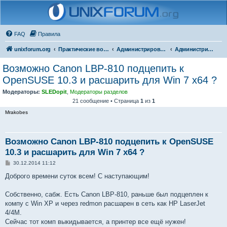
FAQ
Правила
unixforum.org
Практические вопросы
Администрирование
Администрирование для начинающих
Возможно Canon LBP-810 подцепить к
OpenSUSE 10.3 и расшарить для Win 7 x64 ?
Модераторы:
SLEDopit
,
Модераторы разделов
21 сообщение • Страница
1
из
1
Mrakobes
Возможно Canon LBP-810 подцепить к OpenSUSE
10.3 и расшарить для Win 7 x64 ?
С
30.12.2014 11:12
о
о
Доброго времени суток всем! С наступающим!
б
щ
е
Собственно, сабж. Есть Canon LBP-810, раньше был подцеплен к
н
компу с Win XP и через redmon расшарен в сеть как HP LaserJet
и
е
4/4M.
Сейчас тот комп выкидывается, а принтер все ещё нужен!