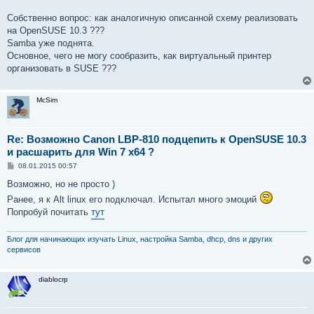
Собственно вопрос: как аналогичную описанной схему реализовать
на OpenSUSE 10.3 ???
Samba уже поднята.
Основное, чего не могу сообразить, как виртуальный принтер
организовать в SUSE ???
McSim
Re: Возможно Canon LBP-810 подцепить к OpenSUSE 10.3
и расшарить для Win 7 x64 ?
С
08.01.2015 00:57
о
о
Возможно, но не просто )
б
Ранее, я к Alt linux его подключал. Испытал много эмоций
щ
е
Попробуй почитать
тут
н
и
е
Блог для начинающих изучать Linux, настройка Samba, dhcp, dns и других
сервисов
diablocrp