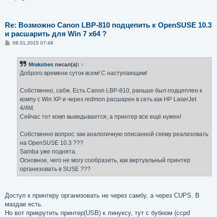
Re: Возможно Canon LBP-810 подцепить к OpenSUSE 10.3
и расшарить для Win 7 x64 ?
С
08.01.2015 07:48
о
о
б
Mrakobes
писал(а):
↑
щ
е
Доброго времени суток всем! С наступающим!
н
и
е
Собственно, сабж. Есть Canon LBP-810, раньше был подцеплен к
компу с Win XP и через redmon расшарен в сеть как HP LaserJet
4/4M.
Сейчас тот комп выкидывается, а принтер все ещё нужен!
Собственно вопрос: как аналогичную описанной схему реализовать
на OpenSUSE 10.3 ???
Samba уже поднята.
Основное, чего не могу сообразить, как виртуальный принтер
организовать в SUSE ???
Доступ к принтеру организовать не через самбу, а через CUPS. В
маздае есть.
Но вот прикрутить принтер(USB) к линуксу, тут с бубном (ccpd