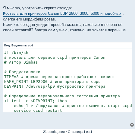
Я мыслю, употребить скрипт отсюда:
Костыль для принтеров Canon LBP 2900, 3000, 5000 и подобных
,
слегка его мордифицировав.
Если кто сегодня увидит, просьба сказать, наколько я неправ со
своей вставкой? Завтра сам узнаю, конечно, но хочется пораньше.
Код:
Выделить всё
#! /bin/sh

# костыль для сервиса ccpd принтеров Canon

# Автор Dimbas

# Предустановки

TIME=3 # время через которое срабатывет скрипт

NAME_PRINT=LBP2900 # имя принтера в cups

DEVPRINT=/dev/usp/lp0 #устройство принтера

# Определение первоночального состояния принтера

if test -c $DEVPRINT; then

    echo 1 > /tmp/canon # принтер включен, старт ccpd

    service ccpd restart

else

    echo 0 > /tmp/canon # принтер выключен, стоп ccpd

    service ccpd stop

fi

21 сообщение • Страница
1
из
1