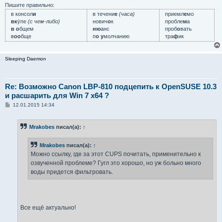
Пишите правильно:
в консол
и
в течени
е
(часа)
приемл
е
мо
вк
у́пе
(с чем-либо)
нович
о
к
пробле
м
а
в о
бщем
ню
анс
проб
о
вать
в
оо
бще
п
о у
молчанию
тра
ф
ик
Sleeping Daemon
Re: Возможно Canon LBP-810 подцепить к OpenSUSE 10.3
и расшарить для Win 7 x64 ?
С
12.01.2015 14:34
о
о
б
Mrakobes
писал(а):
↑
щ
е
н
Mrakobes
писал(а):
↑
и
е
Можно ссылку, где за этот CUPS почитать, применительно к
озвученной проблеме? Гугл это хорошо, но уж больно много
воды придется фильтровать.
Все ещё актуально!