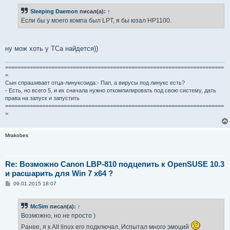
о
б
Sleeping Daemon
писал(а):
↑
щ
е
Если бы у моего компа был LPT, я бы юзал HP1100.
н
и
е
ну мож хоть у ТСа найдется))
=======================================================================
=
Сын спрашивает отца-линуксоида:- Пап, а вирусы под линукс есть?
- Есть, но всего 5, и их сначала нужно откомпилировать под свою систему, дать
права на запуск и запустить
=======================================================================
=
Mrakobes
Re: Возможно Canon LBP-810 подцепить к OpenSUSE 10.3
и расшарить для Win 7 x64 ?
С
09.01.2015 18:07
о
о
б
McSim
писал(а):
↑
щ
е
Возможно, но не просто )
н
и
Ранее, я к Alt linux его подключал. Испытал много эмоций