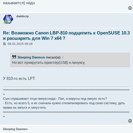
называется) надо.
diablocrp
Re: Возможно Canon LBP-810 подцепить к OpenSUSE 10.3
и расшарить для Win 7 x64 ?
С
08.01.2015 09:18
о
о
б
Sleeping Daemon
писал(а):
↑
щ
е
Но вот прикрутить принтер(USB) к линуксу,
н
и
е
У 810-го есть LPT
=======================================================================
=
Сын спрашивает отца-линуксоида:- Пап, а вирусы под линукс есть?
- Есть, но всего 5, и их сначала нужно откомпилировать под свою систему, дать
права на запуск и запустить
=======================================================================
=
Sleeping Daemon