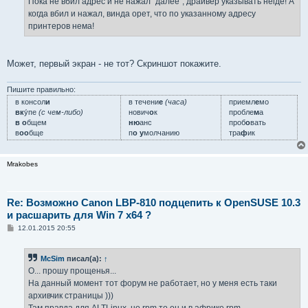
Пока не вбил адрес и не нажал "далее", драйвер указывать негде! А
и
е
когда вбил и нажал, винда орет, что по указанному адресу
принтеров нема!
Может, первый экран - не тот? Скриншот покажите.
Пишите правильно:
в консол
и
в течени
е
(часа)
приемл
е
мо
вк
у́пе
(с чем-либо)
нович
о
к
пробле
м
а
в о
бщем
ню
анс
проб
о
вать
в
оо
бще
п
о у
молчанию
тра
ф
ик
Mrakobes
Re: Возможно Canon LBP-810 подцепить к OpenSUSE 10.3
и расшарить для Win 7 x64 ?
С
12.01.2015 20:55
о
о
б
McSim
писал(а):
↑
щ
е
О... прошу прощенья...
н
На данный момент тот форум не работает, но у меня есть таки
и
е
архивчик страницы )))