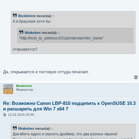
Bizdelnick
писал(а):
↑
А в браузере хотя бы
Mrakobes
писал(а):
↑
"http://host_ip_address:631/printers/printer_name"
открывается?
Да, открывается и тестовую оттуда печатает.
Bizdelnick
Модератор
Re: Возможно Canon LBP-810 подцепить к OpenSUSE 10.3
и расшарить для Win 7 x64 ?
С
12.01.2015 20:50
о
о
б
Mrakobes
писал(а):
↑
щ
е
Дак вбить адрес и указать драйвер, это два разных экрана!
н