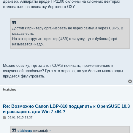
драйвер. Аппараты вроде HP1100 склонны на сложных векторах
жаловаться на нехватку бортового ОЗУ.
Доступ к принтеру организовать не через самбу, а через CUPS. В
маздае есть.
Но вот прикрутить принтер(USB) к линуксу, тут с бубном (ccpd
называется) надо.
Можно ссылку, где за этот CUPS почитать, применительно к
озвученной проблеме? Гугл это хорошо, но уж больно много воды
придется фильтровать.
Mrakobes
Re: Возможно Canon LBP-810 подцепить к OpenSUSE 10.3
и расшарить для Win 7 x64 ?
С
09.01.2015 23:37
о
о
б
diablocrp
писал(а):
↑
щ