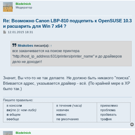
Bizdelnick
Модератор
Re: Возможно Canon LBP-810 подцепить к OpenSUSE 10.3
и расшарить для Win 7 x64 ?
С
12.01.2015 18:31
о
о
б
Mrakobes
писал(а):
↑
щ
е
все заканчивается на поиске принтера
н
"http://host_ip_address:631/printers/printer_name" и до драйверов
и
е
дело не доходит!
Значит, Вы что-то не так делаете. Не должно быть никакого "поиска".
Вбивается адрес, указывается драйвер - всё. (По крайней мере в XP
было так.)
Пишите правильно:
в консол
и
в течени
е
(часа)
приемл
е
мо
вк
у́пе
(с чем-либо)
нович
о
к
пробле
м
а
в о
бщем
ню
анс
проб
о
вать
в
оо
бще
п
о у
молчанию
тра
ф
ик
Bizdelnick