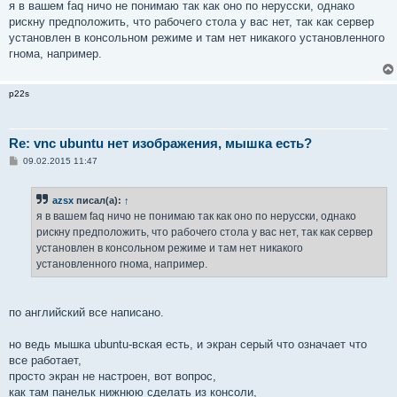
о
я в вашем faq ничо не понимаю так как оно по нерусски, однако
б
рискну предположить, что рабочего стола у вас нет, так как сервер
щ
е
установлен в консольном режиме и там нет никакого установленного
н
гнома, например.
и
е
p22s
Re: vnc ubuntu нет изображения, мышка есть?
С
09.02.2015 11:47
о
о
б
azsx
писал(а):
↑
щ
е
я в вашем faq ничо не понимаю так как оно по нерусски, однако
н
рискну предположить, что рабочего стола у вас нет, так как сервер
и
е
установлен в консольном режиме и там нет никакого
установленного гнома, например.
по английский все написано.
но ведь мышка ubuntu-вская есть, и экран серый что означает что
все работает,
просто экран не настроен, вот вопрос,
как там панельк нижнюю сделать из консоли,