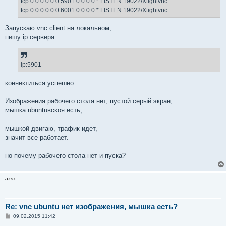
tcp 0 0 0.0.0.0:5901 0.0.0.0:* LISTEN 19022/Xtightvnc
tcp 0 0 0.0.0.0:6001 0.0.0.0:* LISTEN 19022/Xtightvnc
Запускаю vnc client на локальном,
пишу ip сервера
ip:5901
коннектиться успешно.
Изображения рабочего стола нет, пустой серый экран,
мышка ubuntuвскоя есть,
мышкой двигаю, трафик идет,
значит все работает.
но почему рабочего стола нет и пуска?
azsx
Re: vnc ubuntu нет изображения, мышка есть?
С
09.02.2015 11:42
о