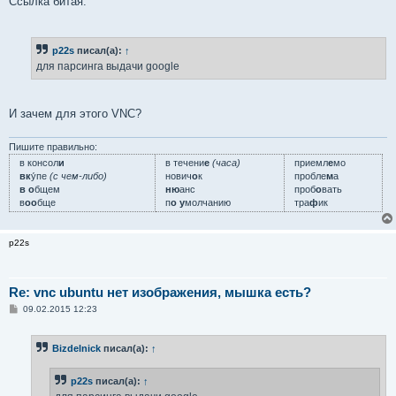
Ссылка битая.
p22s
писал(а):
↑
для парсинга выдачи google
И зачем для этого VNC?
Пишите правильно:
в консол
и
в течени
е
(часа)
приемл
е
мо
вк
у́пе
(с чем-либо)
нович
о
к
пробле
м
а
в о
бщем
ню
анс
проб
о
вать
в
оо
бще
п
о у
молчанию
тра
ф
ик
p22s
Re: vnc ubuntu нет изображения, мышка есть?
С
09.02.2015 12:23
о
о
б
Bizdelnick
писал(а):
↑
щ
е
н
p22s
писал(а):
↑
и
е