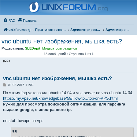
FAQ
Правила
unixforum.org
Практические вопросы
Администрирование
Администрирование для начинающих
vnc ubuntu нет изображения, мышка есть?
Модераторы:
SLEDopit
,
Модераторы разделов
13 сообщений • Страница
1
из
1
p22s
vnc ubuntu нет изображения, мышка есть?
С
09.02.2015 11:03
о
о
По этому faq установил ubuntu 14.04 и vnc server на vps ubuntu 14.04:
б
https://my.vps6.net/knowledgebase/59/How-to...top-on-VPS.html
щ
е
нужно для просмотра поисковой оптимизации, для парсинга
н
выдачи google, с иностранного ip.
и
е
netstat -tuwapn на vps: