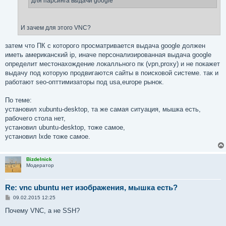
для парсинга выдачи google
И зачем для этого VNC?
затем что ПК с которого просматривается выдача google должен
иметь американский ip, иначе персонализированная выдача google
определит местонахождение локалльного пк (vpn,proxy) и не покажет
выдачу под которую продвигаются сайты в поисковой системе. так и
работают seo-опттимизаторы под usa,europe рынок.
По теме:
установил xubuntu-desktop, та же самая ситуация, мышка есть,
рабочего стола нет,
установил ubuntu-desktop, тоже самое,
установил lxde тоже самое.
Bizdelnick
Модератор
Re: vnc ubuntu нет изображения, мышка есть?
С
09.02.2015 12:25
о
о
Почему VNC, а не SSH?
б
щ