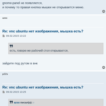
gnome-panel не появляется,
и почему то правая кнопка мышки не открывается меню.
azsx
Re: vnc ubuntu нет изображения, мышка есть?
С
09.02.2015 13:22
о
о
б
щ
е
есть, говорю же рабочий стол открывается,
н
и
е
зайдите под рутом в внк
p22s
Re: vnc ubuntu нет изображения, мышка есть?
С
09.02.2015 13:25
о
о
б
azsx
писал(а):
↑
щ
е