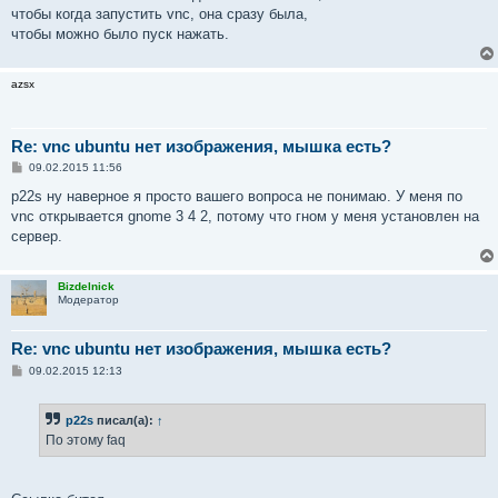
чтобы когда запустить vnc, она сразу была,
чтобы можно было пуск нажать.
azsx
Re: vnc ubuntu нет изображения, мышка есть?
С
09.02.2015 11:56
о
о
p22s ну наверное я просто вашего вопроса не понимаю. У меня по
б
vnc открывается gnome 3 4 2, потому что гном у меня установлен на
щ
е
сервер.
н
и
е
Bizdelnick
Модератор
Re: vnc ubuntu нет изображения, мышка есть?
С
09.02.2015 12:13
о
о
б
p22s
писал(а):
↑
щ
е
По этому faq
н
и
е