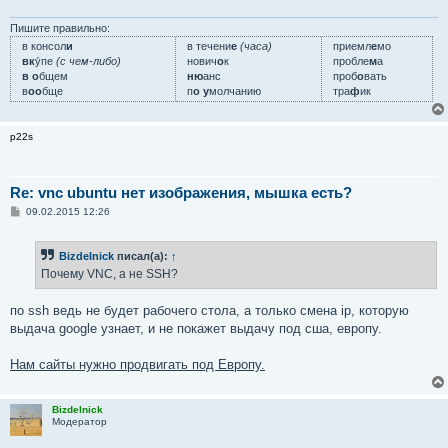
е
н
и
Пишите правильно:
е
в консол
и
в течени
е
(часа)
приемл
е
мо
вк
у́пе
(с чем-либо)
нович
о
к
пробле
м
а
в о
бщем
ню
анс
проб
о
вать
в
оо
бще
п
о у
молчанию
тра
ф
ик
p22s
Re: vnc ubuntu нет изображения, мышка есть?
С
09.02.2015 12:26
о
о
б
Bizdelnick
писал(а):
↑
щ
е
Почему VNC, а не SSH?
н
и
е
по ssh ведь не будет рабочего стола, а только смена ip, которую
выдача google узнает, и не покажет выдачу под сша, европу.
Нам сайты нужно продвигать под Европу.
Bizdelnick
Модератор