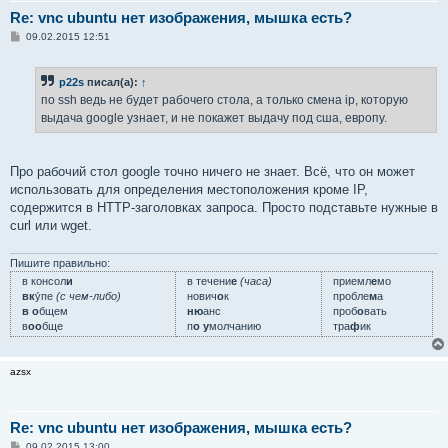
Re: vnc ubuntu нет изображения, мышка есть?
С
09.02.2015 12:51
о
о
б
p22s
писал(а):
↑
щ
е
по ssh ведь не будет рабочего стола, а только смена ip, которую
н
выдача google узнает, и не покажет выдачу под сша, европу.
и
е
Про рабочий стол google точно ничего не знает. Всё, что он может
использовать для определения местоположения кроме IP,
содержится в HTTP-заголовках запроса. Просто подставьте нужные в
curl или wget.
Пишите правильно:
в консол
и
в течени
е
(часа)
приемл
е
мо
вк
у́пе
(с чем-либо)
нович
о
к
пробле
м
а
в о
бщем
ню
анс
проб
о
вать
в
оо
бще
п
о у
молчанию
тра
ф
ик
azsx
Re: vnc ubuntu нет изображения, мышка есть?
С
09.02.2015 13:00