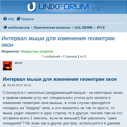
FAQ
Правила
unixforum.org
Практические вопросы
GUI, DE/WM
XFCE
Интервал мыши для изменения геометрии
окон
Модератор:
Модераторы разделов
7 сообщений • Страница
1
из
1
denel
Интервал мыши для изменения геометрии окон
С
09.08.2015 19:32
о
о
Столкнулся с несколько раздражающей вещью - на некоторых окнах
б
в правом нижнем углу нет специального уголка для захвата и
щ
е
изменения геометрии окна мышью, в этом случае приходится
н
попадать на "бордюр" окна, а это оказалось не так то просто, то
и
е
мышь уедет лишнего в одну сторону то в другую, похоже там на это
оставили всего 1 пиксель, если не меньше!) Как увеличить "шанс
попадания"? Не знаю как в других дистрах, используется в данном