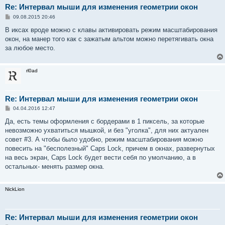
Re: Интервал мыши для изменения геометрии окон
С
09.08.2015 20:46
о
о
В иксах вроде можно с клавы активировать режим масштабирования
б
окон, на манер того как с зажатым альтом можно перетягивать окна
щ
е
за любое место.
н
и
е
rl0ad
Re: Интервал мыши для изменения геометрии окон
С
04.04.2016 12:47
о
о
Да, есть темы оформления с бордерами в 1 пиксель, за которые
б
невозможно ухватиться мышкой, и без "уголка", для них актуален
щ
е
совет #3. А чтобы было удобно, режим масштабирования можно
н
повесить на "бесполезный" Caps Lock, причем в окнах, развернутых
и
е
на весь экран, Caps Lock будет вести себя по умолчанию, а в
остальных- менять размер окна.
NickLion
Re: Интервал мыши для изменения геометрии окон