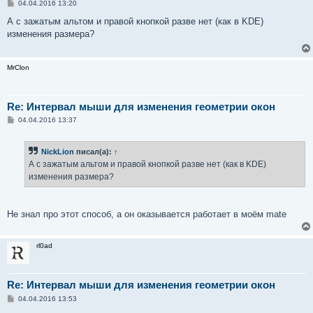
С
04.04.2016 13:20
о
о
А с зажатым альтом и правой кнопкой разве нет (как в KDE)
б
изменения размера?
щ
е
н
и
MrClon
е
Re: Интервал мыши для изменения геометрии окон
С
04.04.2016 13:37
о
о
б
NickLion
писал(а):
↑
щ
е
А с зажатым альтом и правой кнопкой разве нет (как в KDE)
н
изменения размера?
и
е
Не знал про этот способ, а он оказывается работает в моём mate
rl0ad
Re: Интервал мыши для изменения геометрии окон
С
04.04.2016 13:53
о