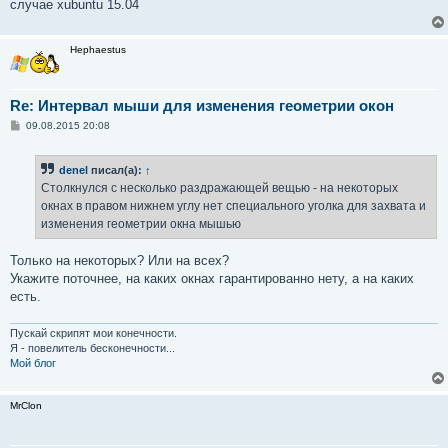
случае xubuntu 15.04
Hephaestus
Re: Интервал мыши для изменения геометрии окон
С
09.08.2015 20:08
о
о
б
denel
писал(а):
↑
щ
е
Столкнулся с несколько раздражающей вещью - на некоторых
н
окнах в правом нижнем углу нет специального уголка для захвата и
и
е
изменения геометрии окна мышью
Только на некоторых? Или на всех?
Укажите поточнее, на каких окнах гарантированно нету, а на каких
есть.
Пускай скрипят мои конечности.
Я - повелитель бесконечности...
Мой блог
MrClon