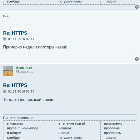
в
оо
бще
п
о у
молчанию
тра
ф
ик
straf
Re: HTTPS
С
01.11.2016 02:11
о
о
Примерно недели полторы назад!
б
щ
е
н
и
Bizdelnick
е
Модератор
Re: HTTPS
С
01.11.2016 02:14
о
о
Тогда точно никакой связи.
б
щ
е
н
и
Пишите правильно:
е
в консол
и
в течени
е
(часа)
приемл
е
мо
вк
у́пе
(с чем-либо)
нович
о
к
пробле
м
а
в о
бщем
ню
анс
проб
о
вать
в
оо
бще
п
о у
молчанию
тра
ф
ик