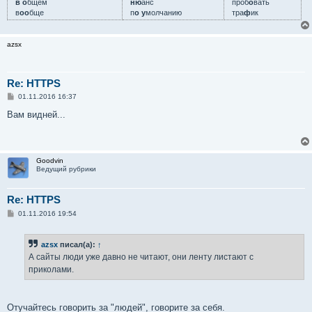
в о
бщем
ню
анс
проб
о
вать
в
оо
бще
п
о у
молчанию
тра
ф
ик
azsx
Re: HTTPS
С
01.11.2016 16:37
о
о
Вам видней...
б
щ
е
н
и
Goodvin
е
Ведущий рубрики
Re: HTTPS
С
01.11.2016 19:54
о
о
б
azsx
писал(а):
↑
щ
е
А сайты люди уже давно не читают, они ленту листают с
н
приколами.
и
е
Отучайтесь говорить за "людей", говорите за себя.