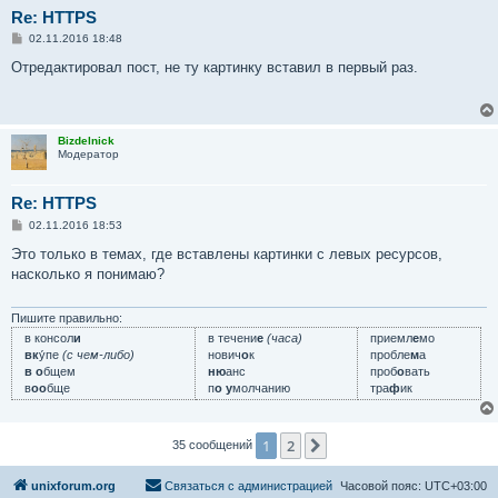
Re: HTTPS
С
02.11.2016 18:48
о
о
Отредактировал пост, не ту картинку вставил в первый раз.
б
щ
е
н
и
Bizdelnick
е
Модератор
Re: HTTPS
С
02.11.2016 18:53
о
о
Это только в темах, где вставлены картинки с левых ресурсов,
б
насколько я понимаю?
щ
е
н
и
Пишите правильно:
е
в консол
и
в течени
е
(часа)
приемл
е
мо
вк
у́пе
(с чем-либо)
нович
о
к
пробле
м
а
в о
бщем
ню
анс
проб
о
вать
в
оо
бще
п
о у
молчанию
тра
ф
ик
1
2
След.
35 сообщений
unixforum.org
Связаться с администрацией
Часовой пояс:
UTC+03:00