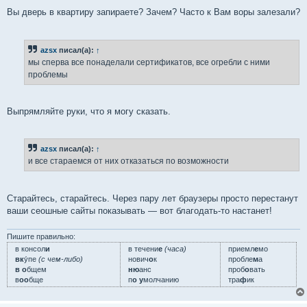
Вы дверь в квартиру запираете? Зачем? Часто к Вам воры залезали?
azsx
писал(а):
↑
мы сперва все понаделали сертификатов, все огребли с ними
проблемы
Выпрямляйте руки, что я могу сказать.
azsx
писал(а):
↑
и все стараемся от них отказаться по возможности
Старайтесь, старайтесь. Через пару лет браузеры просто перестанут
ваши сеошные сайты показывать — вот благодать-то настанет!
Пишите правильно:
в консол
и
в течени
е
(часа)
приемл
е
мо
вк
у́пе
(с чем-либо)
нович
о
к
пробле
м
а
в о
бщем
ню
анс
проб
о
вать
в
оо
бще
п
о у
молчанию
тра
ф
ик