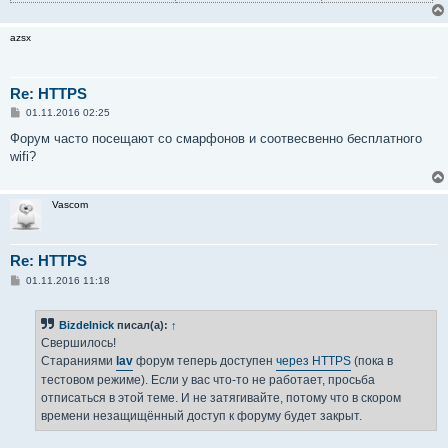
azsx
Re: HTTPS
С
01.11.2016 02:25
о
о
Форум часто посещают со смарфонов и соотвесвенно бесплатного
б
wifi?
щ
е
н
и
Vascom
е
Re: HTTPS
С
01.11.2016 11:18
о
о
б
Bizdelnick
писал(а):
↑
щ
е
Свершилось!
н
Стараниями
lav
форум теперь доступен
через HTTPS
(пока в
и
е
тестовом режиме). Если у вас что-то не работает, просьба
отписаться в этой теме. И не затягивайте, потому что в скором
времени незащищённый доступ к форуму будет закрыт.