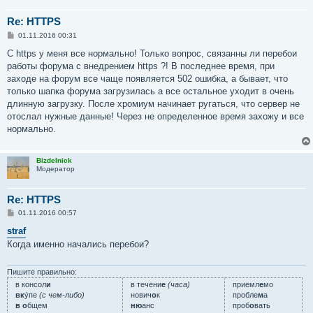
Re: HTTPS
С
01.11.2016 00:31
о
о
С https у меня все нормально! Только вопрос, связанны ли перебои
б
работы форума с внедрением https ?! В последнее время, при
щ
е
заходе на форум все чаще появляется 502 ошибка, а бывает, что
н
только шапка форума загрузилась а все остальное уходит в очень
и
е
длинную загрузку. После хромиум начинает ругаться, что сервер не
отослал нужные данные! Через не определенное время захожу и все
нормально.
Bizdelnick
Модератор
Re: HTTPS
С
01.11.2016 00:57
о
о
straf
б
Когда именно начались перебои?
щ
е
н
и
Пишите правильно:
е
в консол
и
в течени
е
(часа)
приемл
е
мо
вк
у́пе
(с чем-либо)
нович
о
к
пробле
м
а
в о
бщем
ню
анс
проб
о
вать