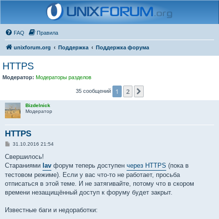
FAQ
Правила
unixforum.org
Поддержка
Поддержка форума
HTTPS
Модератор:
Модераторы разделов
1
2
След.
35 сообщений
Bizdelnick
Модератор
HTTPS
С
31.10.2016 21:54
о
о
Свершилось!
б
Стараниями
lav
форум теперь доступен
через HTTPS
(пока в
щ
е
тестовом режиме). Если у вас что-то не работает, просьба
н
отписаться в этой теме. И не затягивайте, потому что в скором
и
е
времени незащищённый доступ к форуму будет закрыт.
Известные баги и недоработки: