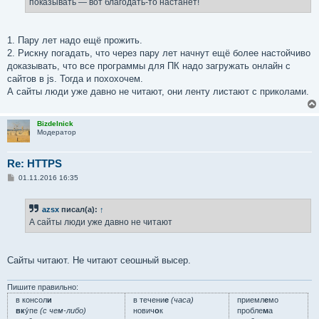
показывать — вот благодать-то настанет!
1. Пару лет надо ещё прожить.
2. Рискну погадать, что через пару лет начнут ещё более настойчиво
доказывать, что все программы для ПК надо загружать онлайн с
сайтов в js. Тогда и похохочем.
А сайты люди уже давно не читают, они ленту листают с приколами.
Bizdelnick
Модератор
Re: HTTPS
С
01.11.2016 16:35
о
о
б
azsx
писал(а):
↑
щ
е
А сайты люди уже давно не читают
н
и
е
Сайты читают. Не читают сеошный высер.
Пишите правильно:
в консол
и
в течени
е
(часа)
приемл
е
мо
вк
у́пе
(с чем-либо)
нович
о
к
пробле
м
а