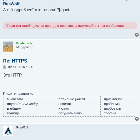
б
RusWolf
щ
е
А в "подробнее" что говорит?[/quote
н
и
е
У вас нет необходимых прав для просмотра вложений в этом сообщении.
Bizdelnick
Модератор
Re: HTTPS
С
02.11.2016 18:43
о
о
Это HTTP.
б
щ
е
н
и
Пишите правильно:
е
в консол
и
в течени
е
(часа)
приемл
е
мо
вк
у́пе
(с чем-либо)
нович
о
к
пробле
м
а
в о
бщем
ню
анс
проб
о
вать
в
оо
бще
п
о у
молчанию
тра
ф
ик
RusWolf