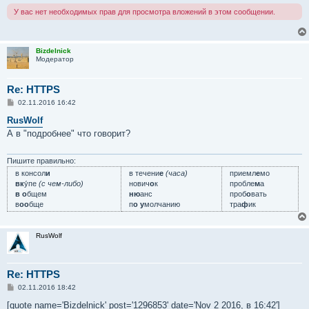
н
У вас нет необходимых прав для просмотра вложений в этом сообщении.
и
е
Bizdelnick
Модератор
Re: HTTPS
С
02.11.2016 16:42
о
о
RusWolf
б
А в "подробнее" что говорит?
щ
е
н
и
Пишите правильно:
е
в консол
и
в течени
е
(часа)
приемл
е
мо
вк
у́пе
(с чем-либо)
нович
о
к
пробле
м
а
в о
бщем
ню
анс
проб
о
вать
в
оо
бще
п
о у
молчанию
тра
ф
ик
RusWolf
Re: HTTPS
С
02.11.2016 18:42
о
о
[quote name='Bizdelnick' post='1296853' date='Nov 2 2016, в 16:42']