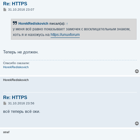
Re: HTTPS
С
31.10.2016 23:07
о
о
б
HorekRediskovich
писал(а):
↑
щ
е
у меня всё равно показывает замочек с восклицательным знаком,
н
хоть я и нахожусь на
https://unuxforum
и
е
Теперь не должен.
Спасибо сказали:
HorekRediskovich
HorekRediskovich
Re: HTTPS
С
31.10.2016 23:56
о
о
всё теперь всё оки.
б
щ
е
н
и
straf
е