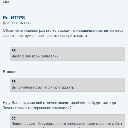
azsx
Re: HTTPS
С
01.11.2016 16:29
о
о
Обратите внимание, раз кто-то выходит с незащищенных интернетов,
б
значит https нужен. вам просто поспорить охота.
щ
е
---
н
и
е
Часто к Вам воры залезали?
Бывало.
Выпрямляйте руки, что я могу сказать.
Ну у Вас с руками всё отлично значит проблем не будет никогда.
Зачем только тестирование включили?
Через пару лет браузеры просто перестанут ваши сеошные сайты