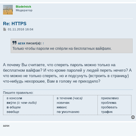
н
и
Bizdelnick
е
Модератор
Re: HTTPS
С
01.11.2016 16:04
о
о
б
azsx
писал(а):
↑
щ
е
Только чтобы пароли не спёрли на бесплатных вайфаях.
н
и
е
А почему Вы считаете, что спереть пароль можно только на
бесплатном вайфае? И что кроме паролей у людей переть нечего? А
что можно не только спереть, но и подсунуть (встроить в страницу)
что-нибудь нехорошее, Вам в голову не приходило?
Пишите правильно:
в консол
и
в течени
е
(часа)
приемл
е
мо
вк
у́пе
(с чем-либо)
нович
о
к
пробле
м
а
в о
бщем
ню
анс
проб
о
вать
в
оо
бще
п
о у
молчанию
тра
ф
ик
azsx