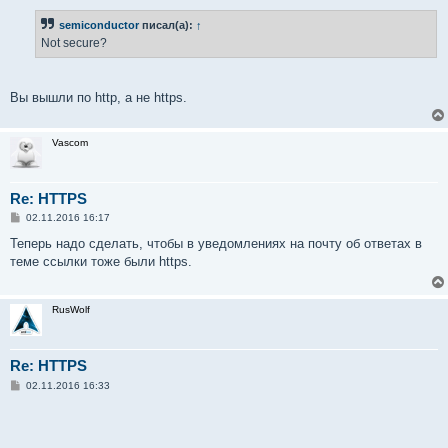
о
б
semiconductor
писал(а):
↑
щ
е
Not secure?
н
и
е
Вы вышли по http, а не https.
Vascom
Re: HTTPS
С
02.11.2016 16:17
о
о
Теперь надо сделать, чтобы в уведомлениях на почту об ответах в
б
теме ссылки тоже были https.
щ
е
н
и
RusWolf
е
Re: HTTPS
С
02.11.2016 16:33
о
о
б
щ
е