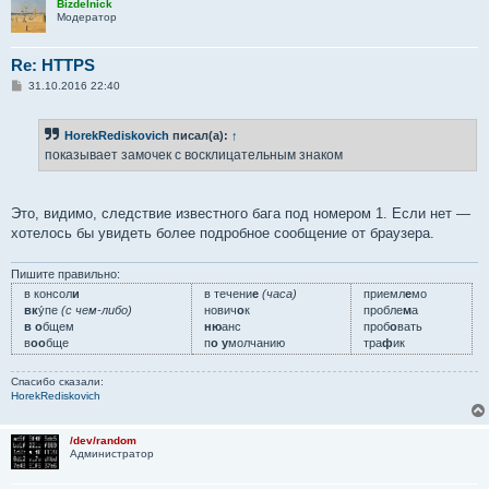
Bizdelnick
е
Модератор
Re: HTTPS
С
31.10.2016 22:40
о
о
б
HorekRediskovich
писал(а):
↑
щ
е
показывает замочек с восклицательным знаком
н
и
е
Это, видимо, следствие известного бага под номером 1. Если нет —
хотелось бы увидеть более подробное сообщение от браузера.
Пишите правильно:
в консол
и
в течени
е
(часа)
приемл
е
мо
вк
у́пе
(с чем-либо)
нович
о
к
пробле
м
а
в о
бщем
ню
анс
проб
о
вать
в
оо
бще
п
о у
молчанию
тра
ф
ик
Спасибо сказали:
HorekRediskovich
/dev/random
Администратор