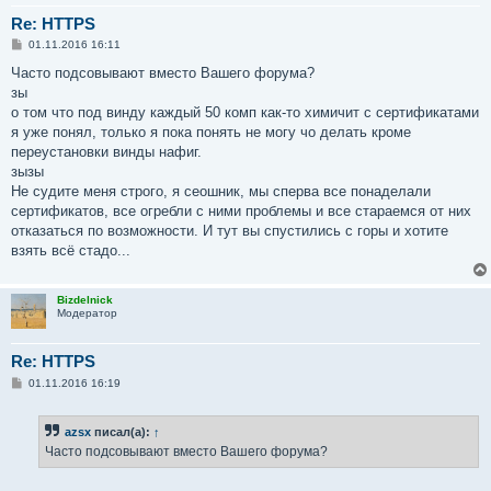
Re: HTTPS
С
01.11.2016 16:11
о
о
Часто подсовывают вместо Вашего форума?
б
зы
щ
е
о том что под винду каждый 50 комп как-то химичит с сертификатами
н
я уже понял, только я пока понять не могу чо делать кроме
и
е
переустановки винды нафиг.
зызы
Не судите меня строго, я сеошник, мы сперва все понаделали
сертификатов, все огребли с ними проблемы и все стараемся от них
отказаться по возможности. И тут вы спустились с горы и хотите
взять всё стадо...
Bizdelnick
Модератор
Re: HTTPS
С
01.11.2016 16:19
о
о
б
azsx
писал(а):
↑
щ
е
Часто подсовывают вместо Вашего форума?
н
и
е