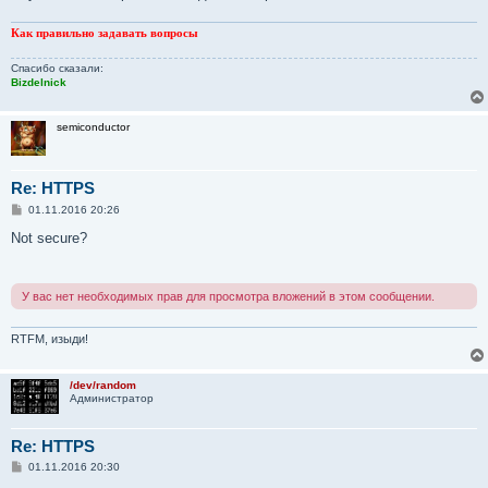
Как правильно задавать вопросы
Спасибо сказали:
Bizdelnick
semiconductor
Re: HTTPS
С
01.11.2016 20:26
о
о
Not secure?
б
щ
е
н
У вас нет необходимых прав для просмотра вложений в этом сообщении.
и
е
RTFM, изыди!
/dev/random
Администратор
Re: HTTPS
С
01.11.2016 20:30
о