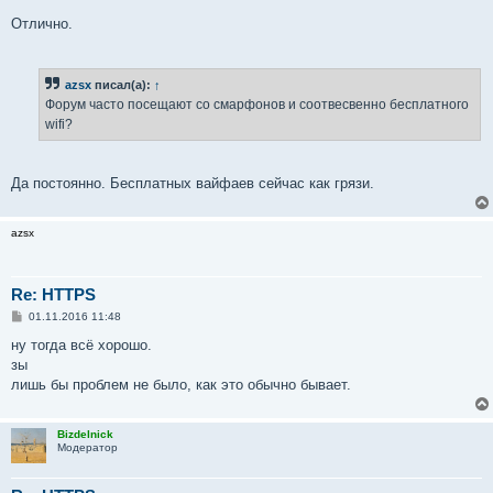
Отлично.
azsx
писал(а):
↑
Форум часто посещают со смарфонов и соотвесвенно бесплатного
wifi?
Да постоянно. Бесплатных вайфаев сейчас как грязи.
azsx
Re: HTTPS
С
01.11.2016 11:48
о
о
ну тогда всё хорошо.
б
зы
щ
е
лишь бы проблем не было, как это обычно бывает.
н
и
е
Bizdelnick
Модератор