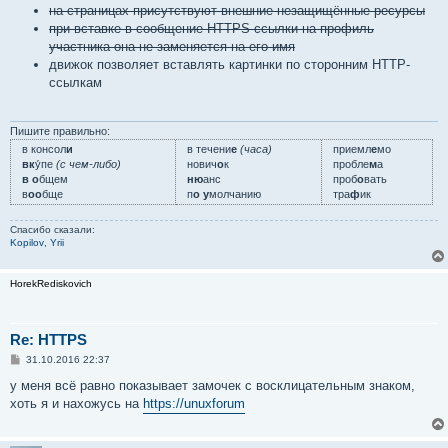
на страницах присутствуют внешние незащищённые ресурсы
при вставке в сообщение HTTPS-ссылки на профиль
участника она не заменяется на его имя
движок позволяет вставлять картинки по сторонним HTTP-
ссылкам
Пишите правильно:
в консол
и
в течени
е
(часа)
приемл
е
мо
вк
у́пе
(с чем-либо)
нович
о
к
пробле
м
а
в о
бщем
ню
анс
проб
о
вать
в
оо
бще
п
о у
молчанию
тра
ф
ик
Спасибо сказали:
Kopilov
,
Yrii
HorekRediskovich
Re: HTTPS
С
31.10.2016 22:37
о
о
у меня всё равно показывает замочек с восклицательным знаком,
б
хоть я и нахожусь на
https://unuxforum
щ
е
н
и