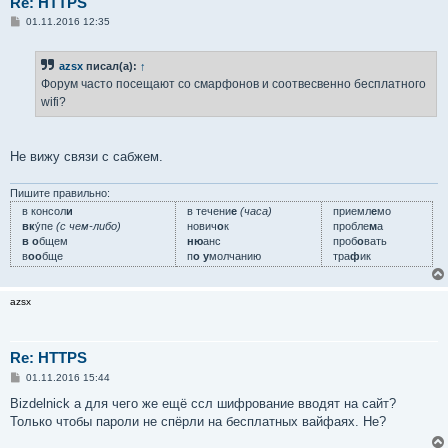
Re: HTTPS
С
01.11.2016 12:35
о
о
б
azsx
писал(а):
↑
щ
е
Форум часто посещают со смарфонов и соотвесвенно бесплатного
н
wifi?
и
е
Не вижу связи с сабжем.
Пишите правильно:
в консол
и
в течени
е
(часа)
приемл
е
мо
вк
у́пе
(с чем-либо)
нович
о
к
пробле
м
а
в о
бщем
ню
анс
проб
о
вать
в
оо
бще
п
о у
молчанию
тра
ф
ик
azsx
Re: HTTPS
С
01.11.2016 15:44
о
о
Bizdelnick а для чего же ещё ссл шифрование вводят на сайт?
б
Только чтобы пароли не спёрли на бесплатных вайфаях. Не?
щ
е