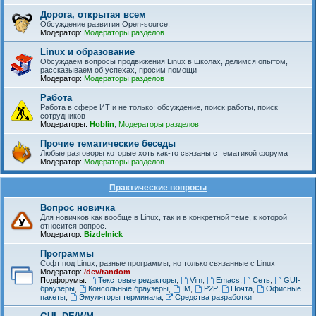
Дорога, открытая всем
Обсуждение развития Open-source.
Модератор:
Модераторы разделов
Linux и образование
Обсуждаем вопросы продвижения Linux в школах, делимся опытом,
рассказываем об успехах, просим помощи
Модератор:
Модераторы разделов
Работа
Работа в сфере ИТ и не только: обсуждение, поиск работы, поиск
сотрудников
Модераторы:
Hoblin
,
Модераторы разделов
Прочие тематические беседы
Любые разговоры которые хоть как-то связаны с тематикой форума
Модератор:
Модераторы разделов
Практические вопросы
Вопрос новичка
Для новичков как вообще в Linux, так и в конкретной теме, к которой
относится вопрос.
Модератор:
Bizdelnick
Программы
Софт под Linux, разные программы, но только связанные с Linux
Модератор:
/dev/random
Подфорумы:
Текстовые редакторы
,
Vim
,
Emacs
,
Сеть
,
GUI-
браузеры
,
Консольные браузеры
,
IM
,
P2P
,
Почта
,
Офисные
пакеты
,
Эмуляторы терминала
,
Средства разработки