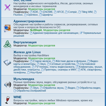
GUI, DE/WM
Настройка графического интерфейса, Иксов, десктопов, оконных
менеджеров и иксовых терминалов
Модератор:
Модераторы разделов
Подфорумы:
KDE
,
GNOME
,
XFCE
,
Compiz
,
Tiling WM
,
Fluxbox
,
Openbox
,
Шрифты
Администрирование
Обсуждение настройки и работы сервисов, резервирования, сетевых
настроек и вопросов безопасности ОС.
Модераторы:
SLEDopit
,
Модераторы разделов
Подфорумы:
Администрирование для начинающих
,
Терминальные
решения
Виртуализация
Модератор:
Модераторы разделов
Железо для Linux
Выбор и настройка HardWare
Модератор:
Модераторы разделов
Подфорумы:
Старое железо
,
Жёсткие диски и флешки
,
Видео-
карты и мониторы
,
Звук
,
Сетевые устройства
,
Спутниковое
оборудование
,
TV-тюнеры, платы видеозахвата
,
Клавиатуры, мыши,
джойстики, планшеты
,
Принтеры, сканеры и МФУ
,
КПК, смартфоны,
телефоны
,
Ноутбуки
Мультимедиа
Разные проблемы звука, видео, обсуждение разных устройств и т.д.
Модератор:
Модераторы разделов
Подфорумы:
Звук
,
Обработка звука
,
Видео
,
Обработка видео
,
Обработка изображений
WINE
Вопросы настройки, запуск любых Windows-программ, кроме игр
Модератор:
Модераторы разделов