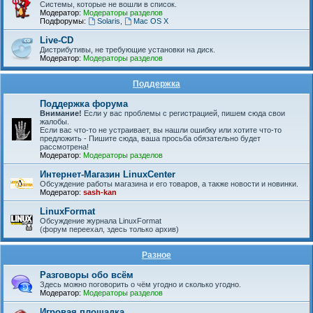
Системы, которые не вошли в список.
Модератор:
Модераторы разделов
Подфорумы:
Solaris
,
Mac OS X
Live-CD
Дистрибутивы, не требующие установки на диск.
Модератор:
Модераторы разделов
Поддержка
Поддержка форума
Внимание!
Если у вас проблемы с регистрацией, пишем сюда свои
жалобы.
Если вас что-то не устраивает, вы нашли ошибку или хотите что-то
предложить - Пишите сюда, ваша просьба обязательно будет
рассмотрена!
Модератор:
Модераторы разделов
Интернет-Магазин LinuxCenter
Обсуждение работы магазина и его товаров, а также новости и новинки.
Модератор:
sash-kan
LinuxFormat
Обсуждение журнала LinuxFormat
(форум переехал, здесь только архив)
Разное
Разговоры обо всём
Здесь можно поговорить о чём угодно и сколько угодно.
Модератор:
Модераторы разделов
Игровая площадка