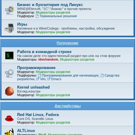
Бизнес и бухгалтерия под Линукс
WINE@Etersoft, "1С","Ананас" и прочие проекты
Модератор:
Модераторы разделов
Подфорум:
Терминальные решения
Игры
Нативные и в Wine/Cedega - проблемы, настройка, обсуждение
Модератор:
Модераторы разделов
Погружение
Работа в командной строке
На самом деле это единственный раздел про unix на этом форуме
Модераторы:
/dev/random
,
Модераторы разделов
Программирование
Модератор:
Модераторы разделов
Подфорумы:
Программирование для начинающих
,
Средства
разработки
,
Vim
,
Emacs
Kernel unleashed
Взгляд изнутри
Модератор:
Модераторы разделов
Дистрибутивы
Red Hat Linux, Fedora
Cent OS, Scientific Linux
Модератор:
Модераторы разделов
ALTLinux
Модераторы:
Skull
,
Модераторы разделов