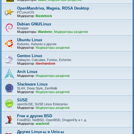
OpenMandriva, Mageia, ROSA Desktop
PCLinuxOS
Модератор:
Bizdelnick
Debian GNU/Linux
Knoppix
Модераторы:
Warderer
,
Модераторы разделов
Ubuntu Linux
Kubuntu, Xubuntu и другие
Модератор:
Модераторы разделов
Gentoo Linux
Sabayon, Calculate, Funtoo, Exherbo
Модератор:
/dev/random
Arch Linux
Модератор:
Модераторы разделов
Slackware Linux
SLAX, Deep Style, ZenWalk
Модератор:
Модераторы разделов
SUSE
openSUSE, SUSE Linux Enterprise
Модератор:
Модераторы разделов
Free и другие BSD
FreeBSD, NetBSD, OpenBSD, DragonFly и т. д.
Модератор:
arachnid
Другие Linux-ы и Unix-ы